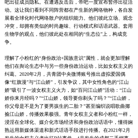
吧出征成员隐私。在遭遇反击后，帝吧一度宣布暂停出征活
动。这让我们看到不同阵营都在产生新的网络物种，各自发
展着全球化时代网络散户的组织能力。他们彼此立场、观念
冲突，却拥有类似的时尚趣味、行动模式和话语武器。套用
生物学的观点，他们彼此处在相同的“生态位”上，构成竞
争。
理解了小粉红的“身份政治+国族意识”属性，就会更加理解
他们在舆论生态中与另一些身份政治运动，比如女权主义的
纠葛。2020年2月，共青团中央微博账号推出虚拟爱国偶
像“红旗漫”与“江山娇”，引发争议，其中女性角色的“江山
娇”吸引了一波女权主义火力，如“百问江山娇”活动：“江山
娇你来月经吗？”“江山娇，领导要你剃头了吗？”“江山娇，
你父母是不是为了要男孩生的二胎？”甚至编织说唱歌曲揶
揄江山娇，传播效果极强。青年女权主义者和小粉红一样，
浸淫在全球化、媒介化市场经济和身份政治话语中，懂得娴
熟运用新媒体渠道和新式话语手段进行传播。在2021年2月