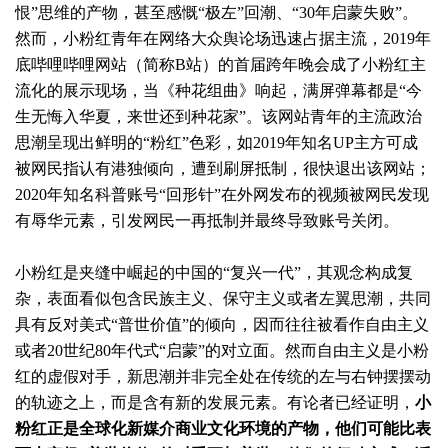
恨”思维的产物，甚至感慨“极左”回潮、“30年启蒙失败”。
然而，小粉红青年在网络大众舆论场迅速占据主流，2019年
底哔哩哔哩网站（简称B站）的首届跨年晚会成了小粉红主
流化的展示现场，当《种花组曲》响起，满屏弹幕都是“今
生无悔入华夏，来世还到种花家”。该网站青年的主流政治
思潮呈现出鲜明的“粉红”色彩，如2019年知名UP主方可成
被网民指认有港独倾向，遭到刷屏抵制，很快退出该网站；
2020年知名科普账号“回形针”在外网发布的视频被网民发现
有辱华元素，引发网民一再抵制并最终导致账号关闭。
小粉红是夹缝中崛起的中国的“复兴一代”，其观念构成复
杂，表面看似包含民族主义、保守主义或者左翼思潮，共同
具有反对美式“普世价值”的倾向，因而往往被看作自由主义
或者20世纪80年代式“启蒙”的对立面。然而自由主义是小粉
红的虚假对手，新思潮并非完全处在传统的左与右钟摆摆动
的轨迹之上，而是含有新的发展元素。有论者已经证明，
小
粉红正是全球化新媒介商业文化环境的产物，他们可能比表