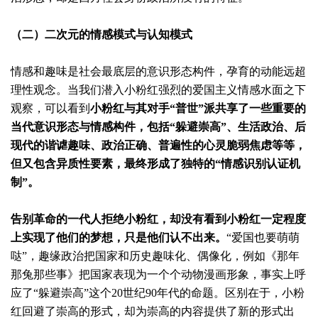
（二）二次元的情感模式与认知模式
情感和趣味是社会最底层的意识形态构件，孕育的动能远超
理性观念。当我们潜入小粉红强烈的爱国主义情感水面之下
观察，可以看到
小粉红与其对手“普世”派共享了一些重要的
当代意识形态与情感构件，包括“躲避崇高”、生活政治、后
现代的谐谑趣味、政治正确、普遍性的心灵脆弱焦虑等等，
但又包含异质性要素，最终形成了独特的“情感识别认证机
制”。
告别革命的一代人拒绝小粉红，却没有看到小粉红一定程度
上实现了他们的梦想，只是他们认不出来。
“爱国也要萌萌
哒”，趣缘政治把国家和历史趣味化、偶像化，例如《那年
那兔那些事》把国家表现为一个个动物漫画形象，事实上呼
应了“躲避崇高”这个20世纪90年代的命题。区别在于，小粉
红回避了崇高的形式，却为崇高的内容提供了新的形式出