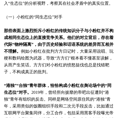
入“生态位”的分析视野，考察其在社会矛盾中的真实位置。
（一）小粉红的“同生态位”对手
那些表面上激烈拒斥小粉红的传统知识分子与小粉红并不构
成相同生态位上的直接竞争关系。他们的对立背后，存在着
代际“物种隔离”，由于历史经验和话语系统的差异而互相并
不理解。
例如小粉红在批判方方日记时，大量采用说唱、玩
梗和数码绘图为武器，导致“方方们”根本看不懂甚至误解，
从而产生笑话。方方们对小粉红的愤怒挞伐也总是找错靶
子，不构成真正的批判。
“港独”“台独”青年群体，恰恰构成小粉红在舆论场中的“同
生态位”对手。
2019年，曾经所向披靡的帝吧出征遭到“港
独”青年有组织的反击。同样是网络空间原住民的“港独”青
年，采用类似的饭圈组织手段和二次元手段反击，比如通过
互联网平台聚集同伴，分工合作，包括采用黑客手段曝光帝