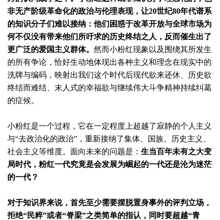
非无产阶级革命化的政治与伦理表现，让20世纪80年代谱系
的知识分子们难以接纳：他们困惑于改革开放与全球市场为
何不仅没有带来他们所吁求的历史终结之人，反而催生出了
更广泛的爱国主义群体。
然而小粉红现象以及围绕其所发生
的所有争论，恰好生动地体现出各种主义和理念在现实中的
洗牌与编码，映射出我们这个时代后现代欲来还休、历史欲
终结而难结、末人式的幸福欲与继续伟大斗争精神持续纠葛
的症候。
小粉红是一个过程，它在一定程度上超越了寂静的个人主义
与“去政治化的政治”，重新接纳了集体、国族、历史主义、
社会主义等维度。面向未来的问题是：
生当百年未有之大变
局时代，粉红一代究竟是会发展为崛起的一代还是沦为迷茫
的一代？
对于知识界来说，首先至少需要摆脱置身事外的评判立场，
拒绝“民粹”或者“脊梁”之类简单的指认，同时要超越“青