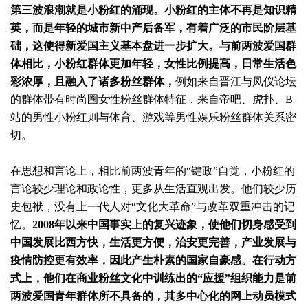
第三波浪潮就是小粉红的涌现。小粉红的主体不再是知识精
英，而是年轻的城市新中产后备军，有着广泛的市民阶层基
础，这使得新爱国主义基本盘进一步扩大。与前两波爱国群
体相比，小粉红群体更加年轻，女性比例提高，日常生活色
彩浓厚，且融入了诸多粉丝群体，
例如来自晋江与凤仪论坛
的群体带有时尚圈女性粉丝群体特征，来自帝吧、虎扑、B
站的男性小粉红则与体育、游戏等男性娱乐粉丝群体关系密
切。
在思想和言论上，相比前两波青年的“键政”自觉，小粉红的
言论较少理论和政论性，更多从生活直观出发。他们较少历
史包袱，没有上一代人对“文化大革命”与改革双重冲击的记
忆。
2008年以来中国事实上的复兴迹象，使他们切身感受到
中国发展比西方快，生活更方便，治安更完善，产业发展与
疫情防控更有效率，因此产生朴素的国家自豪感。在行动方
式上，他们在商业粉丝文化中训练出的“应援”组织能力是前
两波爱国青年群体所不具备的，其多中心化的网上动员模式