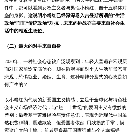
发生的女权主义者出征B站事件、4月发生的成都二手烟事
件中，都可以看到女权主义者与男性小粉红、自干五群体对
垒的身影。
这说明小粉红已经深深卷入吉登斯所谓的“生活
政治”而非“传统政治”对抗，未来的挑战亦主要来自社会生
活中的相近生态位。
（二）最大的对手来自自身
2020年，一种社会心态被广泛观察到：年轻人普遍在宏观层
面对国家前途充满信心，却在微观层面对个人生活前景态度
悲观，恐惧就业、婚姻、生育。这种精神分裂式的心态是如
何产生的？
以小粉红为代表的新爱国主义情感，立足于全球化与特色社
会主义市场经济时代，与“短二十世纪”的爱国主义有微妙的
差别：后者基于苦难经验与责任意识，表现为近现代中国虽
然积贫积弱、屡遭欺凌，但爱国者依然“用残损的手掌，摸
索这广大的土地”；前者更多基于国家强盛与个人幸福经