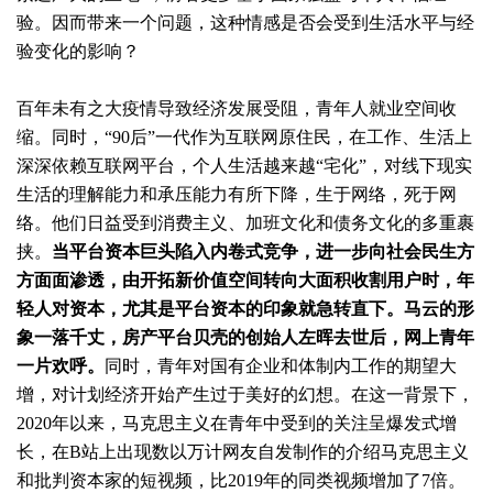
验。因而带来一个问题，这种情感是否会受到生活水平与经
验变化的影响？
百年未有之大疫情导致经济发展受阻，青年人就业空间收
缩。同时，“90后”一代作为互联网原住民，在工作、生活上
深深依赖互联网平台，个人生活越来越“宅化”，对线下现实
生活的理解能力和承压能力有所下降，生于网络，死于网
络。他们日益受到消费主义、加班文化和债务文化的多重裹
挟。
当平台资本巨头陷入内卷式竞争，进一步向社会民生方
方面面渗透，由开拓新价值空间转向大面积收割用户时，年
轻人对资本，尤其是平台资本的印象就急转直下。马云的形
象一落千丈，房产平台贝壳的创始人左晖去世后，网上青年
一片欢呼。
同时，青年对国有企业和体制内工作的期望大
增，对计划经济开始产生过于美好的幻想。在这一背景下，
2020年以来，马克思主义在青年中受到的关注呈爆发式增
长，在B站上出现数以万计网友自发制作的介绍马克思主义
和批判资本家的短视频，比2019年的同类视频增加了7倍。