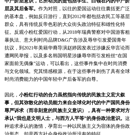
中产阶层意识，它所动员的是包括学生、白领在内的中产阶
层及其后备军。
作为对照，以往的爱国运动往往囊括更广泛
的基本盘，例如反日游行，直到2012年都包括农民工等基层
群众，具有传统反帝色彩的大众街头政治特征和雄性化特
征。反观小粉红爱国行动，从2018年瑞典警察对中国游客粗
暴执法、意大利时尚品牌D&G广告涉及辱华引发爱国青年
抗议，到2021年美籍华裔导演赵婷因发表过涉嫌反华言论而
遭网民举报，以及多名韩国明星涉嫌辱华而引发粉丝“在国
家面前无偶像”运动，可以看出，这些事件集中在时尚消费
与文化领域。究其情感根源，在于这些事件刺伤了具有全球
时尚消费能力的中国年轻中产后备军的自尊。
因此，
小粉红行动的合力虽然指向传统的民族主义宏大叙
事，但其弥散化的动员能力来自全球化时代的中产国民身份
尊严诉求（而非刻意的民族主义意识），具有一种要求对方
承认“我也是文明人士，与西方人平等”的身份政治意识。
这
种追求承认的激情，孕育出一种以民族主义为宿体的身份政
治形态，却是西方社会身份政治所没有的特征。