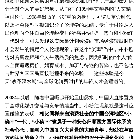
浪潮中化身为真实的草莽枭雄或者雇用个体，严重冲击知识
分子对个人的美好想象，从而有了1994年文学界的“人文精
神讨论”。1998年出版的《沉重的肉身》，可谓后革命时代
以及社会转型时期知识分子伦理学的总结，专注于讨论从人
民伦理向个体自由伦理蜕变时的“痛并快乐”。然而和小粉红
一代对比，可以发现这实际是计划经济向市场经济转型时期
才会发生的特定个人伦理现象，在这个“沉重”当中，并不包
含对贫富差距和个人生活品质的焦虑，因为那时的“个人”尚
未全面遭遇房价、婚育成本、加班与待遇的苦恼，也不包含
与世界各国国民直接碰撞带来的体验——这些体验是今
天“改革深水期”与全球化消费时代的年轻人才会遭遇的。
2008年以后，随着中国崛起开始显山露水，中国人直接置身
于全球化媒介交流与竞争情绪当中。小粉红现象就是这种位
置碰撞的表现。
相比同样来自消费社会的中国台湾地区“小
确幸”一代，“小确幸”隶属于一种安心归顺西方国际体系的
社会心态，而融入中国复兴大背景的大陆青年，却处在与西
方的认同战争之中。小粉红这种既非知识分子理念化的，也