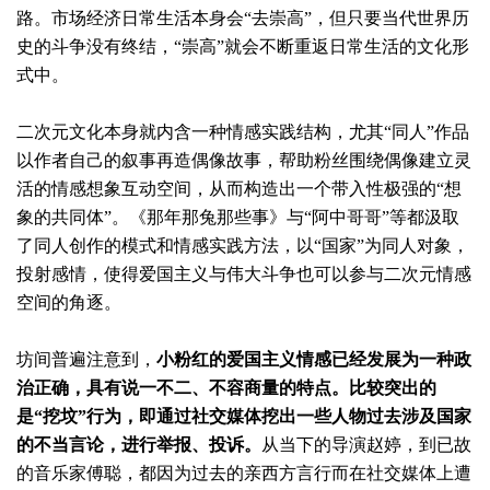
路。市场经济日常生活本身会“去崇高”，但只要当代世界历
史的斗争没有终结，“崇高”就会不断重返日常生活的文化形
式中。
二次元文化本身就内含一种情感实践结构，尤其“同人”作品
以作者自己的叙事再造偶像故事，帮助粉丝围绕偶像建立灵
活的情感想象互动空间，从而构造出一个带入性极强的“想
象的共同体”。《那年那兔那些事》与“阿中哥哥”等都汲取
了同人创作的模式和情感实践方法，以“国家”为同人对象，
投射感情，使得爱国主义与伟大斗争也可以参与二次元情感
空间的角逐。
坊间普遍注意到，
小粉红的爱国主义情感已经发展为一种政
治正确，具有说一不二、不容商量的特点。比较突出的
是“挖坟”行为，即通过社交媒体挖出一些人物过去涉及国家
的不当言论，进行举报、投诉。
从当下的导演赵婷，到已故
的音乐家傅聪，都因为过去的亲西方言行而在社交媒体上遭