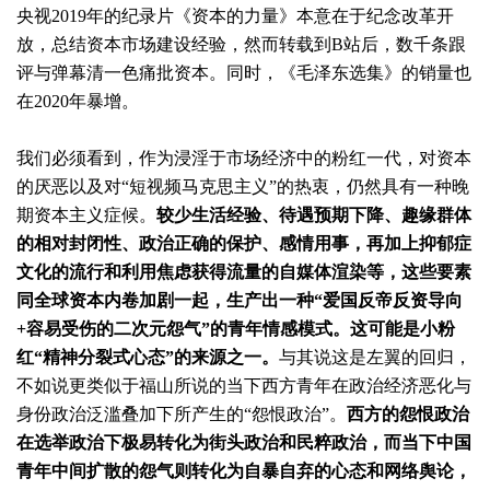
央视2019年的纪录片《资本的力量》本意在于纪念改革开
放，总结资本市场建设经验，然而转载到B站后，数千条跟
评与弹幕清一色痛批资本。同时，《毛泽东选集》的销量也
在2020年暴增。
我们必须看到，作为浸淫于市场经济中的粉红一代，对资本
的厌恶以及对“短视频马克思主义”的热衷，仍然具有一种晚
期资本主义症候。
较少生活经验、待遇预期下降、趣缘群体
的相对封闭性、政治正确的保护、感情用事，再加上抑郁症
文化的流行和利用焦虑获得流量的自媒体渲染等，这些要素
同全球资本内卷加剧一起，生产出一种“爱国反帝反资导向
+容易受伤的二次元怨气”的青年情感模式。这可能是小粉
红“精神分裂式心态”的来源之一。
与其说这是左翼的回归，
不如说更类似于福山所说的当下西方青年在政治经济恶化与
身份政治泛滥叠加下所产生的“怨恨政治”。
西方的怨恨政治
在选举政治下极易转化为街头政治和民粹政治，而当下中国
青年中间扩散的怨气则转化为自暴自弃的心态和网络舆论，