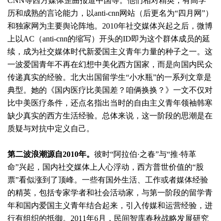
CNN等西方媒体歪曲报道中国等。他们相对精英，有高学
历和成熟的言论能力，以anti-cnn网站（后更名为“四月网”）
和独家网为主要舆论阵地。2010年社交媒体兴起之后，微博
上以AC（anti-cnn的缩写）开头的ID即为这个群体成员的延
续，成为社交媒体时代新爱国主义青年力量的种子之一。这
一波爱国青年不再在幻想中美化西方国家，而是向国内民众
传递真实的经验。北大出国留学生“小水瓶”的一系列文章是
典型。她的《国内医疗比美国差？咱俩换换？》一文不仅对
比中美医疗条件，还点名指出当时的自由主义青年领袖韩寒
缺少真实的西方生活经验。总体来说，这一阶段的思潮是在
质疑与对抗中定义自己。
第二波浪潮源自2010年。
彼时“阿拉伯·之春”与“推·特革
命”兴起，国内社交媒体上人心浮动，西方普世价值的“股
票”看似涨到了顶峰。一些有国外生活、工作或者媒体经验
的精英，包括专家学者和社会活动家，与第一阶段的留学青
年和国内爱国主义青年结合起来，引入传媒和运营经验，进
行有组织的抵御。2011年6月，民间智库春秋战略发展研究