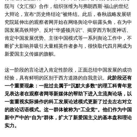
院与《文汇报》合作，组织张维为与弗朗西斯·福山的世纪
大辩论，宣布“历史终结论”被终结。此后，春秋战略发展研
究院延伸出的观察者网开始在网络舆论中崭露头角，在为中
国发展高铁辩护、反对“华盛顿共识”、揭穿西方制度神话、
肯定中国发展优势、主张中国模式等一系列舆论工作中，不
断扩大影响并吸引大量精英作者参与，很快取代四月网成为
新爱国主义传媒的旗帜。
这一阶段的言论进入肯定性阶段，正面总结中国发展的成功
经验，具有鲜明的区别于西方道路的自我意识。
此阶段还有
一个重要现象：一批过去属于“沉默大多数”的理工科青年意
见表达者在观察者网等新媒体的帮助下进入主流舆论场，以
一套重视实际操作的科工发展论述模式更新了过去左右对立
的政论话语模式。这一群体被称为“工业党”。他们作为中国
新中产中的“自为”群体，扩大了新爱国主义的基本盘和理论
实力。