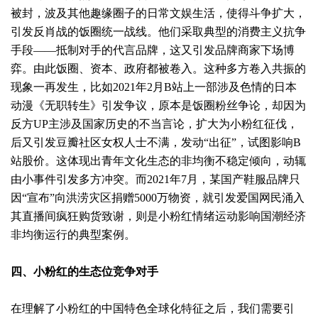
被封，波及其他趣缘圈子的日常文娱生活，使得斗争扩大，
引发反肖战的饭圈统一战线。他们采取典型的消费主义抗争
手段——抵制对手的代言品牌，这又引发品牌商家下场博
弈。由此饭圈、资本、政府都被卷入。这种多方卷入共振的
现象一再发生，比如2021年2月B站上一部涉及色情的日本
动漫《无职转生》引发争议，原本是饭圈粉丝争论，却因为
反方UP主涉及国家历史的不当言论，扩大为小粉红征伐，
后又引发豆瓣社区女权人士不满，发动“出征”，试图影响B
站股价。这体现出青年文化生态的非均衡不稳定倾向，动辄
由小事件引发多方冲突。而2021年7月，某国产鞋服品牌只
因“宣布”向洪涝灾区捐赠5000万物资，就引发爱国网民涌入
其直播间疯狂购货致谢，则是小粉红情绪运动影响国潮经济
非均衡运行的典型案例。
四、小粉红的生态位竞争对手
在理解了小粉红的中国特色全球化特征之后，我们需要引