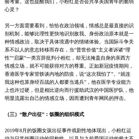
验考量。这也提醒我们，小粉红是否会共享美国青年的脆弱
心灵？
另一方面需要看到，恰恰在政治领域，情感总是最直接的识
别机制，能够比理性更快地识别敌我。身份政治原本就是一
种情感政治，取决于具体境遇中的情绪体验。当国际斗争关
系不以人的意志转移而存在，当“普世价值”主义者诉诸“理
性”“启蒙”一类言辞批判小粉红，却无法掩盖自身的亲西方
情感立场，就不可能获得对方的尊重。正如新冠疫情期间，
香港医学专家管轶谈内地的防疫，说“这次我怕了”、“就连
我这种也算身经百战的人都要当逃兵”，他在医学专业能力
上也许过硬，但是相比逆向而行援助武汉的中国医护队，他
明显流露出自己的情感立场，因而遭到青年网民的抨击。
（三）“散户出征”：饭圈的组织模式
2
019年8月的饭圈女孩出征事件戏剧性地体现出，小粉红运
动与日常饭圈运动的同构性，以及与之前爱国运动的极大不