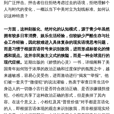
到广泛抨击。抨击者往往拒绝考虑过去的语境，拒绝理解个
人与时代的变化，一概以当下中美对立为划线标准。如何认
识这种特质？
一方面，这种刻板化、绝对化的认知模式，源于青少年虽然
拥有较多日常消费、娱乐生活经验，但较缺少严酷生存与社
会工作经验，因此较难进入具体复杂的现实语境思考问题，
而是习惯于根据言语符号来识别敌我，进而形成标签化的情
感和观点。这并非民族主义式的狭隘，而是一种全球流行的
现代症候。
近期出版的《娇惯的心灵》一书，详细阐释了美
国青年如何毁于浓厚的政治正确和过度保护的氛围之中，越
来越敏感，容易心灵受伤，进而激动进行“揭发”“举报”。他
们被一套关于“微侵犯”的说法灌输，热衷于审查日常生活中
身边人的一切微小言行是否符合政治正确、是否涉嫌骚扰侵
犯。小粉红共享了这种政治正确的形式，但是换掉了其内
容。在这个意义上，小粉红及其“普世价值”对手都是言语化
的人，即根据言语体现的观念来识别敌我，而非根据现实经