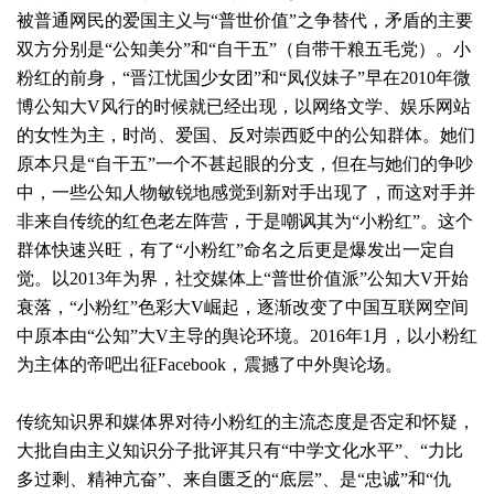
被普通网民的爱国主义与“普世价值”之争替代，矛盾的主要
双方分别是“公知美分”和“自干五”（自带干粮五毛党）。小
粉红的前身，“晋江忧国少女团”和“凤仪妹子”早在2010年微
博公知大V风行的时候就已经出现，以网络文学、娱乐网站
的女性为主，时尚、爱国、反对崇西贬中的公知群体。她们
原本只是“自干五”一个不甚起眼的分支，但在与她们的争吵
中，一些公知人物敏锐地感觉到新对手出现了，而这对手并
非来自传统的红色老左阵营，于是嘲讽其为“小粉红”。这个
群体快速兴旺，有了“小粉红”命名之后更是爆发出一定自
觉。以2013年为界，社交媒体上“普世价值派”公知大V开始
衰落，“小粉红”色彩大V崛起，逐渐改变了中国互联网空间
中原本由“公知”大V主导的舆论环境。2016年1月，以小粉红
为主体的帝吧出征Facebook，震撼了中外舆论场。
传统知识界和媒体界对待小粉红的主流态度是否定和怀疑，
大批自由主义知识分子批评其只有“中学文化水平”、“力比
多过剩、精神亢奋”、来自匮乏的“底层”、是“忠诚”和“仇