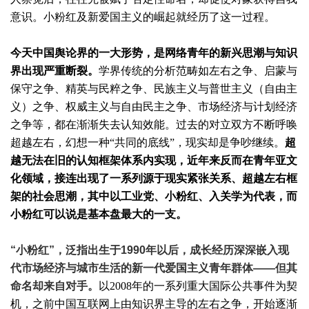
意识。小粉红及新爱国主义的崛起就经历了这一过程。
今天中国舆论界的一大形势，是网络青年的新兴思潮与知识
界出现严重断裂。
学界传统的分析范畴如左右之争、启蒙与
保守之争、精英与民粹之争、民族主义与普世主义（自由主
义）之争、权威主义与自由民主之争、市场经济与计划经济
之争等，都在渐渐失去认知效能。过去的对立双方不断呼唤
超越左右，幻想一种“共同的底线”，现实却是争吵继续。
超
越无法在旧的认知框架体系内实现，近年来反而在青年亚文
化领域，接连出现了一系列源于现实紧张关系、超越左右框
架的社会思潮，其中以工业党、小粉红、入关学为代表，而
小粉红可以说是基本盘最大的一支。
“小粉红”，泛指出生于1990年以后，成长经历深深嵌入现
代市场经济与城市生活的新一代爱国主义青年群体——但其
命名却来自对手。
以2008年的一系列重大国际公共事件为契
机，之前中国互联网上由知识界主导的左右之争，开始逐渐