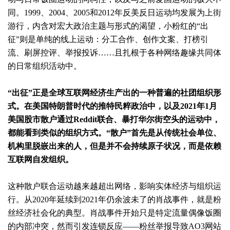
同。1999、2004、2005和2012年反美反日运动均发展为上街
游行，内含对宏大政治主题与形式的渴望，小粉红的“出
征”则是单纯的线上运动：分工合作、创作文案、打榜引
流、刷屏控评、举报投诉……且扎根于各种网络趣缘共同体
的日常组织活动中。
“出征”正是全球互联网经济生产出的一种普遍的社团组织形
式。在美国特朗普时代的推特民粹政治中，以及2021年1月
美国股市散户通过Reddit联合、暴打华尔街空头的运动中，
都能看到类似的组织方式。“散户”首先是从传统社会单位、
机构里脱嵌出来的人，但是并不会持续原子状况，而是依赖
互联网自发组织。
这种散户联合运动越来越超出网络，影响实体经济与组织运
行。从2020年延续到2021年仍余波未了的肖战事件，就是粉
丝经济社会化的典型。肖战事件开始只是特定流量偶像饭圈
的内部冲突，然而引发连锁反应——粉丝举报导致AO3网站