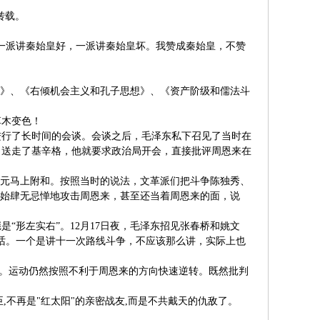
转载。
一派讲秦始皇好，一派讲秦始皇坏。我赞成秦始皇，不赞
础》、《右倾机会主义和孔子思想》、《资产阶级和儒法斗
草木变色！
格进行了长时间的会谈。会谈之后，毛泽东私下召见了当时在
。送走了基辛格，他就要求政治局开会，直接批评周恩来在
文元马上附和。按照当时的说法，文革派们把斗争陈独秀、
开始肆无忌惮地攻击周恩来，甚至还当着周恩来的面，说
“形左实右”。12月17日夜，毛泽东招见张春桥和姚文
话。一个是讲十一次路线斗争，不应该那么讲，实际上也
动”。运动仍然按照不利于周恩来的方向快速逆转。既然批判
,不再是"红太阳"的亲密战友,而是不共戴天的仇敌了。