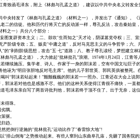
洪文、江青致函毛泽东，附上《林彪与孔孟之道》，建议以中共中央名义转发全
日，中共中央转发了《林彪与孔孟之道》（材料之一），并发出了《通知》。
孔老二的信徒。他和历代行将灭亡的反动派一样，尊孔反法，攻击秦始皇
材料之一）共分八个部分：
，妄图复辟资本主义；二、鼓吹"生而知之"天才论，阴谋篡党夺权；三、宣
，攻击无产阶级专政；五、贩卖"中庸之道"，反对马克思主义的斗争哲学；
人”的“剥削阶级思想，攻击"五·七”道路；八、教子尊孔读经，梦想建立
林彪与孔孟之道》，大力掀起“批林批孔”浪潮。1974年1月24日，江青
若继续施压。集学者、诗人、作家于一身的郭沫若，空有中国文坛巨子的
将他诬为“明目张胆地反对毛主席”。他的儿子郭世英、郭民英俱被整死。
喝叫“郭沫若站起来！”颤颤巍巍的郭沫若一一照办。江青还在大会上说郭
若，郭沫若对他也是感激不尽。他们的这种关系使得江青很不痛快，一直
道毛泽东亲自写了两首诗批判他，郭沫若终于顶不住了。出于无奈，这位
茫未得珠。
困劣隅。
效策驱。
视归趋。
竟然把倒行逆施的"批林批孔"运动比作了"春雷惊大地"!
动以“排山倒海”之势推动起来。有些人窜到山东曲阜孔庙，先砸了国务院