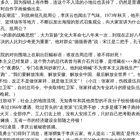
过多久，因为报销上有作弊，连这个不入流的小地位也丢掉了，仍然是普
有时自作字画偷偷出卖。
黄帅反潮流”，到批林批孔批周公，李庆云也闻出了气味。1973年秋天，他
、篮球场等等地方，不断以发出海报的形式召集观众，向大家宣讲为什么
批孔、批周公？
“×××的新的战略思想”，大力宣扬“文化大革命七八年来一次，到现在正好
决的人比刘少奇更为重要”。他对群众“循循善诱”说：宋江是二把手，
医院的对街围墙上在刷出巨幅标语：谁攻击周总理，谁不得好死！
本主义已经复辟，这个势力的总代表曾与蒋介石共过事，是埋藏在×××身
个“夜袭队”，专门在夜间抄家打人。他到处呐喊“不为资本主义路线生产”
跑”，“我们要解放淮南、解放安徽、解放全中国、最后解放全世界！”。
么都不怕，反正不是做张家祥，就是做王洪文”！（小注：张家祥，伤残退
23省红卫军”，自封总司令。中央取缔红卫军，张家祥成为专业武斗的匪徒队
被枪毙。）
的疯狂鼓动下，社会上的地痞流氓、无知青年和其他类型的不良分子纷纷骚动
有过1966年遭遇、吃过苦头的“走资派”们见势不妙，大多是撂下摊子
销火灭，全部停产。工人们去上班，没有人安排工作，只好自己把考勤表
网瘫痪，五省一市的经济建设全部随之停顿！
月29日凌晨，李庆云被秘密抓捕。
流勇士”们得到了消息，逐渐猬集于李庆云家。有人提出：“反潮流”是伟大