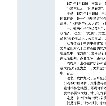
1974年1月12日，王
毛泽东批示：“同意转发”。
于是，1974年1月18
国贼林彪，是一个地地道道的
武器。"《林彪与孔孟之道》（
一、效法孔子"克己复礼"
扬"德"、"仁义"、"忠恕"
鼓吹“劳心者治人，劳力者治于
江青借助于中共中央转发《
文革派们对八十二岁高龄的郭沫
唱遍寰中，东方白”，文革派们
到点名批判。点名之际，还有人
周恩来一直都在保护郭沫
强大的政治压力之下，尤其是知
中一首云：
读书卅载探龙穴，云水茫
知有神方医俗骨，难排蛊毒
岂甘樗栎悲绳墨，愿竭驽骀
犹幸春雷惊大地，寸心初觉
这是一首"忏悔诗"!郭沫若
就是这样，"批林批孔"运