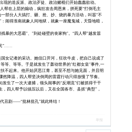
目出现的造反派、政治歹徒、政治赌棍们开始蠢蠢欲动。
应四人帮在上层的煽动，疯狂攻击周恩来，拼死要“打倒毛主
动一部分人大搞打、砸、抢、抄、烧的暴力活动，叫嚣“不
事件”：闹得淮南就象人间地狱，就象一座魔鬼城，天昏地暗，
残暴的大恶霸"、"到处碰壁的丧家狗"。“四人帮”越发嚣
民”……
美国女记者的采访。她信口开河，狂吹牛皮，把自己说成了
等、等等。于是就发生了轰动世界的"红都女皇"事件,一
在扶不起来。他开始厌恶江青，甚至不想与她见面，并且明
动骤然降温，四人帮坚决倒周的雷霆行动只得放慢了节奏。
旬发生了一次大逮捕，领头闹事的“反潮流”们被抓得干干
生，四人帮予以镇压以后，又在全国各市、县抓“典型”，
代丑剧——“批林批孔”就此终结！
举报