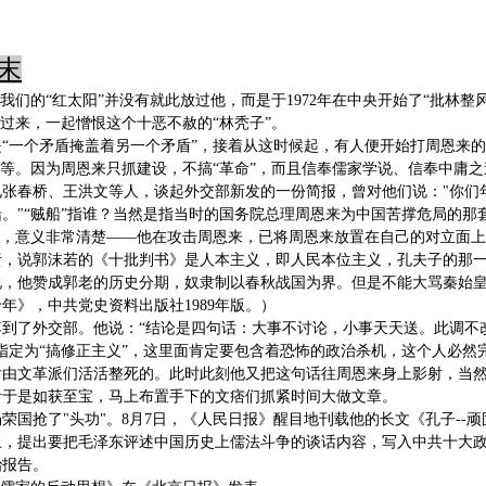
末
，我们的“红太阳”并没有就此放过他，而是于1972年在中央开始了“批林整
转过来，一起憎恨这个十恶不赦的“林秃子”。
“一个矛盾掩盖着另一个矛盾”，接着从这时候起，有人便开始打周恩来的
等等。因为周恩来只抓建设，不搞“革命”，而且信奉儒家学说、信奉中庸
东召见张春桥、王洪文等人，谈起外交部新发的一份简报，曾对他们说："你
。"“贼船”指谁？当然是指当时的国务院总理周恩来为中国苦撑危局的
”，意义非常清楚——他在攻击周恩来，已将周恩来放置在自己的对立面
责，说郭沫若的《十批判书》是人本主义，即人民本位主义，孔夫子的那
说，他赞成郭老的历史分期，奴隶制以春秋战国为界。但是不能大骂秦始
年》，中共党史资料出版社1989年版。）
落到了外交部。他说：“结论是四句话：大事不讨论，小事天天送。此调不
指定为“搞修正主义”，这里面肯定要包含着恐怖的政治杀机，这个人必然完
后由文革派们活活整死的。此时此刻他又把这句话往周恩来身上影射，当
青于是如获至宝，马上布置手下的文痞们抓紧时间大做文章。
荣国抢了"头功"。8月7日，《人民日报》醒目地刊载他的长文《孔子--
，提出要把毛泽东评述中国历史上儒法斗争的谈话内容，写入中共十大政
治报告。