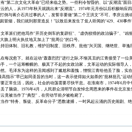
有“第二次文化大革命”已经来临之势。一些利令智昏的、以“反潮流”面
云的人，从1973年秋天就跳出来“反潮流”。1974年元月份以后积极响
“打倒与蒋介石共过事的人”，发誓非要做“第二个王洪文”不可。李庆云挑
烟囱冒烟，我们就到那里造反！”以致后来发生了耸人听闻的“429、430
文革派们把他骂作"开历史倒车的复辟狂"、"虚伪狡猾的政治骗子"、"凶狠
的大旗上明火执仗地又加上了“批周公”的口号。
持旧体制、旧礼教，维护旧制度、旧秩序。批他“兴灭国、继绝世、举逸
！
在每况愈下。就在运动“轰轰烈烈”进行之际,不惭其丑的江青接受了一位
手，一个运筹帷幄的、极其了不起的女政治家，文革运动的实际领导人，等
哗然。毛泽东为这样的丑闻感到了尴尬和羞愧，憎恨江青给他丢了脸，实
“最高指示”早已如同圣旨的当时，这一表示使得如火如荼的"批林批孔"运
要正常生活，因此，社会的动荡需要尽快平息。在淮南市，1974年6月中
丢了脑袋。1976年4月，人民群众清明节自发悼念周恩来的事件在北京发
云竟被当作了“典型”，在劳动节前夕被枪毙了。
帮被当作“特务、叛徒、反革命分子”悉数逮捕，一时风起云涌的历史闹剧、绝