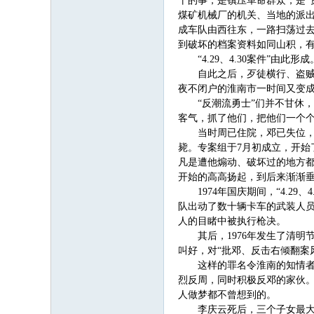
干的事，是镇压革命群众，是“
煤矿机械厂的机关、当地的派出
成车队由西往东，一路扫荡过
到破坏的档案资料如同山积，有
“4.29、4.30案件”由此形成
自此之后，歹徒横行、盗
夜不闭户的淮南市一时间又变
“反潮流勇士”们并不甘休
客气，抓了他们，把他们一个个
当时周已住院，邓已失位，
毙。专案组于7月初成立，开
凡是遭他煽动、破坏过的地方
开始的高高扬起，到后来渐渐
1974年国庆期间，“4.
队出动了数十辆卡车的武装人员
人的目睹中被执行枪决。
其后，1976年发生了清
叫好，对“批邓、反击右倾翻案
这样的罪名令淮南的知情者
烈反周，同时积极反邓的家伙。
人做梦都不曾想到的。
李庆云死后，三个子女最大