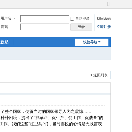
切
换
用户名
自动登录
找回密码
到
宽
密码
立即注册
登录
版
最新贴
快捷导航
返回列表
动了整个国家，使得当时的国家领导人为之震惊……
的种种困境，提出了“抓革命、促生产、促工作、促战备”的
工作。我们这些“红卫兵”们，当时喜悦的心情是无以言表
！