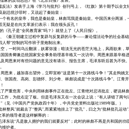
家和儒家的反动思想》在《北京日报》发表。
论尊儒反法》发表于上海《学习与批判》创刊号上，《红旗》第十期予以全文
埃及副总统沙菲时，又说起了秦始皇：
第一个有名的皇帝，我也是秦始皇，林彪骂我是秦始皇。中国历来分两派，
话无疑是在向文革派们表示：我在领头反孔！
"”的《孔子是“全民教育家”吗？》就登上了《人民日报》。
》、《秦王朝建立过程中复辟与反复辟的斗争——兼论儒法论争的社会基
四人帮”控制的写作班子里炮制出来。
天空，一时间乌云翻滚，妖雾弥漫；暗淡无光的苍茫大地上，风雨欲来，
14日，美国国务卿兼总统国家安全事务助理基辛格又一次访华。周恩来跟基辛
说及周恩来对有些问题的意见没有请示、报告主席，毛泽东听后甚为不快
”。
周恩来，越加喜出望外，立即宣称“这是第十一次路线斗争！”其走狗姚
、张国焘、高岗、彭德怀、刘少奇、林彪说成是“十次路线斗争”。江青
”！
了严重危害，中央利用林彪事件正在批左。江青绝对忌讳批左，硬说林彪是
的工作，为批右定了板。但是毛泽东又在一次会议上说：“有人讲错了两句
”（见《中国共产党执政四十年》，中共党史资料出版社1989年版。）
批林整风”就裁去了“整风”,而紧紧地挂上了“批孔”，曰之为“批林批孔运
文革的领导者是这样解释的：
毛泽东说“凡是敌人拥护的我们就要反对”；此时的林彪不再是共和国的功臣
的维护者。