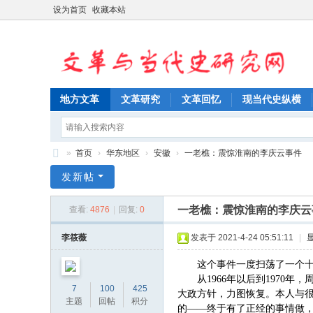
设为首页
收藏本站
地方文革
文革研究
文革回忆
现当代史纵横
»
首页
›
华东地区
›
安徽
›
一老樵：震惊淮南的李庆云事件
文
发新帖
革
一老樵：震惊淮南的李庆云
查看:
4876
|
回复:
0
与
当
李筱薇
发表于 2021-4-24 05:51:11
|
代
这个事件一度扫荡了一个
史
从1966年以后到197
7
100
425
大政方针，力图恢复。本人与很
研
主题
回帖
积分
的——终于有了正经的事情做