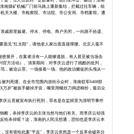
。于是，当人员达到一定数量时，他们便冲击、砸毁了淮南
在淮南煤矿机械厂门前马路上重新集结，拦截过往车辆，组
委机关大楼、市检察院、市法院、市公安局、市档案馆。遭
下亲戚那里躲避。停水、停电、商户关闭，一向路不拾遗、
要面见“红太阳”，请他老人家出面直接撑腰。北京人毫不
动秘密展开，在案者没有一人能够逃脱，有人甚至被当场击
列官方活动）。清算期间，对李庆云进行了残酷的批判，
辱骂，被迫认罪。一场接着一场。他的政治赌徒的头颅从一
李庆云被判死缓。在全市范围内游街示众时，淮南驻军6408部
X万岁”被扳手砸掉牙齿，嘴里用螺丝刀捣进棉纱，最后众
”的李庆云竟被宣布执行死刑，罪名是在监狱里为清明节事件
纲独断，杀掉李庆云的主张当然与他们有关。而李庆云却强
么反给杀掉呢？这，淮南的人民没想通，恐怕也是李庆云本
，没有谁给此案“平反”，李庆云依然是一个反革命破坏分