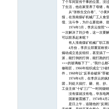
了个车间宣传干事的位置。没
了生活，他在家里养了母猪，
从“张铁生交白卷”、“小
报，在淮南煤矿机械厂工人食堂
儒、法斗争，为什么要批林、
1974年3月，李庆云按照
一次解决了刘少奇，这一次要解
可以联系起来呢？
有人淮南煤矿机械厂职工
4月份，李庆云郑重宣称资
煽动成立造反组织，甚至搞了一
派，能打倒的打倒，能打跑的打
×××的玻璃板下了”，“我什
修鞋匠，1966年组织成立“
件，1968年以“反革命破坏”罪
1974年4月，在李庆云
团，到处大搞打、砸、抢、抄。
工业主体“十矿三厂”一时间烟
没有煤就没有电，华东电
国家被震撼了。1974年4
是日上午，追随他的“反潮