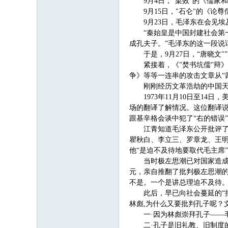
9月4日，"梁效"的《儒
9月15日，"石仑"的《
9月23日，毛泽东在会见
“秦始皇是中国封建社会
成孔夫子。”毛泽东的这一段说
于是，9月27日，“唐晓文
紧接着，《"焚书坑儒"辩
争》等等一连串的攻击文章从“
刚刚经历文革浩劫的中国
1973年11月10日至
场的翻译了解情况。这位翻译
跟基辛格会谈中犯了“右的错误
江青知道毛泽东公开批评了
瞿秋白、李立三、罗章龙、王明
他“是迫不及待地要取代毛主席
当时极左思潮已对国家造成
元，亲自推翻了批判极左思潮
不是。一个是讲总理迫不及待。
此后，早已向社会蔓延的“
林彪,为什么又要批判孔子呢？
一·因为林彪崇拜孔子——
二·孔子是旧礼教、旧制度