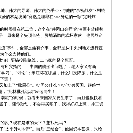
帅、伟大的导师、伟大的舵手×××与他的“亲密战友”×副统
爱的林副统帅”竟然是埋藏在×××身边的一颗“定时炸
兵的时候排在第二位，这个在“井冈山会师”的油画中曾经替
秃子，原来是个头顶长疮、脚地淌脓的忒坏家伙，他居然企
反潮流”事件，全都是煞有介事，全都是从中央到地方进行宣
央为什么支持他们。
《水浒》要搞投降路线，二当家的是个坏蛋。
是有所实指的——中国的航船出问题了，老人家又有新
“学习”、“讨论”；宋江坏在哪里，什么叫投降派，什么是
许下班！
又加上了“批周公”。批周公什么？批他“兴灭国、继绝世、
，“批林批孔运动”应运而生！
帅反潮流”的时候，就看出来国家又要生事了，而且也很快看
次当了，随你鼓动，不会再买账了，我得好好上班，挣工资
谁的反？现在是谁的天下？想找死吗？
了“太阳升司令部”。而后“三结合”，他因资本甚微，只给