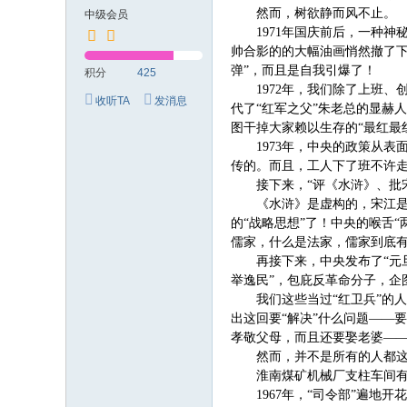
究
然而，树欲静而风不止。
中级会员
网
1971年国庆前后，一种
帅合影的的大幅油画悄然撤了下
弹”，而且是自我引爆了！
积分
425
1972年，我们除了上班
收听TA
发消息
代了“红军之父”朱老总的显赫
图干掉大家赖以生存的“最红最
1973年，中央的政策从
传的。而且，工人下了班不许走
接下来，“评《水浒》、批
《水浒》是虚构的，宋江
的“战略思想”了！中央的喉舌
儒家，什么是法家，儒家到底有
再接下来，中央发布了“元
举逸民”，包庇反革命分子，企
我们这些当过“红卫兵”的
出这回要“解决”什么问题——
孝敬父母，而且还要娶老婆——
然而，并不是所有的人都
淮南煤矿机械厂支柱车间有
1967年，“司令部”遍