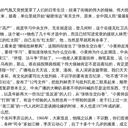
神秘的气氛又突然笼罩了人们的日常生活：挂满了街衕的伟大的领袖、伟大统
来，接着，单位里就开始“秘密传达”有关文件。原来，全中国人民“最最敬
、创“高产”，就是学习中央文件。无非就是说，曾几何时，这个在接见红卫
人物，这个被×××物色了几十年才选中的，而且已经写进党章的接班人林
红的红太阳”，自己去当“红太阳”。他，当然是早就死有余辜了。
表面上看来是“继续批林整风”，这期间却发生了“张铁生交白卷”、“小黄帅
，要得“学习”，要知道张铁生为什么交白卷、小黄帅为什么反潮流，中
宋江”、“评儒、法斗争”开始了。×××他老人家直接挂帅，御笔直批，说
是乌有的，那么，谁在搞投降路线呢？伟大领袖肯定不是说着玩的，肯定
“两报一刊”、广播电台天天说，文章、漫画、名人演讲连篇带牍。我们天天
多坏。有文化的要写出大批判稿，不识字的要有发言纪录，“吃不透”不
旦社论”，发布了“12号文件”，把批判林秃子与批判孔老二联系起来，顺带
图复辟资本主义。中央广播的大喇叭昼夜不停的叫喊的尽是这些东西。于是
人，以及年龄再大一些当过“造反派”的人们，从“张铁生交白卷”、“小黄
要“打倒”谁了。有这个经验的人当然也有一个明智的选择：老子们上过一
“老三届”的一代人此时正是谈婚论嫁的时候，本人也是1973年成的家。
这么想。
个名叫李庆云的人。1966年，大家造反，他嗤之以鼻：不识数，你们造
地开花，各种“司令”多如江鲫，李庆云动心了，拉了十多个十几岁的顽童，成立