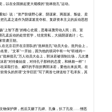
党，以在全国掀起更大规模的“批林批孔”运动。
《通知》说："资产阶级野心家、阴谋家、两面派、叛徒、卖
，把孔孟之道作为阴谋篡党夺权、复辟资本主义的反动思想
扬"上智下愚"的唯心史观，恶毒诬蔑劳动人民；四、宣
六、用孔孟反动的处世哲学，结党营私，大搞阴谋诡计；七、
林家世袭王朝。
等人在北京召开在京部队的“批林批孔”动员大会。批判会上，
名誉。"文革"一开始，因为他的填词中有一句“听雄鸡一
在"批林批孔"万人动员大会上，郭沫若被强制出场，几次遭
沫若“对待秦始皇，对待孔子那样的态度，和林彪一样”！
都在采取打击、威吓的手段折腾郭沫若，要他出来反周。在
软骨头的所谓“文学巨匠”写了两首七律送给了毛泽东，其
的文物保护牌，然后又砸了孔碑、孔像，扒了孔坟……憎恶