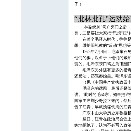
子！
“批林批孔”运动始
“林副统帅”阖户灭门之后
臭，二是要让大家把“思想”扭
在整个毛泽东时代，往往是
想、维护旧礼教的“反动”思想
1973年7月4日，毛泽
他们的骗，以至于上他们的贼船
责的。毛泽东亲口骂之为“贼船
毛泽东另外还有更多的指
还反法，还骂秦始皇。毛泽东
（见《中国共产党执政四十
毛泽东的话题，最后还是
讲。”此时的毛泽东，如果把谁
国家主席刘少奇拉下来的，然
告了江青，早就预谋倒周的江
广东中山大学历史系教授杨
翌日，江青在政治局会议上
婉地拒绝了，认为不必写入政