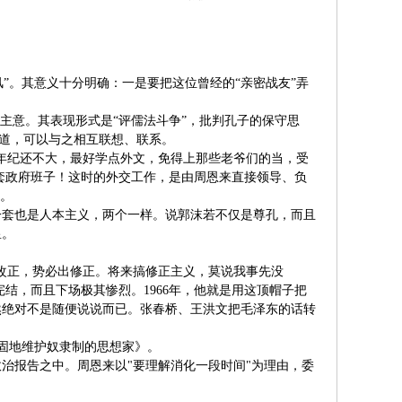
风”。其意义十分明确：一是要把这位曾经的“亲密战友”弄
主意。其表现形式是“评儒法斗争”，批判孔子的保守思
之道，可以与之相互联想、联系。
们年纪还不大，最好学点外文，免得上那些老爷们的当，受
那套政府班子！这时的外交工作，是由周恩来直接领导、负
上。
一套也是人本主义，两个一样。说郭沫若不仅是尊孔，而且
皇。
改正，势必出修正。将来搞修正主义，莫说我事先没
结，而且下场极其惨烈。1966年，他就是用这顶帽子把
然绝对不是随便说说而已。张春桥、王洪文把毛泽东的话转
顽固地维护奴隶制的思想家》。
治报告之中。周恩来以"要理解消化一段时间"为理由，委