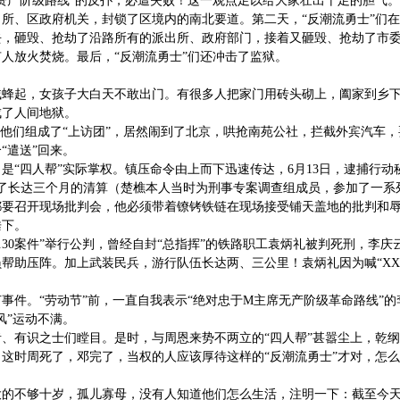
资产阶级路线”的反扑，必遭失败！这一观点足以给大家壮出十足的胆气
所、区政府机关，封锁了区境内的南北要道。第二天，“反潮流勇士”们
去，砸毁、抢劫了沿路所有的派出所、政府部门，接着又砸毁、抢劫了市
人放火焚烧。最后，“反潮流勇士”们还冲击了监狱。
。
贼蜂起，女孩子大白天不敢出门。有很多人把家门用砖头砌上，阖家到乡
成了人间地狱。
，他们组成了“上访团”，居然闹到了北京，哄抢南苑公社，拦截外宾汽车，
“遣送”回来。
是“四人帮”实际掌权。镇压命令由上而下迅速传达，6月13日，逮捕行
始了长达三个月的清算（楚樵本人当时为刑事专案调查组成员，参加了一系
都要召开现场批判会，他必须带着镣铐铁链在现场接受铺天盖地的批判和
垂下。
29、4.30案件”举行公判，曾经自封“总指挥”的铁路职工袁炳礼被判死刑，
帮助压阵。加上武装民兵，游行队伍长达两、三公里！袁炳礼因为喊“XX
明节事件。“劳动节”前，一直自我表示“绝对忠于M主席无产阶级革命路线
风”运动不满。
、有识之士们瞠目。是时，与周恩来势不两立的“四人帮”甚嚣尘上，乾
这时周死了，邓完了，当权的人应该厚待这样的“反潮流勇士”才对，怎
的不够十岁，孤儿寡母，没有人知道他们怎么生活，注明一下：截至今天