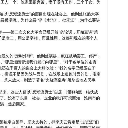
通工人一个。他家里很穷苦，妻子没有工作，三个子女。为
开始以“反潮流勇士”的面目出现在社会上。他到处张贴大字
要反潮流，为什么要“评《水浒》、批宋江”，为什么要讲
八年——第二次文化大革命已经开始”的论调，开始宣讲“第
孔子是老二，周公是宰相，而且姓周，这都和现在的哪个人
边最久的“定时炸弹”。他到处演讲，疯狂鼓动罢工、停产，
，“哪里烟囱冒烟我们就打向哪里”，“对于各单位的走资
他还在千百人的集会上大肆吹嘘：“我的名字已经压在了
伍兵，据说不是因为战斗受伤，在战场上逃跑时受的伤，淮南
伍，杀人放火，制造了著名“火烧高皇寺”屠杀当地农民事
起来。这些人皆以“反潮流勇士”自居，招降纳叛，结伙成
跑掉了。没有了头目，社会、企业的秩序可想而知，淮南市的
画满，然后回家。
领袖亲自领导、坚决支持的，抓李庆云肯定是“走资派”们