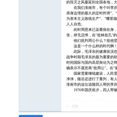
的毁灭之风蔓延到全国各地，大
在我们淮南市，有个叫李庆
席身边埋的最久的定时炸弹”、
为资本主义路线生产”、“哪里
人人自危。
此时周恩来已染重病在身，
张，肆无忌惮，在“批林批孔”
他们批判周公什么？批他坚
这是一个什么样的时代啊
此际，毛泽东的健康状况也
战争时期毛泽东的最为重要的助
时间国际与国内高层舆论为之
确表示不愿意再“批周公”。在
国家需要继续建设，人民需
净净，随后还进行了重判，有人
淮南市的这位追随四人帮的李庆
1976年国庆前夕，四人
回复