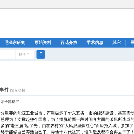
毛泽东研究
原始资料
百花齐放
学术信息
其它
帖子
搜
索
事件
[复制链接]
显示全部楼层
十分重要的能源工业城市，严重破坏了华东五省一市的经济建设，甚至震
0年，周总理为了支撑起整个国家，为了摆脱前面一段时间各方面的破坏所造成
多的“老三届”粘了光，由在农村的“大风浪里炼红心”而应招入城，参加了
，终于能够自己养活自己了。弄他十八代祖宗，谁叫造反都不会再去干了