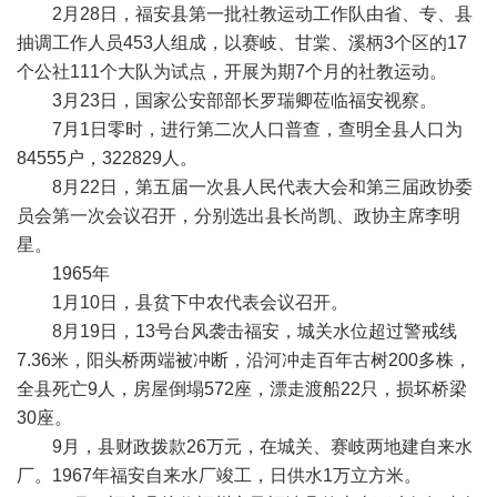
2月28日，福安县第一批社教运动工作队由省、专、县
抽调工作人员453人组成，以赛岐、甘棠、溪柄3个区的17
个公社111个大队为试点，开展为期7个月的社教运动。
3月23日，国家公安部部长罗瑞卿莅临福安视察。
7月1日零时，进行第二次人口普查，查明全县人口为
84555户，322829人。
8月22日，第五届一次县人民代表大会和第三届政协委
员会第一次会议召开，分别选出县长尚凯、政协主席李明
星。
1965年
1月10日，县贫下中农代表会议召开。
8月19日，13号台风袭击福安，城关水位超过警戒线
7.36米，阳头桥两端被冲断，沿河冲走百年古树200多株，
全县死亡9人，房屋倒塌572座，漂走渡船22只，损坏桥梁
30座。
9月，县财政拨款26万元，在城关、赛岐两地建自来水
厂。1967年福安自来水厂竣工，日供水1万立方米。