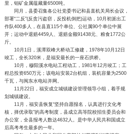
里，钼矿金属蕴藏量6500吨。
同月，县委召集各公社党委书记和县直机关局长会议，
部署“二反”(反贪污盗窃，反投机倒把)运动，10月初派出工
作队400多人，在县直115个单位、公社属90个单位中展
开；运动中退赔4459人、退赔金额91438元、粮食1772公
斤。
10月1日，溪潭双峰大桥动工修建，1978年10月12日
竣工，全长320米，是福安最长的一座石拱桥。
10月，穆阳溪水电站工程动工，1981年12月竣工；工
程总投资650万元；该电站安装2台机组，装机容量为2500
千瓦，与闽东水电站并网。
11月22日，福安成立城镇建设管理领导小组，着手规
划城镇建设。
11月，福安县恢复“坚持自愿报名，认真进行文化考
核，择优录取”的高考制度，县成立高等院校招生委员会和
办公室，全县报考人数达4632人。是中华人民共和国成立
后高考考生最多的一年。