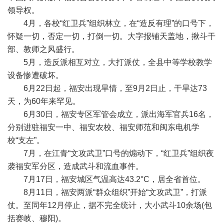
领导权。
4月，各校“红卫兵”组织林立，在“造反有理”的口号下，
怀疑一切，否定一切，打倒一切。大字报铺天盖地，揪斗干
部、教师之风盛行。
5月，造反派相互对立，大打派仗，全县中等学校教学
设备惨遭破坏。
6月22日起，福安出现旱情，至9月2日止，干旱达73
天，为60年来罕见。
6月30日，福安专区军管会成立，派出海军官兵16名，
分别进驻福安一中、福安农校、福安师范和闽东电机学
校“支左”。
7月，在江青“文攻武卫”口号的煽动下，“红卫兵”组织夜
袭福安军分区，造成武斗和流血事件。
7月17日，福安城区气温高达43.2°C，居全省首位。
8月11日，福安两派“群众组织”开始“文攻武卫”，打派
仗。至同年12月停止，据不完全统计，大小武斗10余场(包
括赛岐、穆阳)。