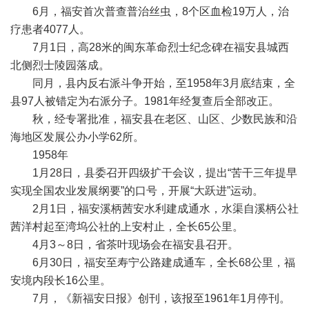
6月，福安首次普查普治丝虫，8个区血检19万人，治
疗患者4077人。
7月1日，高28米的闽东革命烈士纪念碑在福安县城西
北侧烈士陵园落成。
同月，县内反右派斗争开始，至1958年3月底结束，全
县97人被错定为右派分子。1981年经复查后全部改正。
秋，经专署批准，福安县在老区、山区、少数民族和沿
海地区发展公办小学62所。
1958年
1月28日，县委召开四级扩干会议，提出“苦干三年提早
实现全国农业发展纲要”的口号，开展“大跃进”运动。
2月1日，福安溪柄茜安水利建成通水，水渠自溪柄公社
茜洋村起至湾坞公社的上安村止，全长65公里。
4月3～8日，省茶叶现场会在福安县召开。
6月30日，福安至寿宁公路建成通车，全长68公里，福
安境内段长16公里。
7月，《新福安日报》创刊，该报至1961年1月停刊。