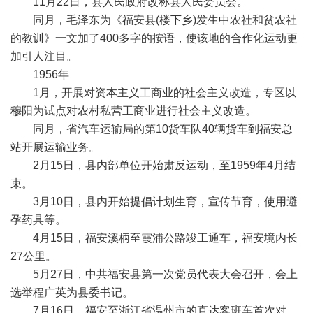
11月22日，县人民政府改称县人民委员会。
同月，毛泽东为《福安县(楼下乡)发生中农社和贫农社
的教训》一文加了400多字的按语，使该地的合作化运动更
加引人注目。
1956年
1月，开展对资本主义工商业的社会主义改造，专区以
穆阳为试点对农村私营工商业进行社会主义改造。
同月，省汽车运输局的第10货车队40辆货车到福安总
站开展运输业务。
2月15日，县内部单位开始肃反运动，至1959年4月结
束。
3月10日，县内开始提倡计划生育，宣传节育，使用避
孕药具等。
4月15日，福安溪柄至霞浦公路竣工通车，福安境内长
27公里。
5月27日，中共福安县第一次党员代表大会召开，会上
选举程广英为县委书记。
7月16日，福安至浙江省温州市的直达客班车首次对