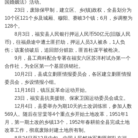
国婚姻法》活动。
23日，废除保甲制，建立区、乡(镇)政权，全县划分为
10个区121个乡及城厢、穆阳、赛岐3个镇；6月，乡调整为
128个。
8月3日，福安县人民银行押运人民币50亿元(旧版人民
币)，往福鼎途中遭土匪拦劫，押运人员3人被杀，1人负
伤；该案侦破后，追回部分赃款，匪首杜谋平被枪决。
9月，县工商科配合专署在福安六区苏洋村试办第一个
合作社，为全区第一个基层供销社。
10月2日，县成立剿匪情报委员会，各区建立剿匪情报
委员会，乡设情报小组。
11月16日，镇压反革命运动开始。
23日，福安县抗美援朝、保家卫国运动委员会成立。
12月4日，县委举办为期10天的土改训练班，参加人数
569人。随后在甘棠等4个重点乡开始土地改革，1951年1
月，第一期土改的乡镇13个，1952年春耕前全县完成土地
改革工作，彻底废除封建土地所有制。