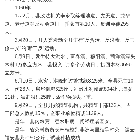
1960年
1～2月，县政法机关奉令取缔瑶池道、先天道、龙华
道、老母道等反动会道门，捕获首犯10人、集训会徒255
人。
3月20日，县人委发动全县进行“反贪污、反浪费、反官
僚主义”的“新三反”运动。
6月9日，发生特大洪水，富春溪、穆阳溪、茜洋溪漂失
木材1万多立方米，县投入1万多个劳动日，捞回木材3696
立方米。
6月10日，水灾，洪峰超过警戒线8.25米。全县死亡10
人，伤23人，房屋倒塌325座，冲毁水利设施604处，海堤
21处，漂走船只25艘，农作物损失严重。
9月29日，全县开始精简机构，共精简干部132人，占
干部总人数的15％，企事业单位精减1129人。
是年，县内粮荒，患水肿病、闭经症者甚众。
是年，省茶科所所长林桂樘到非洲马里指导种茶，运去
福安县茶种50公斤，试验种植成功。