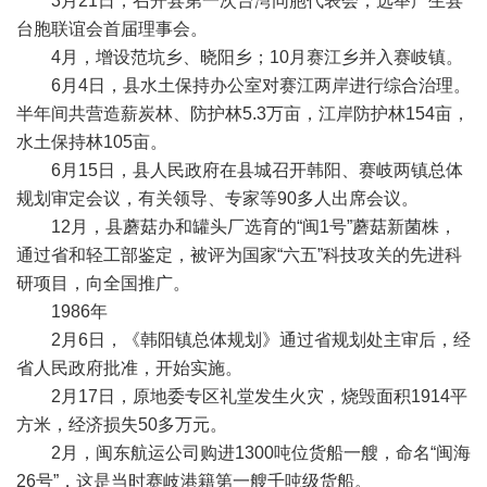
3月21日，召开县第一次台湾同胞代表会，选举产生县
台胞联谊会首届理事会。
4月，增设范坑乡、晓阳乡；10月赛江乡并入赛岐镇。
6月4日，县水土保持办公室对赛江两岸进行综合治理。
半年间共营造薪炭林、防护林5.3万亩，江岸防护林154亩，
水土保持林105亩。
6月15日，县人民政府在县城召开韩阳、赛岐两镇总体
规划审定会议，有关领导、专家等90多人出席会议。
12月，县蘑菇办和罐头厂选育的“闽1号”蘑菇新菌株，
通过省和轻工部鉴定，被评为国家“六五”科技攻关的先进科
研项目，向全国推广。
1986年
2月6日，《韩阳镇总体规划》通过省规划处主审后，经
省人民政府批准，开始实施。
2月17日，原地委专区礼堂发生火灾，烧毁面积1914平
方米，经济损失50多万元。
2月，闽东航运公司购进1300吨位货船一艘，命名“闽海
26号”，这是当时赛岐港籍第一艘千吨级货船。