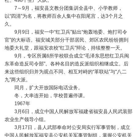
社、498个生产大队。
7～9月，福安县文教分团集训全县中、小学教师，
以“四清”为名，将教师百余人集中在阳尾宫，达3个月之
久。
9月9日，福安一中“红卫兵”贴出“炮轰地委、炮打司令
官”的大标语。福安城关部分干部居民、郊区农民纷纷拥到
地委大礼堂，跟福安农校“红卫兵”辩论，持续整整一天。
9月，专区所属6所学校联合成立“毛泽东思想红卫兵闽
东革命造反司令部”。各种名目的造反派组织相继成立。后
来这些组织归并为观点不同、相互对峙的“革联站”与“八二
九”两大派。
同月，扩大开放国际电话业务。
冬，大串连开始，学校普遍停课。
1967年
3月6日，成立中国人民解放军福建省福安县人民武装部
农业生产领导小组。
3月17日，县人武部奉命对公安局实行军事管制，成立
中国人民解放军福安县公安机关军事管制组，掌握公安机关