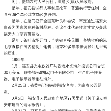
9月，撤销农村人民公社，组建乡(镇)人民政府。
是年，福安县试行人事制度改革，普遍实行责任制，全
县有38个单位建立岗位责任制。
是年，在厦门召开全国茶叶良种会议，审定通过福安大
白茶为国家级良种茶树品种。会议全体代表转道甘棠乡参观
福安大白茶育苗基地。
是年，茶叶市场开放，产购销直接见面，各地收购的绿
毛茶直接在省各精制厂销售，结束30多年来按调拨计划经营
的历史。
1985年
1月，福安县光电仪器厂与香港永光海外投资公司合资
30万美元，联办福光(国际)电子有限公司，生产电子捶骨
器、电子按摩器等销往海外。
2月25日，省委书记项南到福安考察，为富春公园题
匾。
3月5日，福安县人民政府向地区行署呈送《关于设立福
安市建制的请示报告》。