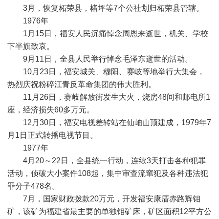
3月，恢复柘荣县，楮坪等7个公社划归柘荣县管辖。
1976年
1月15日，福安人民沉痛悼念周恩来逝世，机关、学校
下半旗致哀。
9月11日，全县人民举行悼念毛泽东逝世的活动。
10月23日，福安城关、穆阳、赛岐等地举行大集会，
热烈庆祝粉碎江青反革命集团的伟大胜利。
11月26日，赛岐解放街发生大火，烧房48间和邮电所1
座，经济损失60多万元。
12月30日，福安电视差转站在仙岫山顶建成，1979年7
月1日正式转播电视节目。
1977年
4月20～22日，全县统一行动，连续3天打击各种犯罪
活动，侦破大小案件108起，集中审查流窜犯及各种违法犯
罪分子478名。
7月，国家财政拨款20万元，开发福安康厝赤路辉钼
矿，该矿为福建省最主要的单独钼矿床，矿区面积12平方公