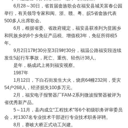
6月28～30日，省首届畲族歌会在福安县城关富春公园
举行，有关领导专家和闽、浙、赣、粤、皖5省畲族代表
500多人出席歌会。
6月，根据省委、省政府规定，福安县获准列为贫困乡
和民族乡的8个乡免征产品税、增值税3年，免征所得税5
年。
9月2日17时30分至3日9时30分，福温公路福安段连续
发生5起行车事故，死亡、重伤、轻伤计38人。
是年，杨成武上将到福安视察。
1987年
1月12日，下白石街发生大火，烧房64幢232间，受灾
54户268人，经济损失100多万元。
2月，福安电子报警器厂FAM-2系列微波报警器被评为
省优秀新产品。
5～11月，县内成立“工程技术”等6个初级职务评审委员
会，对1307名专业技术干部进行专业技术职务评聘。
8月，赛岐大桥正式动工兴建。