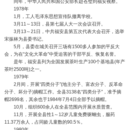
同年，中华人民共和国公安部长赵苍璧到福安视察。
1978年
1月，工人毛泽东思想宣传队撤离学校。
3月11～13日，县第七届人大一次会议召开。
3月13～21日，中共福安县第五次代表大会召开，选举
宋振林为县委书记。
5月，县委在城关召开三场有1500多人参加的平反大
会，为在“文化大革命”中受迫害的干部平反、恢复名誉。
是年，福安县列为全国发展茶叶生产100个基地县(年产
茶叶2500吨)之一。
1979年
2月间，开展“四类分子”(地主分子、富农分子、反革命
分子、坏分子)摘帽工作。全县3138名“四类分子”，准予摘
帽2699名，其余也于1984年7月4日全部予以摘帽。
10月，组织600余人在全县范围内开展水质普查。
11月，开展全县性1～12岁儿童免费驱蛔虫，服药
11.37万余人，占同龄儿童数的90.5％。
1980年