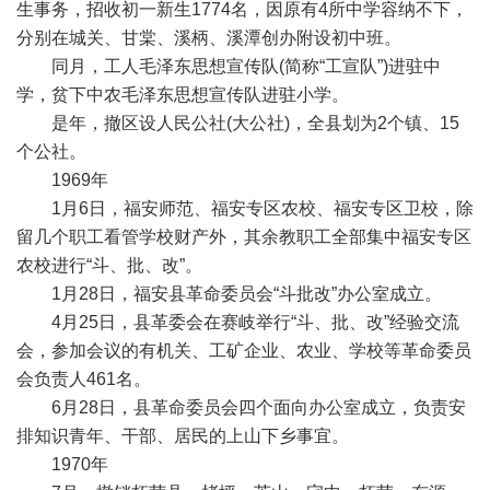
生事务，招收初一新生1774名，因原有4所中学容纳不下，
分别在城关、甘棠、溪柄、溪潭创办附设初中班。
同月，工人毛泽东思想宣传队(简称“工宣队”)进驻中
学，贫下中农毛泽东思想宣传队进驻小学。
是年，撤区设人民公社(大公社)，全县划为2个镇、15
个公社。
1969年
1月6日，福安师范、福安专区农校、福安专区卫校，除
留几个职工看管学校财产外，其余教职工全部集中福安专区
农校进行“斗、批、改”。
1月28日，福安县革命委员会“斗批改”办公室成立。
4月25日，县革委会在赛岐举行“斗、批、改”经验交流
会，参加会议的有机关、工矿企业、农业、学校等革命委员
会负责人461名。
6月28日，县革命委员会四个面向办公室成立，负责安
排知识青年、干部、居民的上山下乡事宜。
1970年