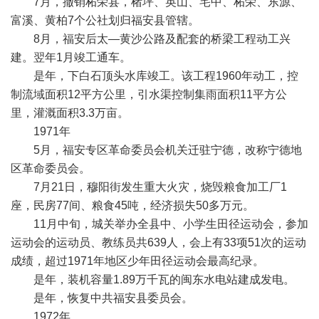
7月，撤销柘荣县，楮坪、英山、宅中、柘荣、东源、
富溪、黄柏7个公社划归福安县管辖。
8月，福安后太—黄沙公路及配套的桥梁工程动工兴
建。翌年1月竣工通车。
是年，下白石顶头水库竣工。该工程1960年动工，控
制流域面积12平方公里，引水渠控制集雨面积11平方公
里，灌溉面积3.3万亩。
1971年
5月，福安专区革命委员会机关迁驻宁德，改称宁德地
区革命委员会。
7月21日，穆阳街发生重大火灾，烧毁粮食加工厂1
座，民房77间、粮食45吨，经济损失50多万元。
11月中旬，城关举办全县中、小学生田径运动会，参加
运动会的运动员、教练员共639人，会上有33项51次的运动
成绩，超过1971年地区少年田径运动会最高纪录。
是年，装机容量1.89万千瓦的闽东水电站建成发电。
是年，恢复中共福安县委员会。
1972年