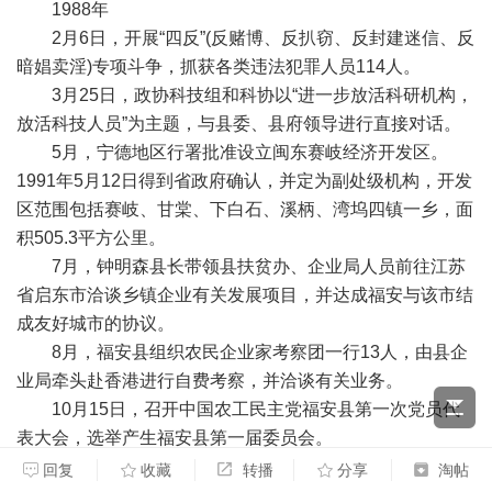
1988年
2月6日，开展“四反”(反赌博、反扒窃、反封建迷信、反
暗娼卖淫)专项斗争，抓获各类违法犯罪人员114人。
3月25日，政协科技组和科协以“进一步放活科研机构，
放活科技人员”为主题，与县委、县府领导进行直接对话。
5月，宁德地区行署批准设立闽东赛岐经济开发区。
1991年5月12日得到省政府确认，并定为副处级机构，开发
区范围包括赛岐、甘棠、下白石、溪柄、湾坞四镇一乡，面
积505.3平方公里。
7月，钟明森县长带领县扶贫办、企业局人员前往江苏
省启东市洽谈乡镇企业有关发展项目，并达成福安与该市结
成友好城市的协议。
8月，福安县组织农民企业家考察团一行13人，由县企
业局牵头赴香港进行自费考察，并洽谈有关业务。
10月15日，召开中国农工民主党福安县第一次党员代
表大会，选举产生福安县第一届委员会。
10月24日，因海埕纠纷，福安下白石镇南浦村被宁德
回复
收藏
转播
分享
淘帖