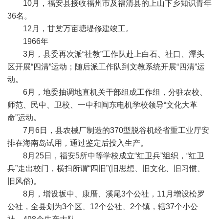
10月，福安县接收福州市及福清县的上山下乡知识青年
36名。
12月，甘棠万亩塘堤修建竣工。
1966年
3月，县委再次派“社教”工作队赴上白石、社口、潭头
区开展“四清”运动；随后派工作队到文教系统开展“四清”运
动。
6月，地委抽调地直机关干部组成工作组，分驻农校、
师范、民中、卫校、一中和闽东电机学校领导“文化大革
命”运动。
7月6日，县农械厂制造的370型脱谷机经省重工业厅安
排在海南岛试用，通过鉴定后投入生产。
8月25日，福安5所中等学校成立“红卫兵”组织，“红卫
兵”走出校门，横扫所谓“四旧”(旧思想、旧文化、旧习惯、
旧风俗)。
8月，增设坂中、康厝、溪尾3个公社，11月增设松罗
公社，全县划为3个区、12个公社、2个镇，辖37个小公