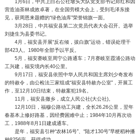
1月6日，中共上白石公社墩头大队党支部书记郑红和因
营造油茶林成效卓著，在全国劳模大会上，受到毛泽东接
见，获周恩来题赠的“绿色油库”荣誉锦旗一面。
3月28日，中共福安县第二次党员代表大会召开。选举
刘捷生为县委书记。
4月，福安县开展“反右倾，拔白旗”运动，错误处理干
部423人。1980年全部予以平反。
5月，福安赛岐至周宁公路通车；7月赛岐至霞浦公路动
工兴建，福安境内长40公里。
9月17日，福安县依照中华人民共和国主席刘少奇发布
的特赦令，由公检法三家组成“福安县特赦办公室”，开展工
作，至12月10日结束，特赦案犯19名。
11月，福安县撤乡，成立人民公社(大公社)。
12月10日，福穆公路动工兴建，全长26.26公里，翌年
春基本上修好路基，因经费困难中止；1984年10月再次动
工，1988年8月1日建成通车。
是年，福安县引种“农林16号”、“陆才130号”早粳稻种播
种8256亩，获得成功。