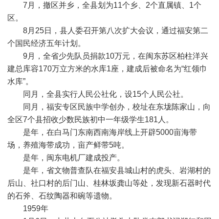
7月，撤区并乡，全县划为11个乡、2个直属镇、1个
区。
8月25日，县人委召开第八次扩大会议，通过福安第二
个国民经济五年计划。
9月，全省少先队员捐款10万元，在闽东苏区柏柱洋兴
建总库容170万立方米的水库1座，建成后被命名为“红领巾
水库”。
同月，全县实行人民公社化，设15个人民公社。
同月，福安专区民族中学创办，校址在东垅陈家山，向
全区7个县招收少数民族初中一年级学生181人。
是年，在白马门东南西南海岸线上开辟5000亩海带
场，养殖海带成功，亩产鲜带5吨。
是年，闽东电机厂建成投产。
是年，省文物普查队在福安县城山村的虎头、岩湖村的
后山、社口村的后门山、桂林坂龚山等处，发现新石器时代
的石斧、石纹陶器和碗等遗物。
1959年