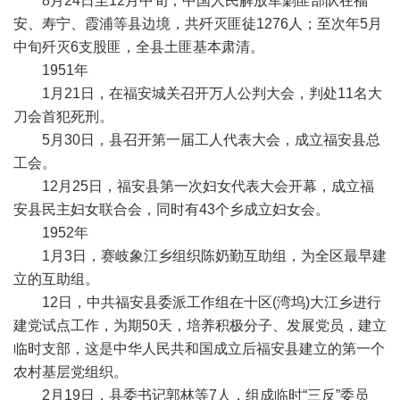
8月24日至12月中旬，中国人民解放军剿匪部队在福
安、寿宁、霞浦等县边境，共歼灭匪徒1276人；至次年5月
中旬歼灭6支股匪，全县土匪基本肃清。
1951年
1月21日，在福安城关召开万人公判大会，判处11名大
刀会首犯死刑。
5月30日，县召开第一届工人代表大会，成立福安县总
工会。
12月25日，福安县第一次妇女代表大会开幕，成立福
安县民主妇女联合会，同时有43个乡成立妇女会。
1952年
1月3日，赛岐象江乡组织陈奶勤互助组，为全区最早建
立的互助组。
12日，中共福安县委派工作组在十区(湾坞)大江乡进行
建党试点工作，为期50天，培养积极分子、发展党员，建立
临时支部，这是中华人民共和国成立后福安县建立的第一个
农村基层党组织。
2月19日，县委书记郭林等7人，组成临时“三反”委员