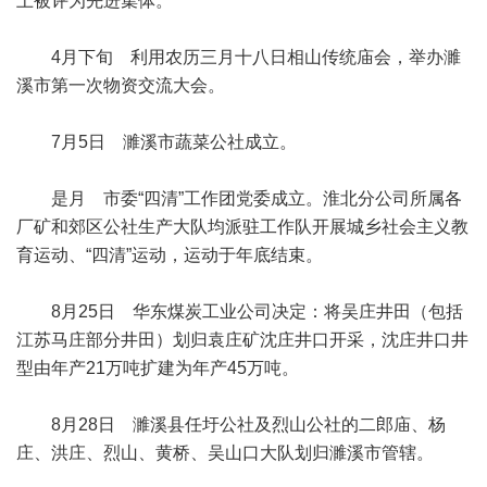
上被评为先进集体。
4月下旬 利用农历三月十八日相山传统庙会，举办濉
溪市第一次物资交流大会。
7月5日 濉溪市蔬菜公社成立。
是月 市委“四清”工作团党委成立。淮北分公司所属各
厂矿和郊区公社生产大队均派驻工作队开展城乡社会主义教
育运动、“四清”运动，运动于年底结束。
8月25日 华东煤炭工业公司决定：将吴庄井田（包括
江苏马庄部分井田）划归袁庄矿沈庄井口开采，沈庄井口井
型由年产21万吨扩建为年产45万吨。
8月28日 濉溪县任圩公社及烈山公社的二郎庙、杨
庄、洪庄、烈山、黄桥、吴山口大队划归濉溪市管辖。