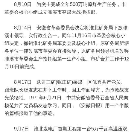
8月10日 为突击完成全年500万吨原煤生产任务，市
革委会核心小组成立濉溪市夺煤大战指挥部。
8月14日 安徽省革命委员会决定将淮北矿务局下放濉
溪市领导，实行政企合一。同年11月16日市革委会核心小
组决定，撤销淮北矿务局革委会及核心小组、原矿务局所辖
各单位一律改属市革委会直接领导，原矿务局领导机关改称
濉溪市革委会生产指挥组第一生产小组。市矿合并工作于12
月10日前完成。
8月17日 跃进三矿(张庄矿)采煤一区优秀共产党员、
跟班队长杨友志在井下工作时，因工作面塌方，为抢救战友
光荣牺牲。1971年6月21日，中共安徽省委号召全省人民向
模范共产党员杨友志学习。同日，《安徽日报》用一个半版
的篇幅报道了他的事迹。
9月7日 淮北发电厂首期工程第一台5万千瓦高温压双