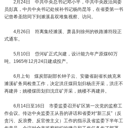
2月24日 中共中央总书记邓小平，中共中央政治局委
员彭真，中共中央书记处候补书记杨尚昆等，在省委第一书
记曾希圣陪同下到濉溪县双堆集视察、访问。
4月26日 符离集经濉溪、萧县到徐州的铁路濉符段正
式通车。
5月10日 岱河矿正式兴建，设计能力年产原煤60万
吨。1965年12月24日建成投产。
6月上旬 煤炭部副部长钟子云、安徽省副省长姚克来
濉溪矿务局检查工作，决定洪庄煤田划归杨庄开采，洪庄不
再建井；姚楼煤田划归沈庄矿开采，姚楼不再建井。
6月14日至16日 市委监委召开矿区第一次党的监察工
作会议。传达中央监委王从吾的讲话和省委对“新三反”（反
贪污、反浪费、反官僚主义）工作的指示及省监委下半年工