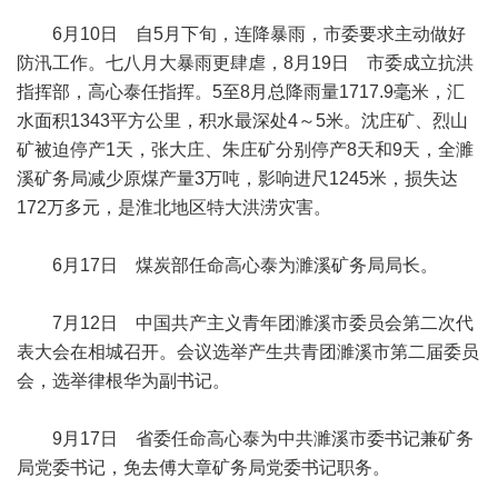
6月10日 自5月下旬，连降暴雨，市委要求主动做好
防汛工作。七八月大暴雨更肆虐，8月19日 市委成立抗洪
指挥部，高心泰任指挥。5至8月总降雨量1717.9毫米，汇
水面积1343平方公里，积水最深处4～5米。沈庄矿、烈山
矿被迫停产1天，张大庄、朱庄矿分别停产8天和9天，全濉
溪矿务局减少原煤产量3万吨，影响进尺1245米，损失达
172万多元，是淮北地区特大洪涝灾害。
6月17日 煤炭部任命高心泰为濉溪矿务局局长。
7月12日 中国共产主义青年团濉溪市委员会第二次代
表大会在相城召开。会议选举产生共青团濉溪市第二届委员
会，选举律根华为副书记。
9月17日 省委任命高心泰为中共濉溪市委书记兼矿务
局党委书记，免去傅大章矿务局党委书记职务。