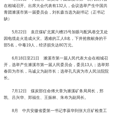
在相城召开。出席大会代表有132人，会议选举产生中国共
青团濉溪市第一届委员会，刘长森当选为副书记（正书记
缺）
5月22日 袁庄煤矿北冀六槽15号加眼与配风巷交叉处
因电缆走火造成火灾。遇难的工人8名，下井抢救献身的干
部5名，中毒19人，经济损失达80万元。
6月18日至21日 濉溪市第一届人民代表大会在相城召
开，选举产生濉溪市第一届人民委员会，委员13人；选举郑
春田为市长，马诚义为副市长；选举孔凡寅为市人民法院院
长。
7月12日 煤炭部任命傅大章为濉溪矿务局局长，邢
凯、吕兴华、郑福生、王振林、朱布为副局长。
8月 中共安徽省委第一书记李葆华到张大庄矿检查工