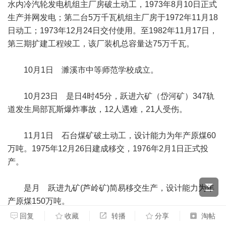
水内冷汽轮发电机组主厂房破土动工，1973年8月10日正式
生产并网发电；第二台5万千瓦机组主厂房于1972年11月18
日动工；1973年12月24日交付使用。至1982年11月17日，
第三期扩建工程竣工，该厂装机总容量达75万千瓦。
10月1日 濉溪市中等师范学校成立。
10月23日 是日4时45分，跃进六矿（岱河矿）347轨
道发生局部瓦斯爆炸事故，12人遇难，21人受伤。
11月1日 石台煤矿破土动工，设计能力为年产原煤60
万吨。1975年12月26日建成移交，1976年2月1日正式投
产。
是月 跃进九矿(芦岭矿)简易移交生产，设计能力为年
产原煤150万吨。
回复
收藏
转播
分享
淘帖