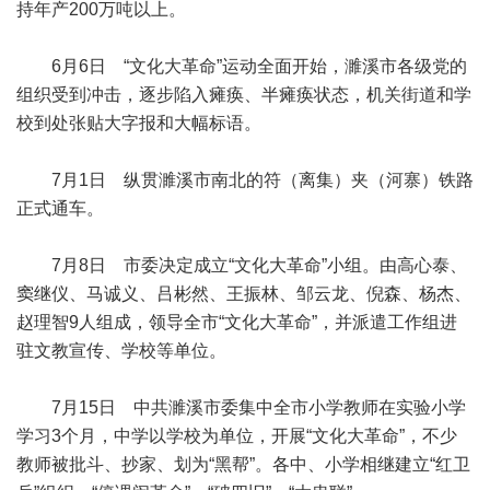
持年产200万吨以上。
6月6日 “文化大革命”运动全面开始，濉溪市各级党的
组织受到冲击，逐步陷入瘫痪、半瘫痪状态，机关街道和学
校到处张贴大字报和大幅标语。
7月1日 纵贯濉溪市南北的符（离集）夹（河寨）铁路
正式通车。
7月8日 市委决定成立“文化大革命”小组。由高心泰、
窦继仪、马诚义、吕彬然、王振林、邹云龙、倪森、杨杰、
赵理智9人组成，领导全市“文化大革命”，并派遣工作组进
驻文教宣传、学校等单位。
7月15日 中共濉溪市委集中全市小学教师在实验小学
学习3个月，中学以学校为单位，开展“文化大革命”，不少
教师被批斗、抄家、划为“黑帮”。各中、小学相继建立“红卫