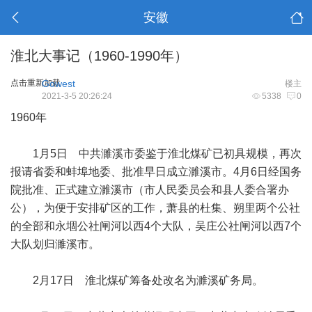
安徽
淮北大事记（1960-1990年）
点击重新加载
Gowest
楼主
2021-3-5 20:26:24
5338
0
1960年
1月5日 中共濉溪市委鉴于淮北煤矿已初具规模，再次
报请省委和蚌埠地委、批准早日成立濉溪市。4月6日经国务
院批准、正式建立濉溪市（市人民委员会和县人委合署办
公），为便于安排矿区的工作，萧县的杜集、朔里两个公社
的全部和永堌公社闸河以西4个大队，吴庄公社闸河以西7个
大队划归濉溪市。
2月17日 淮北煤矿筹备处改名为濉溪矿务局。