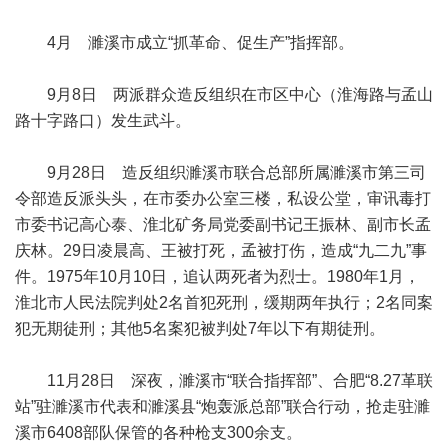
4月 濉溪市成立“抓革命、促生产”指挥部。
9月8日 两派群众造反组织在市区中心（淮海路与孟山
路十字路口）发生武斗。
9月28日 造反组织濉溪市联合总部所属濉溪市第三司
令部造反派头头，在市委办公室三楼，私设公堂，审讯毒打
市委书记高心泰、淮北矿务局党委副书记王振林、副市长孟
庆林。29日凌晨高、王被打死，孟被打伤，造成“九二九”事
件。1975年10月10日，追认两死者为烈士。1980年1月，
淮北市人民法院判处2名首犯死刑，缓期两年执行；2名同案
犯无期徒刑；其他5名案犯被判处7年以下有期徒刑。
11月28日 深夜，濉溪市“联合指挥部”、合肥“8.27革联
站”驻濉溪市代表和濉溪县“炮轰派总部”联合行动，抢走驻濉
溪市6408部队保管的各种枪支300余支。