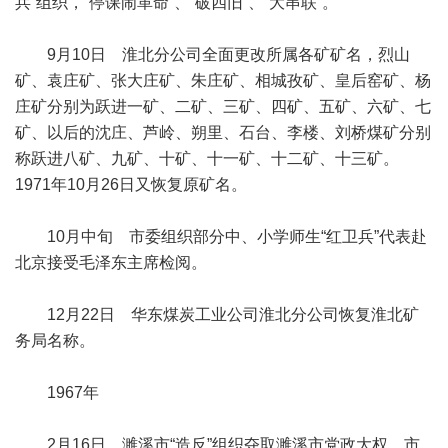
兵”组织，“停课闹革命”、“破四旧”、“大串联”。
9月10日 淮北分公司全面更改所属各矿矿名，烈山
矿、袁庄矿、张大庄矿、朱庄矿、相城孜矿、皇后窑矿、杨
庄矿分别为跃进一矿、二矿、三矿、四矿、五矿、六矿、七
矿、以后的沈庄、芦岭、朔里、石台、李楼、刘桥煤矿分别
称跃进八矿、九矿、十矿、十一矿、十二矿、十三矿。
1971年10月26日又恢复原矿名。
10月中旬 市委组织部分中、小学师生“红卫兵”代表赴
北京接受毛泽东主席检阅。
12月22日 华东煤炭工业公司淮北分公司恢复淮北矿
务局名称。
1967年
2月16日 濉溪市“造反”组织夺取濉溪市党政大权。市