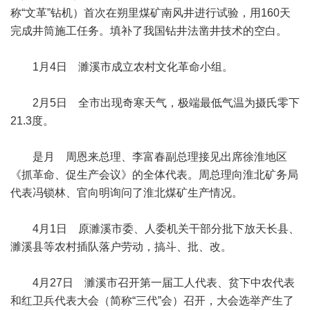
称“文革”钻机）首次在朔里煤矿南风井进行试验，用160天
完成井筒施工任务。填补了我国钻井法凿井技术的空白。
1月4日 濉溪市成立农村文化革命小组。
2月5日 全市出现奇寒天气，极端最低气温为摄氏零下
21.3度。
是月 周恩来总理、李富春副总理接见出席徐淮地区
《抓革命、促生产会议》的全体代表。周总理向淮北矿务局
代表冯锁林、官向明询问了淮北煤矿生产情况。
4月1日 原濉溪市委、人委机关干部分批下放天长县、
濉溪县等农村插队落户劳动，搞斗、批、改。
4月27日 濉溪市召开第一届工人代表、贫下中农代表
和红卫兵代表大会（简称“三代”会）召开，大会选举产生了