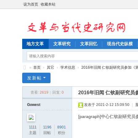
设为首页
收藏本站
地方文革
文革研究
文革回忆
现当代史纵横
»
首页
›
其它
›
学术信息
›
2016年旧闻 仁钦副研究员参加《第
文
发新帖
革
2016年旧闻 仁钦副研究
查看:
2619
|
回复:
0
与
当
Gowest
发表于 2021-2-12 15:09:50
|
代
[paragraph]中心仁钦
史
1111
1196
8901
研
主题
回帖
积分