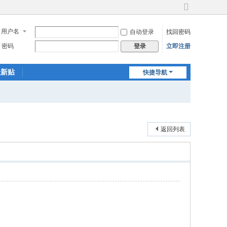
切
换
用户名
自动登录
找回密码
到
宽
密码
立即注册
登录
版
最新贴
快捷导航
返回列表