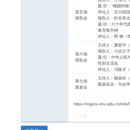
题 目：“桃园经
第五场
评论人：石川祯
报告会
报告人：杉谷幸
题 目：六十年代
春无悔为例
评论人：韩 钢（
主持人：萧延中
报告人：小浜正
第六场
题 目：中华人民
报告会
性别主流化
评论人：冯筱才
主持人：杨奎松
第七场
圆桌会议：与会
圆桌会
https://mgxzx.imu.edu.cn/info
回复