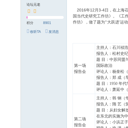
究
论坛元老
网
2016年12月3-4日，在
国当代史研究工作坊》。《工
作坊》，做了题为“‘大跃进’
积分
8901
收听TA
发消息
主持人：石川祯
报告人：松村史
题 目：中苏同盟与
第一场
国际政治
报告会
评论人：杨奎松
报告人：郑 成（
题 目：1950 
评论人：萧延中
主持人：韩 钢（
报告人：隋 艺（
题 目：从妇女解
在东北的实施为
第二场
评论人：小浜正
报告会