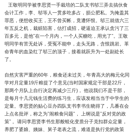
王敬明同学被李思贤一手栽培的二队支书邬三弄去搞伙食
会计工作，李、邬等人一贯多吃多占，损公肥私。为掩盖其
罪恶，便想收买王，王不曾买帐，竟遭怀恨。邬三就借六三
年五反之机，栽赃陷害，估打成招，硬逼迫王承认贪污了三
百多元，是他"在一个月内，一个人买糖吃，用光了"。王敬
明同学有苦无处诉，受冤不能申，走头无路，含恨跳岩。革
命青年的血染红了邬三的顶子，接着就跃升为一处副处长
了。
自然灾害严重的60年，粮食还未过关，年青高大的梅元化同
学对月定量19斤粮提了个意见(当时国家规定干部是22斤，
那两个月队上自行决定再减少三斤)， 他说我们不是干部，
是每月十几元钱生活费的练习生，应该发相当当于中学生的
定量。李思贤的贴心豆办四队支书李书生晓得了，几番在会
上点名批评，称之为"闹粮食问题"， 上纲说是"反对党的政
策" 。请问李思贤李书生那般蜕化变质分子克扣群众定量，
养肥了婆娘、姨妹、舅子老表之流，难道是执行党的政策