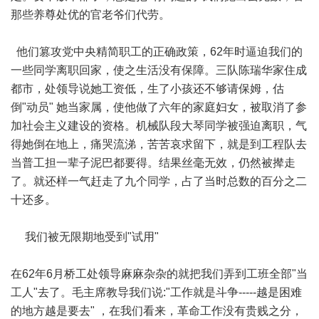
那些养尊处优的官老爷们代劳。
他们篡攻党中央精简职工的正确政策，62年时逼迫我们的
一些同学离职回家，使之生活没有保障。三队陈瑞华家住成
都市，处领导说她工资低，生了小孩还不够请保姆，估
倒"动员" 她当家属，使他做了六年的家庭妇女，被取消了参
加社会主义建设的资格。机械队段大琴同学被强迫离职，气
得她倒在地上，痛哭流涕，苦苦哀求留下，就是到工程队去
当普工担一辈子泥巴都要得。结果丝毫无效，仍然被撵走
了。就还样一气赶走了九个同学，占了当时总数的百分之二
十还多。
我们被无限期地受到"试用"
在62年6月桥工处领导麻麻杂杂的就把我们弄到工班全部"当
工人"去了。毛主席教导我们说:"工作就是斗争-----越是困难
的地方越是要去" ，在我们看来，革命工作没有贵贱之分，