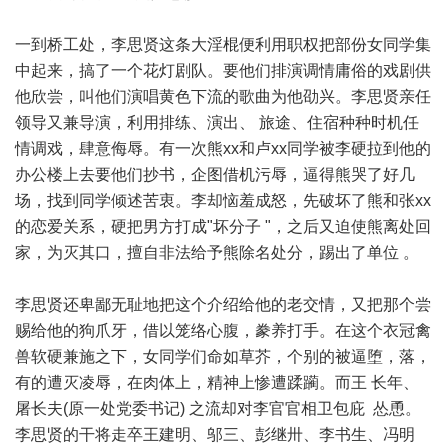
一到桥工处，李思贤这条大淫棍便利用职权把部份女同学集
中起来，搞了一个花灯剧队。要他们排演调情庸俗的戏剧供
他欣尝，叫他们演唱黄色下流的歌曲为他劭兴。李思贤亲任
领导又兼导演，利用排练、演出、 旅途、住宿种种时机任
情调戏，肆意侮辱。有一次熊xx和卢xx同学被李硬拉到他的
办公楼上去要他们抄书，企图借机污辱，逼得熊哭了好几
场，找到同学倾述苦衷。李却恼羞成怒，先破坏了熊和张xx
的恋爱关系，硬把男方打成"坏分子 "，之后又迫使熊离处回
家，为灭其口，擅自非法给予熊除名处分，踢出了单位 。
李思贤还卑鄙无耻地把这个介绍给他的老交情，又把那个尝
赐给他的狗爪牙，借以笼络心腹，豢养打手。在这个衣冠禽
兽软硬兼施之下，女同学们命如草芥，个别的被逼堕，落，
有的遭灭凌辱，在肉体上，精神上惨遭蹂躏。而王 长年、
屠长夫(原一处党委书记) 之流却对李官官相卫包庇 怂恿。
李思贤的干将走卒王建明、邬三、彭继卅、李书生、冯明