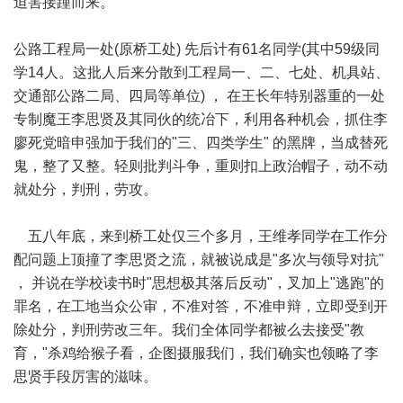
迫害接踵而来。
公路工程局一处(原桥工处) 先后计有61名同学(其中59级同
学14人。这批人后来分散到工程局一、二、七处、机具站、
交通部公路二局、四局等单位) ， 在王长年特别器重的一处
专制魔王李思贤及其同伙的统冶下，利用各种机会，抓住李
廖死党暗申强加于我们的"三、四类学生" 的黑牌，当成替死
鬼，整了又整。轻则批判斗争，重则扣上政治帽子，动不动
就处分，判刑，劳攻。
五八年底，来到桥工处仅三个多月，王维孝同学在工作分
配问题上顶撞了李思贤之流，就被说成是"多次与领导对抗"
， 并说在学校读书时"思想极其落后反动"，叉加上"逃跑"的
罪名，在工地当众公审，不准对答，不准申辩，立即受到开
除处分，判刑劳改三年。我们全体同学都被么去接受"教
育，"杀鸡给猴子看，企图摄服我们，我们确实也领略了李
思贤手段厉害的滋味。