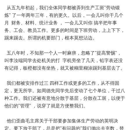
从五九年初起，我们全体同学都被弄到生产工斑"劳动锻
炼" 了一年两年三年，有的更久。以后，一会儿叫你干几个
月 财务、材料、统计业务 ， 一会儿又叫你 搞半把年事
务、工会、教员工作。更多的时间是下班劳动，上上下下，
踢来踢去。所谓的机要部门，根本莫想沾边。
五八年时，不知那一个人一时麻痹，忽略了"提高警惕"，
叫李汝端同学去处机关的打 字机旁坐了几天，铅字表还没
有记得，板橙都没有坐热，就又被糊里糊涂踢到基层去了。
我们都被安排作过三 四样工作或更多的工作，从不得固
定，更无所学。如周德先同学先后变动了七个单位，干过八
种工作。我们还被有意地分散于基层，分散在工斑，以便于
他们的"管理" ，说穿了就是方便整我们。
他们歪曲毛主席关于干部要参加集体生产劳动的英明决
定。要下放干部了，总是把"有问题的"我们抛出去充数，替