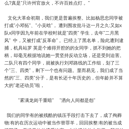
么?真是"只许州官放火，不许百姓点灯 。"
文化大革命初期，我们更是普遍挨整。比如杨思忠同学被
打成"小邓拓"、"小吴晗"， 遭到围攻批斗达一月之久:又如x
队x同学因九年前在学校时就是"四类" 学生，去年"二月黑
风" 中，又被打成"反革命" 。已经上了黑名单，险此遭到逮
捕，机具站罗 英是个难得开腔的的女同学，抓不到她的把
柄，却毫无根据地说她一贯坚持反动立场，还是受到迫害。
二队只有四个同学，就被执行刘邓路线的工作组，划了三
个"三、四类"，剩下一个也有问题。显而易见，我们成了当
然的"三、四类"分子，是有长还十年历史的，但年龄并不算
大的"老还动员"啦，
"雾满龙岗千重暗" "洒向人间都是怨"
我们的同学有的被残酷的镇压手段打击下去了，成了殉葬
物:有的在历次运动中被当作替罪羊，回回挨整:有的被当成