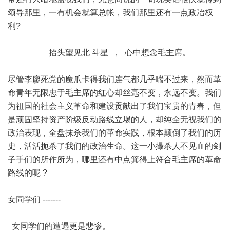
颂导那里，一有机会就算总帐，我们那里还有一点政冶权
利?
抬头望见北 斗星 ， 心中想念毛主席。
尽管李廖死党的魔爪卡得我们连气都几乎喘不过来，然而革
命青年无限忠于毛主席的红心却丝毫不变，永远不变。我们
为祖国的社会主义革命和建设贡献出了我们宝贵的青春，但
是顽固坚持资产阶级反动路线立埸的人，却纯全无视我们的
政治表现，全盘抹杀我们的革命实践，根本颠倒了我们的历
史，活活扼杀了我们的政治生命。这一小撮杀人不见血的刽
子手们的所作所为，哪里还有中点箕得上符合毛主席的革命
路线的呢 ?
女同学们 -------
女同学们的遭遇更是悲惨。