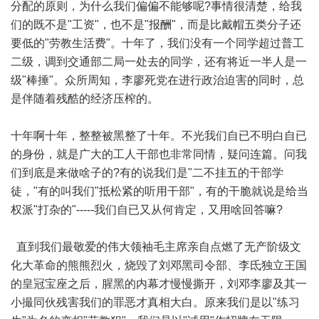
分配的原则，为什么我们偏偏不能够呢?事情很清楚，给我
们的既不是"工资"，也不是"报酬"，而是比戴帽五类分子还
要低的"劳教生活费"。十年了，我们没有一个同学超过普工
二级，调到交通部二局一处去的同学，还有将近一半人是一
级"棒捶"。众所周知，李廖死党在进行政治迫害的同时，总
是伴随着残酷的经济压榨的。
十年啊十年，整整被黑整了十年。不光我们自已不明白自已
的身份，就是广大的工人干部也非常同情，疑问连篇。问我
们到底是来做啥子的?有的说我们是"二不挂五的干部学
徒，"有的叫我们"抵松紧的听用干部"，有的干脆就说是给当
权派"打杂的"-----我们自已又从何肯定，又用啥回答嘛?
直到我们最敬爱的伟大领袖毛主席亲自点燃了无产阶级文
化大革命的熊熊烈火，烧毁了刘邓黑司令部、李氐独立王国
的皇冠宝座之后，腥黑的内幕才慢慢撕开，刘邓李廖及其一
小撮同伙残害我们的罪恶才真相大白。原来我们是以"练习