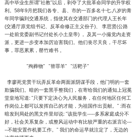
高中毕业生所谓"社教"以后，剥夺了大批革命同学的升学权
利。58年9月把我们各专、县、市的一百多名十七.八岁的青
年同学骗到交通系统，指使其在交通部门的代理人王长年
(交通厅原党组书记、反革命修正主义份子)、 李思贤(公路
一处前党委副书记付处长小土皇帝) ， 及其一小撮党内走资
派，更进一步变本加厉迫害我们。他们丧尽天良，干尽坏
事，罪恶累累，罄竹难书 。
"殉葬物" "替罪羊" "活靶子"
李廖死党贯干玩弄反革命两面派阴谋手段，他门明的一套
欺骗我们。暗的一套黑手整我们，在寄给我们的通知上冠冕
堂皇地写道: "只要下定决心为人民服务，在任何地区任何工
作岗位上都可以发挥自己的才能，为祖国作出贡献。" :而在
暗发到局处的黑文件里却说: "该批学生-----多系家庭成分不
好，社会关系复杂，或整风运动中有比较严重的右派言论---
--不能安置作机要工作。" 我们的命运早就注定了，无边的