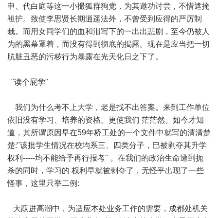
申、代白庭等这一小撮狐群狗党，为其邀功讨尝，不惜遮掩
袒护。致使李思贤长期逍遥法外，不曾受到应得的严厉制
栽。而用女同学们的血和泪写下的一出出悲剧，至今仍被人
为的黑幕罩着，而没有得到彻底的揭露。现在是应当把一切
肮脏丑恶的污秽行为暴露在光天化日之下了。
"读个屁学"
我们为什么考不上大学，老是找不出答案。来到工作单位
依旧没有学习、培养的资格。更使我们 茫茫然。如今才知
道，其所谓原因早在59年桥工处的一个文件中就写的清清楚
楚:"该批学生情况在校均系三、四类分子，巳被剥夺其升学
权利-----均不能给予再行报考" 。在我们的政治生命遭到扼
杀的同时，学习的 权利早就被剥夺了，无怪乎出现了一些
怪事，这里只举二例:
大跃进高潮中，为适应本处业务工作的需要，成都处机关