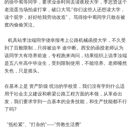
的徐中蜀等同学，要求业余时间去读夜校大学，李思贤这个
老混蛋当场拍桌打掌，破口大骂:"你们这些人还想读大学，
读个屁学，好好给我劳动改造" 。骂得徐中蜀同学只敢在被
窝内偷偷哭泣。
机具站李汝端同学侥幸报考上公路机械函授大学，不久受
到了百般限制，只得被迫半 途中断。西安的函授老师认为
该同学大有培养前途，专程跑来询问，结果组织上说李汝端
是五八年高中毕业生，受到限制使用，不能培养。老师哑然
失色，只是摇头。
在基本上是 资产阶级 统治的学校里，我们没有学到什么适
用于社会主义建设和桥梁公路工程方面的本领，从革命出
发，我们要求学到一点基本的业务技能，和生产技能都不行
了吗?
"抵松紧"、"打杂的"-----"劳教生活费"