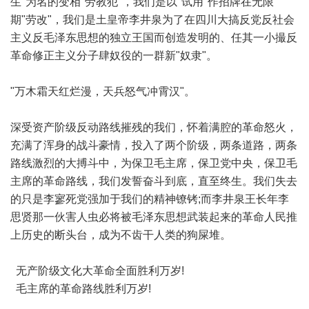
生"为名的变相"劳教犯"，我们是以"试用"作招牌在无限
期"劳改"，我们是土皇帝李井泉为了在四川大搞反党反社会
主义反毛泽东思想的独立王国而创造发明的、任其一小撮反
革命修正主义分子肆奴役的一群新"奴隶"。
"万木霜天红烂漫，天兵怒气冲霄汉"。
深受资产阶级反动路线摧残的我们，怀着满腔的革命怒火，
充满了浑身的战斗豪情，投入了两个阶级，两条道路，两条
路线激烈的大搏斗中，为保卫毛主席，保卫党中央，保卫毛
主席的革命路线，我们发誓奋斗到底，直至终生。我们失去
的只是李寥死党强加于我们的精神镣铐;而李井泉王长年李
思贤那一伙害人虫必将被毛泽东思想武装起来的革命人民推
上历史的断头台，成为不齿干人类的狗屎堆。
无产阶级文化大革命全面胜利万岁!
毛主席的革命路线胜利万岁!