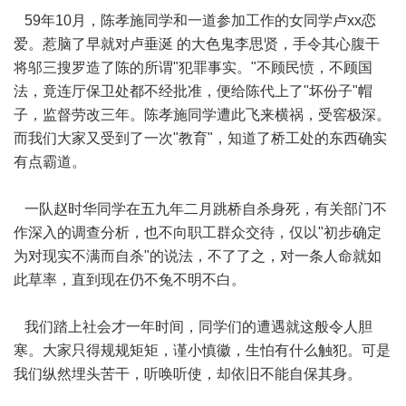
59年10月，陈孝施同学和一道参加工作的女同学卢xx恋
爱。惹脑了早就对卢垂涎 的大色鬼李思贤，手令其心腹干
将邬三搜罗造了陈的所谓"犯罪事实。"不顾民愤，不顾国
法，竟连厅保卫处都不经批准，便给陈代上了"坏份子"帽
子，监督劳改三年。陈孝施同学遭此飞来横祸，受窖极深。
而我们大家又受到了一次"教育"，知道了桥工处的东西确实
有点霸道。
一队赵时华同学在五九年二月跳桥自杀身死，有关部门不
作深入的调查分析，也不向职工群众交待，仅以"初步确定
为对现实不满而自杀"的说法，不了了之，对一条人命就如
此草率，直到现在仍不兔不明不白。
我们踏上社会才一年时间，同学们的遭遇就这般令人胆
寒。大家只得规规矩矩，谨小慎徽，生怕有什么触犯。可是
我们纵然埋头苦干，听唤听使，却依旧不能自保其身。