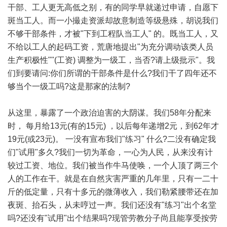
干部、工人更无高低之别，有的同学早就递过申请，自愿下
斑当工人。而一小撮走资派却故意制造等级悬殊，胡说我们
不够干部条件，才被"下到工程队当工人" 的。既当工人，又
不给以工人的起码工资，荒唐地提出"为充分调动该类人员
生产积极性""(工资) 调整为一级工，当否?请上级批示"。我
们到要请问:你们所谓的干部条件是什么?我们干了四年还不
够当个一级工吗?这是那家的法制?
从这里，暴露了一个政治迫害的大阴谋。我们58年分配来
时， 每月给13元(有的15元) ，以后每年递增2元，到62年才
19元(或23元)。 一没有宣布我们"练习" 什么?二没有确定我
们"试用"多久?我们一切为革命，一心为人民，从来没有计
较过工资、地位。我们被当作牛马使唤，一个人顶了两三个
人的工作在干。就是在自然灾害严重的几年里，只有一二十
斤的低定量，只有十多元的微薄收入，我们勒紧腰带还在加
夜斑、抬石头，从未哼过一声。我们还没有"练习"出个名堂
吗?还没有"试用"出个结果吗?现管劳教分子尚且能享受按劳