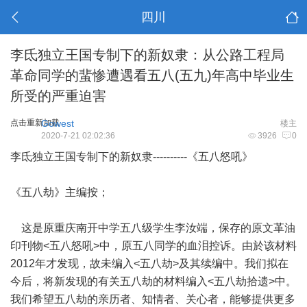
四川
李氐独立王国专制下的新奴隶：从公路工程局
革命同学的蜚惨遭遇看五八(五九)年高中毕业生
所受的严重迫害
点击重新加载
Gowest
楼主
2020-7-21 02:02:36
3926
0
李氐独立王国专制下的新奴隶----------《五八怒吼》
《五八劫》主编按；
这是原重庆南开中学五八级学生李汝端，保存的原文革油
印刊物<五八怒吼>中，原五八同学的血泪控诉。由於该材料
2012年才发现，故未编入<五八劫>及其续编中。我们拟在
今后，将新发现的有关五八劫的材料编入<五八劫拾遗>中。
我们希望五八劫的亲历者、知情者、关心者，能够提供更多