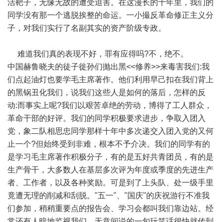
活靶子，无缘无故的遭受迫害。在这漫长的十年里，我们的
同学没有那一个逃脱挨整的命运。一小撮反革命修正主义分
子，对我们实行了名副其实的资产阶级专政。
难道我们真的表现不好，罪有应得吗?不，绝不。
中国赫鲁晓夫的徒子徙孙们抛出黑<<修养>>来毒害我们:我
们点起油灯也要学毛主席著作。他们利用早己扣在我们背上
的黑锅丑化我们，说我们这些人是如何的落后，怎样的反
动:而事实上呢?我们以艰苦卓绝的劳动，博得了工人群众，
革命干部的好评。我们的同学积极要求进步，争取入团入
党，象二队相思忠同学那样十年中多次递交入团入党的又何
止一个?但始终受到非难，根本不予介决。我们的同学有的
是学习毛主席著作积极分子，有的是五好共青团员，有的是
生产骨干，大多数人在基层多次评为年度或季度的先进生产
者、工作者，以及各种奖励。可是到了上头队、处一级手里
竟遭无理的削减和刮脱。"五一"、"国庆"的庆祝游行不准我
们参加，稍稍重要点的报告会、学习会都叫我们靠边站。经
常还有人暗地监视我们，无意间说的一旬玩笑话很快就传到