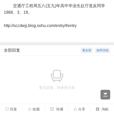
交通厅工程局五八(五九)年高中毕业生赴厅造反同学
1968、3、19。
http://sccdwjj.blog.sohu.com/entry/#entry
全部回复
看全部
倒序浏览
暂无回复，快来抢沙发
回复
收藏
转播
分享
淘帖