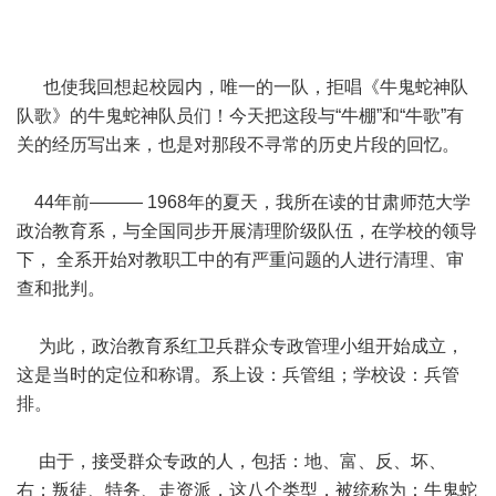
也使我回想起校园内，唯一的一队，拒唱《牛鬼蛇神队
队歌》的牛鬼蛇神队员们！今天把这段与“牛棚”和“牛歌”有
关的经历写出来，也是对那段不寻常的历史片段的回忆。
44年前——— 1968年的夏天，我所在读的甘肃师范大学
政治教育系，与全国同步开展清理阶级队伍，在学校的领导
下， 全系开始对教职工中的有严重问题的人进行清理、审
查和批判。
为此，政治教育系红卫兵群众专政管理小组开始成立，
这是当时的定位和称谓。系上设：兵管组；学校设：兵管
排。
由于，接受群众专政的人，包括：地、富、反、坏、
右；叛徒、特务、走资派，这八个类型，被统称为：牛鬼蛇