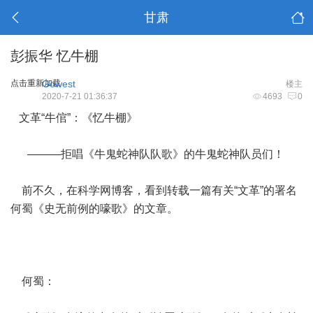
甘肃
彭振华 忆牛棚
点击重新加载
Gowest
楼主
2020-7-21 01:36:37
4693
0
文革“牛倌”：《忆牛棚》
———拒唱《牛鬼蛇神队队歌》的牛鬼蛇神队员们！
前不久，在科学网博客，看到转载一篇有关“文革”的署名
何蜀《史无前例的嚎歌》的文章。
何蜀：