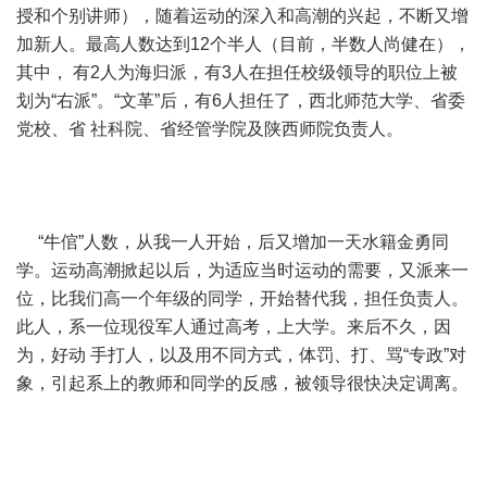
授和个别讲师），随着运动的深入和高潮的兴起，不断又增
加新人。最高人数达到12个半人（目前，半数人尚健在），
其中， 有2人为海归派，有3人在担任校级领导的职位上被
划为“右派”。“文革”后，有6人担任了，西北师范大学、省委
党校、省 社科院、省经管学院及陕西师院负责人。
“牛倌”人数，从我一人开始，后又增加一天水籍金勇同
学。运动高潮掀起以后，为适应当时运动的需要，又派来一
位，比我们高一个年级的同学，开始替代我，担任负责人。
此人，系一位现役军人通过高考，上大学。来后不久，因
为，好动 手打人，以及用不同方式，体罚、打、骂“专政”对
象，引起系上的教师和同学的反感，被领导很快决定调离。