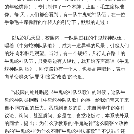
的年轻讲师），专门制作了一个木牌，上贴：毛主席标准
像。每 天，人们都会看到，有一队牛鬼蛇神队伍，在一位
手举毛主席像牌的年轻人的引导下，默默的走过！
以后的几天里，校园内，一队队过往的牛鬼蛇神队伍，
唱着《牛鬼蛇神队队歌》，成为一道异样的风景，引起人们
的好 奇和驻足观望。当时，有一个规矩，凡行走在路上的
牛鬼蛇神队伍，只要身边有人经过，就开始齐声高唱《牛鬼
蛇神队队 歌》，即使路边有一个人，也要高声唱起，表示
向革命群众“认罪”和接受“改造”的态度。
当校园内处处唱起《牛鬼蛇神队队歌》的时候，这队牛
鬼蛇神队员拒唱《牛鬼蛇神队队歌》的事，给我们带来了来
自不 同方面的压力。我感到更多的是，来自同学中的各种
议论、询问，甚至质问。多是在，食堂吃饭时，本系或外系
的同学，提 出：为什么政教系的“牛鬼蛇神”这么啸张？政教
系的“牛鬼蛇神”为什么不唱“牛鬼蛇神认罪歌”？不认罪？还