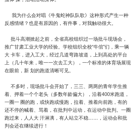
我为什么会对唱《牛鬼蛇神队队歌》这种形式产生一种
反感情绪？也是有原因的，有件事，对我触动很大。
批斗高潮掀起之前，全省高校组织过一场批斗现场会，
推广甘肃工业大学的经验。学校组织全校“牛倌”们，乘一辆
大 卡车，进入工大，经过几道弯路坡道，上到高处的平台
上（几十年来，唯一一次去工大），一个标准的体育场展现
在眼前，新 划的跑道清晰可见。
不多时，现场批斗会开始了，三三、两两的青年学生推
着、押着一个个老头（多数年龄偏大），沿着400米跑道，
一圈一 圈的跑，或快跑或慢跑，拉着、推着向前跑，有的
还不停的喊着、骂着，在批判中运动，在运动中批判。一圈
跑过来，人人大 汗淋漓，有人站立不稳……，运动会和批
判会还在继续进行！