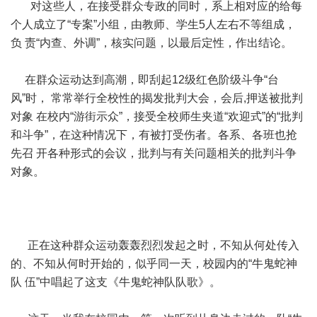
对这些人，在接受群众专政的同时，系上相对应的给每
个人成立了“专案”小组，由教师、学生5人左右不等组成，
负 责“内查、外调”，核实问题，以最后定性，作出结论。
在群众运动达到高潮，即刮起12级红色阶级斗争“台
风”时， 常常举行全校性的揭发批判大会，会后,押送被批判
对象 在校内“游街示众”，接受全校师生夹道“欢迎式”的“批判
和斗争”，在这种情况下，有被打受伤者。各系、各班也抢
先召 开各种形式的会议，批判与有关问题相关的批判斗争
对象。
正在这种群众运动轰轰烈烈发起之时，不知从何处传入
的、不知从何时开始的，似乎同一天，校园内的“牛鬼蛇神
队 伍”中唱起了这支《牛鬼蛇神队队歌》。