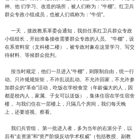
神。他 们学习、改造的场所，被人们称为：“牛棚”。红卫兵
群众专政小组成员，也被人们戏称为：“牛倌”。
一天 ，接政教系革委会通知，我担任系红卫兵群众专政
小组组长，开始准备接收需要群众专政的人员。 “牛棚”，设
在系资料室（文科楼二楼），被专政对象在这里学习、写交
待材料、等候群众批判。
按当时规定，他们一旦进入“牛棚”，则限制自由，统一行
动。只许规规矩矩，不许乱说乱动。不允许回家，不允许参
加群众的“革命”活动，吃饭在学校食堂（年龄偏大的人，因
都是校内人，家属、子女可以送饭），集体住宿在学生宿舍
楼， 与我们住在一层楼上，只隔几个房间，我们每天晚
上，还要巡视、察看。
我们兵管组， 第一批进入者，多为当年的右派分子，以
后有“走资派”和“资产阶级反动学术权威”（包括教授、副教