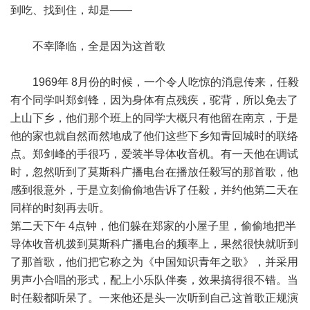
到吃、找到住，却是——
不幸降临，全是因为这首歌
1969年 8月份的时候，一个令人吃惊的消息传来，任毅
有个同学叫郑剑锋，因为身体有点残疾，驼背，所以免去了
上山下乡，他们那个班上的同学大概只有他留在南京，于是
他的家也就自然而然地成了他们这些下乡知青回城时的联络
点。郑剑峰的手很巧，爱装半导体收音机。有一天他在调试
时，忽然听到了莫斯科广播电台在播放任毅写的那首歌，他
感到很意外，于是立刻偷偷地告诉了任毅，并约他第二天在
同样的时刻再去听。
第二天下午 4点钟，他们躲在郑家的小屋子里，偷偷地把半
导体收音机拨到莫斯科广播电台的频率上，果然很快就听到
了那首歌，他们把它称之为《中国知识青年之歌》，并采用
男声小合唱的形式，配上小乐队伴奏，效果搞得很不错。当
时任毅都听呆了。一来他还是头一次听到自己这首歌正规演