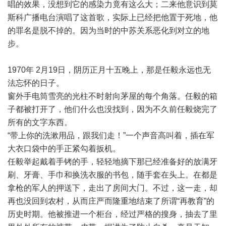
唱的效果，没想到它的感染力竟有这么大；二来他意识到莫
斯科广播电台演唱了这首歌，实际上已经把他置于死地，他
的罪名是脱不掉的。因为当时的中苏关系恶化到对立的地
步。
1970年 2月19日，阴历正月十五晚上，那是任毅永远也无
法忘怀的日子。
窗外手电筒雪亮的光柱不时射向茅屋的每个角落。任毅的箱
子都被打开了，他们什么也没找到，因为不久前任毅烧完了
所有的文字东西。
“带上你的洗漱用品，跟我们走！”一个声音高叫着，插在军
大衣口袋中的手正紧勾着扳机。
任毅举起戴着手铐的手，轻轻地摘下那已经准备好的放满牙
刷、牙膏、手巾和换洗衣服的书包，随手套在头上。在都是
拿枪的军人的押送下，走出了房间大门。不过，这一走，却
再也没回到农村，从而庄严而隆重地结束了所谓“再教育”的
历史时期。他被推进一个柜台，经过严格的搜身，抽去了里