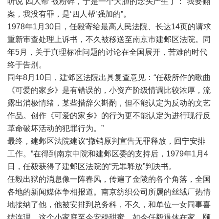
听说“四人帮”被粉碎，于是一个大胆的念头产生了：“我要翻
案，我没有罪，是‘四人帮’强加的”。
1978年1月30日，任毅寄给最高人民法院、长达14页的请求
重新审查处理上诉书，不久被移送至南京市建邺区法院。同
年5月，关于真理标准问题的讨论在全国展开，苦难的时代
终于告别。
同年8月10日，建邺区法院出具复查意见：“任毅所作的歌曲
《可爱的家乡》是有错误的，小资产阶级情调比较浓厚，流
露出消极情绪，某些措辞欠斟酌，但不能认定为反动的文艺
作品。创作《可爱的家乡》的行为更不能认定为进行现行反
革命破坏活动的犯罪行为。”
最终，建邺区法院建议“撤销原判宣告无罪释放，回宁安排
工作。”在得到南京中院和建邺区委的支持后，1979年1月4
日，任毅获得了建邺区法院的“无罪释放”判决书。
任毅出狱的消息像一阵春风，传遍了金陵的各个角落，全国
各地的新闻媒体争相报道。南京纺织公司所属的丝绒厂热情
地接纳了他，他被安排到总务科，不久，和单位一女同事喜
结连理，这个小家庭至今安稳甜蜜，如今任毅退休在家，颐