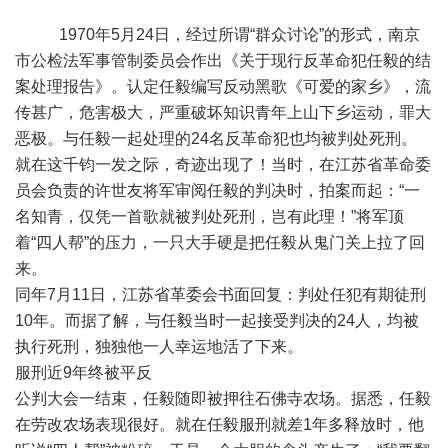
1970年5月24日，经过所谓“群众讨论”的形式，南京
市公检法军事管制委员会作出《关于现行反革命犯任毅的结
案处理报告》。认定任毅编写反动黑歌《可爱的家乡》，流
传甚广，危害极大，严重破坏知识青年上山下乡运动，罪大
恶极。与任毅一起处理的24名反革命犯也均被判处死刑。
就在这千钧一发之际，奇迹出现了！当时，在江苏省革命委
员会负责的许世友将军审阅任毅的判决时，拍案而起：“一
名知青，仅凭一首歌就被判处死刑，岂有此理！”将军顶
着“四人帮”的压力，一只大手硬是把任毅从鬼门关上拉了回
来。
同年7月11日，江苏省革委会书面回复：判处任犯有期徒刑
10年。而据了解，与任毅当时一起接受判决的24人，均被
执行死刑，独独他一人幸运地活了下来。
服刑近9年终被平反
公判大会一结束，任毅随即被押往石佛寺农场。据悉，任毅
在劳改农场表现很好。就在任毅服刑就差1年多释放时，他