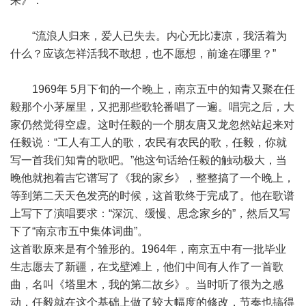
来》：
“流浪人归来，爱人已失去。内心无比凄凉，我活着为
什么？应该怎祥活我不敢想，也不愿想，前途在哪里？”
1969年 5月下旬的一个晚上，南京五中的知青又聚在任
毅那个小茅屋里，又把那些歌轮番唱了一遍。唱完之后，大
家仍然觉得空虚。这时任毅的一个朋友唐又龙忽然站起来对
任毅说：“工人有工人的歌，农民有农民的歌，任毅，你就
写一首我们知青的歌吧。”他这句话给任毅的触动极大，当
晚他就抱着吉它谱写了《我的家乡》，整整搞了一个晚上，
等到第二天天色发亮的时候，这首歌终于完成了。他在歌谱
上写下了演唱要求：“深沉、缓慢、思念家乡的”，然后又写
下了“南京市五中集体词曲”。
这首歌原来是有个雏形的。1964年，南京五中有一批毕业
生志愿去了新疆，在戈壁滩上，他们中间有人作了一首歌
曲，名叫《塔里木，我的第二故乡》。当时听了很为之感
动，任毅就在这个基础上做了较大幅度的修改，节奏也搞得