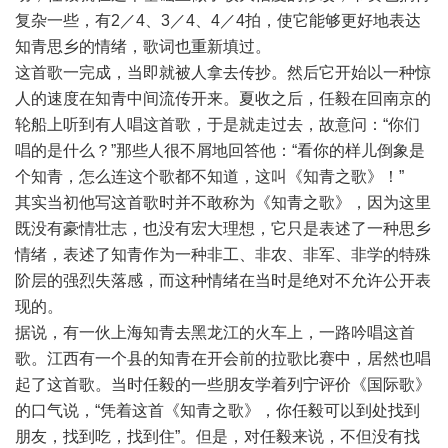
复杂一些，有2／4、3／4、4／4拍，使它能够更好地表达
知青思乡的情绪，歌词也重新填过。
这首歌一完成，当即就被人拿去传抄。然后它开始以一种惊
人的速度在知青中间流传开来。夏收之后，任毅在回南京的
轮船上听到有人唱这首歌，于是就走过去，故意问：“你们
唱的是什么？”那些人很不屑地回答他：“看你的样儿倒象是
个知青，怎么连这个歌都不知道，这叫《知青之歌》！”
其实当初他写这首歌时并不敢称为《知青之歌》，因为这里
既没有豪情壮志，也没有宏大理想，它只是表述了一种思乡
情绪，表述了知青作为一种非工、非农、非军、非学的特殊
阶层的强烈失落感，而这种情绪在当时是绝对不允许公开表
现的。
据说，有一伙上海知青去黑龙江的火车上，一路吟唱这首
歌。江西有一个县的知青在开会前的拉歌比赛中，居然也唱
起了这首歌。当时任毅的一些朋友学着列宁评价《国际歌》
的口气说，“凭着这首《知青之歌》，你任毅可以到处找到
朋友，找到吃，找到住”。但是，对任毅来说，不但没有找