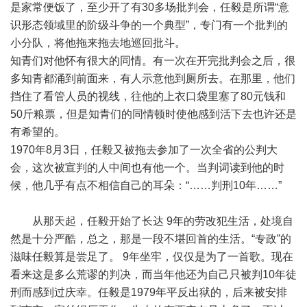
是家常便饭了，至少开了有30多场批判会，任毅是所谓“意
识形态领域里的阶级斗争的一个典型”，专门有一个批判的
小分队，将他拖来拖去地巡回批斗。
知青们对他怀有很大的同情。有一次在开完批判会之后，很
多知青都涌到前面来，有人示意他到厕所去。在那里，他们
挡住了看管人员的视线，往他的上衣口袋里塞了80元钱和
50斤粮票，但是知青们的同情顿时使他感到活下去也许还是
有希望的。
1970年8月3日，任毅又被拖去参加了一次全省的公判大
会，这次被宣判的人中间也有他一个。当判词读到他的时
候，他几乎有点不相信自己的耳朵：“……判刑10年……”
从那天起，任毅开始了长达 9年的劳改犯生活，处境自
然是十分严酷，总之，那是一段不堪回首的生活。“专政”的
滋味任毅算是尝足了。 9年坐牢，仅仅是为了一首歌。现在
看来这是多么荒谬的判决，而当年他还为自己只被判10年徒
刑而感到过庆幸。任毅是1979年平反出狱的，后来被安排