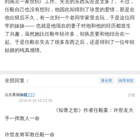
到南京一家丝织厂工作。失去的东西实在是太多了。不过，
任毅自己也没有想到，他因此却得到了珍贵的爱情，那是在
他出狱后不久，有一次到一个老同学家里去玩，于是这位同
学的妹妹—— 也就是他现在的妻子对他和他的经历都发生
了兴趣，虽然她比任毅年轻许多，却执意要和他结合在一
起。于是任毅在失去了很多东西之后，还是得到了一位年轻
姑娘的纯真感情。
全部回复
看全部
倒序浏览
1
点击重新加载
lrm2222
沙发
2010-4-16 16:23:36
《知青之歌》作者任毅案：许世友大
手一挥救人一命
许世友将军救任毅一命