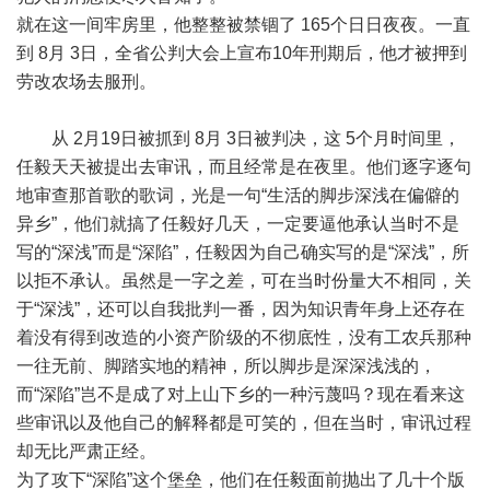
就在这一间牢房里，他整整被禁锢了 165个日日夜夜。一直
到 8月 3日，全省公判大会上宣布10年刑期后，他才被押到
劳改农场去服刑。
从 2月19日被抓到 8月 3日被判决，这 5个月时间里，
任毅天天被提出去审讯，而且经常是在夜里。他们逐字逐句
地审查那首歌的歌词，光是一句“生活的脚步深浅在偏僻的
异乡”，他们就搞了任毅好几天，一定要逼他承认当时不是
写的“深浅”而是“深陷”，任毅因为自己确实写的是“深浅”，所
以拒不承认。虽然是一字之差，可在当时份量大不相同，关
于“深浅”，还可以自我批判一番，因为知识青年身上还存在
着没有得到改造的小资产阶级的不彻底性，没有工农兵那种
一往无前、脚踏实地的精神，所以脚步是深深浅浅的，
而“深陷”岂不是成了对上山下乡的一种污蔑吗？现在看来这
些审讯以及他自己的解释都是可笑的，但在当时，审讯过程
却无比严肃正经。
为了攻下“深陷”这个堡垒，他们在任毅面前抛出了几十个版