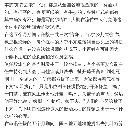
本的“知青之歌”，估计都是从全国各地搜查来的，有油印
的、有打字的、有复写纸的、有手抄的，各种样式的都有，
其中确实有不少都是写的“深陷”，大概在流传中人们觉得这
个词更能说明知青的状况吧。
在这五个月期间，任毅一共三次“陪绑”。当时“公判大会”气
氛是很恐怖的，每个在押的人都不知道落到自己头上的将是
什么命运，在没有法律保障的状况下，小百姓有可能因为一
个微不足道的疏忽而招致杀身之祸。
使任毅难忘的是当时发生了一段小插曲，有个省革委会副主
任主持公判大会，当他宣读判决书，扯开嗓子高叫“判处死
刑”时，全场人的心仿佛都被提了上来，大家都屏着气在等
下文“立即执行”，只见那位副主任慢慢地打开茶杯盖，抿了
一口茶，麦克风里传出他开盖、喝水、关盖子的声响，然后
他平静地说：“缓期二年执行。拉下去。” 人们的心又给放了
下来。真不明白他这种惊人的揪动人心的停顿是出于一种什
么样的心理。
在审讯任毅的五个月期间，隔三差五地将他提出去批斗就算