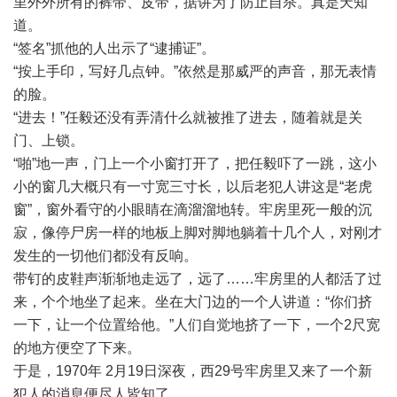
里外外所有的裤带、皮带，据讲为了防止自杀。真是天知
道。
“签名”抓他的人出示了“逮捕证”。
“按上手印，写好几点钟。”依然是那威严的声音，那无表情
的脸。
“进去！”任毅还没有弄清什么就被推了进去，随着就是关
门、上锁。
“啪”地一声，门上一个小窗打开了，把任毅吓了一跳，这小
小的窗几大概只有一寸宽三寸长，以后老犯人讲这是“老虎
窗”，窗外看守的小眼睛在滴溜溜地转。牢房里死一般的沉
寂，像停尸房一样的地板上脚对脚地躺着十几个人，对刚才
发生的一切他们都没有反响。
带钉的皮鞋声渐渐地走远了，远了……牢房里的人都活了过
来，个个地坐了起来。坐在大门边的一个人讲道：“你们挤
一下，让一个位置给他。”人们自觉地挤了一下，一个2尺宽
的地方便空了下来。
于是，1970年 2月19日深夜，西29号牢房里又来了一个新
犯人的消息便尽人皆知了。