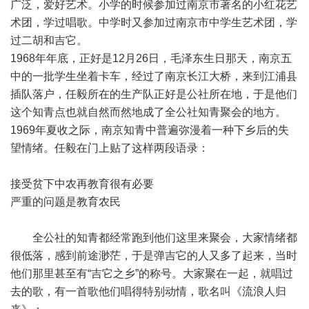
广泛，爱好艺术。小学的时候参加过南京市著名的小红花艺
术团，学过唱歌。中学时又参加过南京市中学生艺术团，学
过二胡和吉它。
1968年年底，正好是12月26日，毛泽东生日那天，南京五
中的一批学生坐着卡车，经过了南京长江大桥，来到江浦县
插队落户，任毅所在的生产队正好是公社所在地，于是他们
这个知青点也就自然而然地成了全公社知青聚会的地方。
1969年夏收之际，南京知青中普遍弥漫着一种下乡后的失
望情绪。任毅在门上贴了这样两段语录：
接受贫下中农再教育很有必要
严重的问题是教育农民
全公社的知青都经常跑到他们这里来聚会，大家情绪都
很低落，感到前途渺茫，于是弹吉它的人又多了起来，当时
他们那里甚至有“吉它之乡”的称号。大家聚在一起，就唱过
去的歌，有一首歌他们唱得特别动情，歌名叫《流浪人归