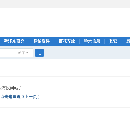
毛泽东研究
原始资料
百花齐放
学术信息
其它
帖子
搜
索
没有找到帖子
[ 点击这里返回上一页 ]