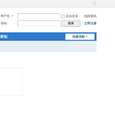
切
换
用户名
自动登录
找回密码
到
宽
密码
立即注册
登录
版
最新贴
快捷导航