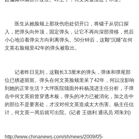
医生从她脸颊上那块伤疤处切开口，将镊子从切口探
入，把弹头向外顶，固定弹头，让它不再向深部滑移，然后
小心地沿着弹尖方向剥离弹头。50分钟后，这颗“沉睡”在何
文英右脸颊里42年的弹头被取出。
记者昨日见到，这颗长3.3厘米的弹头，弹体和弹尾部
位已锈迹斑斑。弹头在何文英脸颊里呆了42年，何以没影响
到她的正常生活？大坪医院颌面外科杨茂进主任分析，子弹
击中何文英前曾穿透木板，弹头的冲力已被消化，加之击中
的部位不是要害处，才没对何文英造成太大伤害。杨主任估
计，何文英一周后就可出院。(记者 王德利 通讯员 邓朱刘)
http://www.chinanews.com/sh/news/2009/05-