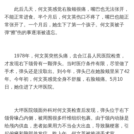
此后几天，何文英感觉右脸颊很痛，嘴巴也无法张开，
不能正常进食。半个月后，何文英伤口不疼了，嘴巴也能正
常张开了。一个月后，她生下了第一个孩子。何文英被子
弹“擦”伤的事逐渐被遗忘。
1978年，何文英突然头痛，去合江县人民医院检查，
才发现右下颌骨有一颗弹头。当时医疗条件有限，尽管做了
手术，弹头还是没取出。到今年，弹头已在她脸颊里呆了42
年。今年初，何文英感觉全身不舒服，右脸颊痛。5月10
日，她住进了大坪医院。
大坪医院颌面外科对何文英检查后发现，弹头位于右下
颌骨喙凸内侧，被周围很多纤维组织包裹。由于颌内动脉是
给颅内供血，患者如果用力不当会大出血，导致脑梗塞，引
起偏瘫和脑部并发症。昨上午，何文英被推进手术室。