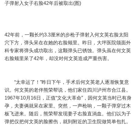
子弹射入女子右脸42年后被取出(图)
42年前，一颗长约3.3厘米的步枪子弹射入何文英右脸太阳
穴下方，弹头呆在在她的右脸颊里。昨日，大坪医院颌面外
科专家将弹头成功取出，这颗弹头已锈蚀。弹头虽在何文英
右脸颊里呆了42年，却没对何文英造成严重伤害。
“太幸运了！”昨日下午，手术后何文英老人逐渐恢复意
识。何文英的老伴熊荣帮说，他们家住四川泸州市合江县。
1967年10月16日，正值“文化大革命”，因何文英当时已有身
孕，夫妻俩就呆在家里。突然，一声枪响，一颗子弹穿过木
板飞进来。随后，熊荣帮发现妻子右脸直淌血。他们以为子
弹把仅把何文英的脸擦伤，就到附近的卫生院做简单包扎。