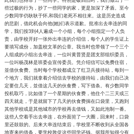
此我们也得罪了一些同学。特别是破四旧时，我们做出了一
些过极的行为，抄了一些同学的家，更是加深了矛盾。至今
少数同学仍耿耿于怀,和我们老死不相往來。这是历史造成
的悲剧，借此机会向他(她)们表示道歉。批准出去串连的同
学，我们按3到4人遍成一个小组，每个小组指定一个人负
责，由学校开好一张外出串连的介绍信，每个人的学生证上
要填写成份，加盖校文革的公章。我当时也带领了一个三个
人组成的小组出去串连，一位叫黄普贤是团支部组织委员，
一位叫杨茂林是班委会宣传委员。凭介绍信可以免费住宿，
並借伙食费。当时每个学校都成立了红卫兵接待站，每到一
个地方，我们就拿着介绍信去学校的接待站，由我们自己决
定要住几天，並借这几天的伙食费，写下借条。有少数同学
投机取巧，比如借了一个星期的伙食费，他住个二三天或三
四天就走，于是就留下了几天的伙食费揣在口袋里，又跑到
其他学校或是其他城市的学校再去借钱，又如此泡制一番。
这些人空着手出去串连，在外面篼了一大圈，回来时，口袋
里还鼓鼓的。后来大串连结朿后，学校里不断收到从全国各
地寄来的借条，要学校敦促这些同学还钱。据我所知很少有