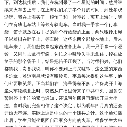
下。到达杭州后，我们在杭州呆了一个星期的时间，然后继
续乘火车去上海，在上海我们呆了半个月的时间，到处参观
游玩。我在上海买了一根笛子和一付哑铃，离开上海时，我
们在有轨电车站上等候有轨电车。当时我一手拿一个行李
袋，笛子就放在右手提的那个行旅袋的上面，两只哑铃用绳
子绑着掛在脖子上。等车时，这些东西全部放在地上。后来
电车来了，我们赶快拿起东西准备上车，我一只手拿一个哑
铃，又同时去拿行李袋，匆忙之中哑铃失手未拿住，掉在放
笛子的那个袋子上，结果把笛子压裂了。当时很扫兴。他们
都笑我，责备我说，叫你不要到上海买哑铃，这么重的东西
多难拿，难道南昌就没有哑铃卖。事后每次提到这件事，他
们都要取笑我。正当我们在上海呆得差不多，准备离开上海
坐火车继续北上时，突然从广播里传来了中共中央，国务院
暂时停止串连的紧急通知，还说明年四月再继续开展大串
连。当时我们完全相信了这个决定，以为明年四月真的还会
开始大串连。实际上这是中央的一个缓兵之计。这个通知播
出后，学生只能坐返回自己家乡方向的火车。很多学生大串