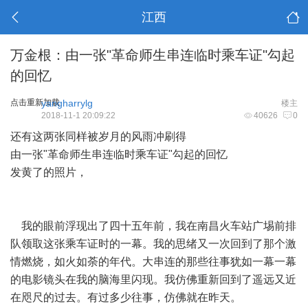
江西
万金根：由一张"革命师生串连临时乘车证"勾起
的回忆
点击重新加载
yangharrylg
楼主
2018-11-1 20:09:22
40626
0
还有这两张同样被岁月的风雨冲刷得
由一张"革命师生串连临时乘车证"勾起的回忆
发黄了的照片，
我的眼前浮现出了四十五年前，我在南昌火车站广埸前排
队领取这张乘车证时的一幕。我的思绪又一次回到了那个激
情燃烧，如火如荼的年代。大串连的那些往事犹如一幕一幕
的电影镜头在我的脑海里闪现。我仿佛重新回到了遥远又近
在咫尺的过去。有过多少往事，仿佛就在昨天。