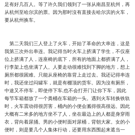
足有好几百人。等了许久我们领到了一张从南昌至杭州，再
从杭州至哈尔滨的票。因为那时沒有直接去哈尔滨的火车，
要从杭州换车。
第二天我们三人登上了火车，开始了革命的大串连，这是
我第三次外出串连。我记得当时火车上挤满了学生，不仅座
位上挤满了人，连座椅的底下，所有的地面上都挤满了人，
行李架上也坐满了人。人要走动很难找到下脚的地方，想上
厕所都很困难。只能从座椅的靠背上走过去。我还记得串连
时，我还坐过闷罐车，就是有棚顶的货车。因为沒有厕所，
中途又不停车，即使停下车,也不会打开门让你下车，因此
每节车箱都放了一个粪桶在车箱的一头。遇到火车转换铁轨
时，火车震动得很厉害，桶内的小便会溅得很高很远。因此
大概有二米多的地方坐不了人，坐在最边上的人都是身穿雨
衣，背向着尿捅。男的小便时面对尿桶，背朝大家。女的小
便时，则是要几个人集体行动，还要用东西围起来遮当一