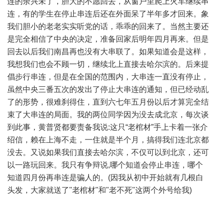
连的余兴未了，胆大的不愿回去，从窗户里爬上火车继续串
连，有的学生在停止串连后还在外面呆了半年多才回来。象
我们胆小的老老实实听党的话，乖乖的回来了。当然主要还
是完全相信了中央的决定，准备回家后明年四月再来。但是
回去以后我们南昌再也没有大串联了。如果知道会是这样，
我想我们也会不顾一切，继续北上直接去哈尔滨的。后来提
倡步行串连，但是在全国的范围内，大串连一直没有停止，
虽然中央三番五次的发出了停止大串连的通知，但已经动乱
了的形势，很难刹得住，直到六七年五月份以后才算完全结
束了大串连的局面。我的两位同学因为没去成北京，每次谈
到此事，黄普贤都要责备我说:这只“老棺材”手上卡着一张介
绍信，赖在上海不走，一住就是半个月，搞得我们连北京都
没去。又说如果我们直接去哈尔滨，不仅可以到北京，还可
以一路玩回来。我只有争辩说,哪个知道会停止串连，哪个
知道四月份再串连是骗人的。(因我从初中开始就有几根白
头发，大家就送了"老棺材"和"老不死"这两个外号给我)