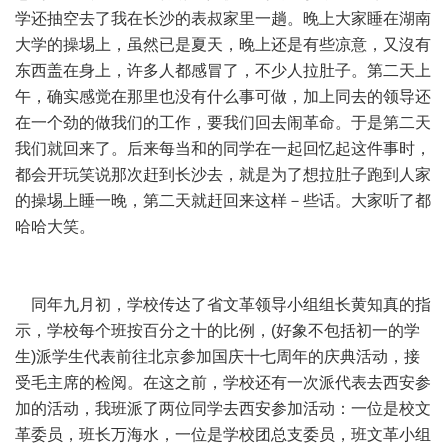
学还抽空去了我在长沙的表叔家里一趟。晚上大家睡在湖南
大学的操埸上，虽然已是夏天，晚上还是有些凉意，又沒有
东西盖在身上，许多人都感冒了，不少人拉肚子。第二天上
午，确实感觉在那里也没有什么事可做，加上同去的领导还
在一个劲的做我们的工作，要我们回去闹革命。于是第二天
我们就回来了。后来每当和的同学在一起回忆起这件事时，
都会开玩笑说那次赶到长沙去，就是为了想拉肚子跑到人家
的操埸上睡一晚，第二天就赶回来这样－些话。大家听了都
哈哈大笑。
同年九月初，学校传达了省文革领导小组组长黄知真的指
示，学校每个班按百分之十的比例，(好象不包括初一的学
生)派学生代表前往北京参加国庆十七周年的庆典活动，接
受毛主席的检阅。在这之前，学校还有一次派代表去西安参
加的活动，我班派了两位同学去西安参加活动：一位是校文
革委员，班长万海水，一位是学校团总支委员，班文革小组