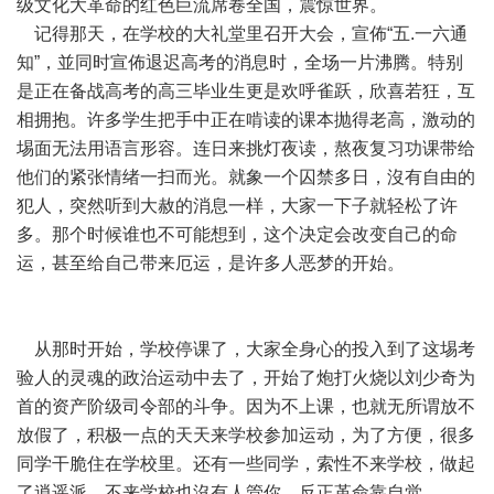
级文化大革命的红色巨流席卷全国，震惊世界。
记得那天，在学校的大礼堂里召开大会，宣佈“五.一六通
知”，並同时宣佈退迟高考的消息时，全场一片沸腾。特别
是正在备战高考的高三毕业生更是欢呼雀跃，欣喜若狂，互
相拥抱。许多学生把手中正在啃读的课本抛得老高，激动的
埸面无法用语言形容。连日来挑灯夜读，熬夜复习功课带给
他们的紧张情绪一扫而光。就象一个囚禁多日，沒有自由的
犯人，突然听到大赦的消息一样，大家一下子就轻松了许
多。那个时候谁也不可能想到，这个决定会改变自己的命
运，甚至给自己带来厄运，是许多人恶梦的开始。
从那时开始，学校停课了，大家全身心的投入到了这埸考
验人的灵魂的政治运动中去了，开始了炮打火烧以刘少奇为
首的资产阶级司令部的斗争。因为不上课，也就无所谓放不
放假了，积极一点的天天来学校参加运动，为了方便，很多
同学干脆住在学校里。还有一些同学，索性不来学校，做起
了逍遥派，不来学校也沒有人管你。反正革命靠自觉。