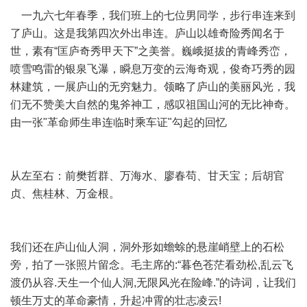
一九六七年春季，我们班上的七位男同学，步行串连来到
了庐山。这是我第四次外出串连。庐山以雄奇险秀闻名于
世，素有“匡庐奇秀甲天下”之美誉。巍峨挺拔的青峰秀峦，
喷雪鸣雷的银泉飞瀑，瞬息万变的云海奇观，俊奇巧秀的园
林建筑，一展庐山的无穷魅力。领略了庐山的美丽风光，我
们无不赞美大自然的鬼斧神工，感叹祖国山河的无比神奇。
由一张"革命师生串连临时乘车证"勾起的回忆
从左至右：前樊哲群、万海水、廖春苟、甘天宝；后胡官
贞、焦桂林、万金根。
我们还在庐山仙人洞，洞外形如蟾蜍的悬崖峭壁上的石松
旁，拍了一张照片留念。毛主席的:“暮色苍茫看劲松,乱云飞
渡仍从容.天生一个仙人洞,无限风光在险峰.”的诗词，让我们
顿生万丈的革命豪情，升起冲霄的壮志凌云!