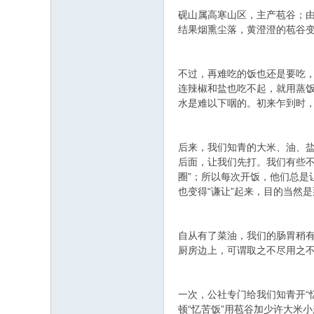
砚山属高寒山区，主产苞谷；
结果烟熏尘落，黄澄澄的苞谷
不过，再难吃的饭也还是要吃
连辣椒和盐也吃不起，就用蒸饭
水是难以下咽的。初来乍到时
后来，我们知青的大米、油、
后面，让我们先打。我们有些
圈”；所以每次开饭，他们总是
也变得“谦让”起来，目的当然是
自从有了菜油，我们的肠胃稍
厨房边上，可谓取之不尽用之不
一次，公社专门给我们知青开“
顿“忆苦饭”用苞谷加少许大米