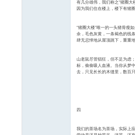
有几分雄伟，我们称之“猪圈大
因为我们住在楼上，楼下有猪圈
“猪圈大楼”唯一的一头猪骨瘦
余，毛色灰黄，一条褐色的线
肆无忌惮地从屋顶跳下，重重
山老鼠尽管猖狂，但不足为虑；
标，偷偷吸人血液。当你从梦
去，只见长长的木缝里，数百
四
我们的茶场名为茶场，实际上