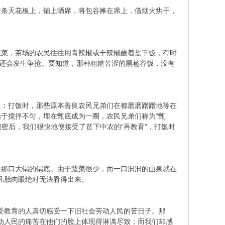
竹条天花板上，铺上晒席，将包谷摊在席上，借烟火烘干，
蔬菜，茶场的农民往往用青辣椒或干辣椒蘸着盐下饭，有时
，还会发生争抢。要知道，那种粗糙苦涩的黑苞谷饭，没有
象：打饭时，那些原本善良农民兄弟们在都磨磨蹭蹭地等在
于搅拌不匀，埋在甑底成为一圈，农民兄弟们称为“甑
秘密后，我们很快地便接受了贫下中农的“再教育”，打饭时
抹那口大锅的锅底。由于蔬菜很少，而一口汩汩的山泉就在
的凡胎肉眼绝对无法看得出来。
让受教育的人真切感受一下旧社会劳动人民的苦日子。那
劳动人民的痛苦在他们的脸上体现得淋漓尽致；而我们却感