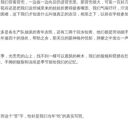
。我们背着背兜，一边扳一边向后扔进背兜里。那背兜很大，可装一百好
斤苞谷还是把我们这些城里来的娃娃折磨得疲沓嘴歪。我们气喘吁吁，汗
些困难，这下我们才知道什么叫做真正的农活，相形之下，以前在学校参
大多是各生产队抽派的青年农民，还有三两个回乡知青。他们都是劳动能
位年逾四十的场长，帮助之余，那关注的眼神格外忧郁，肺腑之中发出一
夏季，光秃秃的山上，找不到一棵可以遮荫的树木，我们的脸颊和臂膀在
作。手脚的皲裂和冻疮是季节留给我们的记忆。
而这个“苦”字，恰好是我们当年“吃”的真实写照。