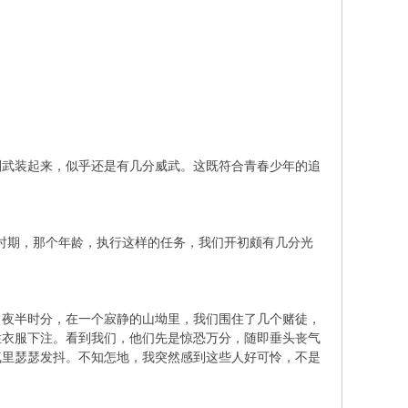
副武装起来，似乎还是有几分威武。这既符合青春少年的追
个时期，那个年龄，执行这样的任务，我们开初颇有几分光
。夜半时分，在一个寂静的山坳里，我们围住了几个赌徒，
烂衣服下注。看到我们，他们先是惊恐万分，随即垂头丧气
气里瑟瑟发抖。不知怎地，我突然感到这些人好可怜，不是