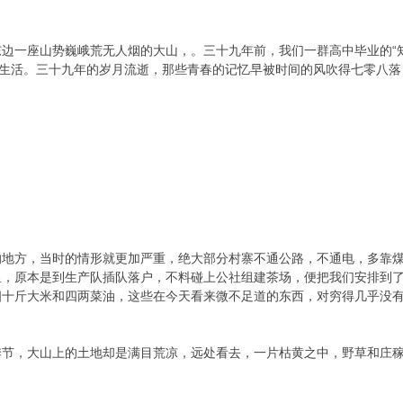
边一座山势巍峨荒无人烟的大山，。三十九年前，我们一群高中毕业的“
的生活。三十九年的岁月流逝，那些青春的记忆早被时间的风吹得七零八
的地方，当时的情形就更加严重，绝大部分村寨不通公路，不通电，多靠
里，原本是到生产队插队落户，不料碰上公社组建茶场，便把我们安排到
四十斤大米和四两菜油，这些在今天看来微不足道的东西，对穷得几乎没
季节，大山上的土地却是满目荒凉，远处看去，一片枯黄之中，野草和庄