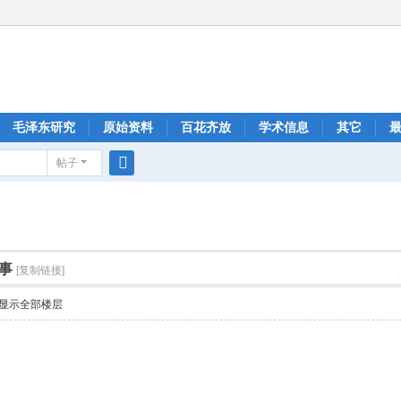
毛泽东研究
原始资料
百花齐放
学术信息
其它
帖子
搜
索
事
[复制链接]
显示全部楼层