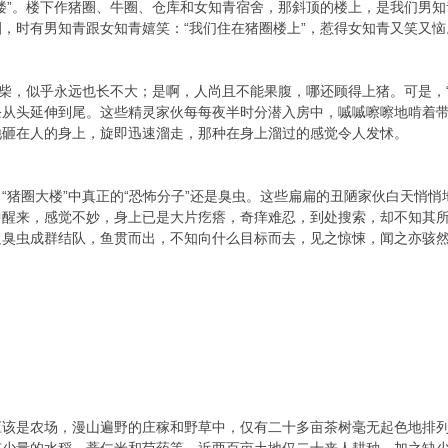
楼”。楼下作猪圈、牛圈、仓库和女知青宿舍，那斜顶的楼上，是我们男知
，时有男知青跟女知青嬉笑：“我们住在猪圈楼上”，惹得女知青又笑又恼
如柴，似乎永远也长不大；是啊，人尚且不能果腹，哪还顾得上猪。可是，
条从头延伸到尾。这些精灵家伙每每夜半时分潜入房中，嘁嘁嚓嚓地啃着
地砸在人的身上，旋即迅速溜走，那种在身上溜过的感觉令人发怵。
“猪圈大楼”中真正的“恐怖分子”还是臭虫。这些扁扁的丑陋家伙白天悄
中醒来，感觉不妙，身上已是大片疙瘩，奇痒难忍，到处搜索，却不知其
只臭虫成群结队，鱼贯而出，不知向什么目标而去，见之惊悚，闻之亦骇
应该是农场，漫山遍野的庄稼和野草中，仅有二十多亩茶树毫无起色地排