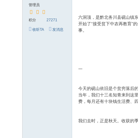
究
管理员
网
六洞顶，是黔北务川县砚山镇东
积分
27271
开始了“接受贫下中农再教育”
收听TA
发消息
事。
一
今天的砚山依旧是个贫穷落后
当年，我们十三名知青来到这
费，每月还有十块钱生活费、
我们去时，正是秋天。收获的