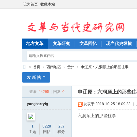
设为首页
收藏本站
地方文革
文革研究
文革回忆
现当代史纵横
»
首页
›
西南地区
›
贵州
›
申辽原：六洞顶上的那些往事
文
发新帖
革
申辽原：六洞顶上的那些往
查看:
44295
|
回复:
0
与
当
yangharrylg
发表于 2018-10-25 18:09:23
|
代
六洞顶上的那些往事
史
1
8228
2万
研
主题
回帖
积分