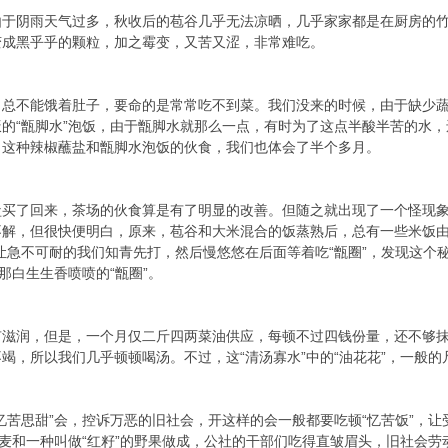
由于阴雨天气过多，秋收后的苞谷几乎无法凉晒，几乎家家都是在厨房的
变成黑乎乎的颗粒，加之霉变，又苦又涩，非常难吃。
，总不能饿着肚子，要命的是常常吃不到菜。我们没来的时候，由于缺少
的“甑脚水”泡饭，由于甑脚水就那么一点，有时为了这点半酸半苦的水
，这种辣椒蘸盐和甑脚水泡饭的伙食，我们也体会了半个多月。
盐买了回来，茶场的伙食算是有了明显的改善。但随之就出现了一个怪现
不解，但很快便明白，原来，苞谷和大米混合的饭蒸熟后，总有一些米饭由
让急不可耐的我们知青先打，然后慢悠悠在后面等着吃“甑圈”，发现这个
那白生生香喷喷的“甑圈”。
有滋润，但是，一个月仅二斤四两菜油供应，每顿不过四钱份量，还不够
竭，所以我们几乎顿顿喝汤。不过，这“清汤寡水”中的“油花花”，一般
忆苦思甜”会，控诉万恶的旧社会，开这样的会一般都要吃顿“忆苦饭”，
小麦和一种叫做“红籽”的野果做成，公社的干部们吃得直皱眉头，旧社会