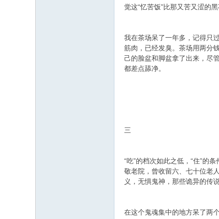
觉这“忆苦饭”比那又苦又涩的
我在茶场呆了一年多，记得只过
筋肉，已经发臭。茶场用两分
己的脸盆和脚盆拿了出来，尽
都差点舔净。
三
“吃”的档次如此之低，“住”
敬老院，曾收留六、七十位老
义，无惧鬼神，那些诡异的传
在这个鬼魂集中的地方呆了两个