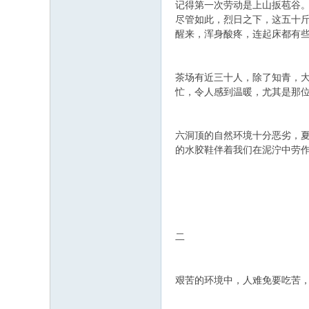
记得第一次劳动是上山扳苞谷
尽管如此，烈日之下，这五十
醒来，浑身酸疼，连起床都有
茶场有近三十人，除了知青，
忙，令人感到温暖，尤其是那
六洞顶的自然环境十分恶劣，
的水胶鞋伴着我们在泥泞中劳
二
艰苦的环境中，人难免要吃苦，