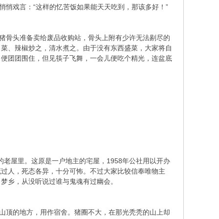
悄悄戏言：“这样的忆苦饭如果能天天吃到，那该多好！”
斤猪骨头准备卖给废品收购站，骨头上附有少许无法剔尽的
白菜、辣椒炒之，清水煮之。由于没有东西盛菜，大家将自
，便团团围住，但见筷子飞舞，一会儿便吃个精光，连盆底
的老屋里。这原是一户地主的宅屋，1958年公社用以开办
死过人，死态各异，十分可怖。不过大家比较信奉唯物主
了梦乡，从没听说过谁与鬼魂有过幽会。
近山顶的地方，用作宿舍。猪圈不大，在那光秃秃的山上却