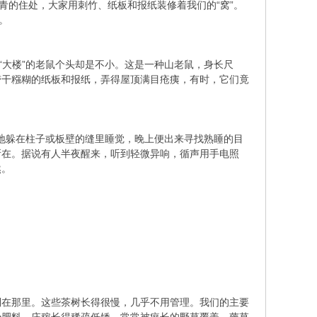
青的住处，大家用刺竹、纸板和报纸装修着我们的“窝”。
。
“大楼”的老鼠个头却是不小。这是一种山老鼠，身长尺
带干糨糊的纸板和报纸，弄得屋顶满目疮痍，有时，它们竟
悄地躲在柱子或板壁的缝里睡觉，晚上便出来寻找熟睡的目
所在。据说有人半夜醒来，听到轻微异响，循声用手电照
然。
列在那里。这些茶树长得很慢，几乎不用管理。我们的主要