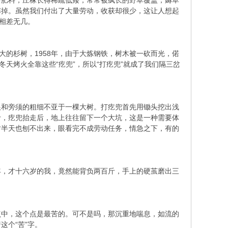
少肥料，庄稼长得稀疏低矮，常常被疯长的野草覆盖，薅草
薅掉。虽然我们付出了大量劳动，收获却很少，这让人想起
相差无几。
大的杉树，1958年，由于大炼钢铁，树木被一砍而光，偌
天烤火全靠这些“疙兜”，所以“打疙兜”就成了我们隔三岔
根和旁须的粗细不亚于一棵大树。打疙兜首先用锄头挖出浅
斤，疙兜抬走后，地上往往留下一个大坑，这是一种需要体
时半天也刨不出来，眼看完不成劳动任务，情急之下，有的
年，才十六岁的我，竟然能背负两百斤，手上的硬茧磨出三
点中，这个点是最苦的。可不是吗，那沉重地喘息，如流的
这个“苦”字。