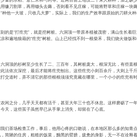
有少量的水稻、薏仁米和芍药等。近两百亩土地仅二十来人耕种，加之缺
先用镰刀割草，再用锄头去薅，否则看不见庄稼，可能将野草和庄稼一块
“种他一大坡，只收几大萝”，实际上，我们的生产效率跟原始的刀耕火种
刻的是“打疙兜”，就是挖树桩。六洞顶一带原本植被茂密，满山生长着巨
凉和遍地狼藉的“疙兜”树桩。山上已经找不到一根柴禾，我们烧火做饭和冬
，六洞顶的杉树至少生长了二、三百年，其树桩庞大，根深无比，有些直
按此法依次深挖，最后才能将疙兜刨出。这些疙兜小则百余斤，大则上千
兜打交道时，弄不清它的那些根根须须究竟藏在哪里，一个小小的疙兜有
忙农闲之分，几乎天天都有活干，甚至大年三十也不休息。这样磨砺了一
。今天，这些茧子虽然早已从手掌上消失，却留在了心底。
到我们茶场检查工作，事后，他用心疼的口吻说，在本地区那么多的知青
，简陋的住房，粗糙的饭菜，黝黑的臂膀，疲惫的身影，无一不在诠释着