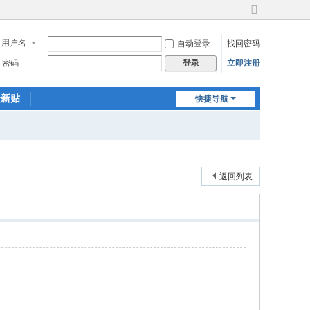
切
换
用户名
自动登录
找回密码
到
宽
密码
立即注册
登录
版
最新贴
快捷导航
返回列表