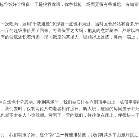
黑苞谷饭好吃得多，于是狼吞虎咽，你争我抢，场面弄得有些尴尬。有知青
一次吃肉，这用“千载难逢”来形容一点也不为过。当时区食品站有百多
钱一斤的超级廉价买了回来。将骨头置之大锅，把臭肉煮烂剔净，然后以
管有的盆底还积着污垢；形同饿鬼的茶场人，哪顾得上这些，臭肉一端上
的条件自然也十分恶劣。刚到茶场时，我们被安排在六洞顶半山上一栋孤零零
人，我们去时，仅剩两位八旬老者相伴度日。听人说，这里的每间屋子都
说也就不太令人心惊胆颤。劳累了一天的我们，往往倒在床上，便很快去
月，我们就搬了家。这个“家”是一栋连排猪圈，我们将其从半山搬到接