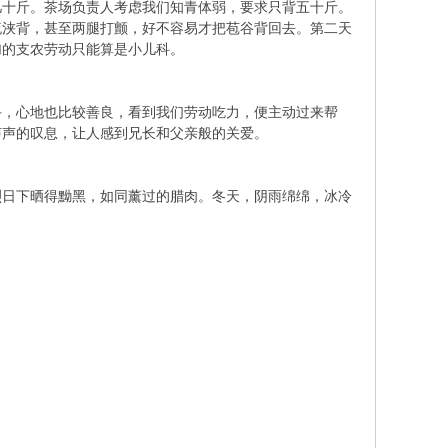
几十斤。茶场负责人考虑我们知青体弱，要求只背五十斤。
流浃背，甚至两腿打颤，好不容易才把苞谷背回去。第二天
加的支农劳动只能算是小儿科。
手，心地也比较善良，看到我们劳动吃力，便主动过来帮
声声的叹息，让人感到兄长和父亲般的关爱。
烈日下晒得黝黑，如同薰过的腊肉。冬天，阴雨绵绵，冰冷