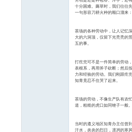
劳动是还是种苞谷、洋芋，还
十分困难。薅草时，我们往往
一句形容刀耕火种的顺口溜来：
茶场的各种劳动中，让人记忆深
大的六洞顶，仅留下光秃秃的荒
五的事。
打疙兜可不是一件简单的劳动
表根系，再用斧子砍断；然后
力和经验的劳动。我们刚跟疙
知青竟忍不住哭了起来。
茶场的劳动，不像生产队有农
道，粗糙的虎口如同锉子一般
当时的遵义地区知青办主任曾
汗水，炎炎的烈日，凛冽的寒风