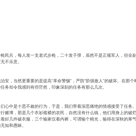
持枪民兵，每人发一支老式步枪，二十发子弹，虽然不是正规军人，但全
家无不乐意。
治安，当然更重要的是提高“革命警惕”，严防“阶级敌人”的破坏。在那
些任务却令我感到有些茫然，印象深刻的任务有那么几次。
人们心中是十恶不赦的行为，于是，我们带着深恶痛绝的情感接受了任务
进行赌博，那是几个衣衫褴褛的农民，自然没有什么钱，他们用身上的破
披着好几件破衣服，三个输家仅着内裤，可谓输个精光，输得在深秋的寒
的无知和愚昧。