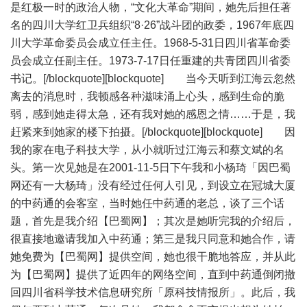
是红极一时的政治人物，“文化大革命”期间，她先后担任著
名的四川大学红卫兵组织“8·26”战斗团的政委，1967年底四
川大学革命委员会成立任主任。1968-5-31日四川省革命委
员会成立任副主任。1973-7-17日任重建的共青团四川省委
书记。[/blockquote][blockquote] 当今天听到江海云忽然
离去的消息时，我顿感各种滋味涌上心头，感到生命的脆
弱，感到她走得太急，还有我对她的感恩之情……于是，我
赶紧来到她家的楼下拍摄。[/blockquote][blockquote] 因
我的家在电子科技大学，从小就听过江海云和蔡文斌的名
头。第一次见她是在2001-11-5日下午我和小杨琦「因巴蜀
网还有一大杨琦」没有经过任何人引见，到设立在冠城大厦
的中药通的会客室，当时她任中药通的老总，谈了三个话
题，首先是我介绍【巴蜀网】；其次是她听完我的介绍后，
很直接地邀请我加入中药通；第三是我只同意和她合作，请
她免费为【巴蜀网】提供空间，她也很干脆地答应，并从此
为【巴蜀网】提供了近四年的网络空间，直到中药通倒闭撤
回四川省科学技术信息研究所「原科技情报所」。此后，我