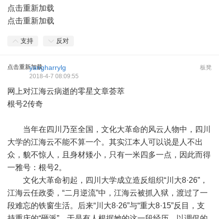
点击重新加载
点击重新加载
支持
反对
点击重新加载
yangharrylg
板凳
2018-4-7 08:09:55
网上对江海云病逝的零星文章荟萃
根号2传奇
当年在四川乃至全国，文化大革命的风云人物中，四川
大学的江海云不能不算一个。其实江本人可以说是人不出
众，貌不惊人，且身材矮小，只有一米四多一点，因此而得
一雅号：根号2。
文化大革命初起，四川大学成立造反组织“川大8·26”，
江海云任政委，“二月逆流”中，江海云被抓入狱，渡过了一
段难忘的铁窗生活。后来“川大8·26”与“重大8·15”反目，支
持重庆的“砸派”，于是有人根据她的这一段经历，以调侃的