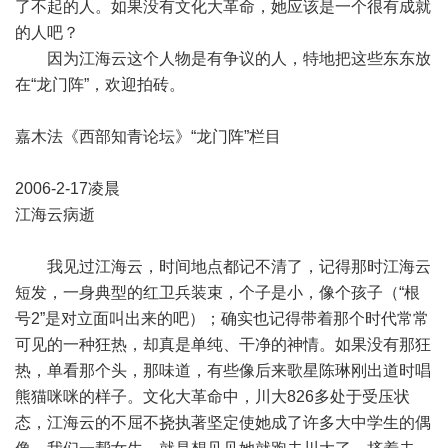
了不起的人。如果没有文化大革命，她应该是一个很有成就
的人吧？
因为江海云这个人物是有争议的人，特地把这些东东放
在“龙门阵”，欢迎拍砖。
嘉木法《西部知青论坛》“龙门阵”栏目
2006-2-17凌晨
江海云病逝
我见过江海云，时间地点都记不清了，记得那时江海云
短发，一身典型的红卫兵装束，个子是小，像个孩子（“根
号2”是对立面叫出来的吧）；确实也记得带着那个时代常常
可见的一种狂热，却真是单纯、干净的神情。如果没有那狂
热，单看那个头，那味道，有些像后来歌星陈琳刚出道时唱
熊猫咪咪的样子。文化大革命中，川大826多处于受压状
态，江海云的不屈不挠执著坚定使她成了许多大中学生的偶