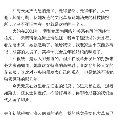
江海云无声无息的走了。走得忽然，走得年轻。人一
逝，其情可鞠。从她发迹的文化革命到她消失的科技情报
所，老马不死旧性在，她就是这样的一个人。
大约在2001年，我和她因为网络的关系有段时间经常
往来。一天我请她在海上海吃饭，我点了漾澄湖的大蚱蟹。
看见蟹出来，她就激动了。她给我说，我老家这个东西多得
很，成都的太贵了。其样子完全是年轻姑娘的味道了。
江很矮，是众人都知道的。但江在改革开发后的打扮未
必大家都知道。她喜欢穿特高的高根鞋，喜欢穿年轻人穿的
花衣服，喜欢对业务问题发表自己的观点，但是她绝不谈她
独领风骚的那几年。
今天无意在这里看见江走的消息，心里只是在说，逝者
如斯夫。江女士你走好。不管好与坏，你都给成都的我们这
代人留了印象。
去年初就得知江海云病逝的消息，我的感觉是文化大革命已