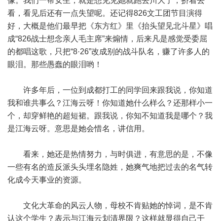
像。我们一帮女生，就是想见见她就跑去川大了，挤着去
看，看见后还有一点失望呢。还记得826文工团节目演得
好，大概是他们最早把《东方红》里《抬头望见北斗星》唱
成“826战士想念亲人毛主席”来煽情，后来凡是感觉受委屈
的都唱这歌，只把“8·26”改成别的战斗队名，赚了许多人的
眼泪。那些愚蠢的眼泪哟！
许多年后，一位到成都打工的同学回来跟我说，你知道
我和谁共事么？江海云呀！你知道她什么样么？还那样小一
个，却穿鲜艳的超短裙。跟我说，你知不知道我是哪个？我
是江海云呀。意思是她会惜名，讲信用。
看来，她还是热情努力，与时俱进，有意思的是，不像
一些有名的造反派头头埋名隐姓，她爽气地把过去的名气转
化成今天事业的资源。
文化大革命的风云人物，母校不肯贴她的悼词，是不肯
认这个学生？表示与江海云划清界限？这样就显得自己干