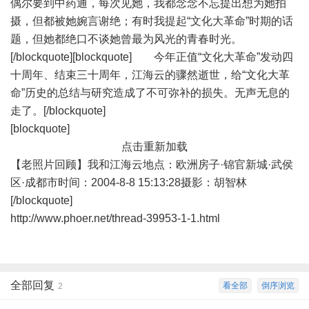
偶尔要到中药通，每次见她，我都念念不忘提出想为她拍
摄，但都被她婉言谢绝；有时我提起“文化大革命”时期的话
题，但她都绝口不谈她曾最为风光的青春时光。
[/blockquote][blockquote] 今年正值“文化大革命”发动四
十周年、结束三十周年，江海云的骤然逝世，给“文化大革
命”历史的总结与研究造成了不可弥补的损失。无声无息的
走了。[/blockquote]
[blockquote]
点击重新加载
【老照片回顾】
我
和
江海云
地点：欧洲房子·锦官新城·
武侯
区·
成都
市时间：
2004-8-8
15:13:28摄影：
胡智林
[/blockquote]
http://www.phoer.net/thread-39953-1-1.html
全部回复
看全部
倒序浏览
2