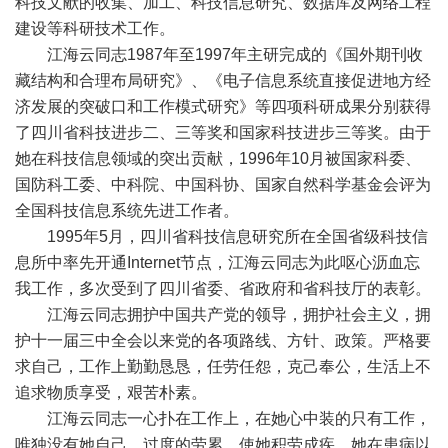
科技文献的收集、加工、科技信息研究、数据库及网络工程
建设等科研技术工作。
江海云同志1987年至1997年主研完成的《国外期刊收
藏结构和合理布局研究》、《电子信息系统直接促进地方经
济发展的突破口和工作模式研究》等四项科研成果分别获得
了四川省科技进步二、三等奖和国家科技进步三等奖。由于
她在科技信息领域的突出贡献，1996年10月被国家科委、
国防科工委、中科院、中国科协、国家自然科学基金会评为
全国科技信息系统先进工作者。
1995年5月，四川省科技信息研究所在全国省级科技信
息所中率先开通Internet节点，江海云同志为此呕心沥血忘
我工作，多次受到了四川省委、省政府和省科技厅的表彰。
江海云同志拥护中国共产党的领导，拥护社会主义，拥
护十一届三中全会以来党的各项路线、方针、政策。严格要
求自己，工作上勤勤恳恳，任劳任怨，克己奉公，生活上不
追求物质享受，艰苦朴素。
江海云同志一心扑在工作上，在她心中装的只有工作，
唯独没有她自己，过度的劳累，使她积劳成疾。她在患病以