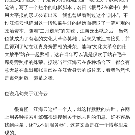
笔法，写了一个短小的电影脚本，名曰《根号2在狱中》并
用大字报的形式公布出来，我也曾经看到过这个“剧本”。不
过江海云也确因这一段铁窗生涯的经历而捞取了一笔可观的
政治资本。随着“二月逆流”的失败，江海云出狱之后，当然
也就成为了有名的文化大革命英雄，后来又被江青接见，并
且得到了站在江青身旁照相的殊荣。能与“文化大革命的伟
大放手”站在一起照相，这在当年可以说是仅次于站在毛主
席身旁照相的殊荣。据说当年江海云在多种场合下，都会有
意无意在拿出那张自己站在江青身旁的照片来，看者当然也
是肃然起敬，羡慕之极。
也说几句关于江海云
很奇怪，江海云这样一个人，就这样默默的去世，在网
上用各种搜索引擎都很难搜到关于她去世的消息。好不容易
找到两条，还“找不到服务器”，这篇文章是在一个博客里发
现的。