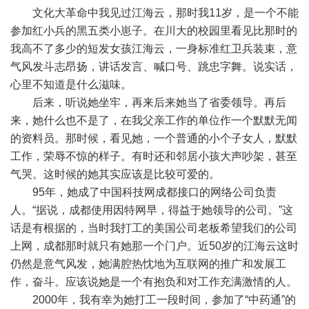
文化大革命中我见过江海云，那时我11岁，是一个不能
参加红小兵的黑五类小崽子。在川大的校园里看见比那时的
我高不了多少的短发女孩江海云，一身标准红卫兵装束，意
气风发斗志昂扬，讲话发言、喊口号、跳忠字舞。说实话，
心里不知道是什么滋味。
后来，听说她坐牢，再来后来她当了省委领导。再后
来，她什么也不是了，在我父亲工作的单位作一个默默无闻
的资料员。那时候，看见她，一个普通的小个子女人，默默
工作，荣辱不惊的样子。有时还和邻居小孩大声吵架，甚至
气哭。这时候的她其实应该是比较可爱的。
95年，她成了中国科技网成都接口的网络公司负责
人。“据说，成都使用因特网早，得益于她领导的公司。”这
话是有根据的，当时我打工的美国公司老板希望我们的公司
上网，成都那时就只有她那一个门户。近50岁的江海云这时
仍然是意气风发，她满腔热忱地为互联网的推广和发展工
作，奋斗。应该说她是一个有抱负和对工作充满激情的人。
2000年，我有幸为她打工一段时间，参加了“中药通”的