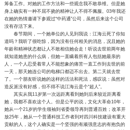
筹备工作。对她的工作方法和一些观念我不敢恭维。但是她
身上确实有一种不屈不挠的精神让人不得不佩服。03年我还
在她的热情邀请下参观过“中药通”公司，虽然后来这个公司
没有存活下来。
春节期间，一个她单位的人见到我说：江海云死了你知
道吗？我听了很吃惊，因为没有任何相关的消息，况且她的
年龄和精神状态都让人不敢相信她会走！听说去世前两年她
就知道她患的什么病，但她一直瞒着所有人包括她最亲的
人，一个人忍受着常人不能想象的痛苦一直工作到去世的前
一天，那天她连公司的电梯口都迈不出去。第二天就去世
了。一个朋友听说她的这样的活法和死法，感叹说：虽然对
造反派没有好感，但不得不说江海云是个“超人”。
其实从我11岁第一次远距离看到她到后来较近距离看
她，我都不喜欢这个人。但是公平的说，文化大革命10年，
她从一个21岁的学生领袖到省委领导再到普通百姓；改革开
放25年，她从一个普通科技工作者到对四川科技建设有重大
贡献的人，这个人确实是一个坚强的有顽强意志的有抱负的