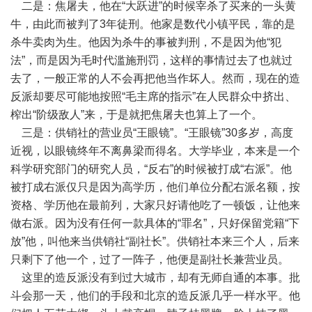
二是：焦屠夫，他在“大跃进”的时候宰杀了买来的一头黄
牛，由此而被判了3年徒刑。他家是数代小镇平民，靠的是
杀牛卖肉为生。他因为杀牛的事被判刑，不是因为他“犯
法”，而是因为毛时代滥施刑罚，这样的事情过去了也就过
去了，一般正常的人不会再把他当作坏人。然而，现在的造
反派却要尽可能地按照“毛主席的指示”在人民群众中挤出、
榨出“阶级敌人”来，于是就把焦屠夫也算上了一个。
三是：供销社的营业员“王眼镜”。“王眼镜”30多岁，高度
近视，以眼镜终年不离鼻梁而得名。大学毕业，本来是一个
科学研究部门的研究人员，“反右”的时候被打成“右派”。他
被打成右派仅只是因为高学历，他们单位分配右派名额，按
资格、学历他在最前列，大家只好请他吃了一顿饭，让他来
做右派。因为没有任何一款具体的“罪名”，只好保留党籍“下
放”他，叫他来当供销社“副社长”。供销社本来三个人，后来
只剩下了他一个，过了一阵子，他便是副社长兼营业员。
这里的造反派没有到过大城市，却有无师自通的本事。批
斗会那一天，他们的手段和北京的造反派几乎一样水平。他