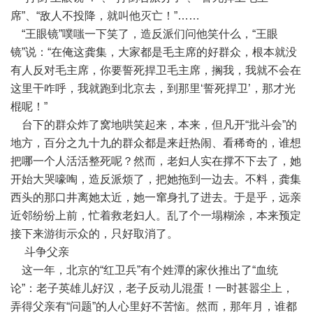
席”、“敌人不投降，就叫他灭亡！”……
“王眼镜”噗嗤一下笑了，造反派们问他笑什么，“王眼
镜”说：“在俺这龚集，大家都是毛主席的好群众，根本就没
有人反对毛主席，你要誓死捍卫毛主席，搁我，我就不会在
这里干咋呼，我就跑到北京去，到那里‘誓死捍卫’，那才光
棍呢！”
台下的群众炸了窝地哄笑起来，本来，但凡开“批斗会”的
地方，百分之九十九的群众都是来赶热闹、看稀奇的，谁想
把哪一个人活活整死呢？然而，老妇人实在撑不下去了，她
开始大哭嚎啕，造反派烦了，把她拖到一边去。不料，龚集
西头的那口井离她太近，她一窜身扎了进去。于是乎，远亲
近邻纷纷上前，忙着救老妇人。乱了个一塌糊涂，本来预定
接下来游街示众的，只好取消了。
斗争父亲
这一年，北京的“红卫兵”有个姓潭的家伙推出了“血统
论”：老子英雄儿好汉，老子反动儿混蛋！一时甚嚣尘上，
弄得父亲有“问题”的人心里好不苦恼。然而，那年月，谁都