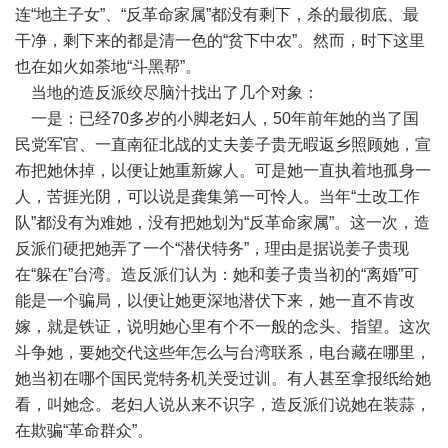
连“地主子女”、“反革命家属”都没有剩下，杀的最彻底、最
干净，剩下来的都是清一色的“贫下中农”。然而，时下这里
也在如火如荼地“斗黑帮”。
当地的造反派绞尽脑汁找出了几个对象：
一是：已经70多岁的小脚老妇人，50年前年她的当了国
民党军官、一直南征北战的丈夫姜子贵无暇返乡照顾她，宣
布把她休掉，以便让她重新嫁人。可是她一直执着地孤身一
人，苦捱光阴，可以说是龚集第一可怜人。当年“土改工作
队”都没有为难她，没有把她划为“反革命家属”。这一次，造
反派们硬把她弄了一个“潜伏特务”，理由是据说姜子贵现
在“躲在”台湾。造反派们认为：她和姜子贵当初的“离婚”可
能是一个骗局，以便让她更深地潜伏下来，她一直不肯改
嫁，就是铁证，说明她心里有个不一般的念头、指望。这次
斗争她，要她交代这些年怎么与台湾联系，电台藏在哪里，
她当初在哪个国民党特务机关受过训。有人甚至拿报纸给她
看，叫她念。老妇人说从来不识字，造反派们说她在装蒜，
在欺骗“革命群众”。