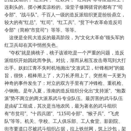
连剃头的、摆小摊卖凉粉的、澡堂子修脚搓背的都有了“司
令部”、“战斗队”。千百人一级的造反派组织更是纷纷鼎立，
较大的有“红总”、“红司”、“红工兵”、“贫下中农革命造反司
令部”（简称“市贫司”）等等、等等。
这便是全民大造反的最高阶段，为“文化大革命”领头军的
红卫兵却在其中悄然失色。
“夺权”就是摘桃子，桃子该谁吃是一个严重的问题，造反
派组织开始因此而争执、对抗，渐而从相互攻击辱骂到大打
出手。妖妇江青不失时机地抛出“文攻武卫，针锋相对”的懿
旨，很快，棍棒用上了，大刀长矛用上了。突然有一天更为
神奇的事件发生了：对立的双方手里有了冲锋枪、重机枪、
小钢炮。是年入夏，淮南的造反组织分化出“支持派”、“炮轰
派”势不两立的两大派系武斗专业队伍。最厉害的武斗队伍
是由矿工组成，其次是当地农民，最为著名的武斗组织
有“市贫司”、“十四兵团”、“115司令部”、“猴子兵”、“飞虎
队”等等。机关、学校、工人俱乐部、工人食堂、影剧院、
街市要道口尽被武斗组织占据，拉上铁丝网，筑上沙包，架