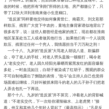
了“开明绅士”的嘉奖，然后回家准备自己种地安度晚年。土
改的时候，他把所有“剥削”所得的土地、房产都缴公了，只
带了12块大洋到淮南来做小生意糊口。
“造反派”同样要他交待如何像黄世仁、南霸天、刘文彩那
样欺压、残害广大贫下中农的，童地主像背家谱似地背出了
很多名字，说：这些人都曾经是他家的佣工，现在都在淮南
地区某某处当工人或者做其他行当，如果他们有一个人说我
欺压、残害过任何一个穷人，我情愿担当千刀万剐之刑！
一个十八、九岁的“造反派”大骂老人胡说八道、欺骗群
众，夺了老人的手杖，对老人劈头盖脸一顿狠打，喝令老
人“老实交代”。老人因久经阳光暴晒而紫黑发红的面容爆裂
多处，一时血流如注，白胡子被染成了红胡子，围观的群众
不可自制地露出了恻隐的表情，“批斗”会主持人自己也觉得
场面难以继续，只好叫被抓来陪斗的老人的儿子孙子们把老
人弄去包扎一下再说。
那个十八、九岁的“造反派”并不算完，冲着老人的背影喊
道：“不老实交代，下一次给你灌辣椒水、上老虎凳！”接
着，他又和其他几个年轻人背起了《最高指示》：“凡是反