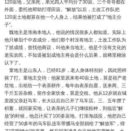
120亩地，父亲死，弟兄四人平均分了30亩。三个哥哥都在
外面，委托他帮助打理田亩。“解放”以后，土改工作队把
120亩土地都算在他一个人身上，结果他被打成了“地主分
子”。
魏地主是淮南本地人，他说的情况很多人都知道。实际上
他只够划个中农成分，他们那个村没有地主，土改工作队为
了抓成绩，曾找他商议，叫他来当地主。他是个没有文化的
老实农民，不知道被划成地主将会是什么后果，就稀里糊涂
认下了。
童地主是山东人，已经81岁，老人身体特别好，因此照样
挨了打。童地主交待：他家里原来有40亩土地，算是祖产老
坟地，出租给一个表亲耕作，每年由表亲自愿，送来两、三
千斤五谷杂粮，留作全家饮食，算是交租。他从12岁就在城
里跟父亲赶马车，长大以后自己开了马车店。三、五年攒了
积蓄，就回家买地，让表亲的儿子们继续租种，到临近“解
放”的时候，他总计买了100多亩地。打淮海战役，他把自己
经营了50多年的马车队连车带骡马全部捐给了“解放军”，得