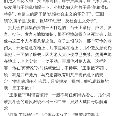
们把人五花大绑，头上戴高帽，脖子挂黑牌，脸上抹了黑，
头发用剪子胡乱糟蹋一下。小脚老妇人的牌子是“美蒋潜伏
特务”，焦屠夫的牌子是“仇恨社会主义的坏分子”，“王眼
镜”的牌子是“反党、反MZD思想、反社会主义分子”。
批判会在龚集西头前一天打起的土台子上举行，声讨、发
言、批斗。发言人慷慨激扬，恨不得愤怒得立马死过去，就
像与这三个人有着杀爹之仇、夺子之恨似的。那个可怜的老
妇人，开始是跪在地上，后来是瘫在地上，几个造反派硬托
着她，一面侧了脸去，因为老人大小便早已失禁。焦屠夫跪
在地上，老老实实，一动不动。事后他对别人说，这样的
罪，他在“蹲劳改”的时候就受过，不稀罕。“王眼镜”不跪，
说：我是共产党员，马克思都没有叫共产党员跪下的规
定；“你们说我有什么罪，只管揭发、批判，够枪毙就枪毙
我，反正不跪！”
“王眼镜”平时谨言慎行，一般不与任何街坊搭讪。几个捣
鼓批斗会的造反派说不出一和二来，只好大喊口号以解尴
尬：
“打倒‘王眼镜’！”、“打倒右派分子”、“誓死捍卫毛主