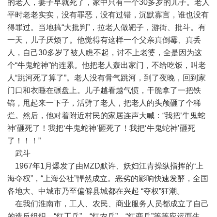
的老人，妻子早就死了，家中只有一个30多岁的儿子。老人
平时老老实实，没有罪恶，没有过错，沉默寡言，谁也没有
得罪过。当地搞“大批判”，拉老人做靶子，游街、批斗。有
一天，儿子厌烦了。他觉得有这样一个父亲真倒霉、真丢
人，自己30多岁了被人瞧不起，讨不上老婆，全是因为这
个“牛鬼蛇神”的连累。他把老人轰出家门，不给吃饭，叫老
人“跳河死了算了”。老人没有骨气跳河，到了夜晚，回到家
门口和衣睡在碾盘上。儿子越看越气愤，干脆拿了一把铁
镐，甩起来一下子，活劈了老人，把老人的头颅砸了个稀
烂。然后，他对着附近村民的家居连声大喊：“我把‘牛鬼蛇
神’砸死了！我把‘牛鬼蛇神’砸死了！我把‘牛鬼蛇神’砸死
了！！！”
武斗
1967年1月爆发了由MZD默许、妖妇江青操纵指挥的“上
海夺权”，“上海公社”悍然成立。恶劣的影响快速发酵，全国
各地大、中城市乃至偏僻县城都在兴起 “夺权”狂潮。
在我们淮南市，工人、农民、商业服务人员都成立了自己
的造反组织，“红工兵”、“红农兵”、“红商兵”等等应运而生，