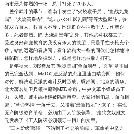
南市最为惨烈的一场，总计打死了20多人。
整个武斗的季节，淮南市发生了“火烧猴子兵”、“血战九龙
岗”、“火烧高皇寺”、“炮击八公山影剧院”等等大型武斗，参
战双方百人、数百人不等，围观群众往往数千人，伤者众
多，死者惨烈。除“火烧高皇寺”之外，其他武斗我都去了。
受过良好家庭教育的我没有杀人的欲望，只是手拄长枪充个
数，站的远远的看热闹，看年龄稍大一些的同伙们怎样地冲
锋陷阵，怎样地杀掉对方，或是怎样地被敌方打死。
是年秋天，刘S奇及其“叛徒集团”全面崩盘，“文革”基本目
的已完全达到，MZD对造反派的态度迅速由晴变阴，如何
对付、解决造反派的诡计及时形成。骤然间，北京的清华、
北大著名红卫兵领袖遭到MZD冷遇，中央文革小组成员王
力、关锋、戚本禹相继被隔离审查。大家得到消息，面面相
觑，“革命热情”一落千丈。又接着“最新指示”下来了：“实现
无产阶级教育革命，必须由工人阶级领导。”走狗文奴姚文
元发表了《工人阶级必须领导一切》的文章。
“工人阶级”哗啦一下站到了社会的前端，“革命的中坚力