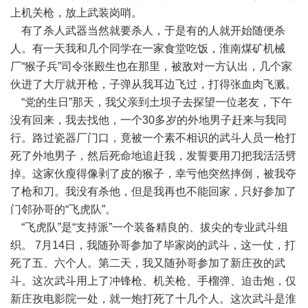
上机关枪，放上武装岗哨。
有了杀人武器当然就要杀人，于是有的人就开始随便杀
人。有一天我和几个同学在一家食堂吃饭，淮南煤矿机械
厂“猴子兵”司令张殿生也在那里，被敌对一方认出，几个家
伙进了大厅就开枪，子弹从我耳边飞过，打得张血肉飞溅。
“党的生日”那天，我父亲到土坝子去探望一位老友，下午
没有回来，我去找他，一个30多岁的外地男子赶来与我同
行。路过瓷器厂门口，竟被一个素不相识的武斗人员一枪打
死了外地男子，然后死命地追赶我，发誓要用刀把我活活劈
掉。这家伙瘦得像剥了皮的猴子，幸亏他突然摔倒，被我夺
了枪和刀。我没有杀他，但是我再也不能回家，只好参加了
门邻孙哥的“飞虎队”。
“飞虎队”是“支持派”一个装备精良的、拔尖的专业武斗组
织。 7月14日，我随孙哥参加了毕家岗的武斗，这一仗，打
死了五、六个人。第二天，我又随孙哥参加了新庄孜的武
斗。这次武斗用上了冲锋枪、机关枪、手榴弹、迫击炮，仅
新庄孜电影院一处，就一炮打死了十几个人。这次武斗是淮