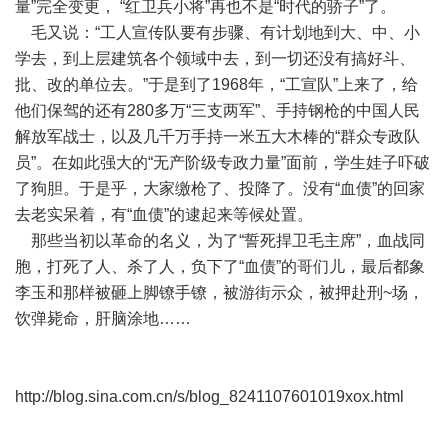
量”完全变更， “红卫兵小将”再也不是“时代的骄子”了。
毛又说：“工人宣传队要有步骤、有计划地到大、中、小
学去，到上层建筑各个领域中去，到一切还没有搞好斗、
批、改的单位去。”于是到了1968年，“工宣队”上来了，给
他们保驾的还有280多万“三支两军”、手持钢枪的中国人民
解放军战士，以及几千万手持一米五大木棒的“群众专政队
员”。在如此强大的“无产阶级专政力量”面前，学生娃子吓破
了狗胆。于是乎，大家缴枪了、投降了。没有“血债”的回家
去老实呆着，有“血债”的逮起来等候处置。
那些当初以革命的名义，为了“誓死捍卫毛主席”，血战同
胞，打死了人、杀了人，负下了“血债”的哥们儿，最后都象
李玉和那样被砸上脚镣手镣，被游街示众，被押赴刑~场，
饮弹毙命，肝脑涂地……
http://blog.sina.com.cn/s/blog_8241107601019xox.html