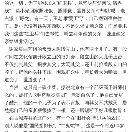
的这一切，为了能够加入“红卫兵”，竟坚决与父亲“划清界
线”。葛小光回家照吃饭、照睡觉，需要父亲时却以“哎，老
右派！”呼之。有一天，王老师“罢工”了：自己搬到宿舍住
了。葛小光没有钱买东西吃，不是乞求父亲原谅，而是要求
我们这些“红卫兵”们去帮忙，叫去斗争他的父亲，强迫他父
亲给钱养活他。
谢家集曲艺组的负责人叫段立山，他有两个儿子。有一段
时间在文化馆前开段立山的批判会，段立山的大儿子上台，
不仅批判其父，揭发其父，大骂其父，还上前掐着段立山的
脖子，把他的头往下压。围观群众中，年长者大为唏嘘：世
道变了，世道变了！
当然，这只是一碟小菜。据说北京有一个部级高干叫薄什
么的，被打入“刘×奇叛徒集团”，老婆自杀了，他自己受尽
了酷刑。他的一个儿子为了表示背叛、与其父不共戴天，居
然把自己的亲爹狠很揍了一顿，还一脚踹断了好几根肋骨！
在古城寿县的北门外，有一个在“旧社会”当过兵的农民，
别人说他是“国民党排长”、“牛鬼蛇神”。这是一个将近60岁