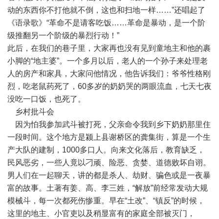
动的东西你不打他就不倒，这也和扫地一样……”还唱起了
《语录歌》“革命不是请客吃饭……革命是暴动，是一个阶
级推翻另一个阶级的暴烈行动！”
此后，在我们的巷子里，大家再也没有见到童地主和他的裹
小脚的“地主婆”。一个多月以后，老人的一个孙子来处理老
人的房产和家具，大家问他情况，他告诉我们：爷爷性格刚
烈，吃老鼠药死了，60多岁的奶奶哭的两眼流血，七天七夜
没吃一口饭，也死了。
乡村批斗会
因为怕我参加武斗被打死，父亲命令我到乡下奶奶那里住
一段时间。这个地方是颍上县谢桥区的龚集街，算是一个生
产大队的建制，1000多口人。向来文化落后，教育缺乏，
民风恶劣，一些人竟以刁顽、险恶、贪婪、道德败坏自诩。
男人们在一起聊天，讲的都是杀人、劫财、骗色或是一夜暴
富的故事。土著有姜、高、李三姓，“解放”前经常发动大规
模械斗，每一次都死伤惨重。早在“土改”、“镇反”的时候，
这里的地主、小官吏以及稍显富有的家庭全部被灭门，