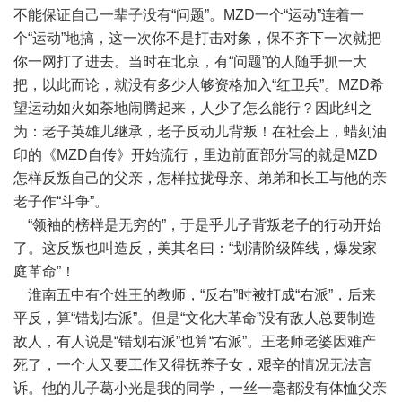
不能保证自己一辈子没有“问题”。MZD一个“运动”连着一
个“运动”地搞，这一次你不是打击对象，保不齐下一次就把
你一网打了进去。当时在北京，有“问题”的人随手抓一大
把，以此而论，就没有多少人够资格加入“红卫兵”。MZD希
望运动如火如荼地闹腾起来，人少了怎么能行？因此纠之
为：老子英雄儿继承，老子反动儿背叛！在社会上，蜡刻油
印的《MZD自传》开始流行，里边前面部分写的就是MZD
怎样反叛自己的父亲，怎样拉拢母亲、弟弟和长工与他的亲
老子作“斗争”。
“领袖的榜样是无穷的”，于是乎儿子背叛老子的行动开始
了。这反叛也叫造反，美其名曰：“划清阶级阵线，爆发家
庭革命”！
淮南五中有个姓王的教师，“反右”时被打成“右派”，后来
平反，算“错划右派”。但是“文化大革命”没有敌人总要制造
敌人，有人说是“错划右派”也算“右派”。王老师老婆因难产
死了，一个人又要工作又得抚养子女，艰辛的情况无法言
诉。他的儿子葛小光是我的同学，一丝一毫都没有体恤父亲