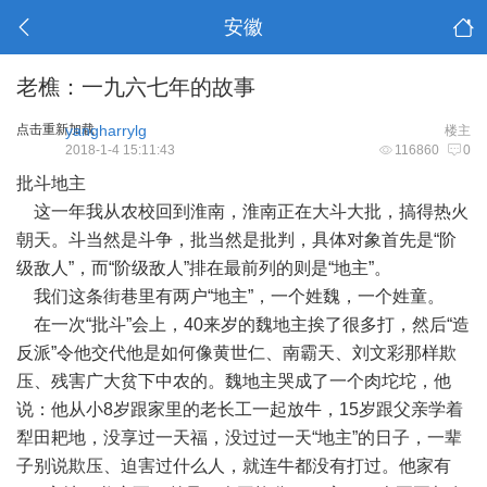
安徽
老樵：一九六七年的故事
点击重新加载
yangharrylg
楼主
2018-1-4 15:11:43
116860
0
批斗地主
这一年我从农校回到淮南，淮南正在大斗大批，搞得热火
朝天。斗当然是斗争，批当然是批判，具体对象首先是“阶
级敌人”，而“阶级敌人”排在最前列的则是“地主”。
我们这条街巷里有两户“地主”，一个姓魏，一个姓童。
在一次“批斗”会上，40来岁的魏地主挨了很多打，然后“造
反派”令他交代他是如何像黄世仁、南霸天、刘文彩那样欺
压、残害广大贫下中农的。魏地主哭成了一个肉坨坨，他
说：他从小8岁跟家里的老长工一起放牛，15岁跟父亲学着
犁田耙地，没享过一天福，没过过一天“地主”的日子，一辈
子别说欺压、迫害过什么人，就连牛都没有打过。他家有