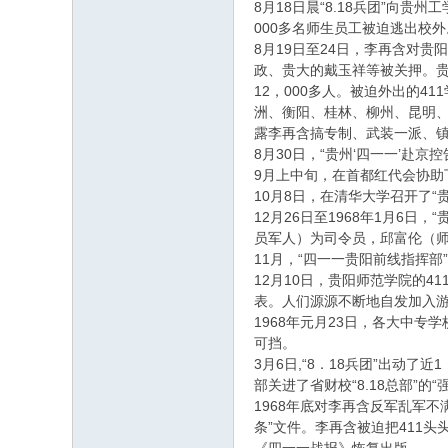
8月18日晨“8.18兵团”向
000多名师生员工被迫逃出校外
8月19日至24日，李再含对
政、贵大的戴玉祥等被关押。贵
12，000多人。被迫外出的
洲、衡阳、桂林、柳州、昆明、
露李再含搞专制、武装一派、
8月30日，“贵州‘四一一’赴京
9月上中旬，在首都红代会协助
10月8日，在清华大学召开了“
12月26日至1968年1月6
员军人）为司令员，邱富伦（
11月，“四一一贵阳前线指挥部
12月10日，贵阳师范学院的4
表。人们源源不断地自发加入
1968年元月23日，各大中
可挡。
3月6日,“8．18兵团”出动
部关进了省财校“8.18总部”
1968年底对李再含反军乱军不
条”文件。李再含被迫把411头