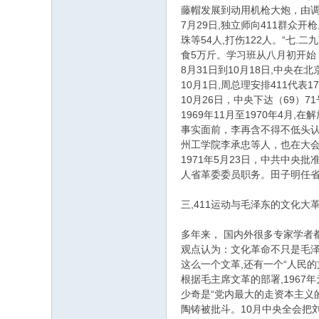
藤帽发展到动用机枪大炮，由调
7月29日,独立师向411群众
珠等54人,打伤122人。“七
食5万斤。学习班从八月初开始
8月31日到10月18日,中央
10月1日,周总理安排411代
10月26日，中央下达（69
1969年11月至1970年4
事实面前，李再含不得不低头认
州工学院李承忠等人，也在大会
1971年5月23日，中共中央
人省革委委员职务。田子明任省
三,411运动与毛泽东的文化大
多年来， 国内外很多专家学者
观点认为：文化革命不只是毛泽
这么一个文革,还有一个“人民
根据毛主席文革的部署,196
少奇是“党内最大的走资本主义
陶铸被批斗。10月中央全会把刘