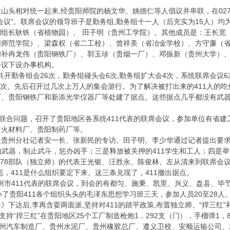
山头相对统一起来,经贵阳师院的杨文华、姚德仁等人倡议并串联，在027
会议”。联席会议的领导班子是勤务组,勤务组十一人（后充实为15人）均
组长耿铁（省植物园）、 田子明（贵州工学院）。其他成员是：王长宽
阳师范学院）、梁森权（省二工校）、曾祥美（省冶金学校）、方守廉（
补冉龙伟（贵阳钢铁厂）、郭玉珍（贵烟一厂）、邓振新（贵州大学）、
会议下设办事机构。
日共开勤务组会26次，勤务组碰头会6次,勤务组扩大会4次，系统联席会议6次
3次。先后召开过几次上万人的集会游行。为了解决被打出来的411人的
、贵阳钢铁厂和新添光学仪器厂等处建了据点。这些据点几乎都没有武器装
口联合问题，召开了贵阳地区各系统411代表的联席会议，参加单位有省
耐火材料厂、贵阳制药厂等。
华社贵州分社记者安一长、张新民的专访。田子明、李少华通过记者提出要求：
”的武器，制止武斗，惩办凶手；三是释放被关押的411学生和工人；四是
7578部队（独立师）的代表王光银、汪胜永、陈俊林、左从清来到联席会
惩，411是什么组织要定下来。这三条兑现了，411撤出据点。
地州市411代表的联席会议，到会的有都匀、施秉、凯里、兴义、盘县、
举办了贵阳411各个组织头头的毛泽东思想学习班三天，参加人员20至28人
》下达后,李再含耍两面派,坚持对411的踏平政策,布置独立师、“捍三
持“捍三红”在贵阳地区25个工厂制造枪炮1，292支（门），手榴弹1，84
贵州汽车制造厂、贵州水泥厂、贵州橡胶总厂、遵义卫校、安顺运输公司