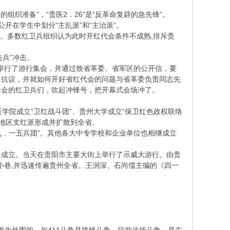
组织准备”，“贵医2．26”是“反革命复辟的急先锋”。
公开在学生中划分“主乱派”和“主治派”。
在外。多数红卫兵组织认为此时开红代会条件不成熟,排斥贵
击兵”冲击。
多人举行了游行集会，并通过致省革委、省军区的公开信，要
出抗议，并就如何开好省红代会的问题与省革委负责同志先
休会的红卫兵们，吹起冲锋号，把开幕式会场冲了。
医学院成立“卫红战斗团”、贵州大学成立“保卫红色政权联络
贵阳地区支红派形成并扩散到全省。
“九．一五兵团”。其他各大中专学校和企业单位也相继成立
宣告成立。当天在贵阳市主要大街上举行了示威大游行。由贵
街小巷,并迅速传遍贵州全省。王润深、石尚儒主编的《四一