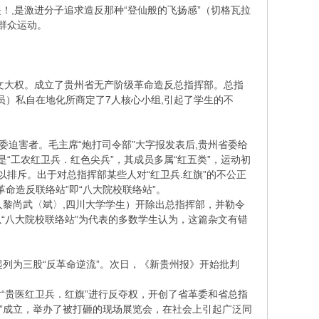
,是激进分子追求造反那种“登仙般的飞扬感”（切格瓦拉
的群众运动。
财文大权。成立了贵州省无产阶级革命造反总指挥部。总指
员）私自在地化所商定了7人核心小组,引起了学生的不
委迫害者。毛主席“炮打司令部”大字报发表后,贵州省委给
是“工农红卫兵．红色尖兵”，其成员多属“红五类”，运动初
以排斥。出于对总指挥部某些人对“红卫兵.红旗”的不公正
革命造反联络站”即“八大院校联络站”。
人黎尚武〈斌〉,四川大学学生）开除出总指挥部，并勒令
“八大院校联络站”为代表的多数学生认为，这篇杂文有错
起列为三股“反革命逆流”。次日，《新贵州报》开始批判
对“贵医红卫兵．红旗”进行反夺权，开创了省革委和省总指
团”成立，举办了被打砸的现场展览会，在社会上引起广泛同