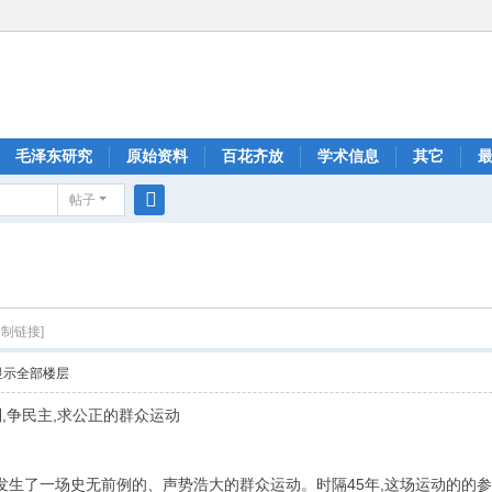
毛泽东研究
原始资料
百花齐放
学术信息
其它
帖子
搜
索
复制链接]
显示全部楼层
,争民主,求公正的群众运动
,贵州发生了一场史无前例的、声势浩大的群众运动。时隔45年,这场运动的