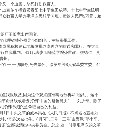
一个又一个血案，杀死打伤数百人。
打死411宣传车播音员贵阳七中学生田成琴、十七中学生陈明
地区群众数百人举办毛泽东思想学习班，拨给人民币5万元，粮
棉纺织厂王长宽出席国宴。
亦农代理省核心领导小组组长，主持贵州工作。
习班全体成员积极踊跃地揭发批判李再含的错误和罪行。在大量
行自我批判。411代表贵阳师范学院孙世政、姚德仁、贵
贵州。
的 一 一切职务,免去戚休、徐英年等8人省革委常委、44
观点我很欣赏,因为这个观点能准确地分析411运动。这个
革命路线或者要打倒“中国的赫鲁晓夫”－－刘少奇。除了
争,打倒特权阶层,争取自己的利益。
。4月1日中央文革的戚本禹在《人民日报》不点名地宣布刘
少奇多次被批斗。8月5日,二号、三号“走资派”邓小平、
走资派”全部被清出中央委员会。总之,这一时期毛泽东的文革