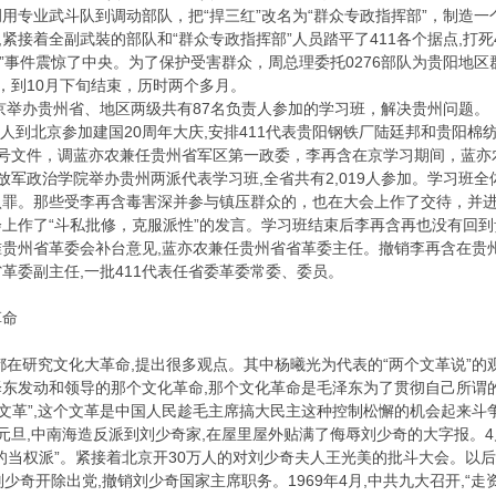
用专业武斗队到调动部队，把“捍三红”改名为“群众专政指挥部”，制造
开枪,紧接着全副武裝的部队和“群众专政指挥部”人员踏平了411各个据点,
.二九”事件震惊了中央。为了保护受害群众，周总理委托0276部队为贵阳
，到10月下旬结束，历时两个多月。
在北京举办贵州省、地区两级共有87名负责人参加的学习班，解决贵州问题。
表17人到北京参加建国20周年大庆,安排411代表贵阳钢铁厂陆廷邦和贵阳
）71号文件，调蓝亦农兼任贵州省军区第一政委，李再含在京学习期间，蓝
月,在解放军政治学院举办贵州两派代表学习班,全省共有2,019人参加。学
罪。那些受李再含毒害深并参与镇压群众的，也在大会上作了交待，并进
上作了“斗私批修，克服派性”的发言。学习班结束后李再含再也没有回到
批准贵州省革委会补台意见,蓝亦农兼任贵州省省革委主任。撤销李再含在贵州
革委副主任,一批411代表任省委革委常委、委员。
革命
都在研究文化大革命,提出很多观点。其中杨曦光为代表的“两个文革说”的
东发动和领导的那个文化革命,那个文化革命是毛泽东为了贯彻自己所谓的
的文革”,这个文革是中国人民趁毛主席搞大民主这种控制松懈的机会起来斗
7年元旦,中南海造反派到刘少奇家,在屋里屋外贴满了侮辱刘少奇的大字报
的当权派”。紧接着北京开30万人的对刘少奇夫人王光美的批斗大会。以后刘
少奇开除出党,撤销刘少奇国家主席职务。1969年4月,中共九大召开,“