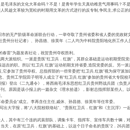
是毛泽东的文化大革命吗？不是！是青年学生天真幼稚意气用事吗？不是！
贵州人民趁文革较为宽松的时期用文革的方式进行的反专制,争民主,求公正
省和贵阳市的无产阶级革命派联合行动，一举夺取了贵州省委和省人委的党政
华社贵州分社记者）、孙昌德、徐英年（二人均为中科院贵阳地化所工作人
南的春雷”为题发表社论，祝贺贵州夺权胜利。
两大派组织。一派是贵医“红卫兵．红旗”，其群众基础是运动初期受院党
远吉的职。所以“红卫兵.红旗”运动初期支持省委,造院党委的反。另一派
反,它参加了贵州夺权。总指挥部的一些常委把“红卫兵.红旗”视为保守派加
忠、贵州工学院田子明等人成立了有“红卫兵.红旗”参加的贵州省大专院校
州报》登出《二九通令》，将西南毛泽东思想红卫兵贵州野战兵团（负责
刊。原因是该小报上的一篇杂文《理水拾遗》，影射总指挥部某些人。以
团。
省革命委员会”成立。李再含任主任,戚休、孙昌德、徐英年等任常委。
人写出大字报，将“八大院校联络站”、“贵医红卫兵．红旗”和《主沉浮》一
00余人，其中有三个连的武装部队，调集卡车、指挥车、宣传车共数十辆，
当天，在原“红卫兵．红旗”的基础上，以这个日子命名的贵医“2．26兵