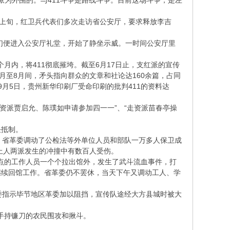
守派为外围的。与411斗争是路线斗争。目前这场斗争，是左
5月上旬，红卫兵代表们多次走访省公安厅，要求释放李吉
代表们便进入公安厅礼堂，开始了静坐示威。一时间公安厅里
个月内，将411彻底摧垮。截至6月17日止，支红派的宣传
5月至8月间，矛头指向群众的文章和社论达160余篇，占同
9月5日，贵州新华印刷厂受命印刷的批判411的资料达
走资派贾启允、陈璞如申请参加四一一”、“走资派苗春亭操
决抵制。
立，省革委调动了公检法等外单位人员和部队一万多人保卫成
上人两派发生的冲撞中有数百人受伤。
观点的工作人员一个个拉出馆外，发生了武斗流血事件，打
继续回馆工作。省革委仍不罢休，当天下午又调动工人、学
省革委指示毕节地区革委加以阻挡，宣传队途经大方县城时被大
0多手持镰刀的农民围攻和揪斗。