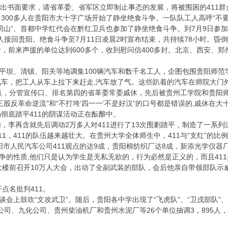
会提出书面要求，请省革委、省军区立即制止事态的发展，将被围困的411
1，300多人在贵阳市大十字广场开始了静坐绝食斗争。一队队工人高呼“
冈山”、首都中学红代会在黔红卫兵也参加了静坐绝食斗争。到7月9日参加人
多人接回贵阳。绝食斗争至7月11日凌晨2时宣布结束，共持续78小时。昏
，前来声援的单位达到600多个，收到慰问信400多封。北京、西安、郑
从平坝、清镇、阳关等地调集100辆汽车和数千名工人，企图包围贵阳师范学
车，把工人从车上拉下来赶走,汽车放了气。这些趴着的汽车在师院大门
至12点，分管宣传口、排名第四的省革委常委戚休，先后被贵州工学院和贵阳
三股反革命逆流”和“不打垮‘四一一’不是好汉”的口号都是错误的,戚休
彻底踏平411的阴谋活动正在酝酿中。
月内，李再含就先后调动2万多人对411进行了13次围剿踏平，制造了一系列
1，411的队伍越来越壮大。在贵州大学全体师生中，411与“支红”的比
阳市人民汽车公司411观点的达9成，贵阳棉纺织厂达8成，新添光学仪器厂
斗争的性质,他们只是认为学生是无私无欲的，行为必然是正义的，而且41
大楼前召开10万人大会，出动了全副武装的部队，会后他亲自带领部队示威
点名批判411。
谈会上鼓吹“文攻武卫”。随后，贵阳各中学出现了“飞虎队”、“卫戌部队”
冶公司、九化公司、贵州柴油机厂和贵州水泥厂等26个单位抽调3，895人，