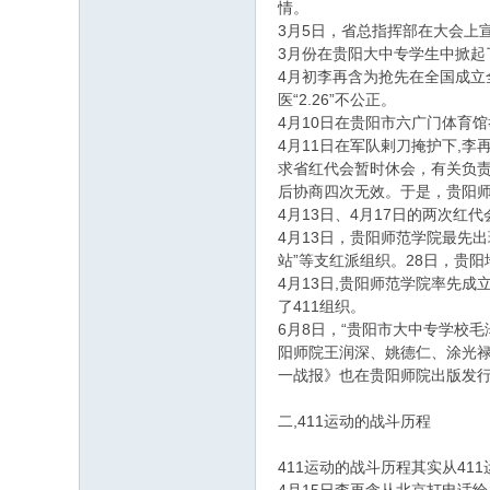
情。
3月5日，省总指挥部在大会上宣
3月份在贵阳大中专学生中掀起了
4月初李再含为抢先在全国成立全
医“2.26”不公正。
4月10日在贵阳市六广门体育馆
4月11日在军队剌刀掩护下,
求省红代会暂时休会，有关负
后协商四次无效。于是，贵阳
4月13日、4月17日的两次红
4月13日，贵阳师范学院最先
站”等支红派组织。28日，贵阳
4月13日,贵阳师范学院率先成
了411组织。
6月8日，“贵阳市大中专学校
阳师院王润深、姚德仁、涂光禄
一战报》也在贵阳师院出版发行,
二,411运动的战斗历程
411运动的战斗历程其实从41