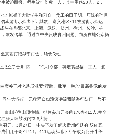
少学生被迫跳楼。师生被打伤数十人，其中重伤23人。2，
矿企业,抓捕了大批学生和群众，贵工的田子明、师院的孙世
含稻草游街示众者不计其数。遵义地区411被游街示众达
分别战斗在首都北京、上海、武汉、郑州、徐州、长沙、株
站”，散发传单，通过向中央反映贵州问题、向所在地公众揭
静坐京西宾馆揪李再含，绝食5天。
。会上成立了贵州“四一一”总司令部，确定袁昌福（工人，复
毛主席关于对老造反派要“帮助、批评、联合”最新指示的发
夺权一周年大游行，无数群众如滚滚洪流紧随游行队伍，势不
围，由山脚往山顶搜捕。抓住参加开会的170多411人,并全
红派大肆鼓吹的“3.6大捷”。
北京召开。3月27日，中央下发了解决贵州问题的“双红五
然专门用于对付411。411运动从地下斗争改为公开斗争,