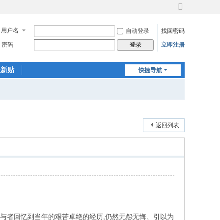
切
换
用户名
自动登录
找回密码
到
宽
密码
立即注册
登录
版
最新贴
快捷导航
返回列表
的参与者回忆到当年的艰苦卓绝的经历,仍然无怨无悔、引以为