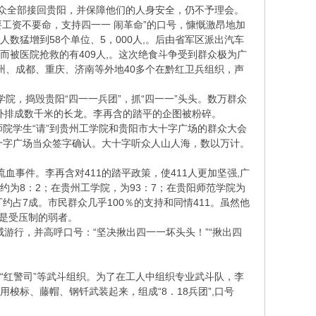
群众全部接回贵阳，并保障他们的人身安全，仍不予理会。
不要工资不要命，支持四一一 闹革命”的口号，慷慨激昂地加
数猛增到58个单位、5，000人,。后由省军区派出汽车
倒而被医院抢救的有409人,。这次绝食斗争受到群众极为广
州、成都、重庆、济南等外地40多个在黔红卫兵组织，声
院，捣毁贵阳“四一一兵团”，抓“四一一”头头。数万群众
外排成数千米的长龙。李再含的踏平的企图被粉碎。
师院学生“请”到贵州工学院和贵阳市大十字广场的群众大会
在大十字广场当众签字确认。大十字听众人山人海，数以万计。
流血事件。李再含对411的踏平政策，使411人更加坚强,广
例约为8：2；在贵州工学院，为93：7；在贵阳师范学院为
约占7成。市民群众几乎100％的支持和同情411。虽然他
1是受压制的弱者。
游行，并高呼口号：“坚决揪出四一一坏头头！”“揪出四
、“红警司”等武斗组织。为了在工人中组织专业武斗队，李
用梭标、藤帽、钢钎武装起来，组成“8．18兵团”,口号