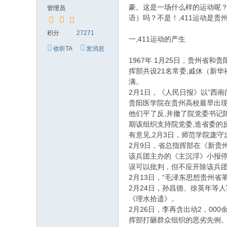
究
豪。这是一场什么样的运动呢？
管理员
网
语）吗？不是！,411运动是
积分
27271
一,411运动的产生
收听TA
发消息
1967年 1月25日，贵州
挥部共设21名常委,戚休（新
满。
2月1日，《人民日报》以“西
贵阳医学院在贵州高校最早出现
他们平了反,并撤了院党委书记陈
期该组织支持院党委,造省委的
有意见,2月3日，师范学院庞守
2月9日，省总指挥部在《新贵
该兵团主办的《主沉浮》小报停
误可以批判，但不应开除该兵
2月13日，“毛泽东思想贵州
2月24日，孙昌德、徐英年等
《理水拾遗》。
2月26日，李再含出动2，0
挥部打砸群众组织的恶劣先例。