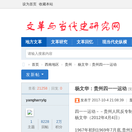
设为首页
收藏本站
地方文革
文革研究
文革回忆
现当代史纵横
»
首页
›
西南地区
›
贵州
›
杨文华：贵州四一一运动
文
发新帖
革
杨文华：贵州四一一运动
查看:
21258
|
回复:
0
[
与
当
yangharrylg
发表于 2017-10-4 21:08:39
|
代
四一一运动－－贵州人民反专制
史
杨文华（2012年4月4日）
1
8228
2万
研
主题
回帖
积分
1967年初到1969年7月底