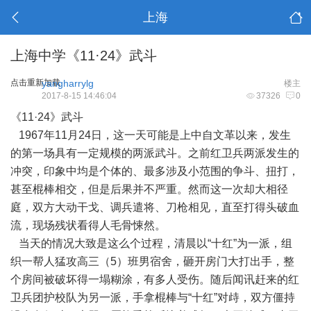
上海
上海中学《11·24》武斗
点击重新加载
yangharrylg
楼主
2017-8-15 14:46:04
37326
0
《11·24》武斗
1967年11月24日，这一天可能是上中自文革以来，发生
的第一场具有一定规模的两派武斗。之前红卫兵两派发生的
冲突，印象中均是个体的、最多涉及小范围的争斗、扭打，
甚至棍棒相交，但是后果并不严重。然而这一次却大相径
庭，双方大动干戈、调兵遣将、刀枪相见，直至打得头破血
流，现场残状看得人毛骨悚然。
当天的情况大致是这么个过程，清晨以“十红”为一派，组
织一帮人猛攻高三（5）班男宿舍，砸开房门大打出手，整
个房间被破坏得一塌糊涂，有多人受伤。随后闻讯赶来的红
卫兵团护校队为另一派，手拿棍棒与“十红”对歭，双方僵持