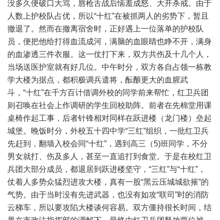
没多久便破口大骂，唇枪舌战后恼羞成怒、大开杀戒。由于
人数上护校队占优，所以“十红”在被抓两人的劣势下，暂且
撤退了。然而在撤离宿舍时，正好遇上一位落单的护校队
员，便把他给打得血流成河，满脑的血眼睛也睁不开，满身
的血渗透三件衣服。这一仗打下来，双方共伤及十几个人，
当场送医护室就有好几位。中午时分，双方各自占领一栋教
学大楼为据点，都积极调兵遣将，酝酿更大的血腥武
斗，“十红”在千方百计借调外校的同学前来帮忙，红卫兵团
则召唤在社会上作调研的学生回校助阵。前者在先棉堂用课
桌椅作起工事，后者针锋相对同样在跃进楼（龙门楼）垒起
城堡。晚饭时分，外校五十四中学“三红”组织，一批红卫兵
先赶到，翻墙入校会同“十红”，遇到高三（5)班同学，不分
男女就打、伤及多人，甚至一直追打到食堂。于是在校红卫
兵团大部分成员，都退居到跃进楼坚守，“三红”与“十红”，
仗着人多势众猛烈进攻大楼，真有一股“黑云压城城欲摧”的
气势。由于当时没有先进武器，也没有如攻“联司”时的消防
云梯车，所以要攻陷大楼谈何容易。双方僵持很长时间，结