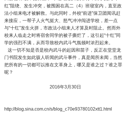
红”阻绕、发生冲突，被围困在高二（4）班寝室内，直至政
法小组来电才被解救。与此同时，外校“前进”保卫团闻讯赶
来接应，一帮子人火气挺大、怒气冲冲闯进学校，差一点
与“十红”发生火拼，市政法小组来人才算及时阻止。然而外
校来人临走之时将宿舍同学的被子撕烂了，这引起“十红”同
学的强烈不满，从而导致校内武斗气氛顿时浓烈起来。
这一切不知是否是校内武斗的起因和苗子，反正在堂堂龙
门书院发生如此骇人听闻的武斗事件，真是闻所未闻，当然
把所有的一切都可以推在文革身上，哪又是谁之过？谁之罪
呢？
2016年3月30日
http://blog.sina.com.cn/s/blog_c70e93780102xtt1.html