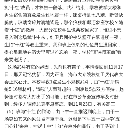
果在市政法指挥部的调解下，最终由红卫兵团释放两位被
抓“十红”成员，才算告一段落。武斗结束，学校教学大楼和
男生宿舍简直象发生过地震一样，课桌椅乱七八糟、断臂缺
腿的，玻璃窗碎片满地皆是，那个狼狈相哪还象座学校？随
着“十红”的撤离，大部分在校学生也离校回家了，谁也不想
卷入到这场武斗中来，红卫兵团护校队坚守在跃进楼一夜，
生怕“十红”等卷土重来。我和班上仅剩的七位男生没回家，
提心吊胆地在宿舍里度过难忘的一夜，学校“复课闹革命”看
来要泡汤了。
这场武斗有它的起因，先前也有苗子，事情要回到11月17
日，那天记忆犹新，因为正逢上海市大专院校红卫兵代表大
会正式召开。本校半夜1点发生小规模武斗，由“十红”所谓
抢5.16黑材料，“绑架”人而引起的，到凌晨5点双方僵持，趋
势随时都有大打出手的可能，好在市公革会宣传车及时赶
到，经多方调停总算平息事态。到11月23日，有关高三
（5）班与“十红”的辩论，由下午一直推迟到晚上，由于一
场突如其来的风波被严重干扰。这就是下午五十四中学“五
四公社”来校，控诉上中“十红”在校外的暴行，由于受到“十