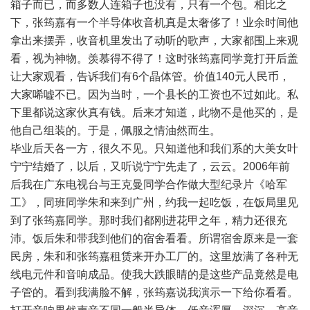
箱子而已，而多数人连箱子也没有，只有一个包。相比之
下，张筠嘉有一个半导体收音机真是太奢侈了！业余时间他
拿出来摆弄，收音机里发出了动听的歌声，大家都围上来观
看，视为神物。羡慕得不得了！这时张筠嘉同学竟打开后盖
让大家观看，告诉我们有6个晶体管。价值140元人民币，
大家唏嘘不已。因为当时，一个县长的工资也不过如此。私
下里都说这家伙真有钱。后来才知道，此物不是他买的，是
他自己组装的。于是，佩服之情油然而生。
毕业后天各一方，很久不见。只知道他和我们系的大美女叶
宁宁结婚了，以后，又听说宁宁先走了，云云。2006年前
后我在广东电视台与王克曼同学合作做大型纪录片《哈军
工》，同班同学朱和来到广州，约我一起吃饭，在饭局里见
到了张筠嘉同学。那时我们都刚进花甲之年，精力还很充
沛。饭后朱和带我到他们的宿舍看看。所谓宿舍原来是一套
民房，朱和和张筠嘉租赁来开办工厂的。这里放满了各种无
线电元件和音响成品。使我大跌眼睛的是这些产品竟然是电
子管的。看到我满脸不解，张筠嘉说我演示一下给你看看。