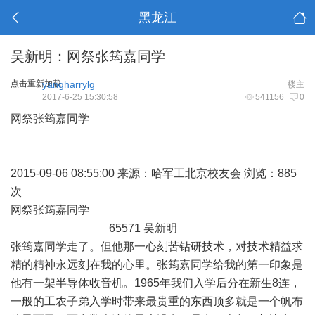
黑龙江
吴新明：网祭张筠嘉同学
点击重新加载
yangharrylg
楼主
2017-6-25 15:30:58
541156
0
网祭张筠嘉同学
2015-09-06 08:55:00 来源：哈军工北京校友会 浏览：885
次
网祭张筠嘉同学
65571 吴新明
张筠嘉同学走了。但他那一心刻苦钻研技术，对技术精益求
精的精神永远刻在我的心里。张筠嘉同学给我的第一印象是
他有一架半导体收音机。1965年我们入学后分在新生8连，
一般的工农子弟入学时带来最贵重的东西顶多就是一个帆布