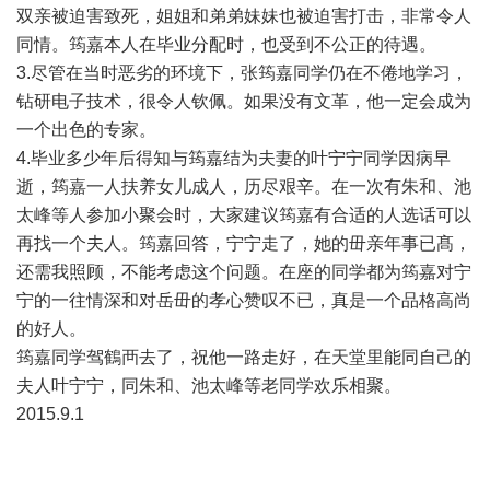
双亲被迫害致死，姐姐和弟弟妹妹也被迫害打击，非常令人
同情。筠嘉本人在毕业分配时，也受到不公正的待遇。
3.尽管在当时恶劣的环境下，张筠嘉同学仍在不倦地学习，
钻研电子技术，很令人钦佩。如果没有文革，他一定会成为
一个出色的专家。
4.毕业多少年后得知与筠嘉结为夫妻的叶宁宁同学因病早
逝，筠嘉一人扶养女儿成人，历尽艰辛。在一次有朱和、池
太峰等人参加小聚会时，大家建议筠嘉有合适的人选话可以
再找一个夫人。筠嘉回答，宁宁走了，她的毌亲年事已髙，
还需我照顾，不能考虑这个问题。在座的同学都为筠嘉对宁
宁的一往情深和对岳毌的孝心赞叹不已，真是一个品格高尚
的好人。
筠嘉同学驾鶴襾去了，祝他一路走好，在天堂里能同自己的
夫人叶宁宁，同朱和、池太峰等老同学欢乐相聚。
2015.9.1