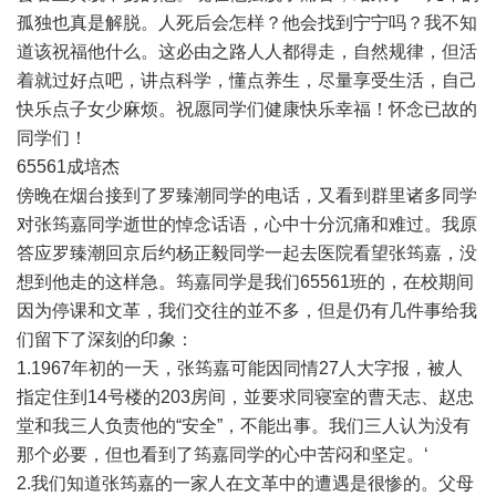
孤独也真是解脱。人死后会怎样？他会找到宁宁吗？我不知
道该祝福他什么。这必由之路人人都得走，自然规律，但活
着就过好点吧，讲点科学，懂点养生，尽量享受生活，自己
快乐点子女少麻烦。祝愿同学们健康快乐幸福！怀念已故的
同学们！
65561成培杰
傍晚在烟台接到了罗臻潮同学的电话，又看到群里诸多同学
对张筠嘉同学逝世的悼念话语，心中十分沉痛和难过。我原
答应罗臻潮回京后约杨正毅同学一起去医院看望张筠嘉，没
想到他走的这样急。筠嘉同学是我们65561班的，在校期间
因为停课和文革，我们交往的並不多，但是仍有几件事给我
们留下了深刻的印象：
1.1967年初的一天，张筠嘉可能因同情27人大字报，被人
指定住到14号楼的203房间，並要求同寝室的曹天志、赵忠
堂和我三人负责他的“安全”，不能出事。我们三人认为没有
那个必要，但也看到了筠嘉同学的心中苦闷和坚定。‘
2.我们知道张筠嘉的一家人在文革中的遭遇是很惨的。父母