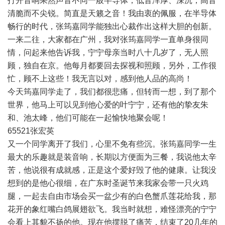
打开音响果然声音不同一般半导体，低音浑厚、深沉，高音
清脆而不尖锐。简直是天籁之音！我由衷的佩服，在半导体
畅行的时代，张筠嘉同学能独出心裁作出这样大胆的创新。
一来二往，大家都在广州，我对张筠嘉同学一直单身很同
情，问起来他告诉我，宁宁母亲当时八十几岁了，无人照
顾，独自在京。他每月都要回去探视和照顾，另外，工作很
忙，顾不上这些！我无言以对，感到他人品的高尚！
今天筠嘉同学走了，我们都很悲痛，但转而一想，到了那个
世界，他马上可以见到他心爱的叶宁宁，还有他的挚友朱
和、池太峰，他们可能在一起愉快地聚会呢！
65521张宏英
又一个同学离开了我们，心里不免有些沉。张筠嘉同学一生
最大的乐趣就是装音响，长期以方便面为三餐，我说他太辛
苦，他说很有成就感，正是这个爱好毁了他的健康。让我没
想到的是他心很细，在广东时圣诞节来我家会带一只火鸡
腿，一起去自由市场会买一盆少有的白色蟹爪莲花给我，那
花开的象红嘴白鸽展翅欲飞。我当时就想，难怪漂亮的宁宁
会看上其貌不扬的他。现在他摆脱了痛苦，结束了20几年的