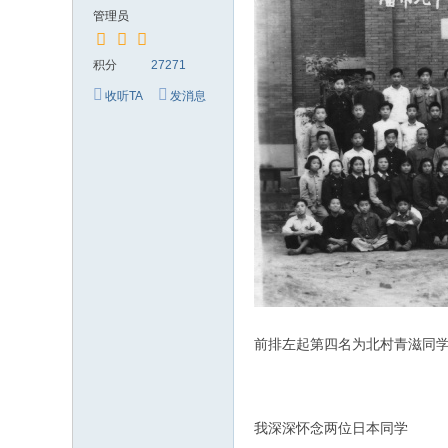
究
管理员
网
积分
27271
收听TA
发消息
前排左起第四名为北村青滋同
我深深怀念两位日本同学