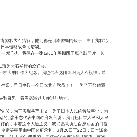
村青滋和大石浩行，他们都是日本侨民的孩子。由于我和北
因日本侵略战争而暗淡。
一切活动。我保存一张1951年暑期团干班合影照片，其
·二班为大石举行的欢送会。
石一枚大别针作为纪念。我也代表党团组织为大石祝福，希
人生观，早日争取一个日本共产党员！！”。为了不给他添
原寺和目黑，看看葆湘过去住过的地方。
产党员，为了实现共产主义，为了日本人民的解放事业，为
开始的, 廖承志代表中国政府发言说：我们把日本人民和人民
友好的，本着这个人道主义，我们愿意协助自愿回国的日侨
食宿等费用由中国政府承担。3月20日至22日，日本派来
以前。7月后个别未走的，由红十字会继续帮助解决。这次