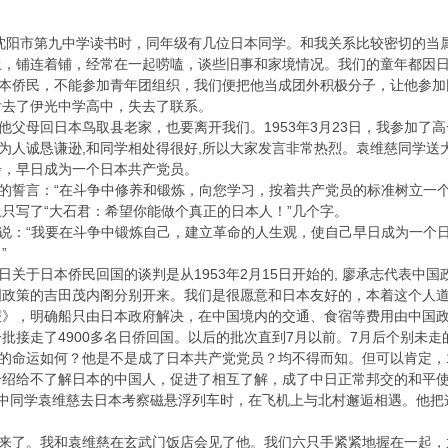
市第九中学读书时，同年级有几位日本同学。和我关系比较密切的当属
上，铺连着铺，经常在一起唠嗑，谈些旧事和家境情况。我们的童年都因
侨民，不能参加青年团组织，我们便把他当成团外积极分子，让他参加团
后去了伊光中学高中，失去了联系。
母回日本鸟取县老家，也要离开我们。1953年3月23日，我参加了高
人诚恳谦逊,和同学相处得很好,所以大家发言非常热烈。袁维慈同学送
步，早日成为一个日本共产党员。
誓言：“在斗争中修养和锻炼，向您学习，按着共产党员的标准树立一个
只写了“大石君：希望你能做个真正的日本人！”几个字。
：“我要在斗争中锻炼自己，建立革命的人生观，使自己早日成为一个日
”
于日本侨民回国的谈判是从1953年2月15日开始的, 廖承志代表中
政策的吉田茂内阁分别开来。我们是很愿意和日本友好的，本着这个人道
》，明确船只由日本政府解决，在中国境内的交通、食宿等费用由中国政府
批接走了4900多名日侨回国。以后的批次直到7月以前。7月后个别未走
命运如何？他是不是成了日本共产党党员？均不得而知。但可以肯定，1
介绍给不了解日本的中国人，促进了相互了解，成了中日正常邦交的和平
中同学袁维慈去日本考察磁悬浮列车时，在飞机上与北村邂逅相遇。他把
了。我和袁维慈在玄武门饭店会见了他。我们六只手紧紧地握在一起，