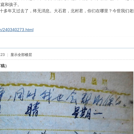
家庭和孩子。
多年又过去了，终无消息。大石君，北村君，你们在哪里？今世我们老
om/240340273.html
:23
|
显示全部楼层
订稿）