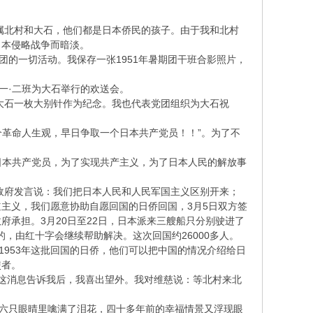
北村和大石，他们都是日本侨民的孩子。由于我和北村
日本侵略战争而暗淡。
的一切活动。我保存一张1951年暑期团干班合影照片，
一·二班为大石举行的欢送会。
大石一枚大别针作为纪念。我也代表党团组织为大石祝
革命人生观，早日争取一个日本共产党员！！”。为了不
本共产党员，为了实现共产主义，为了日本人民的解放事
国政府发言说：我们把日本人民和人民军国主义区别开来；
主义，我们愿意协助自愿回国的日侨回国，3月5日双方签
承担。3月20日至22日，日本派来三艘船只分别驶进了
的，由红十字会继续帮助解决。这次回国约26000多人。
953年这批回国的日侨，他们可以把中国的情况介绍给日
使者。
这消息告诉我后，我喜出望外。我对维慈说：等北村来北
六只眼晴里噙满了泪花，四十多年前的幸福情景又浮现眼