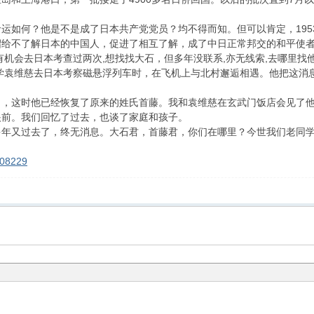
运如何？他是不是成了日本共产党党员？均不得而知。但可以肯定，19
绍给不了解日本的中国人，促进了相互了解，成了中日正常邦交的和平使
有机会去日本考查过两次,想找找大石，但多年没联系,亦无线索,去哪里找他
同学袁维慈去日本考察磁悬浮列车时，在飞机上与北村邂逅相遇。他把这
了，这时他已经恢复了原来的姓氏首藤。我和袁维慈在玄武门饭店会见了
眼前。我们回忆了过去，也谈了家庭和孩子。
年又过去了，终无消息。大石君，首藤君，你们在哪里？今世我们老同学还有
208229