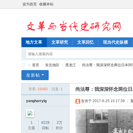
设为首页
收藏本站
地方文革
文革研究
文革回忆
现当代史纵横
»
首页
›
东北地区
›
黑龙江
›
尚法尊：我深深怀念两位日本同
文
发新帖
革
尚法尊：我深深怀念两位日
查看:
16460
|
回复:
1
与
当
yangharrylg
发表于 2017-6-25 15:17:39
|
代
史
1
8228
2万
研
主题
回帖
积分