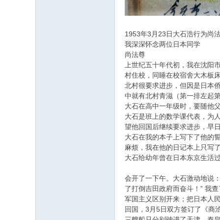
1953年3月23日大石浩行为
我深深怀念两位日本同学
尚法尊
上世纪五十年代初，我在沈阳
村住校，同睡在校宿舍大木板
北村很要求进步，但因是日本侨
中就有北村青滋（第一排左起
大石在高中一年级时，要随他父
大石是班上的数学课代表，为人
望他回国后继续要求进步，早
大石在我的本子上写下了他的誓
麻烦，我在他的日记本上只写了
大石给幼年曾在日本东京生活过
会开了一下午。大石激动地说：
了打倒吉田政府而奋斗！” 我
军国主义区别开来；把日本人
回国，3月5日双方签订了《商
三艘船只分别驶进了天津、秦皇