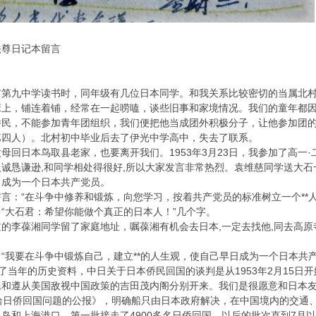
尚法尊日记本留言
市第九中学读书时，同年级有几位日本同学。和我关系比较密切的当属北
床上，铺连着铺，经常在一起唠嗑，谈些旧事和家境情况。我们的童年都
民，不能参加青年团组织，我们便把他当成团外积极分子，让他参加团的
第四人）。北村初中毕业后去了伊光中学高中，失去了联系。
母回日本鸟取县老家，也要离开我们。1953年3月23日，我参加了高一
诚恳谦逊,和同学相处得很好,所以大家发言非常热烈。袁维慈同学送大
日成为一个日本共产党员。
言：“在斗争中修养和锻炼，向您学习，按着共产党员的标准树立一个**
“大石君：希望你能做个真正的日本人！”几个字。
的李葆湘同学留了家庭地址，嘱葆湘有机会去日本,一定去找他,同去高
“我要在斗争中锻炼自己，建立**的人生观，使自己早日成为一个日本共
查了当年的历史资料，中日关于日本侨民回国的谈判是从1953年2月15日
民和遵从美国敌视中国政策的吉田茂内阁分别开来。我们是很愿意和日本
洽日侨回国问题的公报》，明确船只由日本政府解决，在中国境内的交通、
岛和上海港口，第一批接走了4900多名日侨回国。以后的批次直到7月