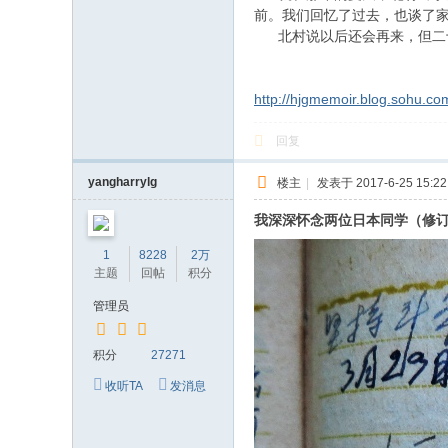
前。我们回忆了过去，也谈了
北村说以后还会再来，但二十
http://hjgmemoir.blog.sohu.c
回复
yangharrylg
楼主
|
发表于 2017-6-25 15:22
我深深怀念两位日本同学（修
1
8228
2万
主题
回帖
积分
管理员
积分
27271
收听TA
发消息