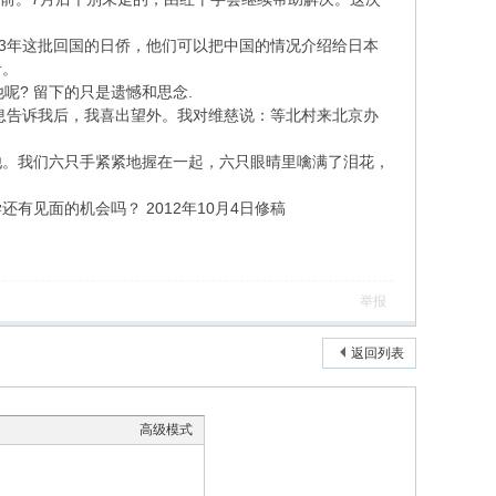
53年这批回国的日侨，他们可以把中国的情况介绍给日本
者。
呢? 留下的只是遗憾和思念.
消息告诉我后，我喜出望外。我对维慈说：等北村来北京办
他。我们六只手紧紧地握在一起，六只眼晴里噙满了泪花，
见面的机会吗？ 2012年10月4日修稿
举报
返回列表
高级模式