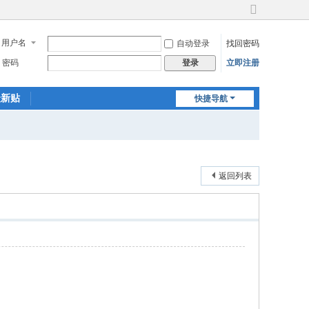
切
换
用户名
自动登录
找回密码
到
宽
密码
立即注册
登录
版
最新贴
快捷导航
返回列表