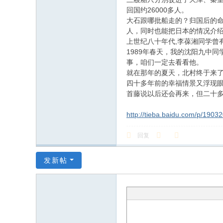
回国约26000多人。
大石跟哪批船走的？归国后的命
人，同时也能把日本的情况介
上世纪八十年代,李葆湘同学曾
1989年春天，我的沈阳九中
事，咱们一定去看看他。
就在那年的夏天，北村终于来
四十多年前的幸福情景又浮现
首藤说以后还会再来，但二十多
http://tieba.baidu.com/p/1903
回复
发新帖