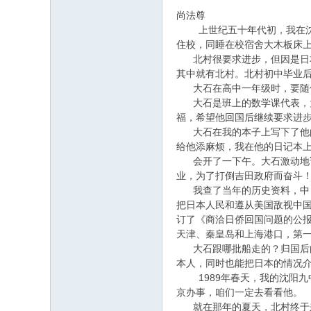
尚法尊
上世纪五十年代初，我在沈阳
住校，同睡在校宿舍大木板床
北村很要求进步，但因是日本
其中就有北村。北村初中毕业
大石在高中一年级时，要随他父
大石是班上的数学课代表，为
福，希望他回国后继续要求进
大石在我的本子上写下了他的
给他添麻烦，我在他的日记本上
会开了一下午。大石激动地说
业，为了打倒吉田政府而奋斗！
我查了当年的历史资料，中日关
把日本人民和遵从美国敌视中国
订了《商洽日侨回国问题的公报
天津、秦皇岛和上海港口，第一
大石跟哪批船走的？归国后的
本人，同时也能把日本的情况
1989年春天，我的沈阳九
京办事，咱们一定去看看他。
就在那年的夏天，北村终于来