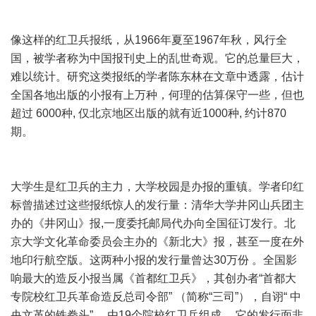
像这样的红卫兵报纸，从1966年夏至1967年秋，风行全
国，被学者称为中国报刊史上的乱世奇观。它的总量巨大，
难以统计。研究这类报纸的学者陈东林在文章中透露，估计
全国各地出版的小报有上万种，何理的估算保守一些，但也
超过 6000种, 仅北京地区出版的就有近1000种, 约计870
期。
大学生是红卫兵的主力，大学校园是办报的重镇。学者印红
标曾描述过这些报纸惊人的发行量：清华大学井冈山兵团主
办的《井冈山》报,一度委托邮局代办向全国征订发行。北
京大学文化革命委员会主办的《新北大》报，甚至一度在外
地印行航空版。这两种小报的发行量曾达30万份 。全国影
响最大的造反小报当属《首都红卫兵》，其创办者“首都大
专院校红卫兵革命造反总司令部” （简称“三司”），自诩“ 中
央文革的铁拳头” ，由19个院校红卫兵组成 。它的发行面非