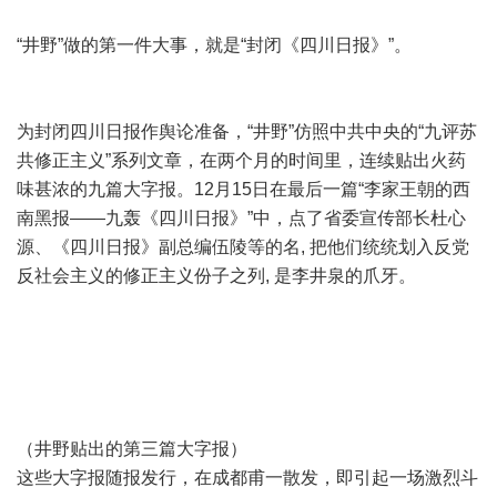
“井野”做的第一件大事，就是“封闭《四川日报》”。
为封闭四川日报作舆论准备，“井野”仿照中共中央的“九评苏
共修正主义”系列文章，在两个月的时间里，连续贴出火药
味甚浓的九篇大字报。12月15日在最后一篇“李家王朝的西
南黑报——九轰《四川日报》”中，点了省委宣传部长杜心
源、《四川日报》副总编伍陵等的名, 把他们统统划入反党
反社会主义的修正主义份子之列, 是李井泉的爪牙。
（井野贴出的第三篇大字报）
这些大字报随报发行，在成都甫一散发，即引起一场激烈斗