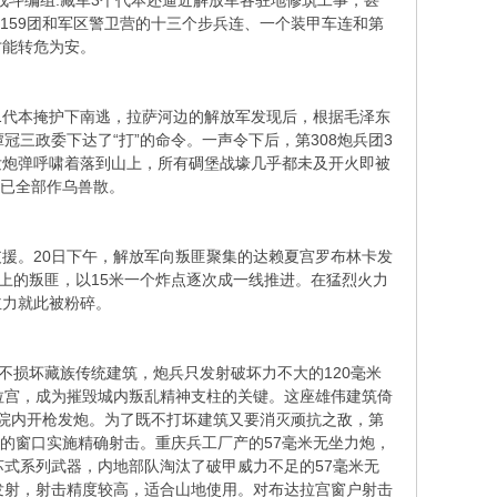
战斗编组.藏军3个代本还逼近解放军各驻地修筑工事，甚
159团和军区警卫营的十三个步兵连、一个装甲车连和第
才能转危为安。
1代本掩护下南逃，拉萨河边的解放军发现后，根据毛泽东
冠三政委下达了“打”的命令。一声令下后，第308炮兵团3
发炮弹呼啸着落到山上，所有碉堡战壕几乎都未及开火即被
外已全部作乌兽散。
。20日下午，解放军向叛匪聚集的达赖夏宫罗布林卡发
上的叛匪，以15米一个炸点逐次成一线推进。在猛烈火力
主力就此被粉碎。
损坏藏族传统建筑，炮兵只发射破坏力不大的120毫米
拉宫，成为摧毁城内叛乱精神支柱的关键。这座雄伟建筑倚
院内开枪发炮。为了既不打坏建筑又要消灭顽抗之敌，第
火的窗口实施精确射击。重庆兵工厂产的57毫米无坐力炮，
苏式系列武器，内地部队淘汰了破甲威力不足的57毫米无
发射，射击精度较高，适合山地使用。对布达拉宫窗户射击