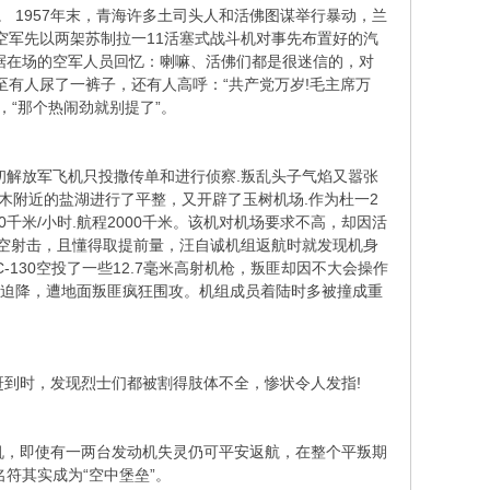
。 1957年末，青海许多土司头人和活佛图谋举行暴动，兰
空军先以两架苏制拉一11活塞式战斗机对事先布置好的汽
。据在场的空军人员回忆：喇嘛、活佛们都是很迷信的，对
至有人尿了一裤子，还有人高呼：“共产党万岁!毛主席万
，“那个热闹劲就别提了”。
解放军飞机只投撒传单和进行侦察.叛乱头子气焰又嚣张
木附近的盐湖进行了平整，又开辟了玉树机场.作为杜一2
千米/小时.航程2000千米。该机对机场要求不高，却因活
空射击，且懂得取提前量，汪自诚机组返航时就发现机身
-130空投了一些12.7毫米高射机枪，叛匪却因不大会操作
障迫降，遭地面叛匪疯狂围攻。机组成员着陆时多被撞成重
到时，发现烈士们都被割得肢体不全，惨状令人发指!
，即使有一两台发动机失灵仍可平安返航，在整个平叛期
符其实成为“空中堡垒”。