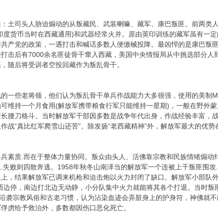
土司头人胁迫煽动的从叛藏民、武装喇嘛、藏军、康巴叛匪。前两类人数
印度货币当时在西藏通用)和武器经常火并。原由英印训练的藏军虽有一
解共产党的政策，一遇打击和喊话多数人便缴械投降。最凶悍的是康巴叛
打击后有7000余名匪徒骨干窜入西藏，美国中央情报局从中挑选部分人
练，随后将受训者空投回藏作为叛乱骨干。
一些老将领，他们认为叛乱骨干单兵作战能力大多很强，使用的美制M
可维持一个月食用(解放军携带粮食行军只能维持一星期)，一般在野外
擅长腰刀格斗。当时解放军干部因多数是战争年代出身，作战经验丰富，战
作战“真比红军爬雪山还苦”。除发扬“老西藏精神”外，解放军最大的优
素质.而在于整体力量协同。叛众由头人、活佛靠宗教和民族情绪煽动纠
.失败则四散奔逃。1958年秋冬山南泽当的解放军一个连被上千叛匪围攻
上，结果解放军已调来机枪和迫击炮以火力封闭了缺口。解放军小部队外
冲西边停，南边打北边无动静，小分队集中火力就能将其各个打退。当时叛
还沿袭宗教风俗和古老习惯，认为沾染血迹会弄脏身上的护身符，神佛就不
军俘虏给予救治外，多数都因伤口恶化死亡。