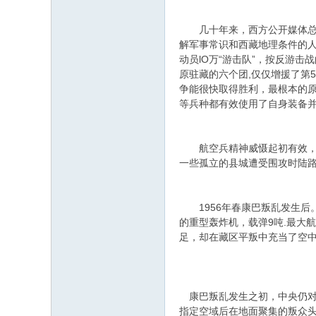
几十年来，西方公开媒体总是引
解军事常识和西藏地理条件的
动员lO万“游击队”，按反游
原驻藏的六个团,仅仅增援了第
争能很快取得胜利，最根本的
等兵种都有效使用了自身装备
航空兵精神威慑起初有效，实弹
一些孤立的县城遭受围攻时陆
1956年春康巴叛乱发生后。
的重型轰炸机，载弹9吨.最大航
足，却在藏区平叛中充当了空
康巴叛乱发生之初，中央仍对
指定空域后在地面聚集的叛众头