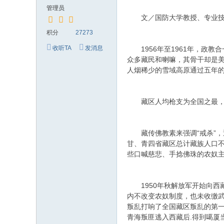
究
管理员
网
文／国防大学教授、专业技
积分
27273
收听TA
发消息
1956年至1961年，政教
众多藏民和喇嘛，其骨干却是美
人烟稀少的雪域高原通过五年
藏区人均枪支为全国之最，
藏传佛教素来强调“戒杀”，
甘、青四省藏区总计藏族人口不
些口喊慈悲、手捻佛珠的农奴
1950年秋解放军开始向西藏
内不改变农奴制度，也未收缴武
叛乱打响了全国藏区叛乱的第
青海叛匪逃入西藏后.得到噶厦