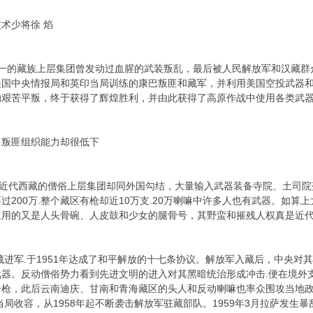
术少将徐 焰
合一的藏族上层集团曾发动过血腥的武装叛乱，最后被人民解放军和汉藏
国中央情报局和英印当局训练的康巴叛匪和藏军，并利用美国空投武器和
的艰苦平叛，终于获得了辉煌胜利，并由此获得了高原作战中使用各类武
叛匪组织能力却很低下
近代西藏的僧俗上层集团却同外国勾结，大量输入武器装备寺院、土司院落
过200万.整个藏区有枪却近10万支.20万喇嘛中许多人也有武器。如算
主用的又是人头骨碗、人皮鼓和少女的腿骨号，其野蛮和摧残人权真是近
进军.于1951年达成了和平解放的十七条协议。解放军入藏后，中央对
器。反动僧俗势力看到先进文明的进入对其黑暗统治形成冲击.便在境外支
一枪，此后云南迪庆、甘南和青海藏区的头人和反动喇嘛也率众围攻当地
当局收容，从1958年起不断袭击解放军驻藏部队。1959年3月拉萨发生