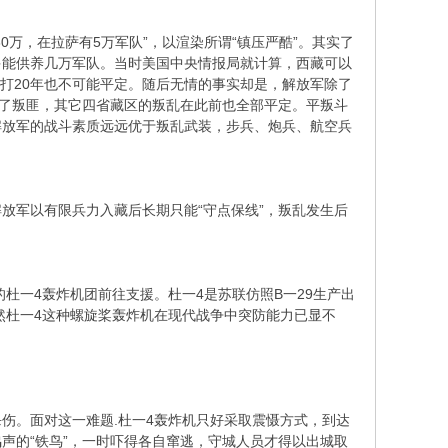
0万，在拉萨有5万军队”，以渲染所谓“镇压严酷”。其实了
多能供养几万军队。当时美国中央情报局就计算，西藏可以
，打20年也不可能平定。随后无情的事实却是，解放军除了
消灭了叛匪，其它四省藏区的叛乱在此前也全部平定。平叛斗
解放军的战斗素质远远优于叛乱武装，步兵、炮兵、航空兵
放军以有限兵力入藏后长期只能“守点保线”，叛乱发生后
。
一4轰炸机团前往支援。杜一4是苏联仿照B一29生产出
。虽然杜一4这种螺旋桨轰炸机在现代战争中突防能力已显不
伤。面对这一难题.杜一4轰炸机只好采取震慑方式，到达
声的“铁鸟”，一时吓得各自窜逃，守城人员才得以出城取