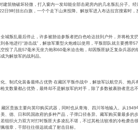
对建筑物破坏轻微，打入窗内一发却能全部击毙房内的几名叛乱分子。经
于22日9时挂出白旗，一个个走下山来投降。解放军进入布达拉宫搜索时，
城叛乱最后停止，许多被胁迫参叛者把白色哈达挂到户外，并将枪支扔
到各地进行“游击战”，解放军重型火炮难以使用，平叛部队就主要携带57
空投了几批57毫米无坐力炮和60毫米迫击炮，却因叛匪缺乏复杂兵器
都成为解放军的战利品。
、制式化装备最终占优势 在藏区平叛作战中，解放军以航空兵、炮兵有
和枪支数量都占优势，最终却不是解放军的对手，除了多数被裹胁者意志
区贵族主要向英印购买武器，同时也从青海、四川等地输入。从1949年
、美、德、日和民国政府的多种产品，子弹口径各异。藏军购买量最多的步
若组织火力双方对打时叛匪大多凌乱不堪，不过其枪法较准的冷枪袭击很
帽佩领章，干部往往很远就成了射击目标。