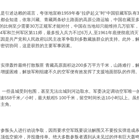
述达赖的谣言，夸张地宣称1959年春“拉萨起义”时“中国驻藏军队有3
人都会知道，依靠川藏、青藏两条砂土路面的高原公路运输，中国在藏至
击战的比例至少需要30万正规军才能对付，中国在当地却只能维持几万驻军
54军和兰州军区第11师，最多投入兵力不过6万人,至1961年底便彻底
原因是共产党和人民政府以民主改革争取到多数藏族群众的支持。此外，
并密切协同，这是获胜的主要军事因素。
轰炸最终打散叛匪 青藏高原面积达200多万平方千米，山路难行，解
路增援困难，解放军刚组建不久的空军便有效发挥了支援地面部队的作用
一些县城受到包围，甚至无法出城到河边取水。军委决定调动空军唯一的杜
速558千米／小时，最大航程5 100千米，留空时间长达10小时以上
中主角。
参叛头人进行劝说争取，因而要求空军既要设法解围又不要投实弹造成杀
顶低空俯冲，并投撒传单。绝大多数参叛者遇到从未见过的伴有巨大轰鸣