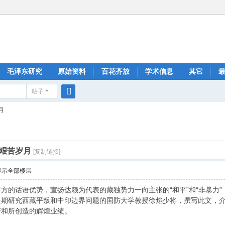
毛泽东研究
原始资料
百花齐放
学术信息
其它
帖子
搜
月
索
艰苦岁月
[复制链接]
显示全部楼层
方的话语优势，宣扬达赖为代表的藏独势力一向主张的“和平”和“非暴力
长期研究西藏平叛和中印边界问题的国防大学教授徐焰少将，撰写此文，
苦和所创造的辉煌业绩。