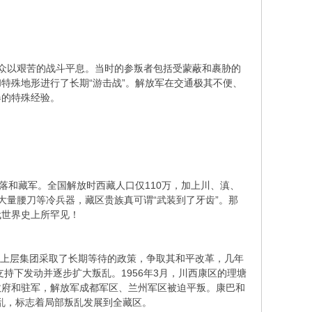
群众以艰苦的战斗平息。当时的参叛者包括受蒙蔽和裹胁的
特殊地形进行了长期“游击战”。解放军在交通极其不便、
器的特殊经验。
和藏军。全国解放时西藏人口仅110万，加上川、滇、
上大量腰刀等冷兵器，藏区贵族真可谓“武装到了牙齿”。那
代世界史上所罕见！
其上层集团采取了长期等待的政策，争取其和平改革，几年
持下发动并逐步扩大叛乱。1956年3月，川西康区的理塘
政府和驻军，解放军成都军区、兰州军区被迫平叛。康巴和
暴乱，标志着局部叛乱发展到全藏区。