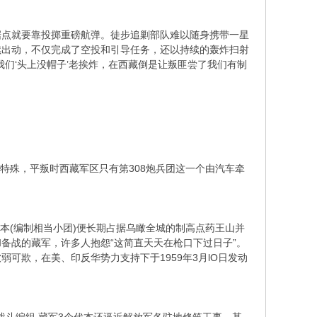
点就要靠投掷重磅航弹。徒步追剿部队难以随身携带一星
续出动，不仅完成了空投和引导任务，还以持续的轰炸扫射
们‘头上没帽子’老挨炸，在西藏倒是让叛匪尝了我们有制
特殊，平叛时西藏军区只有第308炮兵团这一个由汽车牵
本(编制相当小团)便长期占据乌瞰全城的制高点药王山并
备战的藏军，许多人抱怨“这简直天天在枪口下过日子”。
可欺，在美、印反华势力支持下于1959年3月lO日发动