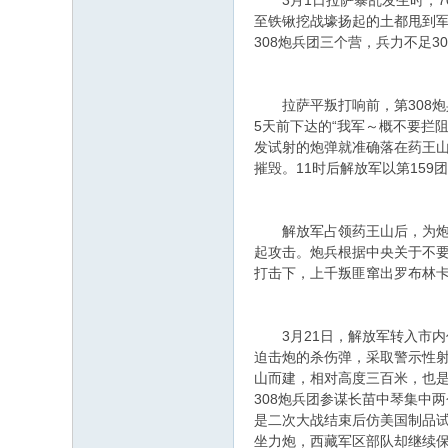
3月1日拉萨暴乱发生时，70
至铁锹挖战壕扬起的土都甩到军
308炮兵团三个营，兵力不足
拉萨平叛打响前，第308炮兵
5天前下达的“我军～概不要拦阻
发试射的炮弹就准确落在药王
摧毁。11时后解放军以第15
解放军占领药王山后，为炮兵
起攻击。炮兵根据中央关于不要
打击下，上千叛匪窜出罗布林
3月21日，解放军转入市内
迫击炮的杀伤弹，采取警示性射
山而建，相对高度三百米，也
308炮兵团参谋长苗中琴集中
是二次大战结束后仿美国制品试
坐力炮，西藏军区部队却继续保