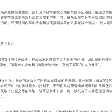
原难以携带重炮，叛乱分子经常依托石质的坚固寺庙顽抗，摧毁这类据
。在茫茫草原追击叛乱武装又需要空中引导。解放军航空兵在平叛期间连
活动。经历过国内革命战争和抗美援朝战争的许多老战士都说：“过去是我
萨立首功
年3月的拉萨战斗，解放军炮兵发挥了火力骨干的作用。因西藏地形条件
弹炮、76毫米加农炮和120毫米迫击炮，充当了军区的“火力拳头”。
发生后，拉萨的反动上层同解放军驻军的关系随之紧张起来，藏军第2代
在药王山上的步机枪火力控制下，干部们举起望远镜就能看到山头碉堡和
采取了仁至义尽的争取，驻军坚持不打第一枪，叛乱分子却将忍让视为软弱
”。