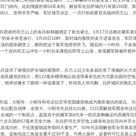
00余名康巴等地的叛匪涌进城内，上万喇嘛和市民被发放了枪支并做了
区门岗内。此刻增援的第54军未到，解放军在拉萨城内只有第155团、第
3000人，形势非常严峻。军区领导决定，一旦打响就要首先端掉药王山，
团就对药王山上的各目标精确测定了射击诸元。3月17日达赖在藏军第
”的命令有意放行。3月20日10时，面对城内叛匪的多方进逼攻击，军区谭
山顶的圆形碉堡上，瞬间把这个叛军指挥所炸飞。随后的一小时内，干余
9团一个连向药王山冲击一小时后未遇抵抗即登上山顶，发现藏军除被炸毙
提供了俯视拉萨全城的观测所，兵力上以少击多就此有了准确的火力支援
损坏建筑的指示，用122毫米榴弹炮以徐进弹幕射击的方式轰击园内空地
卡，炮弹却像长了眼睛一样追着落下，炸得其人仰马翻，拉萨城区的叛乱
作战，大昭寺、小昭寺和布达拉宫等坚固建筑物成为叛匪顽抗的据点。为不
击以配合劝降，迫使大、小昭寺先后挂出白旗。22日晨解放军围攻布达
是全城的一个制高点，盘踞其中的藏军第6代本一部武装喇嘛还向西藏军区
两个步兵团的57毫米无坐力炮，在拉萨河北岸空地上瞄准布达拉宫向外开
造成功的，于抗美援朝战争期间大量生产。50年代后期解放军全军换装
留。该炮包括三角架全重不过30千克，可两人操作，必要时可扛在肩上