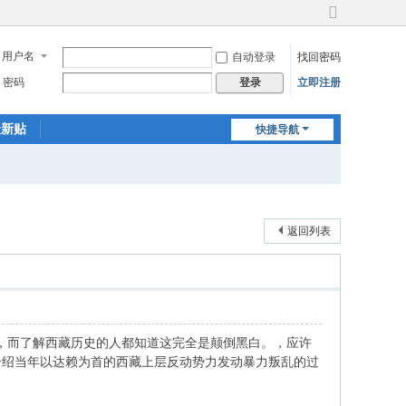
切
换
用户名
自动登录
找回密码
到
宽
密码
立即注册
登录
版
最新贴
快捷导航
返回列表
”，而了解西藏历史的人都知道这完全是颠倒黑白。，应许
介绍当年以达赖为首的西藏上层反动势力发动暴力叛乱的过