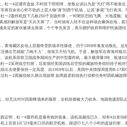
，杜一4还通宵盘旋.不时投下照明弹，使叛众误以为是“天灯”而不敢靠近
车将百余名心怀不轨的上层人物“请”到西宁机场，让其“参观”飞行表演。
杜一2轰炸机投下几枚250千克级炸弹，一时靶区烈焰飞腾、大地震颤
，真感到解放军是“天兵天将”了。当时就有人经不住这种场合瘫倒在地，甚
惊魂未定的家伙被请去座谈，个个争先发言，表示拥护政府和维护民族团结
青海藏区反动上层最终受阶级本性驱使，仍于1958年春发动叛乱。起初
活佛念咒就能“刀枪不入”，渐渐又不怕飞机。于是，解放军在青海对格尔
。该机系苏联卫国战争期间生产的中型轰炸机，最大载弹量3吨，航速520
初杜一2采用低空扫射，后发现经美国训练后空投的藏族特务组织排子枪对
出击便要保持一定高度。自1959年以后，美国中央情报局曾用B-17和C
过杜一2因服役较久易出现故障.如周庭彦机组执行侦察任务时因机械故
，却无法对付四面蜂涌来的叛匪，全机组都被大刀砍杀。地面救援部队赶
证明，杜一4轰炸机是最有效的装备。该机虽服役已久，却有4台发动机
机上安装10门23毫米口径的航空机炮，能进行七八个小时的盘旋扫射，名