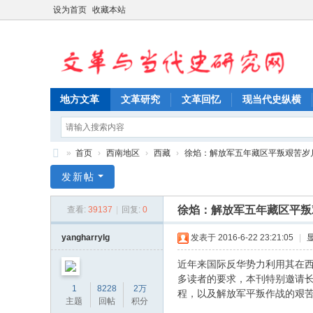
设为首页
收藏本站
地方文革
文革研究
文革回忆
现当代史纵横
»
首页
›
西南地区
›
西藏
›
徐焰：解放军五年藏区平叛艰苦岁
文
发新帖
革
徐焰：解放军五年藏区平叛
查看:
39137
|
回复:
0
与
当
yangharrylg
发表于 2016-6-22 23:21:05
|
代
近年来国际反华势力利用其在西
史
多读者的要求，本刊特别邀请
1
8228
2万
程，以及解放军平叛作战的艰
研
主题
回帖
积分