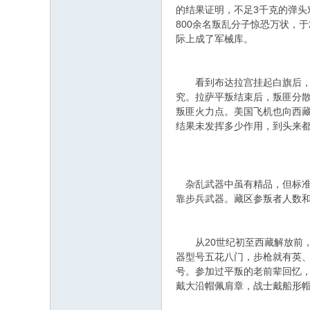
的结果证明，不足3千克的弹头
800余名叛乱分子惊恐万状，
际上成了军械库。
看到布达拉宫挂起白旗后，全
究。拉萨平叛结束后，叛匪分散
叛匪火力点。美国飞机也向西藏
结果未发挥多少作用，到头来
杂乱武器中虽有精品，但标准化
靠步兵武器。藏区参叛者人数
从20世纪初至西藏解放前，藏
器型号五花八门，步枪就有英
号。参加过平叛的老前辈回忆，
戴大沿帽佩肩章，战士戴船形