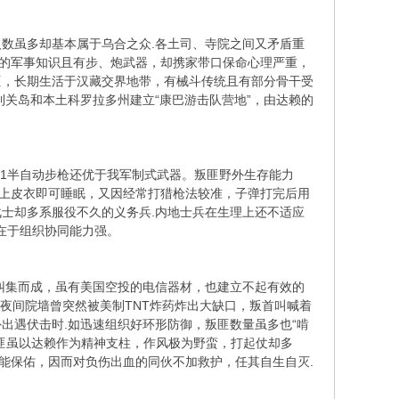
虽多却基本属于乌合之众.各土司、寺院之间又矛盾重
定的军事知识且有步、炮武器，却携家带口保命心理严重，
匪，长期生活于汉藏交界地带，有械斗传统且有部分骨干受
到关岛和本土科罗拉多州建立“康巴游击队营地”，由达赖的
1半自动步枪还优于我军制式武器。叛匪野外生存能力
蒙上皮衣即可睡眠，又因经常打猎枪法较准，子弹打完后用
士却多系服役不久的义务兵.内地士兵在生理上还不适应
势在于组织协同能力强。
集而成，虽有美国空投的电信器材，也建立不起有效的
.夜间院墙曾突然被美制TNT炸药炸出大缺口，叛首叫喊着
出遇伏击时.如迅速组织好环形防御，叛匪数量虽多也“啃
匪虽以达赖作为精神支柱，作风极为野蛮，打起仗却多
能保佑，因而对负伤出血的同伙不加救护，任其自生自灭.