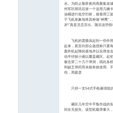
水。为防止叛匪夜间再聚集攻城
州军区闻讯后派一个连用几辆卡
油桶进行低空扫射，接着用三架
于飞机形象地将其称做“神鹰”
岁!”真是丑态百出。随后这些
飞机的震慑虽起到一些作用，
起来，甚至向部众蛊惑称只要有
轰炸机起降的基地并以实弹攻击
动半径较小难以覆盖藏区。起
被击穿二十几个弹洞，因此各机组
和缺乏弹药而未能有效使用。不
伤，周庭彦
只持一支54式手枪顽强抵抗
藏区几年空中平叛作战的实践
间全无损失。该型机载弹量大，