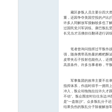
藏区参叛人员主要分四大类：
重，还因争夺美国空投的卢比(
许多人同解放军接触较多也了
过国民党川军训练。康巴叛乱受
长兄当才活佛担任翻译进行训
笔者曾询问指挥过平叛作战的
强，随身携带高热量的糌粑酥油
皮带夹石子投射也能伤人，还
高原条件。许多当事者称，平叛
军事集团的效率主要不在单兵
指挥体系，作战时得手一拥而上
冲入，叛众却拖拖拉拉许久才跟
不动”。叛众围攻时往往东边
是“一盘散沙”。众多叛乱分子
结果负伤的叛乱分子除被解放