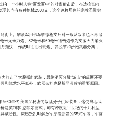
过约一个小时人称“百发百中”的对窗射击后，布达拉宫内
发现其内有各种枪械2500支，这个达赖居住的宗教圣殿实
到街上。解放军用卡车收缴枪支后对一般从叛者也不再追
毫米无坐力炮、82毫米和60毫米迫击炮作为支援火力消灭
的组织能力，作战时往往出现炮、弹脱节和步炮武器分离，
力打击了大股叛乱武装，最终消灭分散“游击”的叛匪还要
不强和战术水平低外，武器杂乱也是叛匪溃败的重要原因。
至60年代.美国又秘密向叛乱分子供应装备，这使当地武
枪是英制李·恩菲尔德式，却有跨度近半世纪的十几种型
具威胁性。康巴叛乱时解放军穿着新发的55式军装，军官