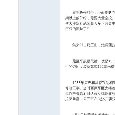
在平叛作战中，地面部队在高
期以上的补给，需要大量空投
使大股叛乱武装白天多不敢集中
空权的滋味了!”
集火射击药王山，炮兵团拉
藏区平叛最关键一仗是1959
引的炮团，装备苏式122毫米榴
1956年康巴和昌都叛乱相继
修筑工事。当时西藏军区大楼都
虽然中央政府对达赖及噶厦政权
拉萨暴乱，公开宣布“起义”“驱汉