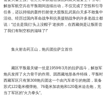
解放军航空兵在平叛期间连续出动，不仅完成了空投和引导
任务，还以持续的轰炸扫射使大股叛乱武装白天多不敢集中
活动。经历过国内革命战争和抗美援朝战争的许多老战士都
说：“过去是我们‘头上没帽子’老挨炸，在西藏倒是让叛匪尝
了我们有制空权的滋味了!”
集火射击药王山，炮兵团拉萨立首功
藏区平叛最关键一仗是1959年3月的拉萨战斗，解放军
炮兵发挥了火力骨干的作用。因西藏地形条件特殊，平叛时
西藏军区只有第308炮兵团这一个由汽车牵引的炮团，装备
苏式122毫米榴弹炮、76毫米加农炮和120毫米迫击炮，充
当了军区的“火力拳头”。