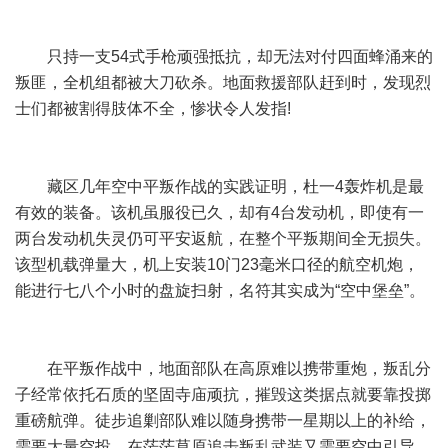
只持一支54式手枪顽强抵抗，却无法对付四面蜂涌来的
叛匪，全机组都被大刀砍杀。地面救援部队赶到时，发现烈
士们都被割得肢体不全，惨状令人发指!
藏区几年空中平叛作战的实践证明，杜一4轰炸机是最
有效的装备。该机虽服役已久，却有4台发动机，即使有一
两台发动机失灵仍可平安返航，在整个平叛期间全无损失。
该型机载弹量大，机上安装10门23毫米口径的航空机炮，
能进行七八个小时的盘旋扫射，名符其实成为“空中堡垒”。
在平叛作战中，地面部队在高原难以携带重炮，叛乱分
子经常依托石质的坚固寺庙顽抗，摧毁这类据点就要靠投掷
重磅航弹。徒步追剿部队难以随身携带一星期以上的补给，
需要大量空投。在茫茫草原追击叛乱武装又需要空中引导。