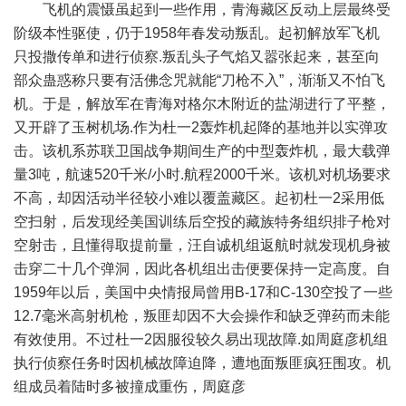
飞机的震慑虽起到一些作用，青海藏区反动上层最终受
阶级本性驱使，仍于1958年春发动叛乱。起初解放军飞机
只投撒传单和进行侦察.叛乱头子气焰又嚣张起来，甚至向
部众蛊惑称只要有活佛念咒就能“刀枪不入”，渐渐又不怕飞
机。于是，解放军在青海对格尔木附近的盐湖进行了平整，
又开辟了玉树机场.作为杜一2轰炸机起降的基地并以实弹攻
击。该机系苏联卫国战争期间生产的中型轰炸机，最大载弹
量3吨，航速520千米/小时.航程2000千米。该机对机场要求
不高，却因活动半径较小难以覆盖藏区。起初杜一2采用低
空扫射，后发现经美国训练后空投的藏族特务组织排子枪对
空射击，且懂得取提前量，汪自诚机组返航时就发现机身被
击穿二十几个弹洞，因此各机组出击便要保持一定高度。自
1959年以后，美国中央情报局曾用B-17和C-130空投了一些
12.7毫米高射机枪，叛匪却因不大会操作和缺乏弹药而未能
有效使用。不过杜一2因服役较久易出现故障.如周庭彦机组
执行侦察任务时因机械故障迫降，遭地面叛匪疯狂围攻。机
组成员着陆时多被撞成重伤，周庭彦