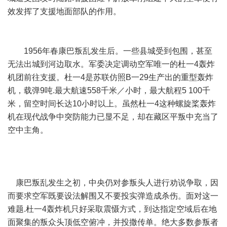
效发挥了支援地面部队的作用。
1956年春康巴叛乱发生后。一些县城受到包围，甚至
无法出城到河边取水。军委决定调动空军唯一的杜一4轰炸
机团前往支援。杜一4是苏联仿照B一29生产出的重型轰炸
机，载弹9吨.最大航速558千米／小时，最大航程5 100千
米，留空时间长达10小时以上。虽然杜一4这种螺旋桨轰炸
机在现代战争中突防能力已显不足，却在藏区平叛中充当了
空中主角。
康巴叛乱发生之初，中央仍对参叛头人进行劝说争取，因
而要求空军既要设法解围又不要投实弹造成杀伤。面对这一
难题.杜一4轰炸机只好采取震慑方式，到达指定空域后在地
面聚集的叛众头顶低空俯冲，并投撒传单。绝大多数参叛者