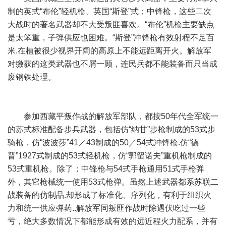
制的英式“布伦”轻机枪、英国“斯登”式；中锋枪，这些二次
大战时的著名武器却不大受叛匪喜欢。“布伦”机枪主要缺点
是太笨重，子弹供应也困难。“斯登”冲锋枪有效射程不足百
米.在植被很少视界开阔的高原上不能远距离开火。解放军
对缴获的这类武器也不屑一顾，连民兵都不能装备而只当成
废钢铁处理。
参加西藏平叛作战的解放军部队，都按50年代全军统一
的苏式标准配备步兵武器，包括仿“纳甘”步枪制成的53式步
骑枪，仿“波波莎”41／43制成的50／54式冲锋枪.仿“德
普”1927式制成的53式轻机枪，仿“郭留诺夫”重机枪制成的
53式重机枪。除了；中锋枪与54式手枪通用51式手枪弹
外，其它枪械统一使用53式枪弹。虽然上述武器都系苏联二
战装备的仿制品.却形成了标准化、序列化，有利于组织火
力和统一供应弹药..解放军同叛匪作战时除遇伏吃过一些
亏，绝大多数情况下都能形成有效的远近程火力配系，并有