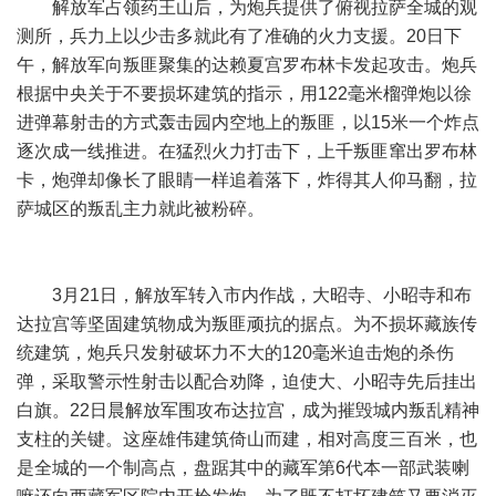
解放军占领药王山后，为炮兵提供了俯视拉萨全城的观
测所，兵力上以少击多就此有了准确的火力支援。20日下
午，解放军向叛匪聚集的达赖夏宫罗布林卡发起攻击。炮兵
根据中央关于不要损坏建筑的指示，用122毫米榴弹炮以徐
进弹幕射击的方式轰击园内空地上的叛匪，以15米一个炸点
逐次成一线推进。在猛烈火力打击下，上千叛匪窜出罗布林
卡，炮弹却像长了眼睛一样追着落下，炸得其人仰马翻，拉
萨城区的叛乱主力就此被粉碎。
3月21日，解放军转入市内作战，大昭寺、小昭寺和布
达拉宫等坚固建筑物成为叛匪顽抗的据点。为不损坏藏族传
统建筑，炮兵只发射破坏力不大的120毫米迫击炮的杀伤
弹，采取警示性射击以配合劝降，迫使大、小昭寺先后挂出
白旗。22日晨解放军围攻布达拉宫，成为摧毁城内叛乱精神
支柱的关键。这座雄伟建筑倚山而建，相对高度三百米，也
是全城的一个制高点，盘踞其中的藏军第6代本一部武装喇