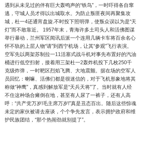
遇到从未见过的伴有巨大轰鸣声的“铁鸟”，一时吓得各自窜
逃，守城人员才得以出城取水。为防止叛匪夜间再聚集攻
城，杜一4还通宵盘旋.不时投下照明弹，使叛众误以为是“天
灯”而不敢靠近。 1957年末，青海许多土司头人和活佛图谋
举行暴动，兰州军区闻讯后派一个连用几辆卡车将百余名心
怀不轨的上层人物“请”到西宁机场，让其“参观”飞行表演。
空军先以两架苏制拉一11活塞式战斗机对事先布置好的汽油
桶进行低空扫射，接着用三架杜一2轰炸机投下几枚250千
克级炸弹，一时靶区烈焰飞腾、大地震颤。据在场的空军人
员回忆：喇嘛、活佛们都是很迷信的，对于飞机形象地将其
称做“神鹰”，真感到解放军是“天兵天将”了。当时就有人经
不住这种场合瘫倒在地，甚至有人尿了一裤子，还有人高
呼：“共产党万岁!毛主席万岁!”真是丑态百出。随后这些惊魂
未定的家伙被请去座谈，个个争先发言，表示拥护政府和维
护民族团结，“那个热闹劲就别提了”。