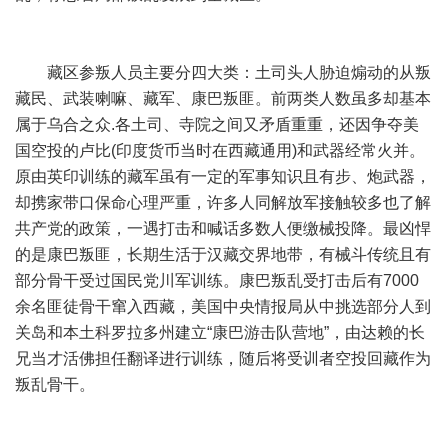
藏区参叛人员主要分四大类：土司头人胁迫煽动的从叛
藏民、武装喇嘛、藏军、康巴叛匪。前两类人数虽多却基本
属于乌合之众.各土司、寺院之间又矛盾重重，还因争夺美
国空投的卢比(印度货币当时在西藏通用)和武器经常火并。
原由英印训练的藏军虽有一定的军事知识且有步、炮武器，
却携家带口保命心理严重，许多人同解放军接触较多也了解
共产党的政策，一遇打击和喊话多数人便缴械投降。最凶悍
的是康巴叛匪，长期生活于汉藏交界地带，有械斗传统且有
部分骨干受过国民党川军训练。康巴叛乱受打击后有7000
余名匪徒骨干窜入西藏，美国中央情报局从中挑选部分人到
关岛和本土科罗拉多州建立“康巴游击队营地”，由达赖的长
兄当才活佛担任翻译进行训练，随后将受训者空投回藏作为
叛乱骨干。