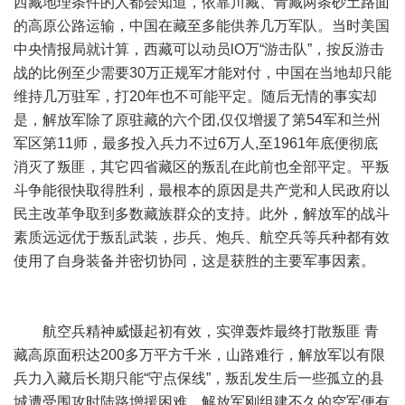
西藏地理条件的人都会知道，依靠川藏、青藏两条砂土路面
的高原公路运输，中国在藏至多能供养几万军队。当时美国
中央情报局就计算，西藏可以动员lO万“游击队”，按反游击
战的比例至少需要30万正规军才能对付，中国在当地却只能
维持几万驻军，打20年也不可能平定。随后无情的事实却
是，解放军除了原驻藏的六个团,仅仅增援了第54军和兰州
军区第11师，最多投入兵力不过6万人,至1961年底便彻底
消灭了叛匪，其它四省藏区的叛乱在此前也全部平定。平叛
斗争能很快取得胜利，最根本的原因是共产党和人民政府以
民主改革争取到多数藏族群众的支持。此外，解放军的战斗
素质远远优于叛乱武装，步兵、炮兵、航空兵等兵种都有效
使用了自身装备并密切协同，这是获胜的主要军事因素。
航空兵精神威慑起初有效，实弹轰炸最终打散叛匪 青
藏高原面积达200多万平方千米，山路难行，解放军以有限
兵力入藏后长期只能“守点保线”，叛乱发生后一些孤立的县
城遭受围攻时陆路增援困难，解放军刚组建不久的空军便有