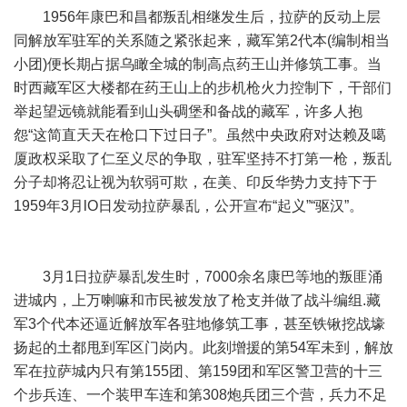
1956年康巴和昌都叛乱相继发生后，拉萨的反动上层
同解放军驻军的关系随之紧张起来，藏军第2代本(编制相当
小团)便长期占据乌瞰全城的制高点药王山并修筑工事。当
时西藏军区大楼都在药王山上的步机枪火力控制下，干部们
举起望远镜就能看到山头碉堡和备战的藏军，许多人抱
怨“这简直天天在枪口下过日子”。虽然中央政府对达赖及噶
厦政权采取了仁至义尽的争取，驻军坚持不打第一枪，叛乱
分子却将忍让视为软弱可欺，在美、印反华势力支持下于
1959年3月lO日发动拉萨暴乱，公开宣布“起义”“驱汉”。
3月1日拉萨暴乱发生时，7000余名康巴等地的叛匪涌
进城内，上万喇嘛和市民被发放了枪支并做了战斗编组.藏
军3个代本还逼近解放军各驻地修筑工事，甚至铁锹挖战壕
扬起的土都甩到军区门岗内。此刻增援的第54军未到，解放
军在拉萨城内只有第155团、第159团和军区警卫营的十三
个步兵连、一个装甲车连和第308炮兵团三个营，兵力不足