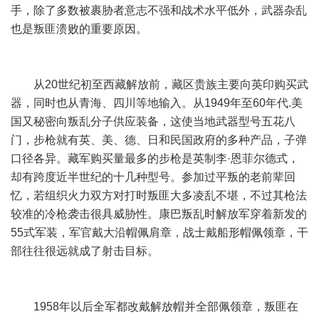
手，除了多数被裹胁者意志不强和战术水平低外，武器杂乱
也是叛匪溃败的重要原因。
从20世纪初至西藏解放前，藏区贵族主要向英印购买武
器，同时也从青海、四川等地输入。从1949年至60年代.美
国又秘密向叛乱分子供应装备，这使当地武器型号五花八
门，步枪就有英、美、德、日和民国政府的多种产品，子弹
口径各异。藏军购买量最多的步枪是英制李·恩菲尔德式，
却有跨度近半世纪的十几种型号。参加过平叛的老前辈回
忆，若组织火力双方对打时叛匪大多凌乱不堪，不过其枪法
较准的冷枪袭击很具威胁性。康巴叛乱时解放军穿着新发的
55式军装，军官戴大沿帽佩肩章，战士戴船形帽佩领章，干
部往往很远就成了射击目标。
1958年以后全军都改戴解放帽并全部佩领章，叛匪在