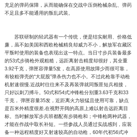
充足的弹药保障，从而能确保在交战中压倒枪械杂乱、弹药
不足且多不能通用的叛乱武装。
苏联研制的轻武器有一个传统，便是结实耐用、价格低
廉，虽不如美国和西欧枪械精良却威力不小，解放军在藏区
平叛时使用的装备也表现出这一特点。当日寸步兵装备最多
的53式步骑枪外观粗糙，远距离射击精度却很好，其全重
3.92千克，弹匣容弹量5发，在高原使用故障少而很可靠，
有较粗弹壳的“大屁股”弹杀伤力也不小。不过此枪靠手动枪
机射速很慢.近战时往往来不及再装弹就同叛匪短兵相接，
只好以刺刀搏斗。50式和54式冲锋枪分别重3.63千克和33
千克， 弹匣容量35发，近距离火力较猛且使用可靠，缺点
是百米外精度很差.在视野开阔的高原上难以射击远距离目
标。当时解放军步兵班都配有步骑枪和；中锋枪两种武器，
才能在作战中取长补短。一些参战人员通过实战感到，应装
备一种远程精度好又射速较高的自动枪，60年代初56式冲