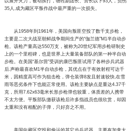
以展开火力，被动挨打，牺牲副团长、营长以下93人，负伤
35人.成为藏区平叛作战中最严重的一次损失。
从1958年到1961年，美国向叛匪空投了数千支步枪，
主要是二次大战至朝鲜战争期间生产的“伽兰德”M1半自动步
枪。该枪产量高达550万支，被称为20世纪军用步枪研制史
上的一个里程碑，也是世界上大量装备部队的第一种半自动
步枪。在美国“基尔营”受训的康巴叛匪试用了各种步兵武器
后.声称最喜欢M1半自动步枪，其优点在于有效射程可达千
米，因精度高可作为狙击枪，弹仓装弹8发且射速较快,在雪
雨等恶劣条件下也能正常使用。该枪主要缺点是重达4.37千
克，所用7.62x63毫米长形步枪弹也较重，体质差的人携带
不太方便。平叛部队缴获该枪后许多指战员也很欣赏，却因
太重和没有相配的子弹，只好弃之不用。
美国向藏区空投和偷运的其它步兵武器，主要有加拿大