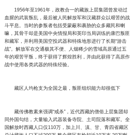
1956年至1961年，政教合一的藏族上层集团曾发动过
血腥的武装叛乱，最后被人民解放军和汉藏群众以艰苦的战
斗平息。当时的参叛者包括受蒙蔽和裹胁的众多藏民和喇
嘛，其骨干却是美国中央情报局和英印当局训练的康巴叛匪
和藏军，并利用美国空投武器和特殊地形进行了长期“游击
战”。解放军在交通极其不便、人烟稀少的雪域高原通过五
年的艰苦平叛，终于获得了辉煌胜利，并由此获得了高原作
战中使用各类武器的特殊经验。
藏区人均枪支为全国之最，叛匪组织能力却很低下
藏传佛教素来强调“戒杀”，近代西藏的僧俗上层集团却
同外国勾结，大量输入武器装备寺院、土司院落和藏军。全
国解放时西藏人口仅110万，加上川、滇、甘、青四省藏区