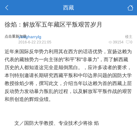
西藏
徐焰：解放军五年藏区平叛艰苦岁月
点击重新加载
yangharrylg
楼主
2016-6-22 23:21:05
39154
0
近年来国际反华势力利用其在西方的话语优势，宣扬达赖为
代表的藏独势力一向主张的“和平”和“非暴力”，而了解西藏
历史的人都知道这完全是颠倒黑白。，应许多读者的要求，
本刊特别邀请长期研究西藏平叛和中印边界问题的国防大学
教授徐焰少将，撰写此文，介绍当年以达赖为首的西藏上层
反动势力发动暴力叛乱的过程，以及解放军平叛作战的艰苦
和所创造的辉煌业绩。
文／国防大学教授、专业技术少将徐 焰