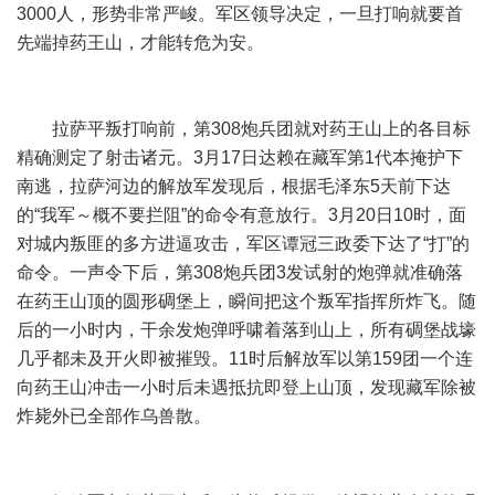
3000人，形势非常严峻。军区领导决定，一旦打响就要首
先端掉药王山，才能转危为安。
拉萨平叛打响前，第308炮兵团就对药王山上的各目标
精确测定了射击诸元。3月17日达赖在藏军第1代本掩护下
南逃，拉萨河边的解放军发现后，根据毛泽东5天前下达
的“我军～概不要拦阻”的命令有意放行。3月20日10时，面
对城内叛匪的多方进逼攻击，军区谭冠三政委下达了“打”的
命令。一声令下后，第308炮兵团3发试射的炮弹就准确落
在药王山顶的圆形碉堡上，瞬间把这个叛军指挥所炸飞。随
后的一小时内，干余发炮弹呼啸着落到山上，所有碉堡战壕
几乎都未及开火即被摧毁。11时后解放军以第159团一个连
向药王山冲击一小时后未遇抵抗即登上山顶，发现藏军除被
炸毙外已全部作乌兽散。