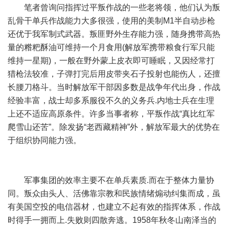
笔者曾询问指挥过平叛作战的一些老将领，他们认为叛
乱骨干单兵作战能力大多很强，使用的美制M1半自动步枪
还优于我军制式武器。叛匪野外生存能力强，随身携带高热
量的糌粑酥油可维持一个月食用(解放军携带粮食行军只能
维持一星期)，一般在野外蒙上皮衣即可睡眠，又因经常打
猎枪法较准，子弹打完后用皮带夹石子投射也能伤人，还擅
长腰刀格斗。当时解放军干部因多数是战争年代出身，作战
经验丰富，战士却多系服役不久的义务兵.内地士兵在生理
上还不适应高原条件。许多当事者称，平叛作战“真比红军
爬雪山还苦”。除发扬“老西藏精神”外，解放军最大的优势在
于组织协同能力强。
军事集团的效率主要不在单兵素质.而在于整体力量协
同。叛众由头人、活佛靠宗教和民族情绪煽动纠集而成，虽
有美国空投的电信器材，也建立不起有效的指挥体系，作战
时得手一拥而上.失败则四散奔逃。1958年秋冬山南泽当的