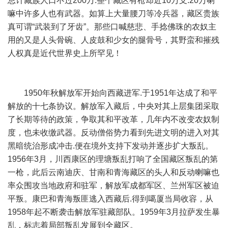
总计藏族人口不过200万.整个藏区有枪却近10万支.20万喇
嘛中许多人也有武器。如算上大量腰刀等冷兵器，藏区贵族
真可谓“武装到了牙齿”。那些口喊慈悲、手捻佛珠的农奴主
用的又是人头骨碗、人皮鼓和少女的腿骨号，其野蛮和摧残
人权真是近代世界史上所罕见！
1950年秋解放军开始向西藏进军.于1951年达成了和平
解放的十七条协议。解放军入藏后，中央对其上层集团采取
了长期等待的政策，争取其和平改革，几年内不改变农奴制
度，也未收缴武器。反动僧俗势力看到先进文明的进入对其
黑暗统治形成冲击.便在境外支持下发动并逐步扩大叛乱。
1956年3月，川西康区的理塘叛乱打响了全国藏区叛乱的第
一枪，此后云南迪庆、甘南和青海藏区的头人和反动喇嘛也
率众围攻当地政府和驻军，解放军成都军区、兰州军区被迫
平叛。康巴和青海叛匪逃入西藏后.得到噶厦当局收容，从
1958年起不断袭击解放军驻藏部队。1959年3月拉萨发生暴
乱，标志着局部叛乱发展到全藏区。