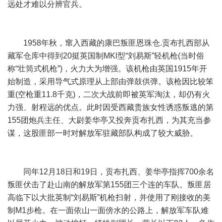
远处才难以分辨官兵。
1958年秋，窜入西藏的康巴叛匪恩珠仓.贡布扎西部从
藏军仓库中得到20挺英国制MKl型“刘易斯”轻机枪(当时俗
称“壮筒式机枪”)，火力大为增强。该机枪由英国1915年开
始制造，采用导气式原理从上部由弹鼓供弹。该枪因比较笨
重(空枪重11.8千克)，二次大战前即被英军淘汰，却仍有火
力强、射程远的优点。此时因受西藏贵族女性诱惑叛逃的第
155团炮兵主任、大尉姜华亭又投奔贡布扎西，为其充当参
谋，这股匪部一时对解放军驻藏部队构成了较大威胁。
同年12月18日和19日，贡布扎西、姜华亭指挥700余名
叛匪伏击了赴山南的解放军第155团三个连的车队。叛匪居
高临下以大批英制“刘易斯”机枪扫射，并使用了刚接收的美
制M1步枪。在一面依山一面傍水的公路上，解放军车队难