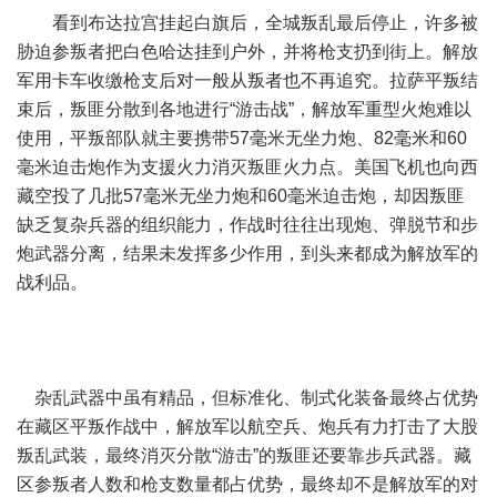
看到布达拉宫挂起白旗后，全城叛乱最后停止，许多被
胁迫参叛者把白色哈达挂到户外，并将枪支扔到街上。解放
军用卡车收缴枪支后对一般从叛者也不再追究。拉萨平叛结
束后，叛匪分散到各地进行“游击战”，解放军重型火炮难以
使用，平叛部队就主要携带57毫米无坐力炮、82毫米和60
毫米迫击炮作为支援火力消灭叛匪火力点。美国飞机也向西
藏空投了几批57毫米无坐力炮和60毫米迫击炮，却因叛匪
缺乏复杂兵器的组织能力，作战时往往出现炮、弹脱节和步
炮武器分离，结果未发挥多少作用，到头来都成为解放军的
战利品。
杂乱武器中虽有精品，但标准化、制式化装备最终占优势
在藏区平叛作战中，解放军以航空兵、炮兵有力打击了大股
叛乱武装，最终消灭分散“游击”的叛匪还要靠步兵武器。藏
区参叛者人数和枪支数量都占优势，最终却不是解放军的对