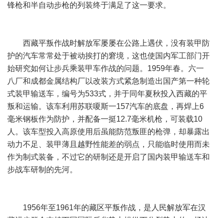
锋枪和半自动步枪的列装终于满足了这一要求。
西藏平叛作战时解放军屡屡在公路上遇伏，没有装甲防
护的汽车常常处于被动挨打的窘境，这也使国内军工部门开
始研究如何让步兵乘装甲车作战的问题。1959年春。六一
八厂和成都金属结构厂以改装方式紧急制造出国产第一种轮
式装甲输送车，编号为533式，并于同年夏秋投入西藏的平
叛和运输。该车利用苏联嗄斯一157汽车的底盘，再焊上6
毫米钢板作为防护，并配备一挺12.7毫米机枪，可装载10
人。该车型投入高原使用后虽能防范叛匪的枪弹，却暴露出
动力不足、装甲薄且越野性能差的弱点，只能临时使用而未
作为制式装备，不过它的研制还是开启了国内装甲输送车和
步战车研制的先河。
1956年至1961年的藏区平叛作战，是人民解放军在汉