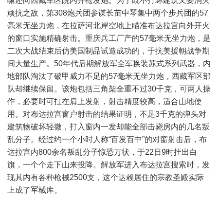
嘛还向西藏军区院内开枪发炮。为了既不打坏建筑又要消灭
顽抗之敌，第308炮兵团参谋长苗中琴集中两个步兵团的57
毫米无坐力炮，在拉萨河北岸空地上瞄准布达拉宫向外开火
的窗口实施精确射击。重庆兵工厂产的57毫米无坐力炮，是
二次大战结束后仿美国制品试造成功的，于抗美援朝战争期
间大量生产。50年代后期解放军全军换装苏式系列武器，内
地部队淘汰了破甲威力不足的57毫米无坐力炮，西藏军区部
队却继续保留。该炮包括三角架全重不过30千克，可两人操
作，必要时可扛在肩上发射，射击精度较高，适合山地使
用。对布达拉宫窗户射击的结果证明，不足3千克的弹头对
建筑物破坏轻微，打入窗内一发却能全部击毙房内的几名叛
乱分子。经过约一个小时人称“百发百中”的对窗射击后，布
达拉宫内800余名叛乱分子惊恐万状，于22日9时挂出白
旗，一个个走下山来投降。解放军进入布达拉宫搜索时，发
现其内有各种枪械2500支，这个达赖居住的宗教圣殿实际
上成了军械库。