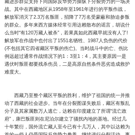
藏进步群众支持下同国际反华势力操纵下分裂势力的一场决
战。其中在西藏地区从1958年至1961年进行的平叛作战，
解放军消灭了2.3万名叛匪，招降了7万名受蒙蔽和胁迫参叛
的群众。多年来西方媒体经常引用达赖散布的谣言，胡说什
么当时“有120万藏人被杀”，若果真如此西藏早就没有人了!
解放军在作战中也付出了1551名牺牲、1987人负伤的代价
(不包括其它四省藏区平叛的伤亡)。当时战斗中的亡、伤比
例远超过通常作战情况下的1：3至1：4，其主要原因一是
遇伏时叛匪都要残杀伤员，二是高原自然条件恶劣造成救护
难度大。
西藏乃至整个藏区平叛的胜利，维护了祖国的统一并推
动了西藏的社会进步。当年在分裂图谋失败后，藏区有叛乱
分子及其家属数万人逃亡，达赖在印度建立了所谓“流亡政
府”，康巴叛匪则在尼泊尔建立了骚扰内地的基地。经过几
十年繁衍，国外流亡藏人至今已有十几万人，其中以达赖为
首的一些人仍受国际反华势力豢养，继续进行分裂活动。事