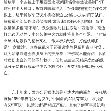
解放军一个连被上千叛匪围攻.夜间院墙曾突然被美制TNT
炸药炸出大缺口，叛首叫喊着冲入，叛众却拖拖拉拉许久才
跟上，结果解放军已调来机枪和迫击炮以火力封闭了缺口。
解放军小部队外出遇伏击时.如迅速组织好环形防御，叛匪
数量虽多也“啃不动”。叛众围攻时往往东边冲西边停，南边
打北边无动静，小分队集中火力就能将其各个打退。当时叛
匪虽以达赖作为精神支柱，作风极为野蛮，打起仗却多
是“一盘散沙”。众多叛乱分子还沿袭宗教风俗和古老习惯，
认为沾染血迹会弄脏身上的护身符，神佛就不能保佑，因而
对负伤出血的同伙不加救护，任其自生自灭.结果负伤的叛
乱分子除被解放军俘虏给予救治外，多数都因伤口恶化死
亡。
几十年来，西方公开媒体总是引述达赖的谣言，夸张地
宣称1959年春“拉萨起义”时“中国驻藏军队有30万，在拉萨
有5万军队”，以渲染所谓“镇压严酷”。其实了解军事常识和