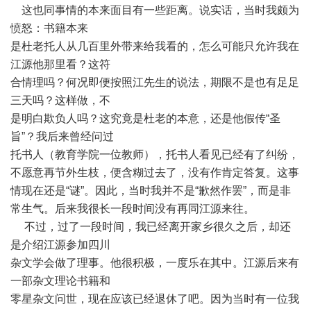
这也同事情的本来面目有一些距离。说实话，当时我颇为
愤怒：书籍本来
是杜老托人从几百里外带来给我看的，怎么可能只允许我在
江源他那里看？这符
合情理吗？何况即便按照江先生的说法，期限不是也有足足
三天吗？这样做，不
是明白欺负人吗？这究竟是杜老的本意，还是他假传“圣
旨”？我后来曾经问过
托书人（教育学院一位教师），托书人看见已经有了纠纷，
不愿意再节外生枝，便含糊过去了，没有作肯定答复。这事
情现在还是“谜”。因此，当时我并不是“歉然作罢”，而是非
常生气。后来我很长一段时间没有再同江源来往。
不过，过了一段时间，我已经离开家乡很久之后，却还
是介绍江源参加四川
杂文学会做了理事。他很积极，一度乐在其中。江源后来有
一部杂文理论书籍和
零星杂文问世，现在应该已经退休了吧。因为当时有一位我