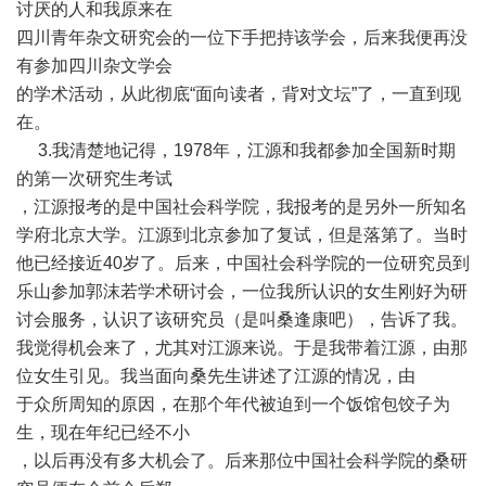
讨厌的人和我原来在
四川青年杂文研究会的一位下手把持该学会，后来我便再没
有参加四川杂文学会
的学术活动，从此彻底“面向读者，背对文坛”了，一直到现
在。
3.我清楚地记得，1978年，江源和我都参加全国新时期
的第一次研究生考试
，江源报考的是中国社会科学院，我报考的是另外一所知名
学府北京大学。江源到北京参加了复试，但是落第了。当时
他已经接近40岁了。后来，中国社会科学院的一位研究员到
乐山参加郭沫若学术研讨会，一位我所认识的女生刚好为研
讨会服务，认识了该研究员（是叫桑逢康吧），告诉了我。
我觉得机会来了，尤其对江源来说。于是我带着江源，由那
位女生引见。我当面向桑先生讲述了江源的情况，由
于众所周知的原因，在那个年代被迫到一个饭馆包饺子为
生，现在年纪已经不小
，以后再没有多大机会了。后来那位中国社会科学院的桑研