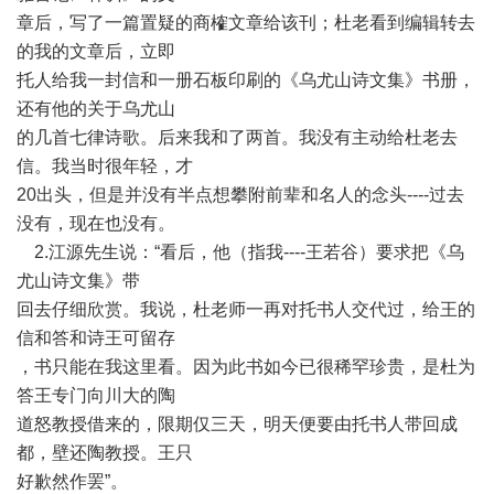
章后，写了一篇置疑的商榷文章给该刊；杜老看到编辑转去
的我的文章后，立即
托人给我一封信和一册石板印刷的《乌尤山诗文集》书册，
还有他的关于乌尤山
的几首七律诗歌。后来我和了两首。我没有主动给杜老去
信。我当时很年轻，才
20出头，但是并没有半点想攀附前辈和名人的念头----过去
没有，现在也没有。
2.江源先生说：“看后，他（指我----王若谷）要求把《乌
尤山诗文集》带
回去仔细欣赏。我说，杜老师一再对托书人交代过，给王的
信和答和诗王可留存
，书只能在我这里看。因为此书如今已很稀罕珍贵，是杜为
答王专门向川大的陶
道怒教授借来的，限期仅三天，明天便要由托书人带回成
都，壁还陶教授。王只
好歉然作罢”。