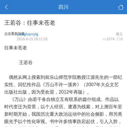
四川
王若谷：往事未苍老
点击重新加载
yangharrylg
楼主
2016-6-15 16:11:33
3174
0
往事未苍老
王若谷
偶然从网上搜索到前乐山师范学院教授江源先生的一部纪
实性、回忆性作品《万山不许一溪奔》（2007年大众文艺
出版社出版，因为受欢迎，2012年再版）。
《万山》由若干各自独立互有联系的篇什组成。作品以
时代变迁为背景，以个人经历、遭遇为线索，对上溯百年至
新时期开始，我国历次重大政治运动中的社会侧影，用另类
眼光予以个性化审视。书中许多情事跌宕起伏，引人入胜，