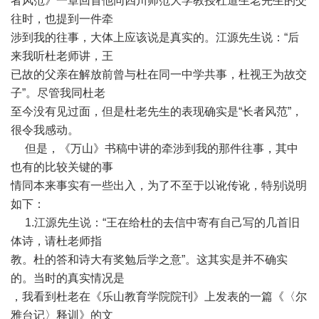
者风范》一章回首他同四川师范大学教授杜道生老先生的交
往时，也提到一件牵
涉到我的往事，大体上应该说是真实的。江源先生说：“后
来我听杜老师讲，王
已故的父亲在解放前曾与杜在同一中学共事，杜视王为故交
子”。尽管我同杜老
至今没有见过面，但是杜老先生的表现确实是“长者风范”，
很令我感动。
但是，《万山》书稿中讲的牵涉到我的那件往事，其中
也有的比较关键的事
情同本来事实有一些出入，为了不至于以讹传讹，特别说明
如下：
1.江源先生说：“王在给杜的去信中寄有自己写的几首旧
体诗，请杜老师指
教。杜的答和诗大有奖勉后学之意”。这其实是并不确实
的。当时的真实情况是
，我看到杜老在《乐山教育学院院刊》上发表的一篇《〈尔
雅台记〉释训》的文