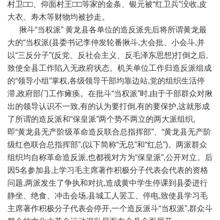
村卫□□、仰面村王□□等家的金条、银元被“红卫兵”没收,皮
大衣、寿木等财物均被抄走。
揪斗“当权派” 黄龙县各单位的造反派先后将所谓黄龙最
大的“当权派(县委书记李仲发轮番揪斗,大会批、小会斗,并
以“三反分子”(反党、反社会主义、反毛泽东思想)打倒之后,
致使全县工作陷入无政府状态。机关单位工作归造反派组成
的“领导小组”掌权,各级领导干部均靠边站,党的组织生活停
滞,政府部门工作瘫痪。在批斗“当权派”时,由于干部群众对揪
出的领导认识不一致,有的认为要打倒,有的要保护,这就形成
了所谓的造反派和“保皇派”两个势不两立的两大派组织,
即“黄龙县无产阶级革命造反联合总指挥部”、“黄龙县无产阶
级红色联合总指挥部”,(以下简称“无总”和“红总”)。两派群众
组织均自称革命造反派,也都视对方为“保皇派”,公开对立。后
因5名参加县上学习毛主席著作积极分子代表会代表的资格
问题,两派发生了争执和对抗,造成黄中学生停课到县委进行
静坐、绝食、冲击会场,县城工人罢工、停电,致使县学习毛
主席著作积极分子代表会停开,一个造反派斗“当权派”,群众斗