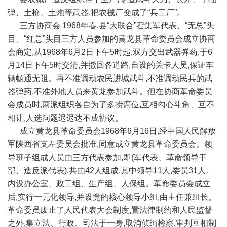
弹、土枪、土炮等武器,把农械厂变成了“兵工厂”。
三方协商会 1968年春,县“大联合”召集军代表、“无总”头
目、“红总”头目三方人员参加的黄龙县革命委员会成立协商
会商定,从1968年6月2日下午5时起,双方交出武器弹药,于6
月14日下午5时交清,并撤回各道路,自设的关卡人员,保证车
辆畅通无阻。再不准调动农民进城武斗,不准调动民兵的武
器弹药,不准外地人员来黄龙参加武斗。但在协商革命委员
会成员时,两派组织各自为了多捞席位,互相勾心斗角、互不
相让,人选问题迟迟达不成协议。
成立黄龙县革命委员会1968年6月16日,经中国人民解放
军陕西省支左委员会批准,同意成立黄龙县革命委员会。领
导班子组成人员由三方代表参加,即(军代表、革命领导干
部、造反派代表),共由42人组成,其中领导11人,委员31人。
内设办公室、政工组、生产组、人保组。革命委员会成立
后,实行一元化领导,并设党的核心领导小组,由主任兼组长。
革命委员废止了人民代表大会制度,置法律制约和人民监督
之外,集立法、行政、司法于一身,取消侦缉检察,审判互相制