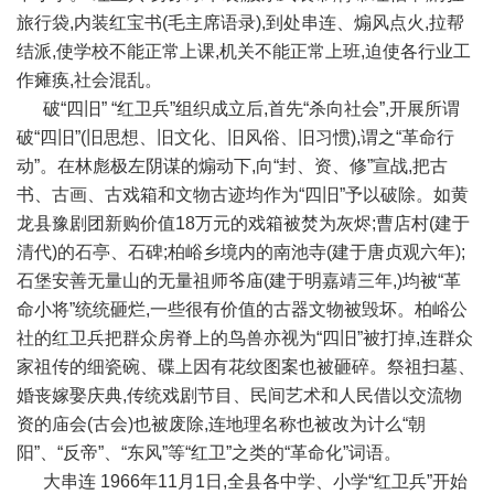
旅行袋,内装红宝书(毛主席语录),到处串连、煽风点火,拉帮
结派,使学校不能正常上课,机关不能正常上班,迫使各行业工
作瘫痪,社会混乱。
破“四旧” “红卫兵”组织成立后,首先“杀向社会”,开展所谓
破“四旧”(旧思想、旧文化、旧风俗、旧习惯),谓之“革命行
动”。在林彪极左阴谋的煽动下,向“封、资、修”宣战,把古
书、古画、古戏箱和文物古迹均作为“四旧”予以破除。如黄
龙县豫剧团新购价值18万元的戏箱被焚为灰烬;曹店村(建于
清代)的石亭、石碑;柏峪乡境内的南池寺(建于唐贞观六年);
石堡安善无量山的无量祖师爷庙(建于明嘉靖三年,)均被“革
命小将”统统砸烂,一些很有价值的古器文物被毁坏。柏峪公
社的红卫兵把群众房脊上的鸟兽亦视为“四旧”被打掉,连群众
家祖传的细瓷碗、碟上因有花纹图案也被砸碎。祭祖扫墓、
婚丧嫁娶庆典,传统戏剧节目、民间艺术和人民借以交流物
资的庙会(古会)也被废除,连地理名称也被改为计么“朝
阳”、“反帝”、“东风”等“红卫”之类的“革命化”词语。
大串连 1966年11月1日,全县各中学、小学“红卫兵”开始