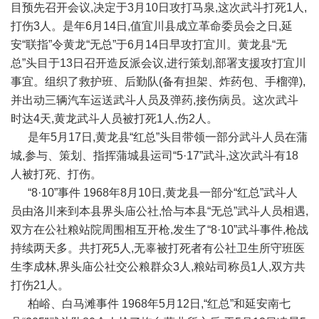
目预先召开会议,决定于3月10日攻打马泉,这次武斗打死1人,
打伤3人。是年6月14日,值宜川县成立革命委员会之日,延
安“联指”令黄龙“无总”于6月14日早攻打宜川。黄龙县“无
总”头目于13日召开造反派会议,进行策划,部署支援攻打宜川
事宜。组织了救护班、后勤队(备有担架、炸药包、手榴弹),
并出动三辆汽车运送武斗人员及弹药,接伤病员。这次武斗
时达4天,黄龙武斗人员被打死1人,伤2人。
是年5月17日,黄龙县“红总”头目带领一部分武斗人员在蒲
城,参与、策划、指挥蒲城县运司“5·17”武斗,这次武斗有18
人被打死、打伤。
“8·10”事件 1968年8月10日,黄龙县一部分“红总”武斗人
员由洛川来到本县界头庙公社,恰与本县“无总”武斗人员相遇,
双方在公社粮站院周围相互开枪,发生了“8·10”武斗事件,枪战
持续两天多。共打死5人,无辜被打死者有公社卫生所守班医
生李成林,界头庙公社交公粮群众3人,粮站司称员1人,双方共
打伤21人。
柏峪、白马滩事件 1968年5月12日,“红总”和延安南七