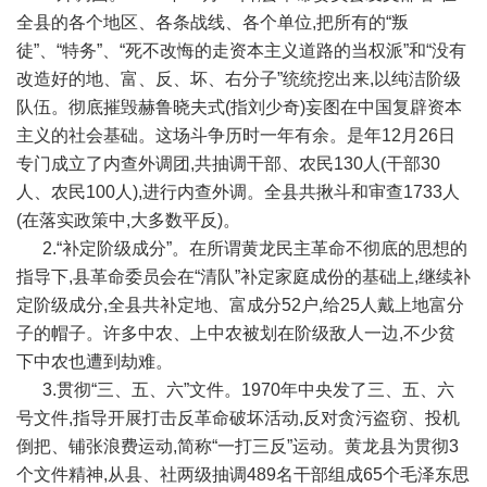
全县的各个地区、各条战线、各个单位,把所有的“叛
徒”、“特务”、“死不改悔的走资本主义道路的当权派”和“没有
改造好的地、富、反、坏、右分子”统统挖出来,以纯洁阶级
队伍。彻底摧毁赫鲁晓夫式(指刘少奇)妄图在中国复辟资本
主义的社会基础。这场斗争历时一年有余。是年12月26日
专门成立了内查外调团,共抽调干部、农民130人(干部30
人、农民100人),进行内查外调。全县共揪斗和审查1733人
(在落实政策中,大多数平反)。
2.“补定阶级成分”。在所谓黄龙民主革命不彻底的思想的
指导下,县革命委员会在“清队”补定家庭成份的基础上,继续补
定阶级成分,全县共补定地、富成分52户,给25人戴上地富分
子的帽子。许多中农、上中农被划在阶级敌人一边,不少贫
下中农也遭到劫难。
3.贯彻“三、五、六”文件。1970年中央发了三、五、六
号文件,指导开展打击反革命破坏活动,反对贪污盗窃、投机
倒把、铺张浪费运动,简称“一打三反”运动。黄龙县为贯彻3
个文件精神,从县、社两级抽调489名干部组成65个毛泽东思