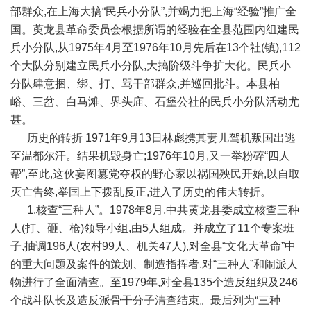
部群众,在上海大搞“民兵小分队”,并竭力把上海“经验”推广全
国。萸龙县革命委员会根据所谓的经验在全县范围内组建民
兵小分队,从1975年4月至1976年10月先后在13个社(镇),112
个大队分别建立民兵小分队,大搞阶级斗争扩大化。民兵小
分队肆意捆、绑、打、骂干部群众,并巡回批斗。本县柏
峪、三岔、白马滩、界头庙、石堡公社的民兵小分队活动尤
甚。
历史的转折 1971年9月13日林彪携其妻儿驾机叛国出逃
至温都尔汗。结果机毁身亡;1976年10月,又一举粉碎“四人
帮”,至此,这伙妄图篡党夺权的野心家以祸国殃民开始,以自取
灭亡告终,举国上下拨乱反正,进入了历史的伟大转折。
1.核查“三种人”。1978年8月,中共黄龙县委成立核查三种
人(打、砸、枪)领导小组,由5人组成。并成立了11个专案班
子,抽调196人(农村99人、机关47人),对全县“文化大革命”中
的重大问题及案件的策划、制造指挥者,对“三种人”和闹派人
物进行了全面清查。至1979年,对全县135个造反组织及246
个战斗队长及造反派骨干分子清查结束。最后列为“三种