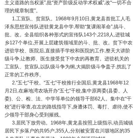
主义道路的当权派”,批“资产阶级反动学术权威”,改“一切不合
理的规章制度”。
1.工宣队、贫宣队。1968年9月10日,黄龙县首批工人毛
泽东思想宣传队进驻黄龙县中学,帮助“复课闹革命”,搞斗、
批、改。全县组织各种形式的宣传队143个,2218人,进驻城
乡127个单位,开展上层建筑领域里的斗、批、改。贫下中农
进驻学校、医院后,直接插手学校和医院的工作,整天大讲阶
级斗争,让教师、医生接受贫下中农的再教育。进驻机关的
工宣队、贫宣队,以队级斗争为纲,大揭阶级斗争盖子,扰乱了
正常的工作秩序。
2.“五七”干校。“五七”干校推行全国后,黄龙县1968年12
月2日,在麻地湾农场开办“五七”干校,集中原两委(县委、人
委)、公、检、法、中学等单位的领导干部62人。集中在“干
校”进行审查,在左的路线指导下,身遭体罚、毒打、虐待,使不
少领导干部身心受到摧残。
3.居民下放劳动。1968年,黄龙县按照上级指示,动员城镇
居民下乡落户的共95户,355人,分别被安置在川塬地区的35