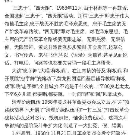
报”。
“三忠于”、“四无限”。1968年11月,由于林彪等一再鼓舌,
全国掀起“三忠于”、“四无限”活动。所谓“三忠于”即忠于伟大
领袖毛主席,忠于战无不胜的毛泽东思想、忠于毛主席的无
产阶级革命路线。“四无限”即对毛主席、对毛泽东思想、毛
主席的无产阶级革命路线要无限忠诚、无限热爱、无限信
仰、无限崇拜。黄龙县造反派步步紧跟,开会发言,起草公
文、书写便条、来往书信,均以《语录》为篇首,甚至见面说
话、打电话、问路等也都要先背诵一段毛主席语录。
大跳“忠字舞”,大唱“样板戏”。在江青搞的普及“样板戏”和
开展跳“忠字舞”的煽动下,黄龙剧团巡回基层辅导教唱“样板
戏”和跳“忠字舞”,全县城乡,不论是干什么的,上至80岁老太太,
下至6岁儿童,都要唱,都要跳。一时间“唱”和“跳”风靡城乡。
清理阶级阢伍 1968年黄龙县革命委员会成立后,在“左”倾
路线指导下,开展了“清理阶级队伍”和“一打三反”(打击反革命
破坏活动,反对贪污、投机倒把、铺张浪费)运动。这两次斗
争都搞的是阶级斗争扩大化,制造了一大批冤、假、错案。
1.外调团。1968年11月21日,县革命委员会发文部署:在