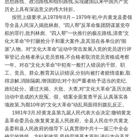
思想路线、政治路线和组织路线,实现建国以来中国共产党
历史上具有深远意义的伟大转折。
按照上级要求,从1978年8月～1979年初,中共黄龙县委领
导全县人民深入揭批林彪、“四人帮”反革命集团阴谋篡党夺
权的罪行,批判林彪、“四人帮”一伙推行的极左路线,清查“文
化大革命”中打砸抢分子和重大案件,及其混在各单位的“闹
派”人物。对“文化大革命”运动中突击发展入党的党员进行评
审登记,合格者承认党员资格,不合格者取消党员资格或考察
一年。对在“文化大革命”中犯有一般打人错误的干部、职
工、党员、群众,教育其认识错误,分别向被打者赔情道歉,取
得凉解,消除隔阂,增强团结;对个别严重者给予适当的党纪、
政纪处分。通过大揭、大批、大查,对“文化大革命”及历次政
治动中造成的大批冤、假、错案全面复查平反,认真落实各
项政策,为期10年的“文化大革命”动乱局面得到拨乱反正。
1981年3月,经黄龙县第九届人民代表大会决定:撤销黄龙
县革命委员会,恢复黄龙县人民政府。全县人民在中共黄龙
县委和县人民政府的领导下,认真贯彻中共十一届三中全会
确定的路线、方针和政策,坚持四项基本原则,进行农业及其