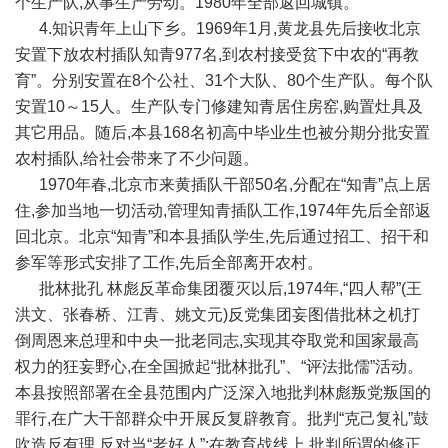
个生产队,从事生产劳动。1980年全部返回城镇。
4.知识青年上山下乡。1969年1月,黄龙县先后接收北京
安置下放农村插队知青977名,到农村接受贫下中农的“再教
育”。分别安置在8个公社、31个大队、80个生产队。每个队
安置10～15人。生产队专门修建知青居住房窑,购置灶具及
其它用品。随后,本县168名初高中毕业生也被分期分批安置
农村插队,给社会带来了不少问题。
1970年春,北京市来黄插队干部50名,分配在“知青”点上居
住,参加当地一切活动,管理知青插队工作,1974年先后全部返
回北京。北京“知青”和本县插队学生,先后通过招工、招干和
参军等形式安排了工作,先后全部离开农村。
批林批孔 林彪反革命集团覆灭以后,1974年,“四人帮”(王
洪文、张春桥、江青、姚文元)反党集团妄图借批林之机打
倒周恩来总理和中央一批老同志,实现其夺取党和国家最高
权力的狂妄野心,在全国掀起“批林批孔”、“评法批儒”活动。
本县按照部署在全县范围内广泛深入地批判林彪叛党叛国的
罪行,在广大干部群众中开展反复辟教育。批判“克己复礼”鼓
吹造反有理,反对当“老好人”;在教育战线上,批判所谓的修正