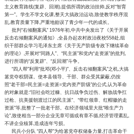
主义教育路线(复辟、回潮),提倡所谓的政治挂帅,反对“智育
第一”。学生不学文化课,整天大搞政治运动,致使教学秩序混
乱,教育质量下降,严重地贻误了青少年一代的成长。
批判“右倾翻案风” 1976年初,中共中央发出了《关于开展
反击右倾翻案风的通知》,全县办起农村政治夜校558处,组
织干部群众学习毛泽东主席《关于无产阶级专政下继续革命
的理论》,开展对“同路人”、“民主派”和党内“走资派”的批判,
进行所谓的“反复辟”、“反回潮”斗争。
“四人帮”利用“批邓(邓小平)”、反击右倾翻案风”之机,大搞
篡党夺权阴谋。使本县领导、干部、群众受其蒙蔽,仍按
照“老干部=民主派=走资派=党内资产阶级”的公式,认为革命
的对象就是:“旧社会吃过糠、抗日战争负过伤、解放战争扛
过枪、抗美援朝渡过江的民主派”、“带红领章、红帽徽的走
资派”等,批整了一批老干部。在经济领域里大批“唯生产力
论”,致使相当一部分企业无章可循或有章不循,经济管理紊乱,
不讲企业核算,造成连年亏损。
民兵小分队 “四人帮”为给篡党夺权储备力量,打击革命干