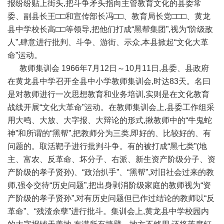
报纷纷贴上街头,把斗争矛头指向主管教育文化的县委常
委、副县长王□□和宣传部长冯□□、教育局长党□□□、黄龙
县中学校长高□□等领导,把他们打成“黑帮集团”,视为“阶级敌
人”,肆意进行批判、斗争、游街、示众,本县掀起“文化大革
命”运动。
教师集训会 1966年7月12日～10月11日,县委、县政府
在黄龙县中学召开全县中小学教师集训会,时达83天。名曰
是对教师进行一次思想教育和业务培训,实则是在文化教育
战线开展“文化大革命”运动。在教师集训会上,县委工作组采
用大鸣、大放、大字报、大辩论的形式,揪教师中的“牛鬼蛇
神”和所谓的“黑帮”,把教师分为三类,即好的、比较好的、有
问题的。取活靶子进行批判斗争。有的被打成“黑七类”(地
主、富农、反革命、坏分子、右派、新生资产阶级分子、资
产阶级的孝子贤孙)、“政治扒手”、“黑帮”,对旧社会过来的教
师,强令交待“历史问题”,把出身剥消阶级家庭的教师视为“资
产阶级的孝子贤孙”,对有历史问题但已作过结论的教师以“反
革命”、“残渣余孽”进行批斗。集训会上,黄龙县中学校园内