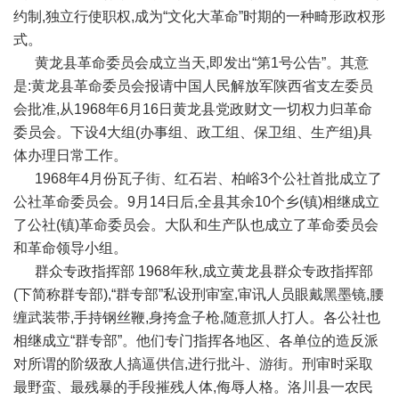
约制,独立行使职权,成为“文化大革命”时期的一种畸形政权形
式。
黄龙县革命委员会成立当天,即发出“第1号公告”。其意
是:黄龙县革命委员会报请中国人民解放军陕西省支左委员
会批准,从1968年6月16日黄龙县党政财文一切权力归革命
委员会。下设4大组(办事组、政工组、保卫组、生产组)具
体办理日常工作。
1968年4月份瓦子街、红石岩、柏峪3个公社首批成立了
公社革命委员会。9月14日后,全县其余10个乡(镇)相继成立
了公社(镇)革命委员会。大队和生产队也成立了革命委员会
和革命领导小组。
群众专政指挥部 1968年秋,成立黄龙县群众专政指挥部
(下简称群专部),“群专部”私设刑审室,审讯人员眼戴黑墨镜,腰
缠武装带,手持钢丝鞭,身挎盒子枪,随意抓人打人。各公社也
相继成立“群专部”。他们专门指挥各地区、各单位的造反派
对所谓的阶级敌人搞逼供信,进行批斗、游街。刑审时采取
最野蛮、最残暴的手段摧残人体,侮辱人格。洛川县一农民