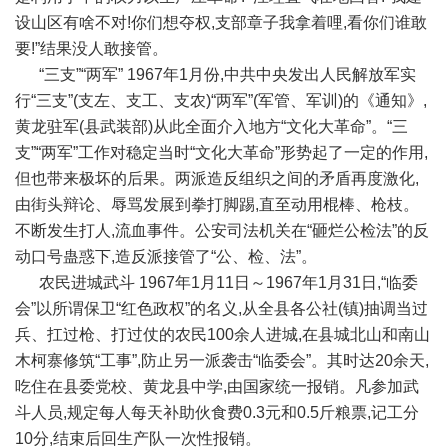
设山区有啥不对!你们想夺权,支部章子我拿着哩,看你们谁敢
要!”结果没人敢接管。
“三支”“两军” 1967年1月份,中共中央发出人民解放军实
行“三支”(支左、支工、支农)“两军”(军管、军训)的《通知》,
黄龙驻军(县武装部)从此全面介入地方“文化大革命”。“三
支”“两军”工作对稳定当时“文化大革命”形势起了一定的作用,
但也带来极坏的后果。两派造反组织之间的矛盾再度激化,
由街头辩论、辱骂发展到拳打脚踢,直至动用棍棒、枪枝。
不断发生打人,流血事件。公安司法机关在“砸烂公检法”的反
动口号蛊惑下,造反派接管了“公、检、法”。
农民进城武斗 1967年1月11日～1967年1月31日,“临委
会”以所谓保卫“红色政权”的名义,从全县各公社(镇)抽调当过
兵、扛过枪、打过仗的农民100余人进城,在县城北山和南山
木柯寨修筑“工事”,防止另一派袭击“临委会”。其时达20余天,
吃住在县委党校、黄龙县中学,由国家统一报销。凡参加武
斗人员,规定每人每天补助伙食费0.3元和0.5斤粮票,记工分
10分,结束后回生产队一次性报销。