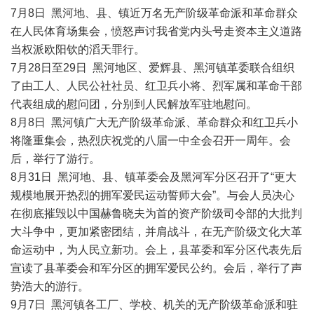
7月8日 黑河地、县、镇近万名无产阶级革命派和革命群众
在人民体育场集会，愤怒声讨我省党内头号走资本主义道路
当权派欧阳钦的滔天罪行。
7月28日至29日 黑河地区、爱辉县、黑河镇革委联合组织
了由工人、人民公社社员、红卫兵小将、烈军属和革命干部
代表组成的慰问团，分别到人民解放军驻地慰问。
8月8日 黑河镇广大无产阶级革命派、革命群众和红卫兵小
将隆重集会，热烈庆祝党的八届一中全会召开一周年。会
后，举行了游行。
8月31日 黑河地、县、镇革委会及黑河军分区召开了“更大
规模地展开热烈的拥军爱民运动誓师大会”。与会人员决心
在彻底摧毁以中国赫鲁晓夫为首的资产阶级司令部的大批判
大斗争中，更加紧密团结，并肩战斗，在无产阶级文化大革
命运动中，为人民立新功。会上，县革委和军分区代表先后
宣读了县革委会和军分区的拥军爱民公约。会后，举行了声
势浩大的游行。
9月7日 黑河镇各工厂、学校、机关的无产阶级革命派和驻