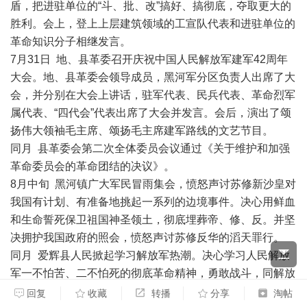
盾，把进驻单位的“斗、批、改”搞好、搞彻底，夺取更大的
胜利。会上，登上上层建筑领域的工宣队代表和进驻单位的
革命知识分子相继发言。
7月31日 地、县革委召开庆祝中国人民解放军建军42周年
大会。地、县革委会领导成员，黑河军分区负责人出席了大
会，并分别在大会上讲话，驻军代表、民兵代表、革命烈军
属代表、“四代会”代表出席了大会并发言。会后，演出了颂
扬伟大领袖毛主席、颂扬毛主席建军路线的文艺节目。
同月 县革委会第二次全体委员会议通过《关于维护和加强
革命委员会的革命团结的决议》。
8月中旬 黑河镇广大军民冒雨集会，愤怒声讨苏修新沙皇对
我国有计划、有准备地挑起一系列的边境事件。决心用鲜血
和生命誓死保卫祖国神圣领土，彻底埋葬帝、修、反。并坚
决拥护我国政府的照会，愤怒声讨苏修反华的滔天罪行。
同月 爱辉县人民掀起学习解放军热潮。决心学习人民解放
军一不怕苦、二不怕死的彻底革命精神，勇敢战斗，同解放
军一起，随时准备粉碎敢于来犯的敌人。
回复
收藏
转播
分享
淘帖