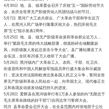
4月30日 地、县、镇革委会召开了庆祝“五一”国际劳动节大
会，欢庆全世界无产阶级劳动人民团结战斗的节日。
5月7日 黑河广大工农兵群众、广大革命干部和学生近万
人，在黑河人民广场举行隆重庆祝大会，热烈庆祝毛主
席“五七”指示发表2周年。
5月25日 地、县、镇无产阶级革命派和革命群众近万人，
举行“紧跟毛主席的伟大战略部署，彻底粉碎右倾翻案妖
风，向阶级敌人发起总攻击斗争大会”。县广播站播送了大
会实况，全区有20多万人收听了大会广播。
5月26日 黑河镇内广大革命工人、农民、干部、红卫兵、
街道居民和中国人民解放军指战员举行盛大集会和示威游
行，坚决支持法国和欧洲北美各国人民正义斗争，誓同全世
界无产阶级和革命人民站在一起，向帝国主义、现代修正主
义和各国反动派发动猛烈持久的进攻。
5月28日 爱辉县在黑河镇举行有1万多人参加的向“无限忠于
毛主席革命路线的好干部”门合同志学习誓师大会。
同月 县革命委会召开大会，在全县范围内对张地营子公社