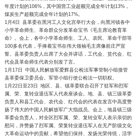
年度计划的106%，其中国营工业超额完成全年计划13%，
煤炭生产超额完成全年计划的17%。
1月4日 县革委在黑河工人文化宫举行大会，向黑河镇各中
小学革命师生、革命群众分发革命宝书《毛主席论教育革
命》。会上，各中小学革命师生、工人、农民、革命干部等
100多名代表，手捧着宝书在伟大领袖毛主席像前庄严宣
誓。县革委负责人出席了大会并讲话，工代会、贫代会、红
代会及革命师生代表分别发了言。
1月17日 中国人民解放军爱辉县公检法军事管制小组接管
县革委保卫委员会。军管小组行使公检法一切职权。
1月22日至23日 地区、县、镇革委联合召开了驻军和烈军
属、荣、复转业退伍军人代表座谈会。地、县、镇三级革委
负责人和县工代会、农代会、红代会的代表在发言中高度赞
扬了伟大的中国人民解放军广大指战员。会上，地县镇三级
革委会负责人，对全区烈军属、荣、复转业军人表示亲切的
慰问，并赞扬了烈军属、荣复转业退伍军人在无产阶级文化
大革命运动中的贡献，希望他们保持、发扬光荣传统，活学