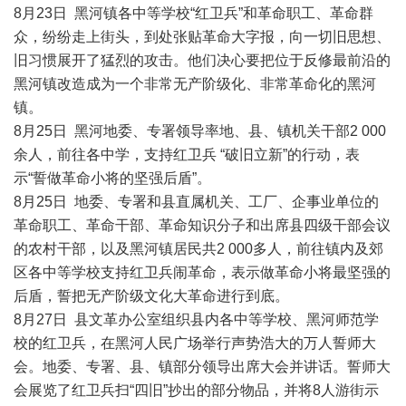
8月23日 黑河镇各中等学校“红卫兵”和革命职工、革命群
众，纷纷走上街头，到处张贴革命大字报，向一切旧思想、
旧习惯展开了猛烈的攻击。他们决心要把位于反修最前沿的
黑河镇改造成为一个非常无产阶级化、非常革命化的黑河
镇。
8月25日 黑河地委、专署领导率地、县、镇机关干部2 000
余人，前往各中学，支持红卫兵 “破旧立新”的行动，表
示“誓做革命小将的坚强后盾”。
8月25日 地委、专署和县直属机关、工厂、企事业单位的
革命职工、革命干部、革命知识分子和出席县四级干部会议
的农村干部，以及黑河镇居民共2 000多人，前往镇内及郊
区各中等学校支持红卫兵闹革命，表示做革命小将最坚强的
后盾，誓把无产阶级文化大革命进行到底。
8月27日 县文革办公室组织县内各中等学校、黑河师范学
校的红卫兵，在黑河人民广场举行声势浩大的万人誓师大
会。地委、专署、县、镇部分领导出席大会并讲话。誓师大
会展览了红卫兵扫“四旧”抄出的部分物品，并将8人游街示