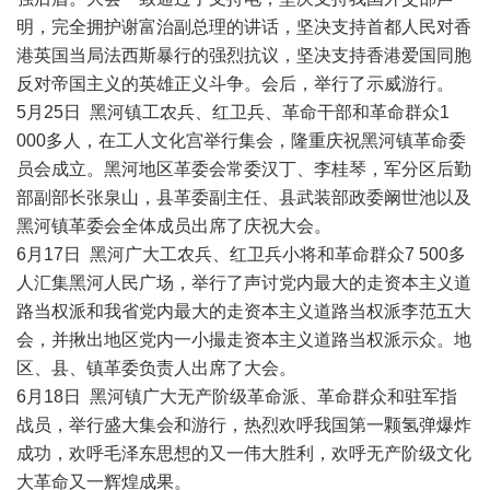
明，完全拥护谢富治副总理的讲话，坚决支持首都人民对香
港英国当局法西斯暴行的强烈抗议，坚决支持香港爱国同胞
反对帝国主义的英雄正义斗争。会后，举行了示威游行。
5月25日 黑河镇工农兵、红卫兵、革命干部和革命群众1
000多人，在工人文化宫举行集会，隆重庆祝黑河镇革命委
员会成立。黑河地区革委会常委汉丁、李桂琴，军分区后勤
部副部长张泉山，县革委副主任、县武装部政委阚世池以及
黑河镇革委会全体成员出席了庆祝大会。
6月17日 黑河广大工农兵、红卫兵小将和革命群众7 500多
人汇集黑河人民广场，举行了声讨党内最大的走资本主义道
路当权派和我省党内最大的走资本主义道路当权派李范五大
会，并揪出地区党内一小撮走资本主义道路当权派示众。地
区、县、镇革委负责人出席了大会。
6月18日 黑河镇广大无产阶级革命派、革命群众和驻军指
战员，举行盛大集会和游行，热烈欢呼我国第一颗氢弹爆炸
成功，欢呼毛泽东思想的又一伟大胜利，欢呼无产阶级文化
大革命又一辉煌成果。