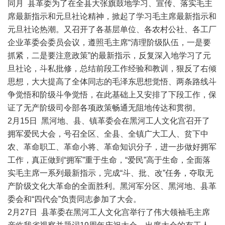
同月 县革委为了在全县大张旗鼓地学习、宣传、落实毛主
席最新指示和元旦社论精神，掀起了学习毛主席最新指示和
元旦社论热潮。又召开了各基层单位、各农村公社、各工厂
企业革委会委员会议，遵照毛主席“清理阶级队伍，一是要
抓紧，二是要注意政策”的最新指示，反复深入地学习了元
旦社论，斗私批修，总结前段工作经验和教训，狠反了右倾
思想，大大提高了全体同志的毛泽东思想觉悟、两条路线斗
争觉悟和阶级斗争觉悟，在此基础上又安排了下段工作，保
证了无产阶级司令部各项政策畅通无阻地传达和贯彻。
2月15日 黑河地、县、镇革委会在黑河工人文化宫召开了
拥军爱民大会，号召全区、全县、全镇广大工人、贫下中
农、革命职工、革命小将、革命知识分子，进一步做好拥军
工作，真正做到“拥军”重于生命，“爱民”高于生命，全面落
实毛主席一系列最新指示，完成“斗、批、改”任务，夺取无
产阶级文化大革命的全面胜利。黑河军分区、黑河地、县革
委会和“四代会”负责同志参加了大会。
2月27日 县革委在黑河工人文化宫举行了伟大领袖毛主席