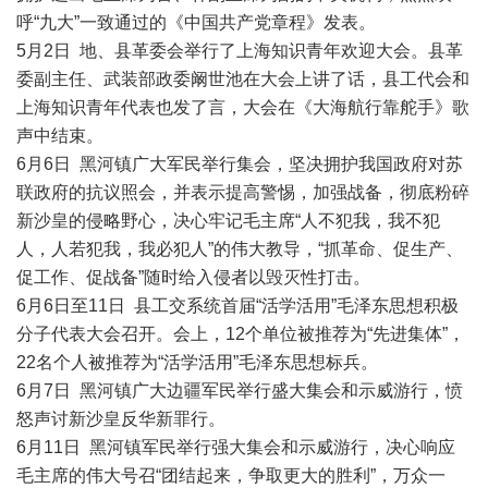
呼“九大”一致通过的《中国共产党章程》发表。
5月2日 地、县革委会举行了上海知识青年欢迎大会。县革
委副主任、武装部政委阚世池在大会上讲了话，县工代会和
上海知识青年代表也发了言，大会在《大海航行靠舵手》歌
声中结束。
6月6日 黑河镇广大军民举行集会，坚决拥护我国政府对苏
联政府的抗议照会，并表示提高警惕，加强战备，彻底粉碎
新沙皇的侵略野心，决心牢记毛主席“人不犯我，我不犯
人，人若犯我，我必犯人”的伟大教导，“抓革命、促生产、
促工作、促战备”随时给入侵者以毁灭性打击。
6月6日至11日 县工交系统首届“活学活用”毛泽东思想积极
分子代表大会召开。会上，12个单位被推荐为“先进集体”，
22名个人被推荐为“活学活用”毛泽东思想标兵。
6月7日 黑河镇广大边疆军民举行盛大集会和示威游行，愤
怒声讨新沙皇反华新罪行。
6月11日 黑河镇军民举行强大集会和示威游行，决心响应
毛主席的伟大号召“团结起来，争取更大的胜利”，万众一