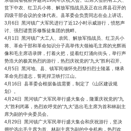
亲临我省视察并题词19周年庆祝大会。出席大会的有工人、
贫下中农、红卫兵小将、解放军指战员及正在出席县召开的
四级干部会议的全体代表。县革委会负责同志在会上讲话。
3月6日 黑河镇广大军民进行了近12小时示威游行，愤怒声
讨、强烈谴责苏修叛徒集团的挑畔。
4月1日 黑河镇广大工人、农民、解放军指战员、红卫兵小
将、革命干部和革命知识分子高举伟大领袖毛主席的光辉画
像和毛主席语录牌，打着火把，提着红灯涌向街头，举行声
势浩大的极其热烈的游行，热烈庆祝党的“九大”胜利召开。
4月5日 黑河地、县、镇军民缅怀先烈祭扫烈士陵墓，继承
革命先烈遗志，誓死捍卫铁打江山。
4月16日 县革委会根据备战需要，制定了《山区建设规
划》。
4月24日 黑河镇广大军民举行盛大集会，隆重庆祝党的“九
大”胜利闭幕，热烈欢呼党的“九大”选出毛主席为首和林副主
席为副的中央委员会。
4月29日 黑河镇广大军民举行盛大集会和庆祝游行，坚决
拥护选出毛主席为首、林副主席为副的中央机构，热烈欢