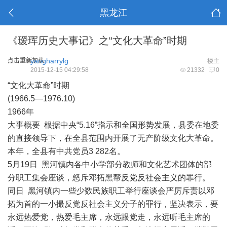
黑龙江
《瑷珲历史大事记》之“文化大革命”时期
点击重新加载
yangharrylg
楼主
2015-12-15 04:29:58
21332
0
“文化大革命”时期
(1966.5—1976.10)
1966年
大事概要 根据中央“5.16”指示和全国形势发展，县委在地委
的直接领导下，在全县范围内开展了无产阶级文化大革命。
本年，全县有中共党员3 282名。
5月19日 黑河镇内各中小学部分教师和文化艺术团体的部
分职工集会座谈，怒斥邓拓黑帮反党反社会主义的罪行。
同日 黑河镇内一些少数民族职工举行座谈会严厉斥责以邓
拓为首的一小撮反党反社会主义分子的罪行，坚决表示，要
永远热爱党，热爱毛主席，永远跟党走，永远听毛主席的