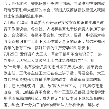
心，同仇敌忾，誓把反修斗争进行到底。并坚决拥护我国政
府给苏联驻华大使馆的照会，强烈抗议苏修新沙皇侵入我国
领土制造新的流血事件。
7月9日至10日 县革委会召开做好接收安置知识青年和再教
育工作座谈会。各公社、农场和县五七干校负责人参加了会
议。会议要求，各级革委会和广大群众，要进一步提高对接
收安置知识青年上山下乡工作重大意义的认识，加强对知识
青年的教育工作，搞好知青的生产劳动和生活安排。
7月25日 爱辉县广大工人、革命干部和革命知识分子，热
烈集会，庆祝工人阶级登上上层建筑领域领导“斗、批、
改”一周年。县革委会负责同志出席了庆祝大会。县革委会
副主任、工代会主任王龙江在会上讲了话，号召全县广大工
农兵群众遵照伟大领袖毛主席的教导，高举革命团结的旗
帜，把上层建筑“斗、批、改”深入开展下去，用毛泽东思想
改造一切。加强自身革命化，每个工宣队员都要成为活学活
用毛泽东思想的模范，成为在无产阶级专政下继续革命的模
范。学会用“一分为二”的唯物辩证法去分析矛盾、解决矛