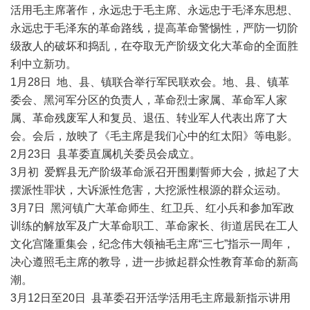
活用毛主席著作，永远忠于毛主席、永远忠于毛泽东思想、
永远忠于毛泽东的革命路线，提高革命警惕性，严防一切阶
级敌人的破坏和捣乱，在夺取无产阶级文化大革命的全面胜
利中立新功。
1月28日 地、县、镇联合举行军民联欢会。地、县、镇革
委会、黑河军分区的负责人，革命烈士家属、革命军人家
属、革命残废军人和复员、退伍、转业军人代表出席了大
会。会后，放映了《毛主席是我们心中的红太阳》等电影。
2月23日 县革委直属机关委员会成立。
3月初 爱辉县无产阶级革命派召开围剿誓师大会，掀起了大
摆派性罪状，大诉派性危害，大挖派性根源的群众运动。
3月7日 黑河镇广大革命师生、红卫兵、红小兵和参加军政
训练的解放军及广大革命职工、革命家长、街道居民在工人
文化宫隆重集会，纪念伟大领袖毛主席“三七”指示一周年，
决心遵照毛主席的教导，进一步掀起群众性教育革命的新高
潮。
3月12日至20日 县革委召开活学活用毛主席最新指示讲用