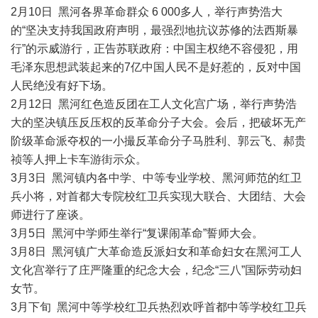
2月10日 黑河各界革命群众 6 000多人，举行声势浩大
的“坚决支持我国政府声明，最强烈地抗议苏修的法西斯暴
行”的示威游行，正告苏联政府：中国主权绝不容侵犯，用
毛泽东思想武装起来的7亿中国人民不是好惹的，反对中国
人民绝没有好下场。
2月12日 黑河红色造反团在工人文化宫广场，举行声势浩
大的坚决镇压反压权的反革命分子大会。会后，把破坏无产
阶级革命派夺权的一小撮反革命分子马胜利、郭云飞、郝贵
祯等人押上卡车游街示众。
3月3日 黑河镇内各中学、中等专业学校、黑河师范的红卫
兵小将，对首都大专院校红卫兵实现大联合、大团结、大会
师进行了座谈。
3月5日 黑河中学师生举行“复课闹革命”誓师大会。
3月8日 黑河镇广大革命造反派妇女和革命妇女在黑河工人
文化宫举行了庄严隆重的纪念大会，纪念“三八”国际劳动妇
女节。
3月下旬 黑河中等学校红卫兵热烈欢呼首都中等学校红卫兵