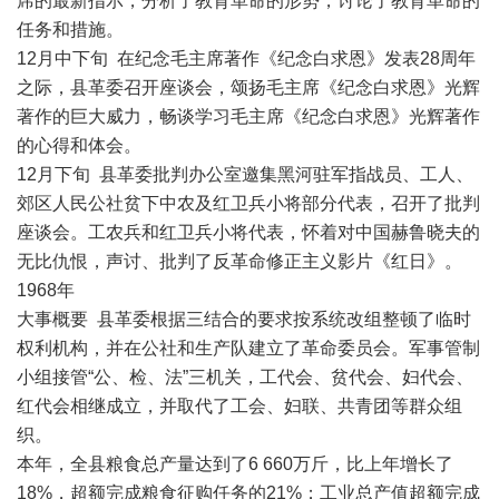
席的最新指示，分析了教育革命的形势，讨论了教育革命的
任务和措施。
12月中下旬 在纪念毛主席著作《纪念白求恩》发表28周年
之际，县革委召开座谈会，颂扬毛主席《纪念白求恩》光辉
著作的巨大威力，畅谈学习毛主席《纪念白求恩》光辉著作
的心得和体会。
12月下旬 县革委批判办公室邀集黑河驻军指战员、工人、
郊区人民公社贫下中农及红卫兵小将部分代表，召开了批判
座谈会。工农兵和红卫兵小将代表，怀着对中国赫鲁晓夫的
无比仇恨，声讨、批判了反革命修正主义影片《红日》。
1968年
大事概要 县革委根据三结合的要求按系统改组整顿了临时
权利机构，并在公社和生产队建立了革命委员会。军事管制
小组接管“公、检、法”三机关，工代会、贫代会、妇代会、
红代会相继成立，并取代了工会、妇联、共青团等群众组
织。
本年，全县粮食总产量达到了6 660万斤，比上年增长了
18%，超额完成粮食征购任务的21%；工业总产值超额完成