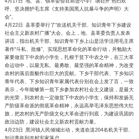
4月17日 地、县、镇革委会在前进小学广场召开“热烈欢
呼、坚决拥护毛主席《支持美国黑人抗暴斗争的声明》大
会”。
4月22日 县革委举行了“欢送机关干部、知识青年下乡建设
社会主义新农村广播”大会。会上，地、县革委负责人发表
讲话，指出机关干部、知识青年下乡上山是活学活用毛主席
著作“斗私、批修”、实现思想革命化的革命行动，并勉励大
家要做贫下中农的小学生，扎根于贫下中农之中，在三大革
命运动中，以最无私、最勇敢、最坚强的革命精神，为改变
农村的落后面貌作出巨大的贡献。下乡干部代表、下乡知识
青年代表、下乡知识青年家属代表分别在会上发了言，一致
表示，今年能够第一批下乡参加农村社会主义建设，是最大
的光荣，到农村去一定做贫下中农的小学生，保持和发扬无
产阶级革命派的彻底革命精神，永远高举毛泽东思想伟大红
旗，把农村的无产阶级文化大革命进行到底，为建设巩固的
政治边防，建设社会主义新农村贡献力量。
4月23日 黑河镇人民倾城出动，夹道欢送204名机关干部、
知识青年到农村安家落户。