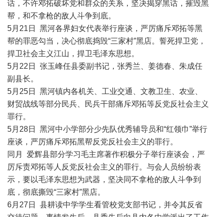
话，不许邓拓破坏党和群众的关系，坚决揭穿黑话，摧毁黑
帮，和不拿枪的敌人斗争到底。
5月21日 黑河各界妇女代表举行座谈，严厉痛斥邓拓等黑
帮的罪恶勾当，决心彻底捣毁“三家村”黑店。誓死捍卫党，
捍卫社会主义江山，捍卫毛泽东思想。
5月22日 张玉峰任县委副书记，张秀兰、姜德春、朱成任
副县长。
5月25日 黑河镇内各机关、工业交通、文教卫生、农业、
财贸战线等部分民兵、民兵干部痛斥邓拓等反党反社会主义
罪行。
5月28日 黑河中小学部分少先队优秀辅导员和“红领巾”举行
座谈，严厉痛斥邓拓黑帮反党反社会主义的罪行。
同月 爱辉县部分学习毛主席著作积极分子举行座谈会，严
厉斥责邓拓等人反党反社会主义的罪行。与会人员纷纷表
示，要以毛泽东思想为武器，坚决同不拿枪的敌人斗争到
底，彻底撕毁“三家村”黑店。
6月27日 县耕读中学学生看管校党支部书记，并令其反省