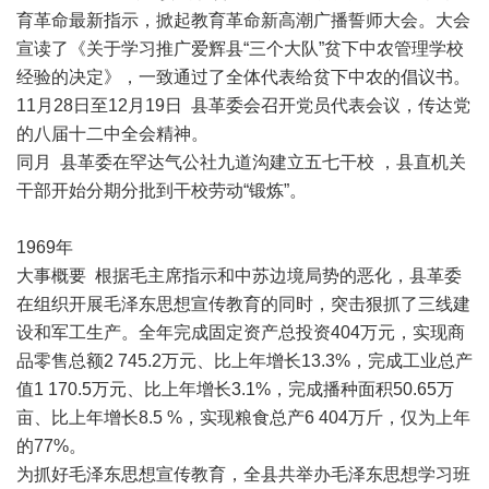
育革命最新指示，掀起教育革命新高潮广播誓师大会。大会
宣读了《关于学习推广爱辉县“三个大队”贫下中农管理学校
经验的决定》，一致通过了全体代表给贫下中农的倡议书。
11月28日至12月19日 县革委会召开党员代表会议，传达党
的八届十二中全会精神。
同月 县革委在罕达气公社九道沟建立五七干校 ，县直机关
干部开始分期分批到干校劳动“锻炼”。
1969年
大事概要 根据毛主席指示和中苏边境局势的恶化，县革委
在组织开展毛泽东思想宣传教育的同时，突击狠抓了三线建
设和军工生产。全年完成固定资产总投资404万元，实现商
品零售总额2 745.2万元、比上年增长13.3%，完成工业总产
值1 170.5万元、比上年增长3.1%，完成播种面积50.65万
亩、比上年增长8.5 %，实现粮食总产6 404万斤，仅为上年
的77%。
为抓好毛泽东思想宣传教育，全县共举办毛泽东思想学习班