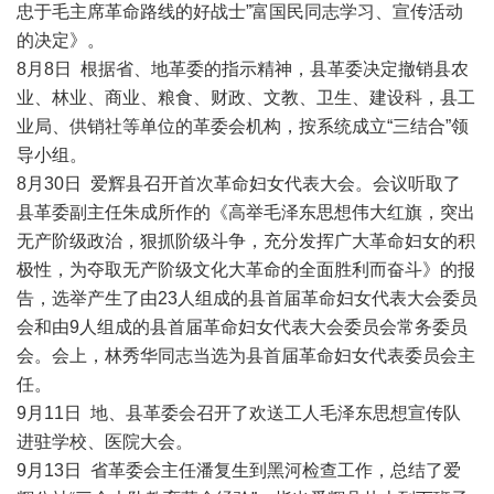
忠于毛主席革命路线的好战士”富国民同志学习、宣传活动
的决定》。
8月8日 根据省、地革委的指示精神，县革委决定撤销县农
业、林业、商业、粮食、财政、文教、卫生、建设科，县工
业局、供销社等单位的革委会机构，按系统成立“三结合”领
导小组。
8月30日 爱辉县召开首次革命妇女代表大会。会议听取了
县革委副主任朱成所作的《高举毛泽东思想伟大红旗，突出
无产阶级政治，狠抓阶级斗争，充分发挥广大革命妇女的积
极性，为夺取无产阶级文化大革命的全面胜利而奋斗》的报
告，选举产生了由23人组成的县首届革命妇女代表大会委员
会和由9人组成的县首届革命妇女代表大会委员会常务委员
会。会上，林秀华同志当选为县首届革命妇女代表委员会主
任。
9月11日 地、县革委会召开了欢送工人毛泽东思想宣传队
进驻学校、医院大会。
9月13日 省革委会主任潘复生到黑河检查工作，总结了爱