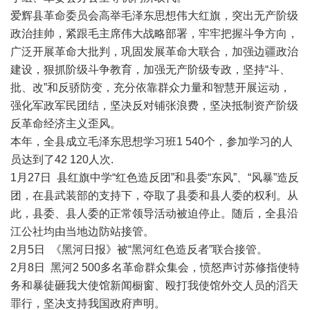
爱辉县革命委员会高举毛泽东思想伟大红旗，突出无产阶级
政治挂帅，紧跟毛主席伟大战略部署，牢牢把握斗争方向，
广泛开展革命大批判，巩固发展革命大联合，加强边疆政治
建设，狠抓阶级斗争教育，加强无产阶级专政，坚持“斗、
批、改”和反骄防变，充分依靠群众力量和智慧开展运动，
强化军政军民团结，坚决反对铺张浪费，坚决抵制资产阶级
反革命经济主义歪风。
本年，全县成立毛泽东思想学习班1 540个，参加学习的人
员达到了42 120人次.
1月27日 县红旗中学“红色造反团”和县委“东风”、“风暴”造反
团，在县武装部的支持下，夺取了县委和县人委的权利。从
此，县委、县人委的正常领导活动被迫停止。随后，全县沿
江公社均由当地边防站接管。
2月5日 《黑河日报》被“黑河红色造反者”联合接管。
2月8日 黑河2 500多名革命群众集会，愤怒声讨苏修指使特
务和暴徒砸我大使馆新闻橱窗、殴打我使馆外交人员的滔天
罪行，坚决支持我国政府声明。