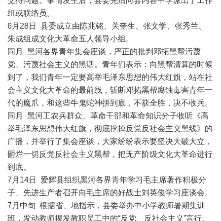
交待问题。事情发生后，县委先后向县内各中学派出了工作
组或联络员。
6月28日 县委成立由陈兆铭、关奎生、张文学、张秀兰、
朱成组成文化大革命五人领导小组。
同月 黑河各界青年集会座谈，严正的批判邓拓黑帮污蔑
党、污蔑社会主义的黑话。青年们表示：向黑帮清算的时候
到了，我们青年一定要高举毛泽东思想的伟大红旗，站在社
会主义文化大革命的最前线，斩断邓拓黑帮腐蚀毒害青年一
代的魔爪，和这些牛鬼蛇神拼到底，不获全胜，决不收兵。
同月 黑河工农兵群众、革命干部和革命知识分子收听《高
举毛泽东思想伟大红旗，彻底挖掉反党反社会主义黑线》的
广播，并举行了集会座谈，大家纷纷表示要坚决大破大立，
砸烂一切反党反社会主义黑帮，把无产阶级文化大革命进行
到底。
7月14日 爱辉县组织黑河各界青年学习毛主席著作积极分
子、先进生产者召开向毛主席的好战士刘英俊学习座谈会。
7月中旬 根据省、地指示，县委举办中小学教师暑期集训
班，发动教师揭发教职员工中的“反党、反社会主义”言行。