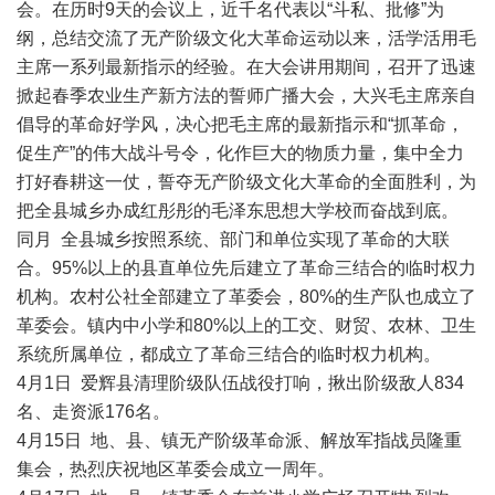
会。在历时9天的会议上，近千名代表以“斗私、批修”为
纲，总结交流了无产阶级文化大革命运动以来，活学活用毛
主席一系列最新指示的经验。在大会讲用期间，召开了迅速
掀起春季农业生产新方法的誓师广播大会，大兴毛主席亲自
倡导的革命好学风，决心把毛主席的最新指示和“抓革命，
促生产”的伟大战斗号令，化作巨大的物质力量，集中全力
打好春耕这一仗，誓夺无产阶级文化大革命的全面胜利，为
把全县城乡办成红彤彤的毛泽东思想大学校而奋战到底。
同月 全县城乡按照系统、部门和单位实现了革命的大联
合。95%以上的县直单位先后建立了革命三结合的临时权力
机构。农村公社全部建立了革委会，80%的生产队也成立了
革委会。镇内中小学和80%以上的工交、财贸、农林、卫生
系统所属单位，都成立了革命三结合的临时权力机构。
4月1日 爱辉县清理阶级队伍战役打响，揪出阶级敌人834
名、走资派176名。
4月15日 地、县、镇无产阶级革命派、解放军指战员隆重
集会，热烈庆祝地区革委会成立一周年。