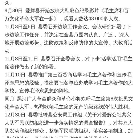
众。
9月30日 爱辉县开始放映大型彩色纪录影片《毛主席和百
万文化革命大军在一起》，观看人数达43 000多人次。
11月3日至6日 县委召开边境工作会议。会议研究部署了下
步边境工作任务，并决定在全县范围内认真、广泛 、深入
地开展边境形势、边防政策和反修防修的大宣传、大教育活
动。
11月8日至11日 县委召开全委会议，对下步“活学活用”毛主
席著作做出了新的部署。
11月10日 县委推广第三百货商店学习毛主席著作和宣传毛
泽东思想的经验，提出要把各单位办成学习毛主席著作的大
学校、宣传毛泽东思想的阵地。
同月 黑河广大革命群众和革命小将欢呼毛主席第8次接见文
化革命大军，热烈歌颂毛主席的无产阶级路线的伟大胜利。
12月30日 县委批转县公安局工作组《关于对爱辉公社共兴
大队军民联防组织进一步落实情况的调查报告》，对共兴大
队发动和组织群众，整顿军民联防组织、落实各项制度，加