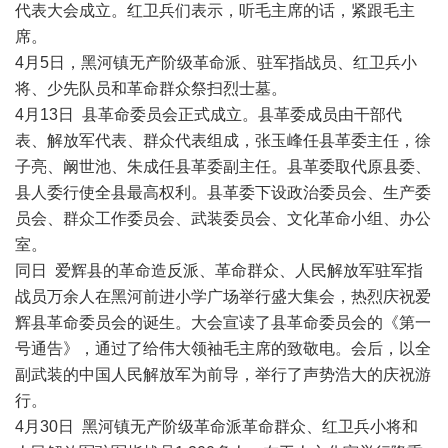
代表大会成立。红卫兵们表示，听毛主席的话，紧跟毛主
席。
4月5日，黑河镇无产阶级革命派、驻军指战员、红卫兵小
将、少先队员和革命群众祭扫烈士墓。
4月13日 县革命委员会正式成立。县革委成员由干部代
表、解放军代表、群众代表组成，张玉峰任县革委主任，徐
子亮、阚世池、朱成任县革委副主任。县革委取代原县委、
县人委行使全县最高权利。县革委下设政治委员会、生产委
员会、群众工作委员会、武装委员会、文化革命小组、办公
室。
同日 爱辉县的革命造反派、革命群众、人民解放军驻军指
战员万余人在黑河前进小学广场举行盛大集会，热烈庆祝爱
辉县革命委员会的诞生。大会宣读了县革命委员会的《第一
号通告》，通过了给伟大领袖毛主席的致敬电。会后，以全
副武装的中国人民解放军为前导，举行了声势浩大的庆祝游
行。
4月30日 黑河镇无产阶级革命派革命群众、红卫兵小将和