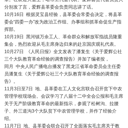
分别发了言，爱辉县革委会负责同志讲了话。
10月16日 根据灵宝县经验，县革委会常委会决定，将县革
委会“四委一办”改为政治工作组、办事组和抓革命促生产指
挥部。
10月19日 黑河镇万余工人、革命群众和解放军指战员隆重
集会，热烈欢迎从毛主席身边归来的赴京国庆观礼代表。
10月27日 《人民日报》全文发表了潘复生《关于爱辉公社
三个大队教育革命经验的调查报告》并加了编者按，
同月 中央人民广播电台播发了黑龙江省革命委员会主任委
员潘复生《关于爱辉公社三个大队教育革命经验的调查报
告》。
11月3日至7日 地、县革委在工人文化宫联合召开贫下中农
管理学校现场会。会议学习了八届十二中全会公报和毛主席
关于无产阶级教育革命的最新指示，参观了松树沟、拉腰
子、外三道沟3个大队贫下中农管理学校，并作了经验介
绍。
11月7日 地、县革委会联合召开了全面落实毛主席关于教