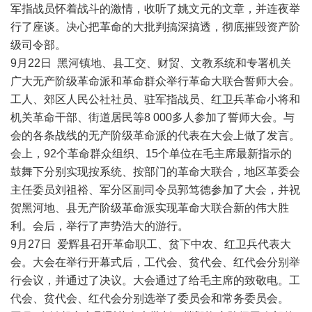
军指战员怀着战斗的激情，收听了姚文元的文章，并连夜举
行了座谈。决心把革命的大批判搞深搞透，彻底摧毁资产阶
级司令部。
9月22日 黑河镇地、县工交、财贸、文教系统和专署机关
广大无产阶级革命派和革命群众举行革命大联合誓师大会。
工人、郊区人民公社社员、驻军指战员、红卫兵革命小将和
机关革命干部、街道居民等8 000多人参加了誓师大会。与
会的各条战线的无产阶级革命派的代表在大会上做了发言。
会上，92个革命群众组织、15个单位在毛主席最新指示的
鼓舞下分别实现按系统、按部门的革命大联合，地区革委会
主任委员刘祖裕、军分区副司令员郭笃德参加了大会，并祝
贺黑河地、县无产阶级革命派实现革命大联合新的伟大胜
利。会后，举行了声势浩大的游行。
9月27日 爱辉县召开革命职工、贫下中农、红卫兵代表大
会。大会在举行开幕式后，工代会、贫代会、红代会分别举
行会议，并通过了决议。大会通过了给毛主席的致敬电。工
代会、贫代会、红代会分别选举了委员会和常务委员会。