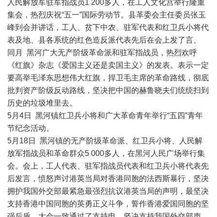
人民解放军驻军指战员1 200多人，在工人文化宫举行隆重
集会，热烈庆祝“五一”国际劳动节。县革委会主任委员张玉
峰到会并讲话，工人、贫下中农、驻军代表和红卫兵小将代
表及地、县各系统的红色造反派代表先后在会上发了言。
同月 黑河广大无产阶级革命派和驻军指战员，热烈欢呼
《红旗》杂志《爱国主义还是卖国主义》的发表。表示一定
要高举毛泽东思想伟大红旗，捍卫毛主席的革命路线，彻底
批判资产阶级反动路线，坚决把中国的赫鲁晓夫们统统扫到
历史的垃圾堆里去。
5月4日 黑河镇红卫兵小将和广大革命青年举行“五四”青年
节纪念活动。
5月18日 黑河镇的无产阶级革命派、红卫兵小将、人民解
放军指战员和革命群众5 000多人，在黑河人民广场举行集
会。会上，工人代表、驻军指战员代表和红卫兵小将代表先
后发言，愤怒声讨港英当局对香港同胞的法西斯暴行，坚决
拥护我国外交部最紧急最强烈抗议港英当局的声明，最坚决
支持香港中国同胞的英勇正义斗争，誓作香港爱国同胞的坚
强后盾。大会一致通过了支持电，坚决支持我国外交部声