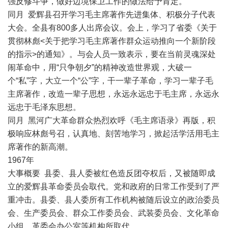
强反修斗争，做好边境保卫工作的做法给予肯定。
同月 爱辉县召开学习毛主席著作先进集体、积极分子代表
大会。全县有800多人出席会议。会上，学习了省委《关于
贯彻林彪<关于把学习毛主席著作群众运动推向一个新阶段
的指示>的通知》。与会人员一致表示，要在当前灵魂深处
闹革命中，用“只争朝夕”的精神改造世界观，大破一
个“私”字，大立一个“公”字，干一辈子革命，学习一辈子毛
主席著作，改造一辈子思想，永远永远忠于毛主席，永远永
远忠于毛泽东思想。
同月 黑河广大革命群众热烈欢呼《毛主席语录》再版，积
极响应林彪号召，认真地、刻苦地学习，掀起活学活用毛主
席著作的新高潮。
1967年
大事概要 县委、县人委被红色造反团夺权后，又被随即成
立的爱辉县革命委员会取代。党和政府的日常工作受到了严
重冲击。县委、县人委所有工作机构被随后设立的政治委员
会、生产委员会、群众工作委员会、武装委员会、文化革命
小组、革委会办公室等机构所取代。