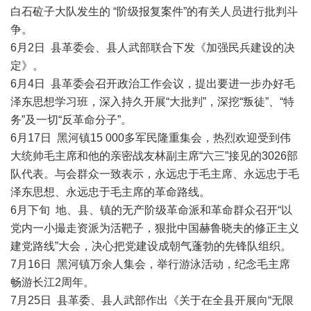
白石砬子大队发生的 “阶级报复案件”的有关人员进行批判斗
争。
6月2日 县革委会、县人武部联合下发《加强民兵建设的决
定》。
6月4日 县革委会召开政治工作会议，提出要进一步办好毛
泽东思想学习班，深入持久开展“大批判”，深挖“叛徒”、“特
务”及一切“反革命分子”。
6月17日 黑河镇15 000多军民隆重集会，热烈欢迎受到伟
大统帅毛主席和他的亲密战友林副主席“六三”接见的3026部
队代表。与会群众一致表示，永远忠于毛主席、永远忠于毛
泽东思想、永远忠于毛主席的革命路线。
6月下旬 地、县、镇的无产阶级革命派和革命群众召开“以
党内一小撮走资派为活靶子，狠批中国赫鲁晓夫的修正主义
建党路线”大会，决心把党建设成朝气蓬勃的先锋队组织。
7月16日 黑河镇万余人集会，举行游泳活动，纪念毛主席
畅游长江2周年。
7月25日 县革委、县人武部作出《关于在全县开展向“无限