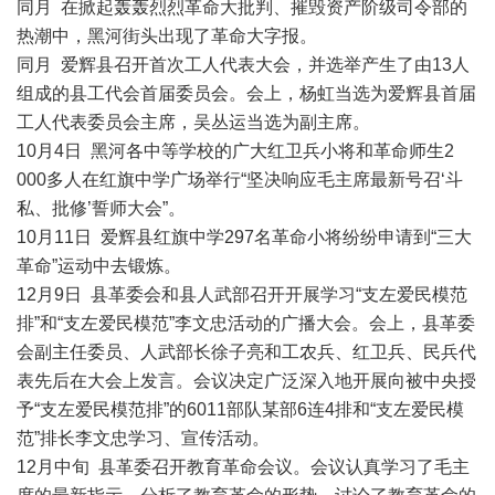
同月 在掀起轰轰烈烈革命大批判、摧毁资产阶级司令部的
热潮中，黑河街头出现了革命大字报。
同月 爱辉县召开首次工人代表大会，并选举产生了由13人
组成的县工代会首届委员会。会上，杨虹当选为爱辉县首届
工人代表委员会主席，吴丛运当选为副主席。
10月4日 黑河各中等学校的广大红卫兵小将和革命师生2
000多人在红旗中学广场举行“坚决响应毛主席最新号召‘斗
私、批修’誓师大会”。
10月11日 爱辉县红旗中学297名革命小将纷纷申请到“三大
革命”运动中去锻炼。
12月9日 县革委会和县人武部召开开展学习“支左爱民模范
排”和“支左爱民模范”李文忠活动的广播大会。会上，县革委
会副主任委员、人武部长徐子亮和工农兵、红卫兵、民兵代
表先后在大会上发言。会议决定广泛深入地开展向被中央授
予“支左爱民模范排”的6011部队某部6连4排和“支左爱民模
范”排长李文忠学习、宣传活动。
12月中旬 县革委召开教育革命会议。会议认真学习了毛主