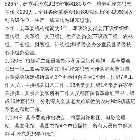
526个，建立毛泽东思想宣传网180多个，培养毛泽东思想
宣传员290人，全县各级革委会领导80%以上的同志都深入
到阶级斗争、生产一线宣传毛泽东思想。
本年，县革委机构精简为4个，即政治委员会(下设组织组、
宣传组、文革组、文卫组)、生产委员会(下设政工组、农林
组、工交组、财贸组、计统组)和革委会办公室及县革委核
心小组办公室。
1月20日 根据毛主席最新指示和元旦社论精神，县革委会
抽出一批工农兵充实和加强毛泽东思想宣传队的领导力量。
县革委会决定将所属的3个办事组合并为1个组，只留7名工
作人员，主持机关日常工作，13名常委只留1名常委在家坐
阵指挥，其余常委和所有工作人员都怀揣着革命红宝书，组
成16片宣传队，分别深入全县老大难单位的农村和城镇基层
革委会帮助工作。
1月23日 县革委会作出决定，将黑河评剧团、电影管理
站、县文化馆、县图书馆4个单位撤销，所有人员集中起来
办“毛泽东思想学习班”。