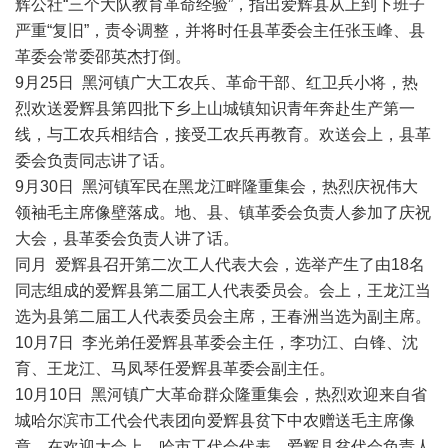
辉公社“三个大队教育革命经验”，指出爱辉县从上到下班子
严重“复旧”，责令调整，并将时任县革委会主任张玉峰、县
革委会常委邵英杰打倒。
9月25日 黑河镇广大工农兵、革命干部、红卫兵小将，热
烈欢送爱辉县第四批下乡上山城镇知识青年奔赴生产第一
线，与工农兵相结合，接受工农兵再教育。欢送会上，县革
委会负责同志讲了话。
9月30日 黑河镇军民在黑龙江畔隆重集会，热烈庆祝伟大
领袖毛主席像壁落成。地、县、镇革委会负责人参加了庆祝
大会，县革委会负责人讲了话。
同月 爱辉县召开第二次工人代表大会，选举产生了由18名
同志组成的爱辉县第二届工人代表委员会。会上，王龙江当
选为县第二届工人代表委员会主席，王春洲当选为副主席。
10月7日 李光弟任爱辉县革委会主任，李功江、白锋、沈
育、王龙江、马凤琴任爱辉县革委会副主任。
10月10日 黑河镇广大革命群众隆重集会，热烈欢迎来自省
城哈尔滨市工代会代表团向爱辉县贫下中农赠送毛主席像
章。在欢迎大会上，哈市工代会代表、爱辉县贫代会负责人