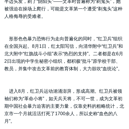
半边头发，剃了“阴阳头”——文革时普遍称为“剃鬼头”，她
被强迫在操场上爬行，可能是文革第一个遭受“剃鬼头”这种
人格侮辱的受难者。
形形色色暴力恐怖行为走向普遍化的同时，“红卫兵”组织
在全国兴起。8月1日，红太阳写信，向清华附中“红卫兵”和
北大附中“红旗战斗小组”表示“热烈的支持”。二者都是在6月
2日出现的中学生秘密小组织，都积极“批斗”原学校干部、
教员，并集中攻击文革前的教育体制，大力鼓吹“血统论”。
进入8月，红卫兵运动汹涌澎湃，形成高潮。红卫兵被领
袖们称为“革命小将”，如天兵天将，不可一世，成为文革初
期中国社会暴力迫害的主要力量，仅靠史料的粗略统计，北
京市一个月就活活打死了1700余人，所以史称“血色的八
月”。