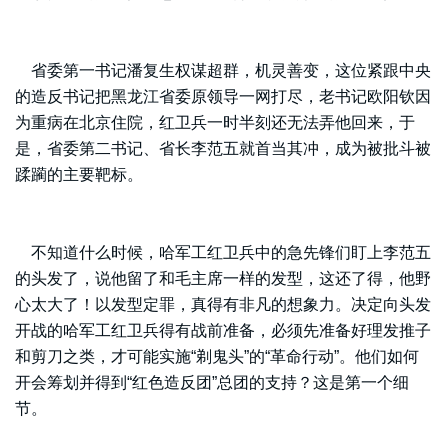
省委第一书记潘复生权谋超群，机灵善变，这位紧跟中央
的造反书记把黑龙江省委原领导一网打尽，老书记欧阳钦因
为重病在北京住院，红卫兵一时半刻还无法弄他回来，于
是，省委第二书记、省长李范五就首当其冲，成为被批斗被
蹂躏的主要靶标。
不知道什么时候，哈军工红卫兵中的急先锋们盯上李范五
的头发了，说他留了和毛主席一样的发型，这还了得，他野
心太大了！以发型定罪，真得有非凡的想象力。决定向头发
开战的哈军工红卫兵得有战前准备，必须先准备好理发推子
和剪刀之类，才可能实施“剃鬼头”的“革命行动”。他们如何
开会筹划并得到“红色造反团”总团的支持？这是第一个细
节。