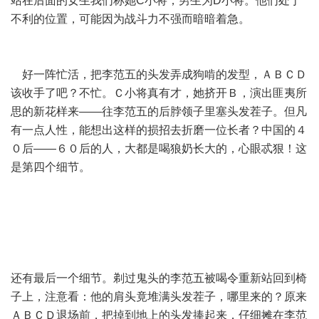
站在后面的女生我们称她C小将，男生为D小将。他们处于
不利的位置，可能因为战斗力不强而暗暗着急。
好一阵忙活，把李范五的头发弄成狗啃的发型，ＡＢＣＤ
该收手了吧？不忙。Ｃ小将真有才，她挤开Ｂ，演出匪夷所
思的新花样来——往李范五的后脖领子里塞头发茬子。但凡
有一点人性，能想出这样的损招去折磨一位长者？中国的４
０后——６０后的人，大都是喝狼奶长大的，心眼忒狠！这
是第四个细节。
还有最后一个细节。剃过鬼头的李范五被喝令重新站回到椅
子上，注意看：他的肩头竟堆满头发茬子，哪里来的？原来
ＡＢＣＤ退场前，把掉到地上的头发捧起来，仔细摊在李范