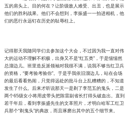
五的肩头上。目的何在？让阶级敌人难受、出丑，也是展示
他们的胜利战果。他们不会想到，李振盛一一拍进相机，他
们的恶行永远钉在历史的耻辱柱上。
记得那天我随同学们去参加这个大会，不过因为我一直对伟
大的运动不理解不积极，出身又不是“红五类”，于是惴惴然
总溜边儿。班里造反派领袖对我很不满，说我不够当红卫兵
的资格，“要考验考验你”。于是乎我依旧溜边儿，站在会场
的最后看看热闹，只觉得远处的批斗台上乱糟糟的，不知道
发生了什么。后来才听说那天一是剃了李范五的鬼头，二是
两个65级女小将用皮带头把陈雷副省长打得头破血出。直到
若干年后，看到李振盛先生的文革照片，才明白哈军工红卫
兵那个“剃鬼头”的典故，而且琢磨出其中的五个细节来。