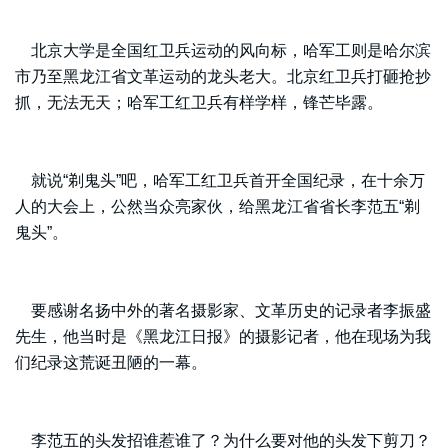
北京大学是全国红卫兵运动的风向标，哈军工则是哈尔滨
市乃至黑龙江省文革运动的龙头老大。北京红卫兵打砸抢抄
抓，无法无天；哈军工红卫兵有样学样，锋芒毕露。
就说“剃鬼头”吧，哈军工红卫兵首开全国纪录，在十余万
人的大会上，公然当众亮家伙，给黑龙江省省长李范五“剃
鬼头”。
要感谢名扬中外的著名摄影家、文革历史的记录者李振盛
先生，他当时是《黑龙江日报》的摄影记者，他在现场为我
们纪录这荒诞丑陋的一幕。
李范五的头发招谁惹谁了？为什么要对他的头发下剪刀？