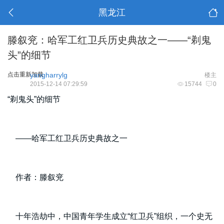
黑龙江
滕叙兖：哈军工红卫兵历史典故之一——“剃鬼
头”的细节
点击重新加载
yangharrylg
楼主
2015-12-14 07:29:59
15744
0
“剃鬼头”的细节
——哈军工红卫兵历史典故之一
作者：滕叙兖
十年浩劫中，中国青年学生成立“红卫兵”组织，一个史无