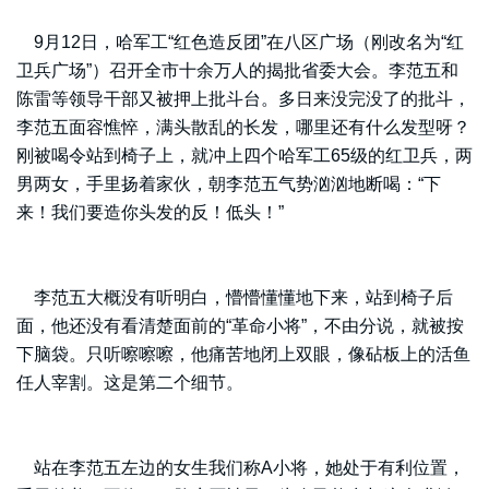
9月12日，哈军工“红色造反团”在八区广场（刚改名为“红
卫兵广场”）召开全市十余万人的揭批省委大会。李范五和
陈雷等领导干部又被押上批斗台。多日来没完没了的批斗，
李范五面容憔悴，满头散乱的长发，哪里还有什么发型呀？
刚被喝令站到椅子上，就冲上四个哈军工65级的红卫兵，两
男两女，手里扬着家伙，朝李范五气势汹汹地断喝：“下
来！我们要造你头发的反！低头！”
李范五大概没有听明白，懵懵懂懂地下来，站到椅子后
面，他还没有看清楚面前的“革命小将”，不由分说，就被按
下脑袋。只听嚓嚓嚓，他痛苦地闭上双眼，像砧板上的活鱼
任人宰割。这是第二个细节。
站在李范五左边的女生我们称A小将，她处于有利位置，