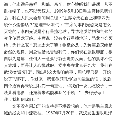
诲，他永远是慈祥、和蔼、亲切、耐心地听我们讲话，从不
乱扣帽子，也不以势压人。1969年5月18日毛主席接见我们
后，我在人民大会堂问周总理：“主席今天在台上和李四光
说什么悄悄话？”总理告诉我们：“主席问李四光恐龙是怎么
灭绝的，李四光说是小行星撞地球，导致地质结构和气候的
变化使恐龙灭绝。主席说，没有小行星撞地球，恐龙也会灭
绝，为什么呢？恐龙太大了嘛！物极必反，先称霸后灭绝是
必然的规律。周总理借此告诫我们，你们现在就很膨胀，很
自以为是嘛！任何人一意孤行就会走向反面。他的批评不使
人难堪，而是让人心悦诚服。党中央在北京开九大，我们在
武汉搞“反复旧”，闹出那么大影响的事，周总理只是一开始
说了“胡厚民，你过来，我领教领教你”这句最重的话，以后
四个通宵再未说过我们一句重话。和我们一块儿吃饺子，一
块儿看电影，还拉着朱鸿霞和我的手说：“回去好好做工
作，我相信你们。”
文革没有周总理的支持是不堪设想的，他才是毛主席忠
诚的战友和中流砥柱。1967年7月20日，武汉发生围攻毛泽