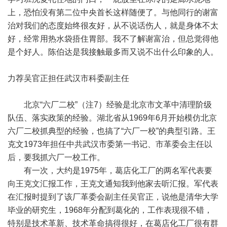
上，恐怕没有第二位中央首长这样随便了。与他同行的谢富
治对我们的态度始终很友好，从不说话伤人，就是身体不太
好，经常用热水袋捂住胃部。我不了解谢富治，但总觉得他
是个好人。陈伯达是我接触最多而又说不出什么印象的人。
力荐吴官正担任武汉市科委副主任
北京“六厂二校”（注7）经验是北京市文革中清理阶级
队伍、落实政策的经验。湖北省从1969年6月开始模仿北京
六厂二校抓典型的经验，也搞了“六厂一校”的典型引路。王
克文1973年担任中共武汉市委第一书记、市革委会主任以
后，要我抓六厂一校工作。
有一次，大约是1975年，葛店化工厂的两名军代表要
向王克文汇报工作，王克文通知我到他家去听汇报。军代表
在汇报时提到了该厂革委会副主任吴官正，说他是清华大学
毕业的研究生，1968年分配到葛化的，工作表现很不错，
特别是技术革新、技术革命搞得很好，在葛店化工厂很有群