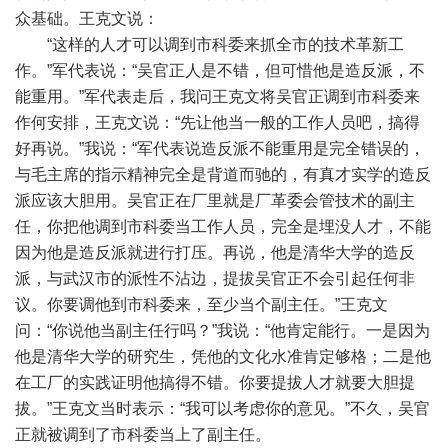
众基础。王克文说：
“这样的人才可以调到市科委来抓全市的技术革新工
作。”军代表说：“吴官正人是不错，但可惜他是造反派，不
能重用。”军代表走后，我问王克文将吴官正调到市科委来
作何安排，王克文说：“先让他当一般的工作人员吧，搞得
好再说。”我说：“军代表说造反派不能重用是完全错误的，
与毛主席的指示精神完全是背道而驰的，有真才实学的造反
派应该大胆用。吴官正在厂里就是厂革委会管技术的副主
任，你把他调到市科委当工作人员，完全是埋没人才，不能
因为他是造反派就进行打压。再说，他是清华大学的造反
派，与武汉市的派性不沾边，提拔吴官正不会引起任何非
议。你要调他到市科委来，至少当个副主任。”王克文
问：“你说他当副主任行吗？”我说：“他肯定能行。一是因为
他是清华大学的研究生，凭他的文化水准肯定够格；二是他
在工厂的实践证明他搞得不错。你要提拔人才就要大胆提
拔。”王克文当时表示：“我可以考虑你的意见。”不久，吴官
正就被调到了市科委当上了副主任。