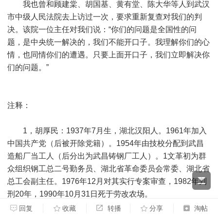
我也曾和顾建棠、胡国基、黄有堂、陈大华等人到武汉
市中级人民法院去上访过一次，要求重新复查对我们的判
决。该院一位主任对我们说：“你们的问题是全国性的问
题，是中央统一解决的，我们不能开口子。我理解你们的心
情，也同情你们的遭遇。只要上面开口子，我们立即解决你
们的问题。”
注释：
1，胡厚民：1937年7月生，湖北汉阳人。1961年加入
中国共产党（后被开除党籍）。1954年由技校分配到武昌
造船厂当工人（后分出为武昌铸钢厂工人）。1文革初为群
众组织钢工总二号勤务员、湖北省革命委员会常委、湖北省
总工会副主任。1976年12月对其实行专案审查，1982年判
刑20年，1990年10月31日死于劳改农场。
回复
收藏
转播
分享
淘帖