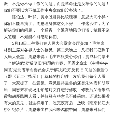
派，不是做不做工作的问题，而是革命还是反革命的问题！
你们不要以为不做工作中央拿你们没办法了。
陈伯达、叶群、黄永胜讲得比较缓和，意思大同小异：
你们不能再搞了。周总理身体这么不好，工作这么忙，为了
解决你们的问题，一个通宵一个通宵地陪你们谈，姑且不谈
大道理，不知能不能感动你们。
5月18日上午我们在人民大会堂宴会厅参加了毛主席、
林副主席对各界人士的接见。第二天晚上，又把我们召到了
人民大会堂。周恩来说：毛主席很关心你们，责成我们拿出
一个解决武汉“反复旧”问题的方案。周恩来拿出《中共中央
同意“湖北省革命委员会关于解决武汉‘反复旧’问题的报告”》
（即《五二七指示》）草稿的打印件，发给我们每个人看
了，大家提了一些意见。意见提得最多的还是朱鸿霞和胡厚
民，周恩来在现场用铅笔对文件进行修改，修改后又给朱鸿
霞和胡厚民两人看，并解释有些意见不能采纳。还说如果没
有大的意见，就这样定了。吃完夜宵后，放映《南京长江大
桥》纪录片，周恩来坐在我和朱鸿霞中间，周恩来对我们