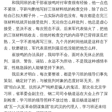
和我同班的老干部崔放鸣对付审查很有经验，他一点也
不紧张，字斟句酌地写好三张材料纸的检查交待，除了自己
给自己扣大帽子外，一点实际内容也没有。每次都是念完三
张材料纸就开始接受批判，无论你怎么样批判，他总是虚心
接受，坚决不改，每次照念不误。后来军代表恼火了，把他
的三张材料纸收去，但他对检查交代的内容早已背得滚瓜烂
熟，又一字不差地再写三张。九个月的时间他就是这样念下
去，软磨硬抗，军代表居然到最后也没能把他怎么样。
崔放鸣的办法虽好，我却学不会。面对永无休止的批
判、逼供、警告、诬陷，永远不为所动，不是我这种感情丰
富、性格急躁的人能够坚持下来的。
我后来才明白，每次要整谁，都是学习班的领导们事先
策划、确定好了的，与被批判对象的态度好坏无关。所
谓“坦白从宽、抗拒从严”纯粹是骗人的鬼话。那次在北京学
习班，省革委会副主任、钢二司司令杨道远在大会上作了深
刻检查，学习班的领导照样不放过他，最后杨道远被打
成“五一六反革命阴谋集团”在武汉的代理人，学习班还未结