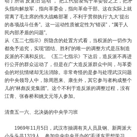
动了所谓‘反复旧’运动”，“把工代会凌驾于革委会之上，把矛
头指向解放军，指向革委会，指向革命干部。这在实际上就
背离了毛主席的伟大战略部署，不利于贯彻执行‘九大’提出
的各项战斗任务”。这一运动性质被定性为“错误”，“属于人
民内部矛盾的问题”。
从《五二七指示》所隐含的处置方式看，当权派的一切作为
都免予追究，实现“团结、胜利”的唯一的调整方式是压制造
反派的不满和反抗。《五二七指示》下达后，造反派不再进
行公开的群众运动了，但是在广大造反派群众中间，与革委
会的对抗情绪却无法消除。非常奇怪的是参与处理武汉问题
的中央领导人中，除周恩来、康生外，其它参与者构成整个
儿的“林彪反党集团”。这个不利于造反派的调整过程，没有
江青、张春桥和姚文元等人参加。
清查五一六、北决扬的中央学习班
1969年11月5日，武汉市抽调有关人员及钢、新两派大
小头头共1319人，参加中央中央开办的“毛泽东思想学习