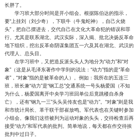
长胖了。
学习班大部分时间是开小组会。根据陈伯达的指示，
要“上挂刘（刘少奇），下联牛（牛鬼蛇神），自己火烧
头”，把自己摆进去，交代自己在文化大革命犯的错误和罪
行。尤其是联系湖北、武汉实际，深入揭、批北决扬反革命
地下组织，挖出反革命阴谋集团五一六及其在湖北、武汉的
代理人、总头目。
在学习班中，又把造反派头头人为地分为“动力”和“对
象”（这是从毛泽东著作中学到的说法：“动力”指的是“革命
者”，“对象”指的是被革命的人）。例如：我所在的五连三
班，班长兼“动力”是“钢工总”交通系统一号头杨爱国（不知
为什么，杨爱国离开中央学习班回单位后竟跳楼自杀身
亡），还有“钢九一三”头头吴传友也是“动力”。“对象”则是我
和市统计局长、革干联干部崔放鸣。军代表也在关键时参加
小组会。像我们这些被列为运动对象的头头，交待检查后再
接受“动力”和军代表的批判。简单地说，每天都在作交待挨
批判中过日子。