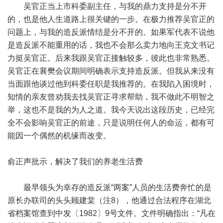
吴官正当上市科委副主任，与我的鼎力支持是分不开
的，也是他人生道路上很关键的一步。在极力推荐吴官正的
问题上，与我的造反派情结是分不开的。如果军代表不说他
是造反派不能重用的话，我也不会那么卖力地向王克文书记
力挺吴官正。后来我跟吴官正接触较多，彼此也非常熟悉。
吴官正在襄樊会议期间明确表示支持造反派。但我从来没有
当面跟他谈过他到科委任职是我推荐的。在我陷入困境时，
知情的亲友曾劝我去找吴官正寻求帮助，我不做此不明智之
举，这也不是我的为人之道。我今天说出这段历史，已经完
全不会影响吴官正的前途，只是说明任何人的命运，都有可
能因一个偶然的机缘而改变。
俞正声批示，解决了我们的养老生活费
最早领头为幸存的造反派“两案”人员的生活费奔忙的是
原长办联司的头头顾建棠（注8），他通过合法程序在湖北
省档案馆查到中发〔1982〕9号文件。文件明确指出：“凡在