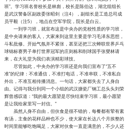
班”。学习班名誉校长是林彪，校长是陈伯达，湖北组组长
是武汉警备区副政委张昭剑（注4），副组长是工造总司成
员平毅（注5），地点在空军学院，院长是白云。
一到学习班，就宣布这是中央办的党校性质的学习班，
是中央请来的客人，大家来到这里主要是学习毛泽东思想，
斗私批修。开始气氛并不紧张，甚至还把三次蝉联世界乒乓
球锦标赛男子单打世界冠军的庄则栋和削球国手张燮林请
来，在大礼堂为我们表演精彩球技。
尽管如此，中央办的学习班还是向我们宣布了“五不
准”的纪律：不准通信，不准打电话，不准串联，不准私自
外出，不准互相传播消息。一句话，大家都失去了人身自
由。记得与我分到同一个小组的武汉搪瓷厂钢工总头头刘荣
辉曾感叹道：“我的最大愿望是尽快结束学习班，最小愿望
是让我给家里写一封信。”
虽然人身不自由，但伙食是很不错的，每餐都有荤有素
有汤，主食的花样品种也不少，使大家在长达八个月挨整的
时间里能够吃饱喝足，大家对伙食一直是满意的，不少人还