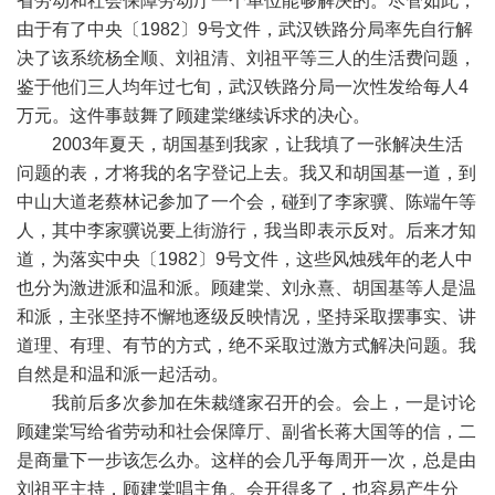
省劳动和社会保障劳动厅一个单位能够解决的。尽管如此，
由于有了中央〔1982〕9号文件，武汉铁路分局率先自行解
决了该系统杨全顺、刘祖清、刘祖平等三人的生活费问题，
鉴于他们三人均年过七旬，武汉铁路分局一次性发给每人4
万元。这件事鼓舞了顾建棠继续诉求的决心。
2003年夏天，胡国基到我家，让我填了一张解决生活
问题的表，才将我的名字登记上去。我又和胡国基一道，到
中山大道老蔡林记参加了一个会，碰到了李家骥、陈端午等
人，其中李家骥说要上街游行，我当即表示反对。后来才知
道，为落实中央〔1982〕9号文件，这些风烛残年的老人中
也分为激进派和温和派。顾建棠、刘永熹、胡国基等人是温
和派，主张坚持不懈地逐级反映情况，坚持采取摆事实、讲
道理、有理、有节的方式，绝不采取过激方式解决问题。我
自然是和温和派一起活动。
我前后多次参加在朱裁缝家召开的会。会上，一是讨论
顾建棠写给省劳动和社会保障厅、副省长蒋大国等的信，二
是商量下一步该怎么办。这样的会几乎每周开一次，总是由
刘祖平主持，顾建棠唱主角。会开得多了，也容易产生分