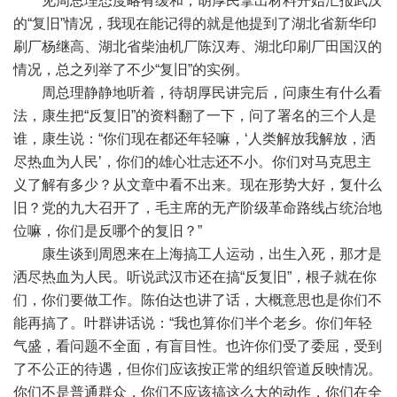
见周总理态度略有缓和，胡厚民拿出材料开始汇报武汉
的“复旧”情况，我现在能记得的就是他提到了湖北省新华印
刷厂杨继高、湖北省柴油机厂陈汉寿、湖北印刷厂田国汉的
情况，总之列举了不少“复旧”的实例。
周总理静静地听着，待胡厚民讲完后，问康生有什么看
法，康生把“反复旧”的资料翻了一下，问了署名的三个人是
谁，康生说：“你们现在都还年轻嘛，‘人类解放我解放，洒
尽热血为人民’，你们的雄心壮志还不小。你们对马克思主
义了解有多少？从文章中看不出来。现在形势大好，复什么
旧？党的九大召开了，毛主席的无产阶级革命路线占统治地
位嘛，你们是反哪个的复旧？”
康生谈到周恩来在上海搞工人运动，出生入死，那才是
洒尽热血为人民。听说武汉市还在搞“反复旧”，根子就在你
们，你们要做工作。陈伯达也讲了话，大概意思也是你们不
能再搞了。叶群讲话说：“我也算你们半个老乡。你们年轻
气盛，看问题不全面，有盲目性。也许你们受了委屈，受到
了不公正的待遇，但你们应该按正常的组织管道反映情况。
你们不是普通群众，你们不应该搞这么大的动作，你们在全