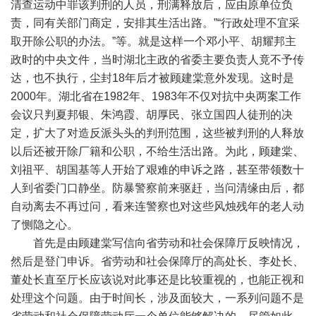
清查运动中罪该判刑的人员，刑满释放后，应由原单位负
责，同有关部门商定，安排其生活出路。”“行政处理不宜采
取开除公职的办法。”等。就是这样一个邓小平、胡耀邦主
政时的中央文件，当时湖北主政的省委主要负责人竟不予传
达，也不执行，尘封18年后才被顾建棠意外发现。这时是
2000年。湖北省在1982年、1983年不仅对抗中央两案工作
会议只判夏邦银、朱鸿霞、胡厚民、张立国四人徒刑的决
定，扩大了对造反派头头的判刑范围，这些被判刑的人释放
以后还被开除厂籍和公职，不给生活出路。为此，顾建棠、
刘祖平、胡国基等人开始了艰难的申诉之路，甚至带领数十
人到省委门口静坐。防暴警察前来驱赶，当问清缘由后，都
自动离去不再过问，看来连警察也对这些风烛残年的老人动
了恻隐之心。
首先是由顾建棠写信向省劳动和社会保障厅反映情况，
然后是登门申诉。省劳动和社会保障厅的高处长、李处长、
董处长直至厅长应该说对此事还是比较重视的，也能正视和
处理这个问题。由于时间长，涉及面较大，一系列问题不是