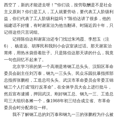
西空了，新的才能进去呀！”“你们说，按劳取酬是不是社会
主义原则？你们是工人，工人就要劳动，要代表工人阶级利
益，你们代表了工人阶级利益吗？”陈伯达讲了很多，他的
福建话不好懂，有时谢富治为他当翻译。时隔近四十年，只
记得这些只言词组。
记得陈伯达和谢富治还专门找过朱鸿霞、李想玉（注
6）、杨道远、胡厚民和我到小会议室谈过话。那天谢富治
胃疼，用热水袋捂着肚子。只是陈伯达那天讲的什么，我竟
一句也回忆不起来了。
北京学习班的第一个高潮是将钢工总头头、汉阳区革命
委员会副主任刘万泰，钢九一三头头、民众乐园抗暴指挥部
总指挥张鹏程，工造总司头头、武汉市革命委员会常委王锦
铭三个人打成“现行反革命”，在全体学员大会上进行批斗，
然后宣布逮捕，押回武汉。刚好钢工总、钢九一三、工造总
司三大组织各摊一个，像1968年初三结合成立省、市革命
委员会时分配席位一样。
我不了解钢工总的刘万泰和钢九一三的张鹏程为什么被