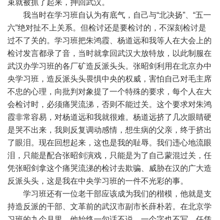
束就被抓了起来，押回武汉。
我当时在学习班自认为有底气，自己与“北决扬”、“五一
六”绝对扯不上关系。但检讨还是要检讨的，不深刻检讨是
过不了关的。学习班把朱鸿霞、杨道远和我等人在大会上的
检讨发言都录了音，当时就拿回武汉大放特放，以此制服在
武汉办学习班的各厂矿造反派头头。张昭剑利用在北京办中
央学习班，造反派头头畏惧中央的权威，害怕自己对毛主席
不忠的心理，向批判对象提了一个特殊的要求，每个人在大
会检讨时，必须痛哭流涕，否则不能过关。这个要求对朱鸿
霞非常容易，对杨道远和我就很难。杨道远挤了几次眼睛硬
是哭不出来，我则反复调动感情，想生病的父亲，终于挤出
了眼泪。现在回想起来，这也是我的耻辱。我们违心地流眼
泪，只能是配合张昭剑演戏，只能是为了自己蒙混过关，任
凭张昭剑拿这个痛哭流涕的检讨去欺骗、威胁在汉的广大造
反派头头，这是我在中央学习班的一件不光彩的事。
学习班还有一位老干部应该成为我们的楷模，他就是支
持造反派的干部、文革前的武汉市副市长薛朴若。在北京学
习班的九个月里，他始终一句话不说，一个字也不写，任凭