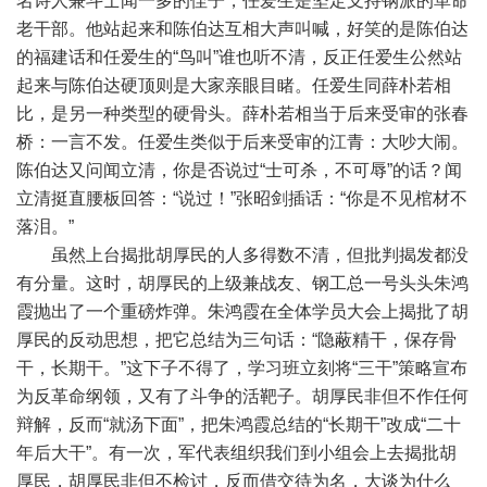
名诗人兼斗士闻一多的侄子，任爱生是坚定支持钢派的革命
老干部。他站起来和陈伯达互相大声叫喊，好笑的是陈伯达
的福建话和任爱生的“鸟叫”谁也听不清，反正任爱生公然站
起来与陈伯达硬顶则是大家亲眼目睹。任爱生同薛朴若相
比，是另一种类型的硬骨头。薛朴若相当于后来受审的张春
桥：一言不发。任爱生类似于后来受审的江青：大吵大闹。
陈伯达又问闻立清，你是否说过“士可杀，不可辱”的话？闻
立清挺直腰板回答：“说过！”张昭剑插话：“你是不见棺材不
落泪。”
虽然上台揭批胡厚民的人多得数不清，但批判揭发都没
有分量。这时，胡厚民的上级兼战友、钢工总一号头头朱鸿
霞抛出了一个重磅炸弹。朱鸿霞在全体学员大会上揭批了胡
厚民的反动思想，把它总结为三句话：“隐蔽精干，保存骨
干，长期干。”这下子不得了，学习班立刻将“三干”策略宣布
为反革命纲领，又有了斗争的活靶子。胡厚民非但不作任何
辩解，反而“就汤下面”，把朱鸿霞总结的“长期干”改成“二十
年后大干”。有一次，军代表组织我们到小组会上去揭批胡
厚民，胡厚民非但不检讨，反而借交待为名，大谈为什么