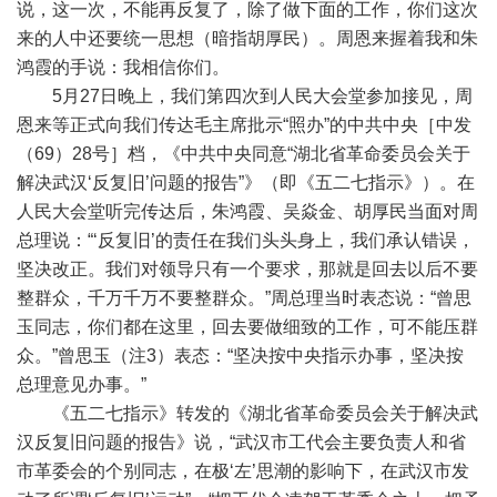
说，这一次，不能再反复了，除了做下面的工作，你们这次
来的人中还要统一思想（暗指胡厚民）。周恩来握着我和朱
鸿霞的手说：我相信你们。
5月27日晚上，我们第四次到人民大会堂参加接见，周
恩来等正式向我们传达毛主席批示“照办”的中共中央［中发
（69）28号］档，《中共中央同意“湖北省革命委员会关于
解决武汉‘反复旧’问题的报告”》（即《五二七指示》）。在
人民大会堂听完传达后，朱鸿霞、吴焱金、胡厚民当面对周
总理说：“‘反复旧’的责任在我们头头身上，我们承认错误，
坚决改正。我们对领导只有一个要求，那就是回去以后不要
整群众，千万千万不要整群众。”周总理当时表态说：“曾思
玉同志，你们都在这里，回去要做细致的工作，可不能压群
众。”曾思玉（注3）表态：“坚决按中央指示办事，坚决按
总理意见办事。”
《五二七指示》转发的《湖北省革命委员会关于解决武
汉反复旧问题的报告》说，“武汉市工代会主要负责人和省
市革委会的个别同志，在极‘左’思潮的影响下，在武汉市发