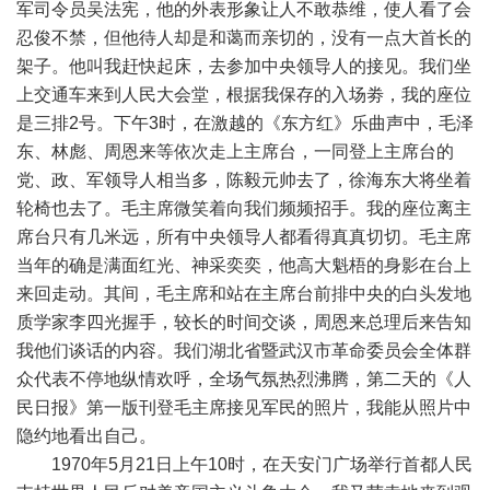
军司令员吴法宪，他的外表形象让人不敢恭维，使人看了会
忍俊不禁，但他待人却是和蔼而亲切的，没有一点大首长的
架子。他叫我赶快起床，去参加中央领导人的接见。我们坐
上交通车来到人民大会堂，根据我保存的入场劵，我的座位
是三排2号。下午3时，在激越的《东方红》乐曲声中，毛泽
东、林彪、周恩来等依次走上主席台，一同登上主席台的
党、政、军领导人相当多，陈毅元帅去了，徐海东大将坐着
轮椅也去了。毛主席微笑着向我们频频招手。我的座位离主
席台只有几米远，所有中央领导人都看得真真切切。毛主席
当年的确是满面红光、神采奕奕，他高大魁梧的身影在台上
来回走动。其间，毛主席和站在主席台前排中央的白头发地
质学家李四光握手，较长的时间交谈，周恩来总理后来告知
我他们谈话的内容。我们湖北省暨武汉市革命委员会全体群
众代表不停地纵情欢呼，全场气氛热烈沸腾，第二天的《人
民日报》第一版刊登毛主席接见军民的照片，我能从照片中
隐约地看出自己。
1970年5月21日上午10时，在天安门广场举行首都人民