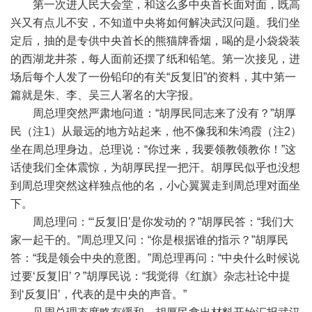
第一次进人民大会堂，和这么多中央首长面对面，既高
兴又有点儿不安，不知道中央将如何解决武汉问题。我们坐
定后，抽的是专供中央首长的熊猫牌香烟，喝的是小袋袋装
的西湖龙井茶，每人面前还摆了纸和铅笔。第一次接见，进
场后每个人发了一份铅印的有关“反复旧”的资料，其中第一
篇就是朱、李、吴三人署名的大字报。
周总理突然严肃地问道：“胡厚民同志来了没有？”胡厚
民（注1）从最远的地方站起来，他不像我和朱鸿霞（注2）
坐在周总理身边。总理说：“你过来，我要领教领教你！”这
话使我们全体震惊，为胡厚民捏一把汗。胡厚民似乎也没想
到周总理突然这样独点他的名，小心翼翼走到周总理对面坐
下。
周总理问：“‘反复旧’是你发动的？”胡厚民答：“我们大
家一起干的。”周总理又问：“你是根据谁的指示？”胡厚民
答：“我是领会中央的意图。”周总理再问：“中央什么时候说
过要‘反复旧’？”胡厚民说：“我觉得《红旗》杂志社论中提
到‘反复旧’，代表的是中央的声音。”