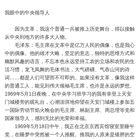
我眼中的中央领导人
因为文革，我这个普通一兵被推上历史舞台，得以接触
从中央到地方的许多大人物。
毛泽东：毛主席在文革中是亿万人民的偶像，也是我心
中的偶像。他的雄才大略，坚定的意志，独特的思维方式和
幽默风趣的语言，不忘本色永远坚持工农的立场和农民的生
活习惯，龙飞凤舞的毛体书法，大气磅礴、气吞山河的诗
词……都是人们可望而不可即的。如果没有文革，像我这样
的普通工人，能见到伟大领袖毛主席，也许是永远的梦想。
1969年5月1日夜晚，在中央学习班学习的我有幸登上天安
门城楼旁的观礼台，心潮澎湃地仰望在天安门城楼上参加五
一国际劳动节焰火晚会的毛主席、林副主席、周总理等党和
国家领导人，感到无比的光荣和幸福。
1969年5月18日中午，我正在北京京西宾馆寝室里睡午
觉，在睡梦中突然被一个人推醒。推我的人原来是矮胖的空