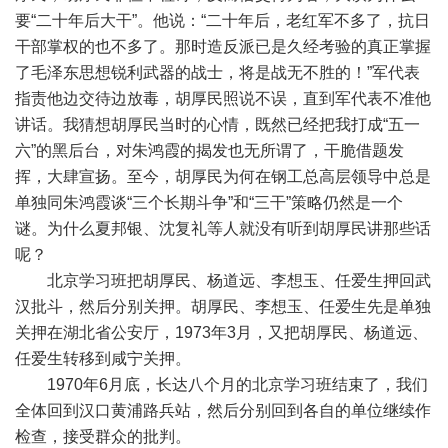
要“二十年后大干”。他说：“二十年后，老红军不多了，抗日
干部掌权的也不多了。那时造反派已是久经考验的真正掌握
了毛泽东思想锐利武器的战士，将是战无不胜的！”军代表
指责他边交待边放毒，胡厚民照说不误，直到军代表不准他
讲话。我猜想胡厚民当时的心情，既然已经把我打成“五一
六”的黑后台，对朱鸿霞的揭发也无所谓了，干脆借题发
挥，大肆宣扬。至今，胡厚民为何在钢工总高层领导中总是
单独同朱鸿霞谈“三个长期斗争”和“三干”策略仍然是一个
谜。为什么夏邦银、沈复礼等人就没有听到胡厚民讲那些话
呢？
北京学习班把胡厚民、杨道远、李想玉、任爱生押回武
汉批斗，然后分别关押。胡厚民、李想玉、任爱生先是单独
关押在湖北省公安厅，1973年3月，又把胡厚民、杨道远、
任爱生转移到咸宁关押。
1970年6月底，长达八个月的北京学习班结束了，我们
全体回到汉口黄浦路兵站，然后分别回到各自的单位继续作
检查，接受群众的批判。