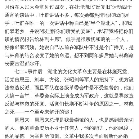
月份在人民大会堂见过四次，在处理湖北“反复旧”运动四个
通宵的谈话中，叶群讲话不多，每次她都热情地和我们握
手，叶群在唯一的一次讲话中称自己是“半个湖北人”，和我
们攀老乡，并说“很理解你们所受的委屈”，承诺“我将把你们
谈的情况报告给林副主席”。似乎是很亲切和蔼的一个人，
好像邻家阿姨。她说自己以前在军队中不过是个广播员，是
与林彪的结合改变了她的命运。想不到两年多后她与林彪命
丧蒙古温都尔汗。
七二○事件后，湖北的文化大革命主要是在林彪死党、
活党曾思玉、刘丰、方铭、张昭剑等军人的把持下，想方设
法整造反派。而且军队在各级革委会中是不受监督的，他们
大搞一言堂，革委会实际上演变成为军政府，这就是导致造
反派与林彪的死党、活党们长期不断斗争的原因之一。林彪
之死——一个至今未解开的谜！
周恩来：周恩来总理是我最崇敬的人，也是感到最亲切
的人。他的革命资历不亚于任何人，他的能力，他的风度，
他的品德，为举世所倾倒。文革中我多次当面聆听他的教