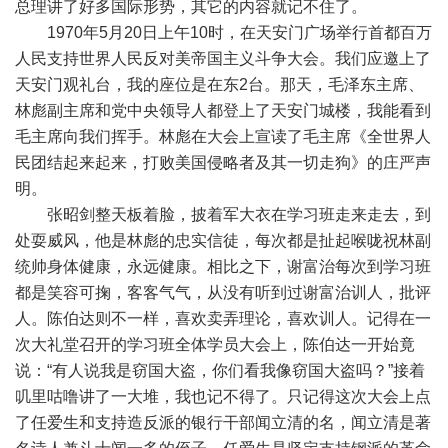
总理讲了好多国际形势，其它的内容就记不住了。
1970年5月20日上午10时，在天安门广场举行首都百万
人民支持世界人民反对美帝国主义斗争大会。我们应邀上了
天安门观礼台，我的座位是在东2台。那天，毛泽东主席、
林彪副主席和党中央领导人都登上了天安门城楼，我能看到
毛主席向我们挥手。林彪在大会上宣读了毛主席《全世界人
民团结起来起来，打败美国侵略者及其一切走狗》的庄严声
明。
张昭剑整天板着脸，披着军大衣在学习班走来走去，到
处耍威风，他是林彪的忠实信徒，每次都是扯起喉咙祝林副
统帅身体健康，永远健康。相比之下，谢富治每次到学习班
都是笑容可掬，客客气气，从没有听到过谢富治训人，批评
人。陈伯达则不一样，喜欢卖弄理论，喜欢训人。记得在一
次大礼堂召开的学习班全体学员大会上，陈伯达一开始竟
说：“有人说我是窃国大盗，你们看我像窃国大盗吗？”接着
叽里咕噜讲了一大堆，我也记不得了。只记得这次大会上点
了任爱生和支持造反派的银行干部闻立清的名，闻立清是著