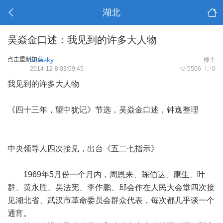
湖北
吴焱金口述：我见到的许多大人物
点击重新加载
bluesky
楼主
2014-12-8 03:09:45
5506
0
我见到的许多大人物
《四十三年，望中犹记》节选，吴焱金口述，钟逸整理
中央领导人四次接见，出台《五二七指示》
1969年5月份一个月内，周恩来、陈伯达、康生、叶
群、黄永胜、吴法宪、李作鹏、邱会作在人民大会堂四次接
见湖北省、武汉市革命委员会群众代表，每次都几乎谈一个
通宵。