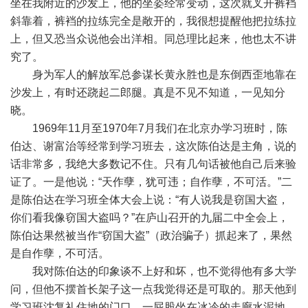
坐在我附近的沙发上，他的坐姿经常变动，这次就叉开裤裆
斜靠着，裤裆的拉练完全是敞开的，我很想提醒他把拉练拉
上，但又恐当众说他会出洋相。同总理比起来，他也太不讲
究了。
身为军人的解放军总参谋长黄永胜也是东倒西歪地靠在
沙发上，有时还跷起二郎腿。真是不见不知道，一见知分
晓。
1969年11月至1970年7月我们在北京办学习班时，陈
伯达、谢富治等经常到学习班去，这次陈伯达是主角，说的
话非常多，我绝大多数记不住。只有几句话被他自己后来验
证了。一是他说：“天作孽，犹可违；自作孽，不可活。”二
是陈伯达在学习班全体大会上说：“有人说我是窃国大盗，
你们看我像窃国大盗吗？”在庐山召开的九届二中全会上，
陈伯达果然被当作“窃国大盗”（政治骗子）抓起来了，果然
是自作孽，不可活。
我对陈伯达的印象谈不上好和坏，也不觉得他有多大学
问，但他不摆首长架子这一点我觉得还是可取的。那天他到
学习班沈复礼住地的门口，一屁股坐在冰冷的走廊水泥地