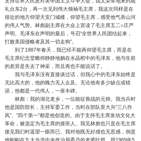
支持世界人民反对美帝国主义斗争大会，我又荣幸地来到观
礼台东2台，再一次见到伟大领袖毛主席，我这次同样是在
很近的地方仰望天安门城楼，仰望毛主席，感受他气吞山河
的伟人气势。林彪副主席在大会上宣读了毛主席五二○庄严
声明。毛泽东在声明的最后，号召“全世界人民团结起来，
打败美国侵略者及其一切走狗”。
到了1987年春天，我已经不能再仰望毛主席，而是在
毛主席纪念堂瞻仰静静地躺在水晶棺中的毛泽东，他与生前
的差异是失去了神采，而且再也不能说话了。
我与毛泽东没有直接谈过话，但我心中的毛泽东始终是
无比高大的，他的魄力无人企及。无论他有多少缺点或错
误，他都是一代伟人，一座丰碑。
林彪：我的湖北老乡，一位能征善战的元帅。我当兵时
他是国防部长，主持军委工作，当时在部队里大兴“三八作
风”、“四个第一”都是他创造的。由于支持毛主席发动文化大
革命，被选定为毛主席的接班人。我见林彪也只是在毛主席
接见我们时遥望一眼而已。我对他既无好感也无恶感，倒是
他刚刚在九大当选中央政治局委员的老婆叶群，我1969年5