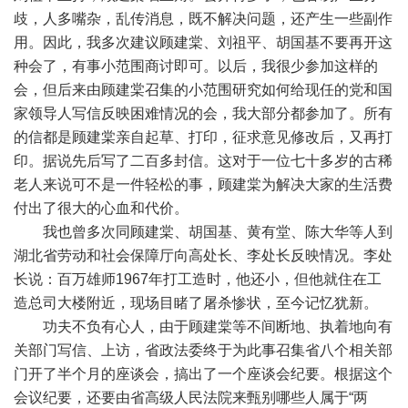
歧，人多嘴杂，乱传消息，既不解决问题，还产生一些副作
用。因此，我多次建议顾建棠、刘祖平、胡国基不要再开这
种会了，有事小范围商讨即可。以后，我很少参加这样的
会，但后来由顾建棠召集的小范围研究如何给现任的党和国
家领导人写信反映困难情况的会，我大部分都参加了。所有
的信都是顾建棠亲自起草、打印，征求意见修改后，又再打
印。据说先后写了二百多封信。这对于一位七十多岁的古稀
老人来说可不是一件轻松的事，顾建棠为解决大家的生活费
付出了很大的心血和代价。
我也曾多次同顾建棠、胡国基、黄有堂、陈大华等人到
湖北省劳动和社会保障厅向高处长、李处长反映情况。李处
长说：百万雄师1967年打工造时，他还小，但他就住在工
造总司大楼附近，现场目睹了屠杀惨状，至今记忆犹新。
功夫不负有心人，由于顾建棠等不间断地、执着地向有
关部门写信、上访，省政法委终于为此事召集省八个相关部
门开了半个月的座谈会，搞出了一个座谈会纪要。根据这个
会议纪要，还要由省高级人民法院来甄别哪些人属于“两