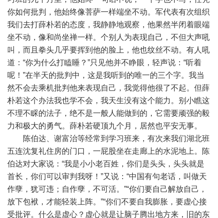
你如何批判，他始终像菩萨一样端坐不动。军代表有次组织
我们去打薛朴若的态度，我静静地观察，他果然半闭着眼端
坐不动，像和尚坐禅一样。个别人为表现自己，不但大声吼
叫，而且拳头几乎要挥到他的脸上，他也纹丝不动。有人吼
道：“你为什么打瞌睡？”只见他并不睁眼，轻声说：“听着
呢！”在半天的批判中，这是我听到的唯一的三个字。我当
然不会去乘机批判他来表现自己，我觉得他很了不起。但薛
朴若这个办法我也学不会，我天生没有这个能力。别小瞧这
不理不睬的法子，绝不是一般人能做到的，它需要顽强的毅
力和极大的勇气。薛朴若硬顶九个月，居然也平安无事。
陈伯达、谢富治等经常到学习班来，有次来我们湖北班
五连沈复礼住房的门口，一屁股坐在走廊上的水泥地上。陈
伯达对大家说：“我是小小老百姓，你们是头头，头头就是
首长，你们可以审判我呀！”又说：“中国有句老话，叫做天
作孽，犹可违；自作孽，不可活。”“你们要自己解放自己，
放下包袱，才能轻装上阵。”“你们不要自我膨胀，要虚心接
受批评。什么是虚心？虚心就是让脑子腾出地方来，旧的东