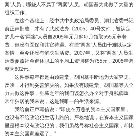
案”人员，哪些人不属于“两案”人员。胡国基为此做了大量的
组织工作。
在这个基础上，经中共中央政治局委员、湖北省委书记
俞正声批准，才有了武政法办〔2005〕40号文件，被认定
的几十名“两案”人员自2005年元月起每月领取555元养老
费，但没有医保和其它待遇。有些“两案”人员由于难以认定
案情，至今还没有解决生活费。2007年，又将“两案”人员生
活费参照社会退休职工的平均工资调整为755元，2008年调
整为802元。
这件事每年都是由顾建棠、胡国基不断地为大家奔走、
反映，才得到妥善解决的。如果没有顾建棠、胡国基等人全
力去做这件事，垂暮之年的我们该怎么办？对于身残病重、
常年独居的我来说，这是我唯一的生活来源。
我给俞正声写信说：“即使在万恶的资本主义国家里，
也没有不给政治犯生活出路的。严格地说，在资本主义国家
里是根本没有政治犯的，我们虽然号称社会主义国家，却比
资本主义国家差远了。”