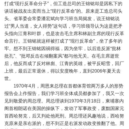
打成“现行反革命分子”，但工造总司的王锦铭却是因私下的
谈话被战友出卖而当上“现行反革命”的。原来是工造总司头
头、省革委会常委潘宏斌向学习班当局揭发，说王锦铭说
过“男人当道，女人得势”这句话，学习班领导认为这是把矛
头指向江青和叶群，也是攻击毛主席和林副主席的现行反革
命言行。王锦铭就这样被打成了“现行反革命”，坐了多年的
牢。想不到王锦铭因祸得福，因为坐牢，以后造反派“批林
批孔”、“批邓反击右倾翻案风”都与他无关。在毛主席逝世
后，他反而成了反对林彪、江青的英雄，被平反昭雪，回厂
上班，最后正常退休，得以安度晚年，直到2006年夏天去
世。
1970年4月，周恩来总理在首都体育馆两万多人的形势
报告会上作报告，我们学习班全体成员都参加了，我又一次
见到敬爱的周总理。周总理谈到1970年3月18日，柬埔寨内
阁首相朗诺在美国的操纵下，发动了军事政变，废黜国家元
首西哈努克，后又判处他死刑。周总理还风趣地说，西哈努
克原来是亲右派的，想不到正是右派发动政变推翻了他。周