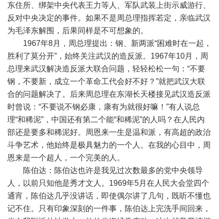
东住所、绑架中央代表王力等人、军队武装上街示威游行、
反对中央决定的事件。如果不是周总理指挥若定，亲临武汉
为毛泽东解围，后果同样是不可想象的。
1967年8月，周总理提出：钢、新两派“困难时在一起，
胜利了莫分开”，始终关注武汉的造反派。1967年10月，周
总理来武汉解决造反派大联合问题，轻轻松松一句：“不要
钢，不要新，成立一个革命工代会好不好？”就把武汉大联
合的问题解决了。后来周总理在东湖长天楼接见武汉造反派
时曾说：“不要说不钢必康，康有为就很好嘛！”有人说总
理“和稀泥”，中国还有第二个能“和稀泥”的人吗？在人民内
部还是要多和稀泥好。周恩来一生是温和派，有高超的政治
斗争艺术，他始终是极具魅力的一个人。在我的心目中，周
恩来是一个超人，一个完美的人。
陈伯达：陈伯达也许是我见过次数最多的党中央领导
人，以前只知他是秀才文人。1969年5月在人民大会堂四个
通宵，陈伯达几乎没讲话，即使偶尔讲了几句，既听不懂也
记不住。只有印象深刻的一件事，陈伯达上完洗手间回来，