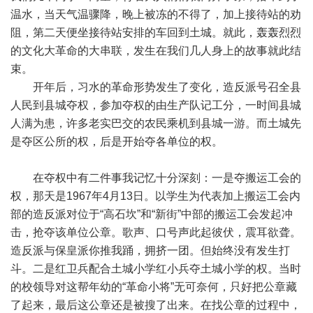
温水，当天气温骤降，晚上被冻的不得了，加上接待站的劝
阻，第二天便坐接待站安排的车回到土城。就此，轰轰烈烈
的文化大革命的大串联，发生在我们几人身上的故事就此结
束。
开年后，习水的革命形势发生了变化，造反派号召全县
人民到县城夺权，参加夺权的由生产队记工分，一时间县城
人满为患，许多老实巴交的农民乘机到县城一游。而土城先
是夺区公所的权，后是开始夺各单位的权。
在夺权中有二件事我记忆十分深刻：一是夺搬运工会的
权，那天是1967年4月13日。以学生为代表加上搬运工会内
部的造反派对位于“高石坎”和“新街”中部的搬运工会发起冲
击，抢夺该单位公章。歌声、口号声此起彼伏，震耳欲聋。
造反派与保皇派你推我踊，拥挤一团。但始终没有发生打
斗。二是红卫兵配合土城小学红小兵夺土城小学的权。当时
的校领导对这帮年幼的“革命小将”无可奈何，只好把公章藏
了起来，最后这公章还是被搜了出来。在找公章的过程中，