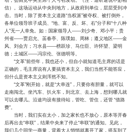
动，会由党中央主席个人号召发动。（注：道听途说不必相
信）。这场运动从中央到地方，从政府到单位，层层受到冲
击。当时，除了资本主义道路“当权派”被夺权、被打倒外，
各单位领导班子成员、“地、富、反、坏、右”分子和“十八种
人”无一人幸免。如：国家领导人——刘少奇、邓小平；贵
州省——贾启允、苖春亭、陈璞如、周林；遵义地区——金
风、刘会方；习水县——榜跃珍、马仕臣、许怀望、梁明
德；土城区——冯宗伦、张德明等。
“文革”前些年，我也还小，但自小就知道毛主席的话是
正确的，毛主席说有人要搞资本主义，我们当然不能答应，
但什么是资本主义则浑然不知。
“文革”刚开始，就是“大串连”，只要你有胆量，就可以
走南闯北。坐汽车、扒火车，到北京、去上海，想到哪儿就
可以去哪儿。沿途均设有接待站，管吃、管住，还管 “借路
费”。
当时，我们实在太小，加之家长也不放心，原本等开春
后再出去“串联”，结果中央来了停止“串联”的通知。见此，
我们几个同学一商量，背着大人悄悄就离开了家，搭车到了