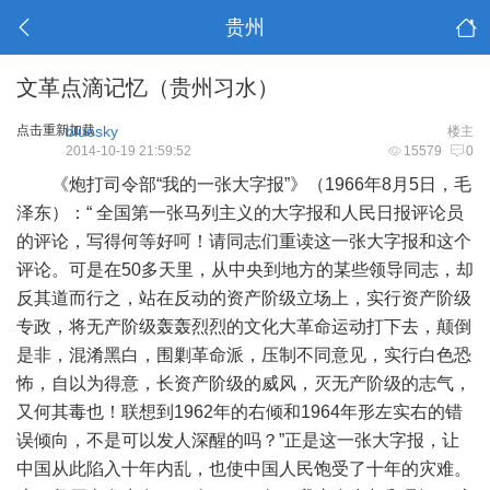
贵州
文革点滴记忆（贵州习水）
点击重新加载
bluesky
楼主
2014-10-19 21:59:52
15579
0
《炮打司令部“我的一张大字报”》（1966年8月5日，毛
泽东）：“ 全国第一张马列主义的大字报和人民日报评论员
的评论，写得何等好呵！请同志们重读这一张大字报和这个
评论。可是在50多天里，从中央到地方的某些领导同志，却
反其道而行之，站在反动的资产阶级立场上，实行资产阶级
专政，将无产阶级轰轰烈烈的文化大革命运动打下去，颠倒
是非，混淆黑白，围剿革命派，压制不同意见，实行白色恐
怖，自以为得意，长资产阶级的威风，灭无产阶级的志气，
又何其毒也！联想到1962年的右倾和1964年形左实右的错
误倾向，不是可以发人深醒的吗？”正是这一张大字报，让
中国从此陷入十年内乱，也使中国人民饱受了十年的灾难。