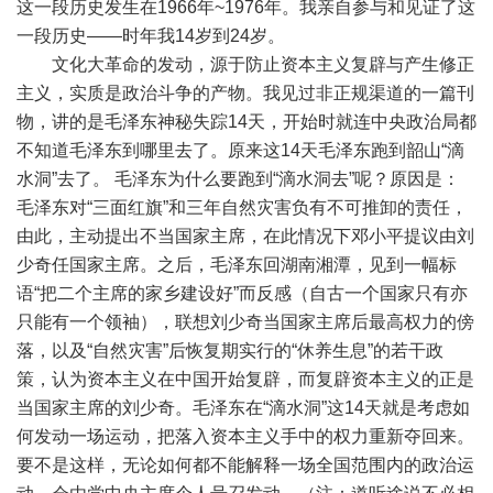
这一段历史发生在1966年~1976年。我亲自参与和见证了这
一段历史——时年我14岁到24岁。
文化大革命的发动，源于防止资本主义复辟与产生修正
主义，实质是政治斗争的产物。我见过非正规渠道的一篇刊
物，讲的是毛泽东神秘失踪14天，开始时就连中央政治局都
不知道毛泽东到哪里去了。原来这14天毛泽东跑到韶山“滴
水洞”去了。 毛泽东为什么要跑到“滴水洞去”呢？原因是：
毛泽东对“三面红旗”和三年自然灾害负有不可推卸的责任，
由此，主动提出不当国家主席，在此情况下邓小平提议由刘
少奇任国家主席。之后，毛泽东回湖南湘潭，见到一幅标
语“把二个主席的家乡建设好”而反感（自古一个国家只有亦
只能有一个领袖），联想刘少奇当国家主席后最高权力的傍
落，以及“自然灾害”后恢复期实行的“休养生息”的若干政
策，认为资本主义在中国开始复辟，而复辟资本主义的正是
当国家主席的刘少奇。毛泽东在“滴水洞”这14天就是考虑如
何发动一场运动，把落入资本主义手中的权力重新夺回来。
要不是这样，无论如何都不能解释一场全国范围内的政治运