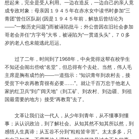
想起来，完全是受人利用。一边在造反，一边自己的亲人竟
成专政对象：母亲因１９４５年在赤水女中读书时参加“三
青团”曾任区队副 (因是１９４５年前，解放后曾结论为
——“一般历史问题”)而被诬陷批斗；外公曾因在旧社会参加
哥老会并任“方字号”大爷，被诬陷为“一贯道头头”，７０多
岁的老人也未能逃此厄运。
过了二年，时间到了1968年，中央觉得这帮在校学生
不知还会闹出些啥“名堂”，但总得有个去处。当然，伟人毛
主席是胸有成竹的——一道指示：“知识青年到农村去，接
受贫下中农再教育很有必要……”。就让千百万忠于他老人
家的红卫兵“到广阔天地”（到工矿、到农村、到边疆、到祖
国最需要的地方）接受“再教育”去了。
文革让我们这一代人，从少年到青年，从不懂事到懂
事；从认识政治，到了解社会。从知其然不知其所以然，到
感悟人生真谛；从五谷不分到“粒粒皆辛苦”。太太多多，只