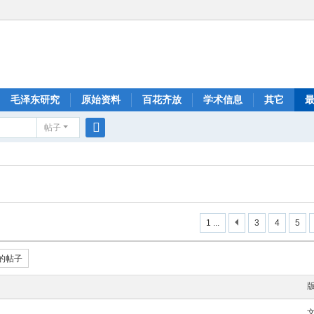
毛泽东研究
原始资料
百花齐放
学术信息
其它
帖子
搜
索
1 ...
3
4
5
的帖子