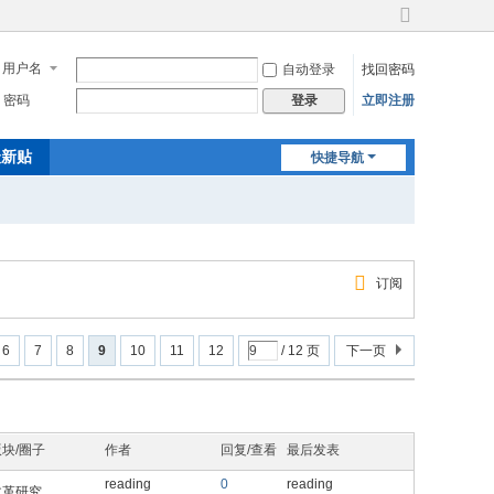
切
换
用户名
自动登录
找回密码
到
宽
密码
立即注册
登录
版
最新贴
快捷导航
订阅
6
7
8
9
10
11
12
/ 12 页
下一页
版块/圈子
作者
回复/查看
最后发表
reading
0
reading
文革研究