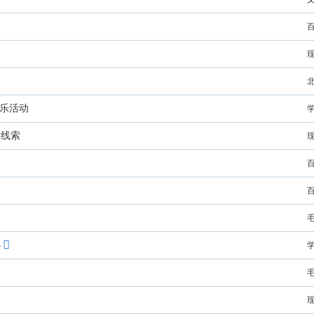
琴乐活动
要线索
办