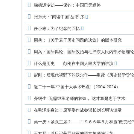
鞠德源专访——保钓：中国已无退路
张乐天：“阅读中国”丛书·序
任小彬：为了纪念的回忆
周兵：《关于若干历史问题的决议》的版本研究
周兵：国际舆论、国际政治与毛泽东人民内部矛盾理
什么是历史——彭刚在中国人民大学的讲演
彭刚：后现代视野下的沃尔什——重读《历史哲学导
近二十一年“中国十大学术热点”（2004-2024）
齐锡生: 无需继承老师的衣钵， 这才算是忠于学术
在毛泽东身边：原军委作战参谋长刘长明访谈录
吴一庆：紧跟主席？——１９６６年５月林彪“政变经
王友琴：以日记获罪致死的语文教师陈沅芷