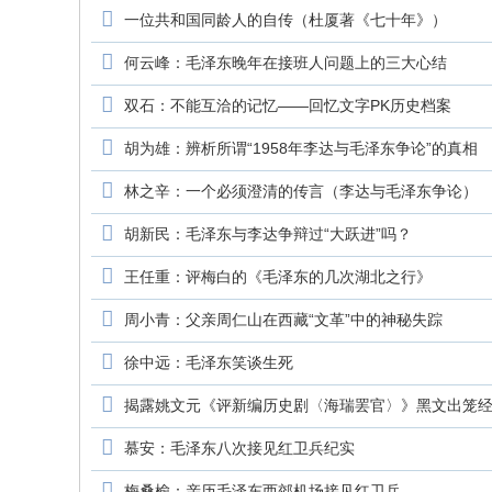
一位共和国同龄人的自传（杜厦著《七十年》）
何云峰：毛泽东晚年在接班人问题上的三大心结
双石：不能互洽的记忆——回忆文字PK历史档案
胡为雄：辨析所谓“1958年李达与毛泽东争论”的真相
林之辛：一个必须澄清的传言（李达与毛泽东争论）
胡新民：毛泽东与李达争辩过“大跃进”吗？
王任重：评梅白的《毛泽东的几次湖北之行》
周小青：父亲周仁山在西藏“文革”中的神秘失踪
徐中远：毛泽东笑谈生死
揭露姚文元《评新编历史剧〈海瑞罢官〉》黑文出笼经过 人
慕安：毛泽东八次接见红卫兵纪实
梅桑榆：亲历毛泽东西郊机场接见红卫兵