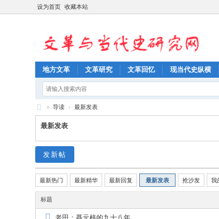
设为首页
收藏本站
地方文革
文革研究
文革回忆
现当代史纵横
»
导读
›
最新发表
文
最新发表
革
与
发新帖
当
代
最新热门
最新精华
最新回复
最新发表
抢沙发
我
史
标题
研
老田：聂元梓的九十八年