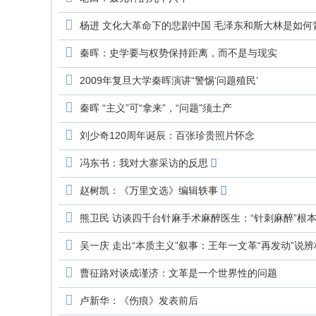
究
网
杨进 文化大革命下的悲剧中国 毛泽东和斯大林是如何
秦晖：史学要与权势保持距离，而不是与现实
2009年复旦大学秦晖演讲“警惕‘问题殖民’
秦晖 “主义”可“拿来”，“问题”须土产
刘少奇120周年诞辰：百张珍贵照片怀念
冯东书：我对大寨采访的反思
赵树凯：《万里文选》编辑轶事
熊卫民 访谈四千台针麻手术麻醉医生：“针刺麻醉”根
吴一庆 走出“本质主义”叙事：王年一文革“再发动”说辨
曹征路对谈成谨济：文革是一个世界性的问题
卢新华：《伤痕》发表前后