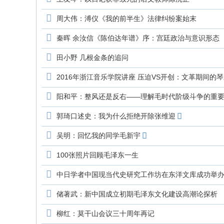
周大伟：溥仪《我的前半生》法律纠纷案始末
秦晖 余汝信《陈伯达年谱》序：宫廷政治与意识形态
田小野 几根金条的追问
2016年浙江音乐学院讲座 压迫VS开创：文革期间的
阳和平：整风还是反右——理解毛时代阶级斗争的重
郭琦口述史：我为什么拒绝开除张维迎
吴明：回忆我的同学毛新宇
100张照片回顾毛泽东一生
中日学者中国现当代史研究工作坊在东洋文库成功举
储著武：新中国成立初期毛泽东文化建设高潮论探析
柳红：莫干山会议三十周年再记