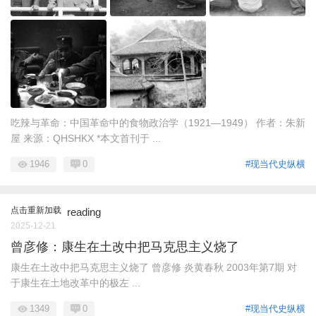
吃辣与革命：中国革命中的食物政治学（1921—1949） 作者：朱新
屋 来源：QHSHKX *本文首刊于 ...
1946
0
#现当代史纵横
点击重新加载
reading
2025-12-21
曾彦修：康生在土改中把马克思主义烧了
康生在土改中把马克思主义烧了 曾彦修 炎黄春秋 2003年第7期 对
于康生在土地改革中的极左 ...
1349
0
#现当代史纵横