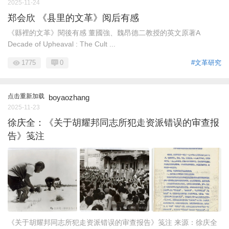
2025-11-24
郑会欣 《县里的文革》阅后有感
《縣裡的文革》閱後有感 董國強、魏昂德二教授的英文原著A
Decade of Upheaval : The Cult ...
1775
0
#文革研究
点击重新加载
boyaozhang
2025-11-23
徐庆全：《关于胡耀邦同志所犯走资派错误的审查报
告》笺注
《关于胡耀邦同志所犯走资派错误的审查报告》笺注 来源：徐庆全