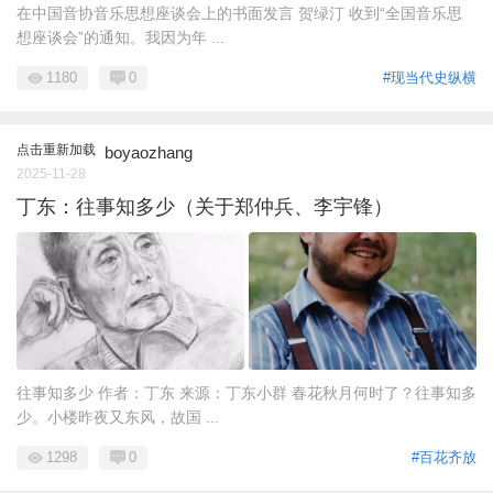
在中国音协音乐思想座谈会上的书面发言 贺绿汀 收到“全国音乐思
想座谈会”的通知。我因为年 ...
1180
0
#现当代史纵横
点击重新加载
boyaozhang
2025-11-28
丁东：往事知多少（关于郑仲兵、李宇锋）
往事知多少 作者：丁东 来源：丁东小群 春花秋月何时了？往事知多
少。小楼昨夜又东风，故国 ...
1298
0
#百花齐放