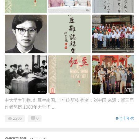
37图
中大学生刊物, 红豆生南国, 卌年绽新枝 作者：刘中国 来源：新三届
作者简历 1983年大学毕 ...
2286
0
#七十年代
点击重新加载