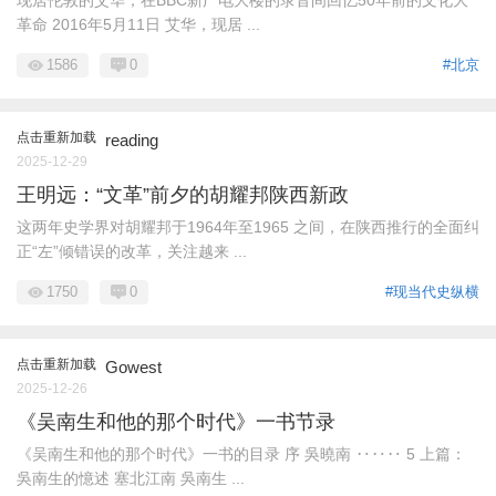
革命 2016年5月11日 艾华，现居 ...
1586
0
#北京
点击重新加载
reading
2025-12-29
王明远：“文革”前夕的胡耀邦陕西新政
这两年史学界对胡耀邦于1964年至1965 之间，在陕西推行的全面纠
正“左”倾错误的改革，关注越来 ...
1750
0
#现当代史纵横
点击重新加载
Gowest
2025-12-26
《吴南生和他的那个时代》一书节录
《吴南生和他的那个时代》一书的目录 序 吳曉南 ‥‥‥ 5 上篇：
吳南生的憶述 塞北江南 吳南生 ...