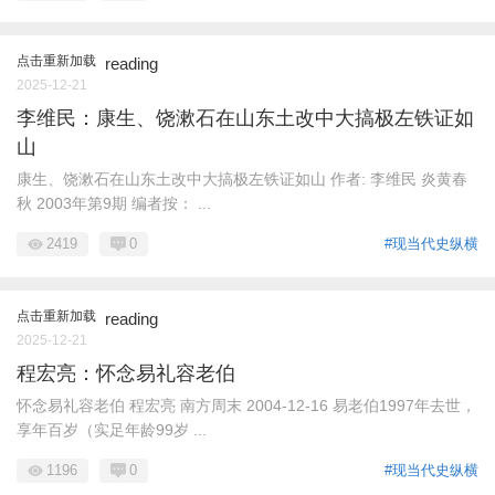
点击重新加载
reading
2025-12-21
李维民：康生、饶漱石在山东土改中大搞极左铁证如
山
康生、饶漱石在山东土改中大搞极左铁证如山 作者: 李维民 炎黄春
秋 2003年第9期 编者按： ...
2419
0
#现当代史纵横
点击重新加载
reading
2025-12-21
程宏亮：怀念易礼容老伯
怀念易礼容老伯 程宏亮 南方周末 2004-12-16 易老伯1997年去世，
享年百岁（实足年龄99岁 ...
1196
0
#现当代史纵横