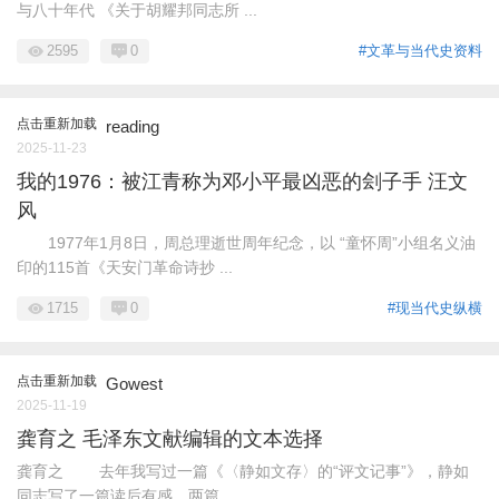
与八十年代 《关于胡耀邦同志所 ...
2595
0
#文革与当代史资料
点击重新加载
reading
2025-11-23
我的1976：被江青称为邓小平最凶恶的刽子手 汪文
风
1977年1月8日，周总理逝世周年纪念，以 “童怀周”小组名义油
印的115首《天安门革命诗抄 ...
1715
0
#现当代史纵横
点击重新加载
Gowest
2025-11-19
龚育之 毛泽东文献编辑的文本选择
龚育之 去年我写过一篇《〈静如文存〉的“评文记事”》，静如
同志写了一篇读后有感。两篇 ...