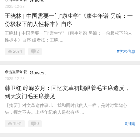
Gowest
2025-12-23
王晓林 | 中国需要一门“康生学”《康生年谱 另编：一
份极权下的人性标本》自序
王晓林 | 中国需要一门“康生学” 《康生年谱 另编：一份极权下的人
性标本》自序 编者按：王晓 ...
2674
2
#学术信息
点击重新加载
Gowest
2025-12-23
韩卫红 峥嵘岁月：回忆文革初期跟着毛主席造反，
到天安门毛主席接见
【摘要】对文革这件事儿，我和同时代的人一样，是时时萦绕心
头，挥之不去。上些年纪的人是都有些 ...
1981
0
#河南