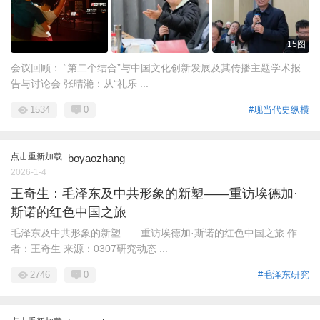
15图
会议回顾： “第二个结合”与中国文化创新发展及其传播主题学术报
告与讨论会 张晴滟：从“礼乐 ...
1534
0
#现当代史纵横
点击重新加载
boyaozhang
2026-1-4
王奇生：毛泽东及中共形象的新塑——重访埃德加·
斯诺的红色中国之旅
毛泽东及中共形象的新塑——重访埃德加·斯诺的红色中国之旅 作
者：王奇生 来源：0307研究动态 ...
2746
0
#毛泽东研究