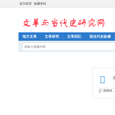
设为首页
收藏本站
地方文革
文革研究
文革回忆
现当代史纵横
请稍候...