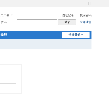
切
换
用户名
自动登录
找回密码
到
宽
密码
立即注册
登录
版
最新贴
快捷导航