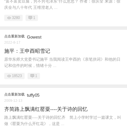
“富不富卖豆腐，穷不穷毛泽东”什么意思？ 作者：徐庆全 来源：徐
庆全与八十年代 王维澄老人 ...
3280
1
点击重新加载
Gowest
2022-8-17
施平：王申酉昭雪记
原华东师大党委书记施平 当我阅读王申酉的《亲笔供词》和他的日
记和信件的时候，情绪十分 ...
18523
1
点击重新加载
tuffy05
2009-12-13
齐简路上飘满红罂粟----关于诗的回忆
路上飘满红罂粟----关于诗的回忆齐 简上小学时学过一篇课文，叫
做《罂粟为什么开红花》，这是 ...