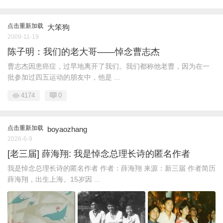
点击重新加载
大笨狗
2009-11-19
陈子明：我们的老大哥——悼念曹志杰
曹志杰因患癌症，过早地离开了我们。我们都称他老曹，因为在一
批参加过四五运动的朋友中，他是 ...
4174
0
点击重新加载
boyaozhang
2026-6-9
[老三届] 薛海翔: 我是悼念总理长诗的匿名作者
我是悼念总理长诗的匿名作者 作者：薛海翔 来源：新三届 作者简历
薛海翔，出生上海。15岁因 ...