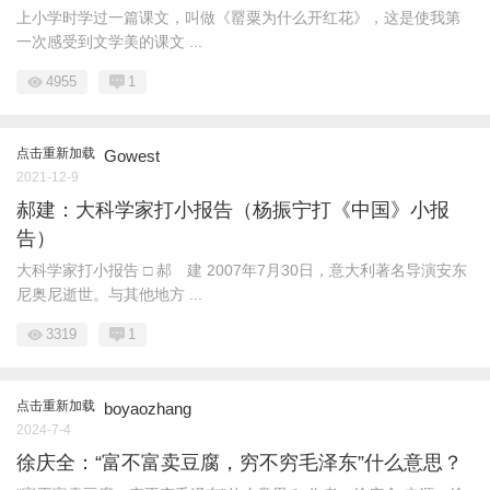
上小学时学过一篇课文，叫做《罂粟为什么开红花》，这是使我第
一次感受到文学美的课文 ...
4955
1
点击重新加载
Gowest
2021-12-9
郝建：大科学家打小报告（杨振宁打《中国》小报
告）
大科学家打小报告 □ 郝 建 2007年7月30日，意大利著名导演安东
尼奥尼逝世。与其他地方 ...
3319
1
点击重新加载
boyaozhang
2024-7-4
徐庆全：“富不富卖豆腐，穷不穷毛泽东”什么意思？