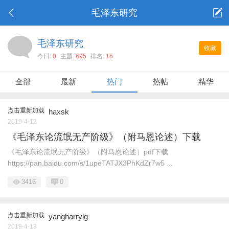
毛泽东研究
毛泽东研究
收藏
今日:
0
主题:
695
排名:
16
全部
最新
热门
热帖
精华
点击重新加载
haxsk
2019-4-12
《毛泽东论流氓无产阶级》（附马恩论述）下载
《毛泽东论流氓无产阶级》（附马恩论述）pdf下载
https://pan.baidu.com/s/1upeTATJX3PhKdZr7w5 ...
3416
0
点击重新加载
yangharrylg
2019-4-13