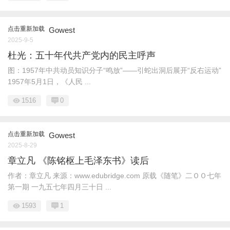
点击重新加载
Gowest
2025-9-5
杜光：五十年代共产党内的民主呼声
图：1957年中共动员知识分子“鸣放”——引蛇出洞后展开“反右运动”
1957年5月1日，《人民 ...
1516
0
点击重新加载
Gowest
2025-8-29
章立凡 《陈铭枢上毛泽东书》读后
作者：章立凡 来源：www.edubridge.com 原载《随笔》二ＯＯ七年
第一期 一九五七年四月三十日 ...
1593
1