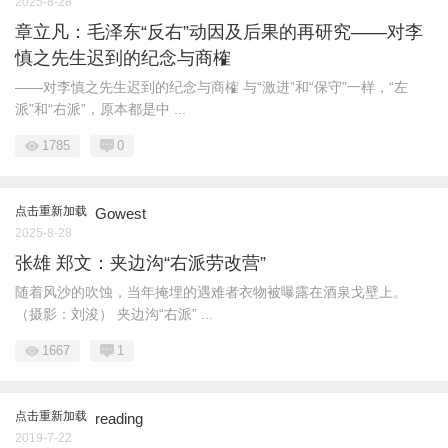
2025-8-28
章立凡：毛泽东“反右”动因及后果的再研究——对李
慎之先生迟到的纪念与商榷
——对李慎之先生迟到的纪念与商榷 与“激进”和“保守”一样，“左
派”和“右派”，原本都是中 ...
1785
0
点击重新加载
Gowest
2025-8-28
张雄 郑文：夹边沟“右派劳改营”
随着风沙的吹蚀，当年掩埋的遇难者衣物被曝露在酒泉戈壁上。
（摄影：刘浚） 夹边沟“右派” ...
1667
1
点击重新加载
reading
2019-7-22