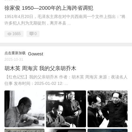
徐家俊 1950—2000年的上海跨省调犯
1951年4月20日，毛泽东主席在对中共西南局一个文件上指出：“将
许多犯人判为无期徒刑，离开本县 ...
1665
0
点击重新加载
Gowest
2025-10-31
胡木英 周海滨 我的父亲胡乔木
【红色记忆】我的父亲胡乔木 作者：胡木英 周海滨 来源：夜读名人
往事 发布时间：2025-01-02 12: ...