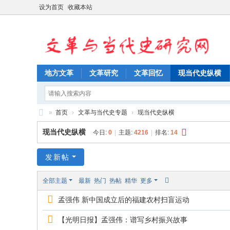
设为首页
收藏本站
地方文革
文革研究
文革回忆
现当代史纵横
»
首页
›
文革与当代史专题
›
现当代史纵横
文
现当代史纵横
今日:
0
|
主题:
4216
|
排名:
14
革
与
发新帖
当
全部主题
最新
热门
热帖
精华
更多
代
孟强伟 新中国成立后的福建农村扫盲运动
史
研
【光明日报】孟强伟：谱写乡村振兴故事