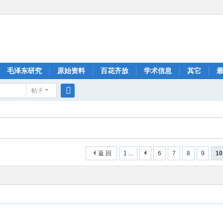
毛泽东研究
原始资料
百花齐放
学术信息
其它
帖子
搜
索
返 回
1 ...
6
7
8
9
10