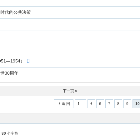
东时代的公共决策
1—1954）
世30周年
下一页 »
返 回
1 ...
6
7
8
9
10
入
80
个字符