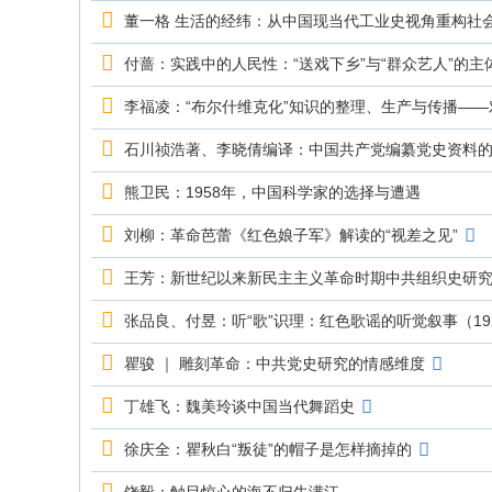
究
董一格 生活的经纬：从中国现当代工业史视角重构社
网
付蔷：实践中的人民性：“送戏下乡”与“群众艺人”的主
李福凌：“布尔什维克化”知识的整理、生产与传播—
石川祯浩著、李晓倩编译：中国共产党编纂党史资料的进程
熊卫民：1958年，中国科学家的选择与遭遇
刘柳：革命芭蕾《红色娘子军》解读的“视差之见”
王芳：新世纪以来新民主主义革命时期中共组织史研
张品良、付昱：听“歌”识理：红色歌谣的听觉叙事（1927
瞿骏 ｜ 雕刻革命：中共党史研究的情感维度
丁雄飞：魏美玲谈中国当代舞蹈史
徐庆全：瞿秋白“叛徒”的帽子是怎样摘掉的