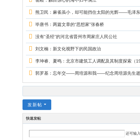
饶毅：触目惊心的海不归牛满江
熊卫民：麻雀虽小，却可能挡住太阳的光辉——毛泽
毕唐书：两篇文章的“思想家”张春桥
没有“圣经”的河北省晋州市周家庄人民公社
刘文楠：新文化视野下的民国政治
李坤睿、夏鸣：北京市建筑工人调配及其制度探索（195
郭罗基：忘年交——周培源和我——纪念周培源先生逝
发新帖
快速发帖
还可输