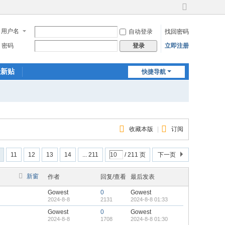
切
换
用户名
自动登录
找回密码
到
宽
密码
立即注册
登录
版
最新贴
快捷导航
收藏本版
|
订阅
11
12
13
14
... 211
/ 211 页
下一页
新窗
作者
回复/查看
最后发表
Gowest
0
Gowest
2024-8-8
2131
2024-8-8 01:33
Gowest
0
Gowest
2024-8-8
1708
2024-8-8 01:30