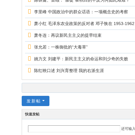
陈铁健、雷颐：“叛徒”瞿秋白的平反为何如此艰难？
李里峰 中国政治中的群众话语：一项概念史的考察
萧小红 毛泽东农业政策的反对者 邓子恢在 1953-1962
萧冬连：再议新民主主义的提早结束
张允若：一株御批的“大毒草”
姚力文 刘建平：新民主主义的命运和刘少奇的失败
陈红映口述 刘兴育整理 我的右派生涯
发新帖
快速发帖
还可输