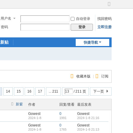
切
换
用户名
自动登录
找回密码
到
宽
密码
立即注册
登录
版
最新贴
快捷导航
收藏本版
|
订阅
14
15
16
17
... 211
/ 211 页
下一页
新窗
作者
回复/查看
最后发表
Gowest
0
Gowest
2024-1-8
1991
2024-1-8 21:16
Gowest
0
Gowest
2024-1-8
1765
2024-1-8 21:13