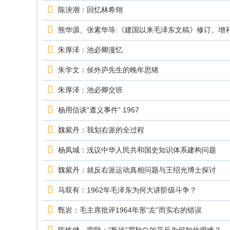
究
陈泱潮：回忆林希翎
网
熊华源、张素华等:《建国以来毛泽东文稿》修订、增
朱厚泽：池必卿漫忆
朱学文：侯外庐先生的晚年思绪
朱厚泽：池必卿交班
杨用信谈“遵义事件” 1967
魏紫丹：我划右派的全过程
杨凤城：浅议中华人民共和国史知识体系建构问题
魏紫丹：就反右派运动真相问题与王绍光博士探讨
马双有：1962年毛泽东为何大讲阶级斗争？
甄岩：毛主席批评1964年形“左”而实右的错误