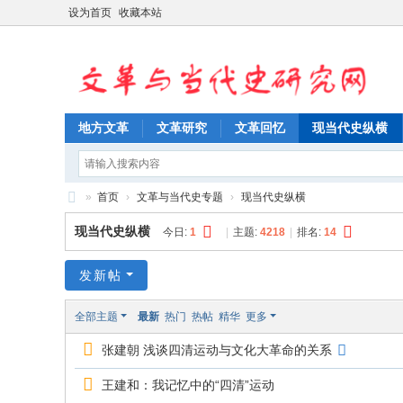
设为首页
收藏本站
地方文革
文革研究
文革回忆
现当代史纵横
»
首页
›
文革与当代史专题
›
现当代史纵横
文
现当代史纵横
今日:
1
|
主题:
4218
|
排名:
14
革
与
发新帖
当
全部主题
最新
热门
热帖
精华
更多
代
张建朝 浅谈四清运动与文化大革命的关系
史
研
王建和：我记忆中的“四清”运动