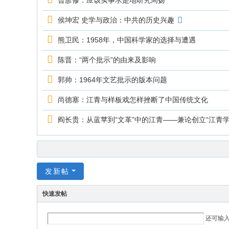
曾彦修：应该实事求是地研究周扬
侯坤宏 史学与政治：中共的历史兴趣
熊卫民：1958年，中国科学家的选择与遭遇
陈晋：“两个批示”的由来及影响
郭帅：1964年文艺批示的版本问题
尚德塞：江青与样板戏怎样挫断了中国传统文化
阎长贵：从蓝苹到“文革”中的江青——兼论创立“江青学
发新帖
快速发帖
还可输