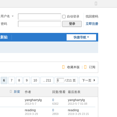
切
换
用户名
自动登录
找回密码
到
宽
密码
立即注册
登录
版
最新贴
快捷导航
收藏本版
|
订阅
6
7
8
9
10
... 211
/ 211 页
下一页
新窗
作者
回复/查看
最后发表
yangharrylg
0
yangharrylg
2013-5-7
6302
2013-5-7 01:08
reading
0
reading
2019-3-29
2859
2019-3-29 23:15