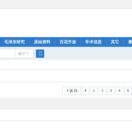
毛泽东研究
原始资料
百花齐放
学术信息
其它
帖子
搜
索
返 回
1
2
3
4
5