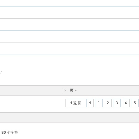
”
下一页 »
返 回
1
2
3
4
5
入
80
个字符