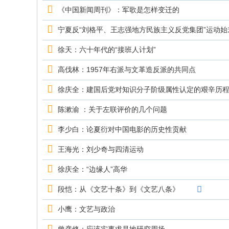
究
《中国新闻周刊》：军歌是怎样变迁的
网
宁夏反“刘格平、王志强地方民族主义反党集团”运动始
徐天：六十年代的“接班人计划”
高伐林：1957年右派与文革造反派的共同点
徐庆全：建国后党对知识分子阶级属性认定的艰辛历
陈漱渝 ：关于左联评价的几个问题
李少白：论夏衍对中国电影的历史性贡献
王海光：刘少奇与四清运动
徐庆全：“边缘人”高华
段恺：从《文艺十条》到《文艺八条》
小鹰：文艺与政治