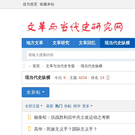
设为首页
收藏本站
地方文革
文革研究
文革回忆
现当代史纵横
»
首页
›
文革与当代史专题
›
现当代史纵横
文
现当代史纵横
今日:
0
|
主题:
4216
|
排名:
14
革
与
发新帖
当
全部主题
最新
热门
热帖
精华
更多
代
杨奎松：抗战胜利后中共土改运动之考察
史
研
高华：民族主义乎？国际主义乎？