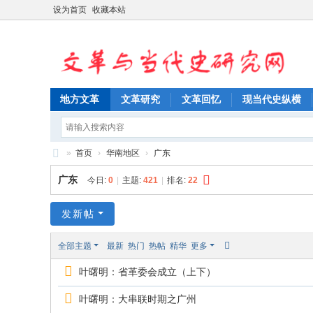
设为首页
收藏本站
地方文革
文革研究
文革回忆
现当代史纵横
»
首页
›
华南地区
›
广东
文
广东
今日:
0
|
主题:
421
|
排名:
22
革
与
发新帖
当
全部主题
最新
热门
热帖
精华
更多
代
叶曙明：省革委会成立（上下）
史
研
叶曙明：大串联时期之广州