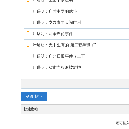
叶曙明：上山下乡运动
叶曙明：广雅中学的武斗
叶曙明：支农青年大闹广州
叶曙明：斗争巴伦事件
叶曙明：无中生有的“第二套黑班子”
叶曙明：广州日报事件（上下）
叶曙明：省市当权派被监护
发新帖
快速发帖
还可输