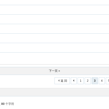
下一页 »
返 回
1
2
3
4
入
80
个字符