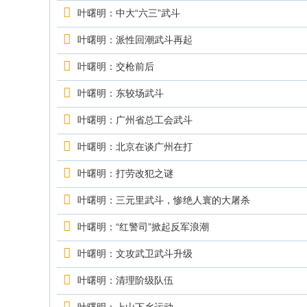
究
叶曙明：中大“六三”武斗
网
叶曙明：派性回潮武斗再起
叶曙明：交枪前后
叶曙明：东较场武斗
叶曙明：广州省总工会武斗
叶曙明：北京在谈广州在打
叶曙明：打劳改犯之谜
叶曙明：三元里武斗，惨绝人寰的大屠杀
叶曙明：“红警司”掀起反军浪潮
叶曙明：文攻武卫武斗升级
叶曙明：清理阶级队伍