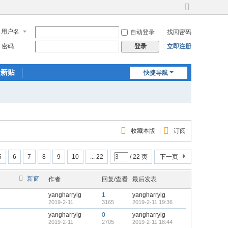
切
换
用户名
自动登录
找回密码
到
宽
密码
立即注册
登录
版
最新贴
快捷导航
收藏本版
|
订阅
5
6
7
8
9
10
... 22
/ 22 页
下一页
新窗
作者
回复/查看
最后发表
yangharrylg
1
yangharrylg
2019-2-11
3165
2019-2-11 19:36
yangharrylg
0
yangharrylg
2019-2-11
2705
2019-2-11 18:44