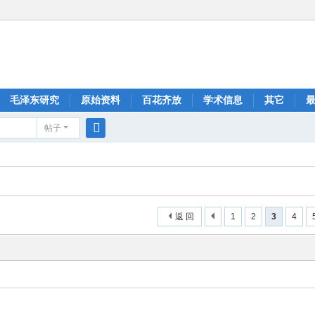
毛泽东研究
原始资料
百花齐放
学术信息
其它
帖子
搜
索
返 回
1
2
3
4