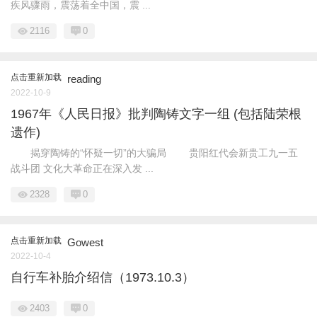
疾风骤雨，震荡着全中国，震 ...
2116
0
点击重新加载
reading
2022-10-9
1967年《人民日报》批判陶铸文字一组 (包括陆荣根
遗作)
揭穿陶铸的“怀疑一切”的大骗局 贵阳红代会新贵工九一五
战斗团 文化大革命正在深入发 ...
2328
0
点击重新加载
Gowest
2022-10-4
自行车补胎介绍信（1973.10.3）
2403
0