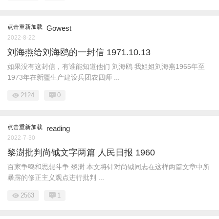
点击重新加载
Gowest
2022-8-22
刘海燕给刘海鸥的一封信 1971.10.13
如果没有这封信，有谁能知道他们 刘海鸥 我姐姐刘海燕1965年至
1973年在新疆生产建设兵团农四师 ...
2124
0
点击重新加载
reading
2022-7-30
黎澍批判尚钺文字两篇 人民日报 1960
百家争鸣和思想斗争 黎澍 本文将针对尚钺同志在这样两篇文章中所
暴露的修正主义观点进行批判 ...
2563
1