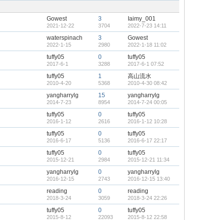
帖
藏
置
顶
Gowest
3
Iaimy_001
帖
2021-12-22
3704
2022-7-23 14:11
waterspinach
3
Gowest
2022-1-15
2980
2022-1-18 11:02
tuffy05
0
tuffy05
2017-6-1
3288
2017-6-1 07:52
tuffy05
1
高山流水
2010-4-20
5368
2010-4-30 08:42
yangharrylg
15
yangharrylg
2014-7-23
8954
2014-7-24 00:05
tuffy05
0
tuffy05
2016-1-12
2616
2016-1-12 10:28
tuffy05
0
tuffy05
2016-6-17
5136
2016-6-17 22:17
tuffy05
0
tuffy05
2015-12-21
2984
2015-12-21 11:34
yangharrylg
0
yangharrylg
2016-12-15
2743
2016-12-15 13:40
reading
0
reading
2018-3-24
3059
2018-3-24 22:26
tuffy05
0
tuffy05
2015-8-12
22093
2015-8-12 22:58