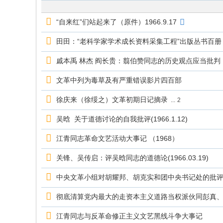
究
网
“自来红”们站起来了（原件）1966.9.17
田田：“老科学家学术成长资料采集工程”出版丛书百册
戚本禹 林杰 阎长贵：翦伯赞同志的历史观点应当批判（19
文革中列为毒草及有严重错误影片四百部
徐庆来（徐绥之）文革初期日记摘录
...
2
吴晗 关于道德讨论的自我批评(1966.1.12)
江青同志革命文艺活动大事记 （1968）
关锋、吴传启：评吴晗同志的道德论(1966.03.19)
中央文革小组对胡耀邦、胡克实和团中央书记处的批评（
彻底清算党内最大的走资本主义道路当权派伙同彭真、周扬
江青同志与反革命修正主义文艺黑线斗争大事记