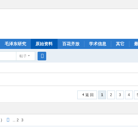
毛泽东研究
原始资料
百花齐放
学术信息
其它
帖子
搜
索
返 回
1
2
3
4
记）
...
2
3