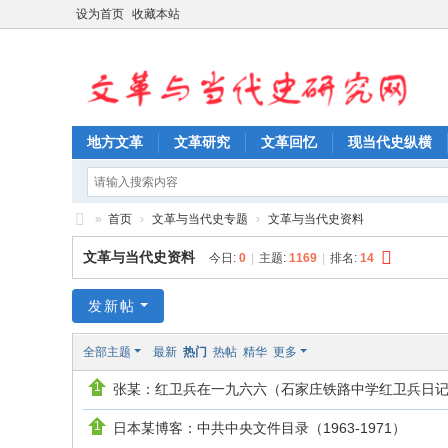
设为首页
收藏本站
地方文革
文革研究
文革回忆
现当代史纵横
»
首页
›
文革与当代史专题
›
文革与当代史资料
文
文革与当代史资料
今日:
0
|
主题:
1169
|
排名:
14
革
与
发新帖
当
全部主题
最新
热门
热帖
精华
更多
代
张某：红卫兵在一九六六（石家庄铁路中学红卫兵日
史
研
日本某博客：中共中央文件目录（1963-1971）