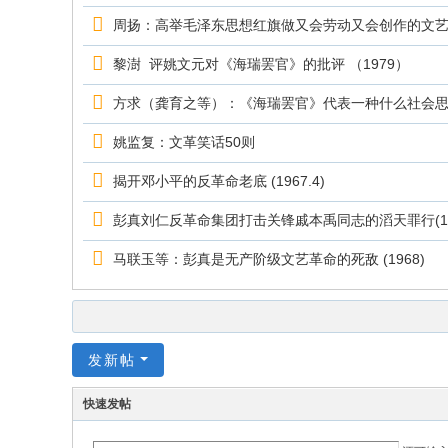
周扬：高举毛泽东思想红旗做又会劳动又会创作的文艺战士
黎澍 评姚文元对《海瑞罢官》的批评 （1979）
方求（龚育之等）：《海瑞罢官》代表一种什么社会思潮？1
姚监复：文革笑话50则
揭开邓小平的反革命老底 (1967.4)
彭真刘仁反革命集团打击关锋戚本禹同志的滔天罪行(19
马联玉等：彭真是无产阶级文艺革命的死敌 (1968)
发新帖
快速发帖