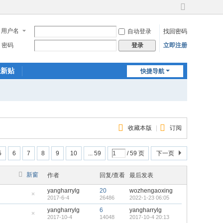
切
换
用户名
自动登录
找回密码
到
宽
密码
立即注册
登录
版
最新贴
快捷导航
收藏本版
|
订阅
5
6
7
8
9
10
... 59
/ 59 页
下一页
新窗
作者
回复/查看
最后发表
yangharrylg
20
wozhengaoxing
2017-6-4
26486
2022-1-23 06:05
隐
藏
yangharrylg
6
yangharrylg
置
2017-10-4
14048
2017-10-4 20:13
顶
隐