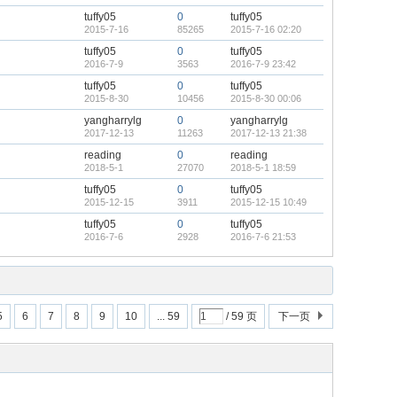
tuffy05
0
tuffy05
2015-7-16
85265
2015-7-16 02:20
tuffy05
0
tuffy05
2016-7-9
3563
2016-7-9 23:42
tuffy05
0
tuffy05
2015-8-30
10456
2015-8-30 00:06
yangharrylg
0
yangharrylg
2017-12-13
11263
2017-12-13 21:38
reading
0
reading
2018-5-1
27070
2018-5-1 18:59
tuffy05
0
tuffy05
2015-12-15
3911
2015-12-15 10:49
tuffy05
0
tuffy05
2016-7-6
2928
2016-7-6 21:53
5
6
7
8
9
10
... 59
/ 59 页
下一页