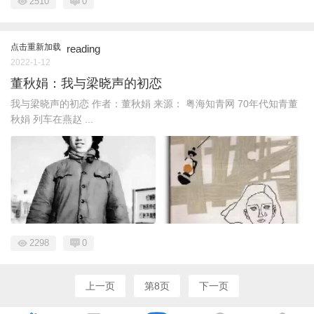
2510
0
点击重新加载
reading
2022-1-12
董秋娟：我与梁晓声的初恋
我与梁晓声的初恋 作者：董秋娟 来源： 粤海知青网 70年代知青董
秋娟 列车在燕赵 ...
2298
0
上一页
第8页
下一页