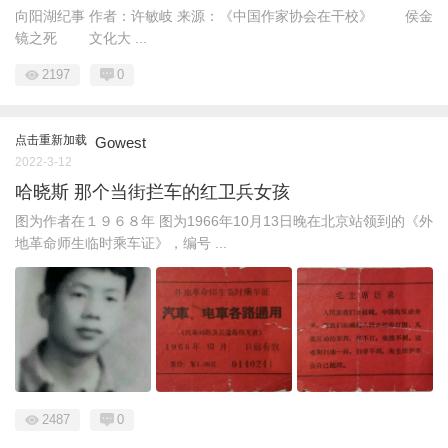
向阳湖纪事 作者：许敏岐 来源：《中国作家协会在干校》 侯金
镜之死 文化大 ...
2197
0
点击重新加载
Gowest
2022-3-12
哈晓斯 那个当街拦车的红卫兵女孩
图为作者在１９６８年 图为1966年10月13日晚在北京站领到的《外
地革命师生临时乘车证》，编号 ...
2487
0