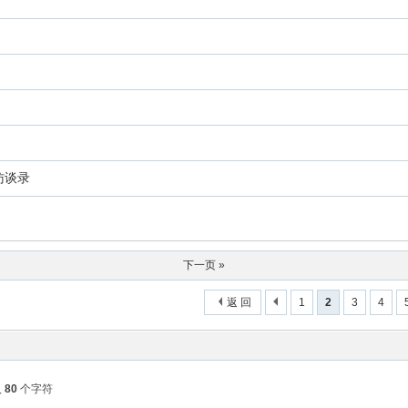
访谈录
下一页 »
返 回
1
2
3
4
入
80
个字符