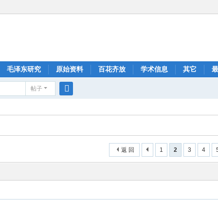
毛泽东研究
原始资料
百花齐放
学术信息
其它
帖子
搜
索
返 回
1
2
3
4