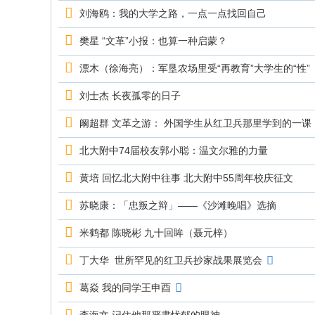
究
刘海鸥：我的大学之路，一点一点找回自己
网
樊星 “文革”小报：也算一种启蒙？
漂木（徐海亮）：军垦农场里受“再教育”大学生的“性”
刘士杰 长夜孤零的日子
阚超群 文革之游： 外国学生从红卫兵那里学到的一课
北大附中74届校友郭小聪：温文尔雅的力量
黄培 回忆北大附中往事 北大附中55周年校庆征文
苏晓康：「忠叛之辩」——《沙滩晚唱》选摘
米鹤都 陈晓彬 九十回眸（聂元梓）
丁大华 世所罕见的红卫兵抄家战果展览会
葛焱 我的同学王申酉