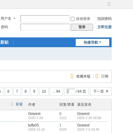
切
换
用户名
自动登录
找回密码
到
宽
密码
立即注册
登录
版
最新贴
快捷导航
收藏本版
|
订阅
5
6
7
8
9
10
... 94
/ 94 页
下一页
新窗
作者
回复/查看
最后发表
Gowest
0
Gowest
2025-7-26
2101
2025-7-26 00:58
tuffy05
1
Gowest
2009-12-10
6429
2025-7-9 23:49