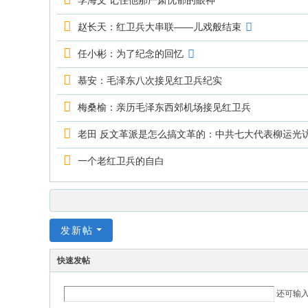
李海文 记住他那严肃忧郁的眼神
赵长天：红卫兵大串联——儿戏般结束
任小彬：为了纪念的回忆
慕安：毛泽东八次接见红卫兵纪实
梅桑榆：亲历毛泽东西郊机场接见红卫兵
老田 反文革派是怎么搞文革的：中共七大代表柳运光
一个老红卫兵的自白
发新帖
快速发帖
还可输