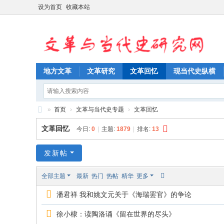
设为首页
收藏本站
地方文革
文革研究
文革回忆
现当代史纵横
»
首页
›
文革与当代史专题
›
文革回忆
文
文革回忆
今日:
0
|
主题:
1879
|
排名:
13
革
与
发新帖
当
全部主题
最新
热门
热帖
精华
更多
代
潘君祥 我和姚文元关于《海瑞罢官》的争论
史
研
徐小棣：读陶洛诵《留在世界的尽头》