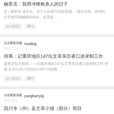
杨里克：我用冲锋枪杀人的日子
文 | 杨里克 这年头，杀个人比杀只鸡还容易。 我杀过鸡。杀鸡时，
左手抓牢鸡翅膀和鸡头，右手扯 ...
26200
0
点击重新加载
reading
2017-11-5
何蜀：记重庆地区147位文革亲历者口述录制工作
莫将记忆付秋风 ——记重庆地区147位文革亲历者口述录制工作 何
蜀 从2011年7月到2013年7月的两 ...
18242
0
点击重新加载
yangharrylg
2017-11-1
四川专（州）县文革小报（部分）简目