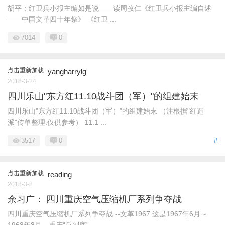
胡平：红卫兵小报主编如是说——读周孜仁《红卫兵小报主编自述
——中国文革四十年祭》 《红卫 ...
7014
0
点击重新加载
yangharrylg
2018-3-24
四川乐山"东方红11.10战斗团（军）"的组建始末
四川乐山"东方红11.10战斗团（军）"的组建始末 （注根据"红造
派"传单整理.仅供参考） 11.1 ...
3517
0
#
点击重新加载
reading
2018-3-8
余习广： 四川重庆空气压缩机厂系列争夺战
四川重庆空气压缩机厂系列争夺战 --文革1967 这是1967年6月～