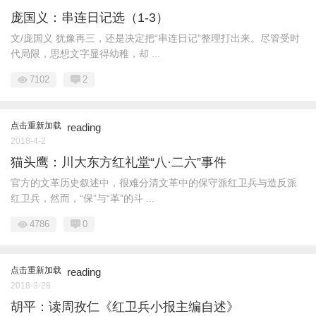
庞国义：串连日记选（1-3）
文/庞国义 犹豫再三，还是决定把“串连日记”整理打出来。尽管受时
代局限，思想文字显得幼稚，却 ...
7102
2
点击重新加载
reading
2018-4-2
猫头鹰：川大东方红礼堂“八·二六”事件
官方的文革历史叙述中，很难分清文革中的保守派红卫兵与造反派
红卫兵，然而，“保”与“革”的斗 ...
4786
0
点击重新加载
reading
2018-3-28
胡平：读周孜仁《红卫兵小报主编自述》