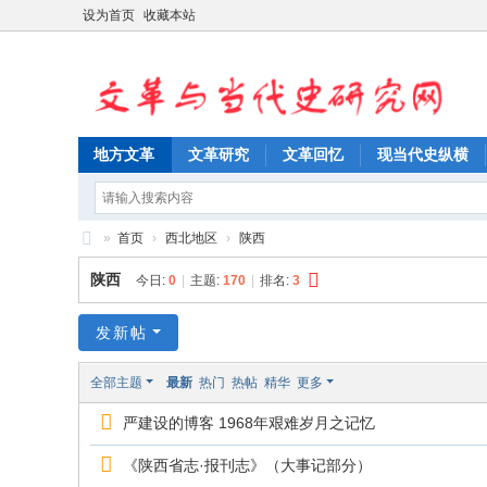
设为首页
收藏本站
地方文革
文革研究
文革回忆
现当代史纵横
»
首页
›
西北地区
›
陕西
文
陕西
今日:
0
|
主题:
170
|
排名:
3
革
与
发新帖
当
全部主题
最新
热门
热帖
精华
更多
代
严建设的博客 1968年艰难岁月之记忆
史
研
《陕西省志·报刊志》（大事记部分）