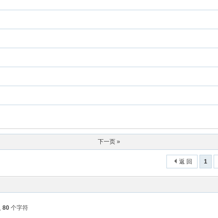
下一页 »
返 回
1
入
80
个字符