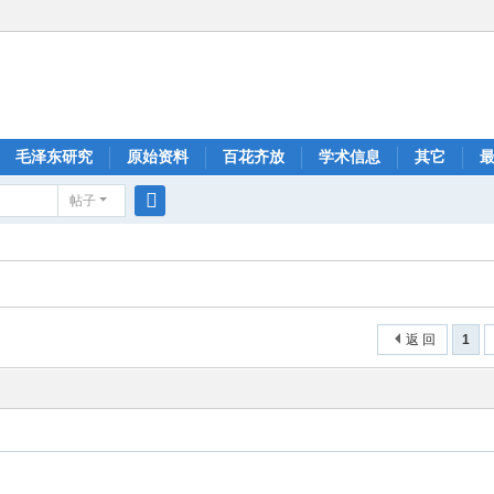
毛泽东研究
原始资料
百花齐放
学术信息
其它
帖子
搜
索
返 回
1