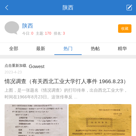
陕西
陕西
收藏
今日:
0
主题:
170
排名:
3
全部
最新
热门
热帖
精华
点击重新加载
Gowest
2023-4-23
情况调查（有关西北工业大学打人事件 1966.8.23）
上图，是一张题名《情况调查》的打印传单，出自西北工业大学，
时间在1966年8月23日。这张传单反 ...