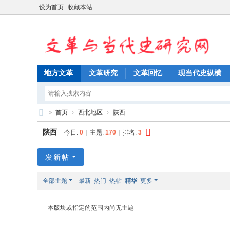
设为首页
收藏本站
地方文革
文革研究
文革回忆
现当代史纵横
»
首页
›
西北地区
›
陕西
文
陕西
今日:
0
|
主题:
170
|
排名:
3
革
与
发新帖
当
全部主题
最新
热门
热帖
精华
更多
代
史
本版块或指定的范围内尚无主题
研