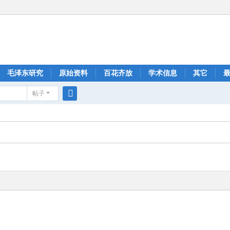
毛泽东研究
原始资料
百花齐放
学术信息
其它
帖子
搜
索