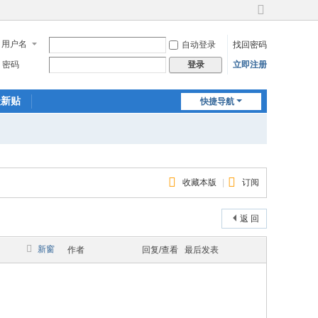
切
换
用户名
自动登录
找回密码
到
宽
密码
立即注册
登录
版
最新贴
快捷导航
收藏本版
|
订阅
返 回
新窗
作者
回复/查看
最后发表