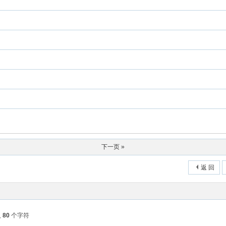
下一页 »
返 回
入
80
个字符