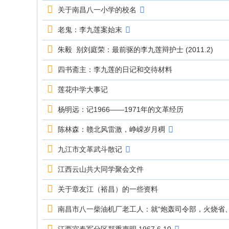
究
关于南昌八一小学的校名
网
老鬼：李九莲案始末
朱毅 别刘庭荣：最前驱的李九莲辩护士 (2011.2)
四书斋主：李九莲的日记和交待材料
莲花中学大事记
杨明远：记1966——1971年的文革经历
陈林森：赣北风雷激，峥嵘岁月稠
九江市文革武斗散记
江西云山共大同学聚会文件
关于章友江（裕昌）的一些资料
南昌市八一柴油机厂老工人：就“炮轰司令部，火烧省