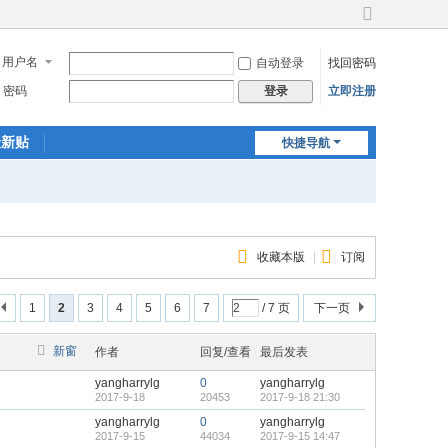
切
换
用户名
自动登录
找回密码
到
宽
密码
立即注册
登录
版
最新贴
快捷导航
收藏本版
|
订阅
1
2
3
4
5
6
7
/ 7 页
下一页
新窗
作者
回复/查看
最后发表
yangharrylg
0
yangharrylg
2017-9-18
20453
2017-9-18 21:30
yangharrylg
0
yangharrylg
2017-9-15
44034
2017-9-15 14:47