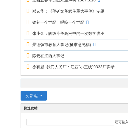
江西宜春军分区郑重声明 1967.6.10
郑玄华：《萍矿文革武斗重大事件》专题
铭刻一个世纪、呼唤一个世纪
张小金：阶级斗争高潮中的一次数学讲座
景德镇市教育大事记(征求意见稿)
陈云在江西大事记
徐有威 我们人民厂：江西“小三线”9333厂实录
发新帖
快速发帖
还可输