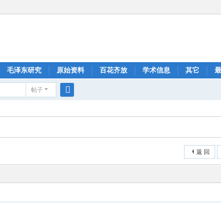
毛泽东研究
原始资料
百花齐放
学术信息
其它
帖子
搜
索
返 回