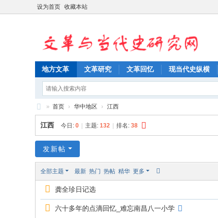
设为首页
收藏本站
地方文革
文革研究
文革回忆
现当代史纵横
»
首页
›
华中地区
›
江西
文
江西
今日:
0
|
主题:
132
|
排名:
38
革
与
发新帖
当
全部主题
最新
热门
热帖
精华
更多
代
龚全珍日记选
史
研
六十多年的点滴回忆_难忘南昌八一小学