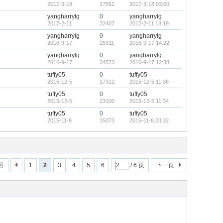
2017-3-18
17562
2017-3-18 03:00
yangharrylg
0
yangharrylg
2017-2-11
22407
2017-2-11 18:19
yangharrylg
0
yangharrylg
2016-9-17
25311
2016-9-17 14:22
yangharrylg
0
yangharrylg
2016-9-17
34573
2016-9-17 12:38
tuffy05
0
tuffy05
2015-12-5
17312
2015-12-5 11:38
tuffy05
0
tuffy05
2015-12-5
23100
2015-12-5 11:34
tuffy05
0
tuffy05
2015-11-8
15073
2015-11-8 23:32
回
1
2
3
4
5
6
/ 6 页
下一页