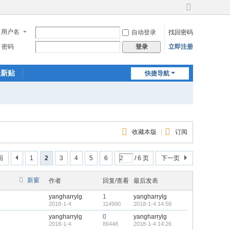
切
换
用户名
自动登录
找回密码
到
宽
密码
立即注册
登录
版
最新贴
快捷导航
收藏本版
|
订阅
回
1
2
3
4
5
6
/ 6 页
下一页
新窗
作者
回复/查看
最后发表
yangharrylg
1
yangharrylg
2018-1-4
114990
2018-1-4 14:58
yangharrylg
0
yangharrylg
2018-1-4
86448
2018-1-4 14:26