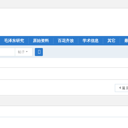
毛泽东研究
原始资料
百花齐放
学术信息
其它
帖子
搜
索
返 