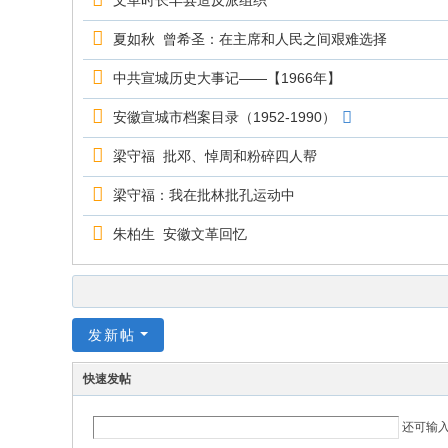
文革时长丰县造反派组织
夏如秋 曾希圣：在主席和人民之间艰难选择
中共宣城历史大事记——【1966年】
安徽宣城市档案目录（1952-1990）
梁守福 批邓、悼周和粉碎四人帮
梁守福：我在批林批孔运动中
朱柏生 安徽文革回忆
发新帖
快速发帖
还可输