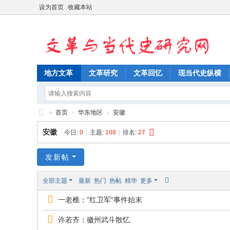
设为首页
收藏本站
地方文革
文革研究
文革回忆
现当代史纵横
»
首页
›
华东地区
›
安徽
文
安徽
今日:
0
|
主题:
108
|
排名:
27
革
与
发新帖
当
全部主题
最新
热门
热帖
精华
更多
代
一老樵：”红卫军“事件始末
史
研
许若齐：徽州武斗散忆