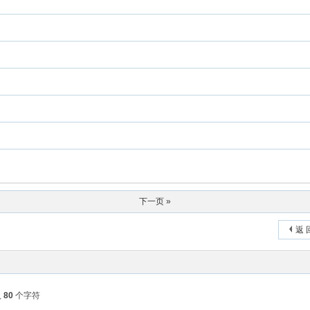
下一页 »
返 
入
80
个字符