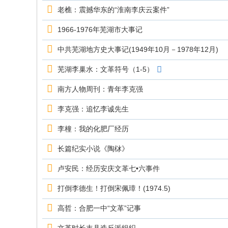
究
老樵：震撼华东的“淮南李庆云案件”
网
1966-1976年芜湖市大事记
中共芜湖地方史大事记(1949年10月－1978年12月)
芜湖李巢水：文革符号（1-5）
南方人物周刊：青年李克强
李克强：追忆李诚先生
李橦：我的化肥厂经历
长篇纪实小说《陶栤》
卢安民：经历安庆文革七•六事件
打倒李德生！打倒宋佩璋！(1974.5)
高哲：合肥一中“文革”记事