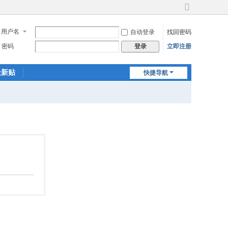
切
换
用户名
自动登录
找回密码
到
宽
密码
立即注册
登录
版
最新贴
快捷导航