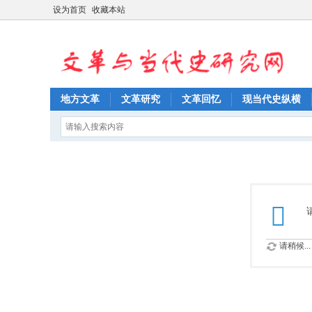
设为首页
收藏本站
地方文革
文革研究
文革回忆
现当代史纵横
请稍候...