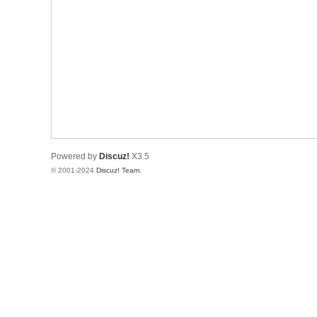
究
网
Powered by
Discuz!
X3.5
© 2001-2024
Discuz! Team
.