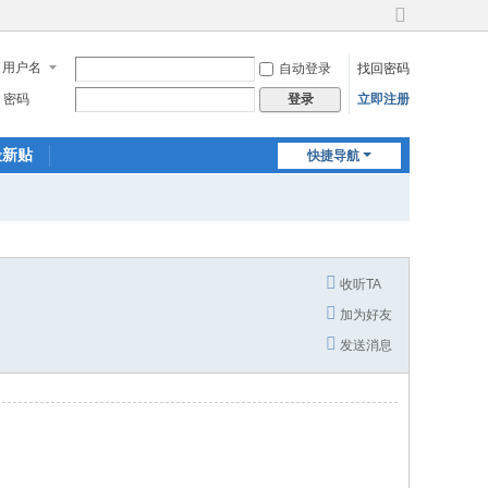
切
换
用户名
自动登录
找回密码
到
宽
密码
立即注册
登录
版
最新贴
快捷导航
收听TA
加为好友
发送消息