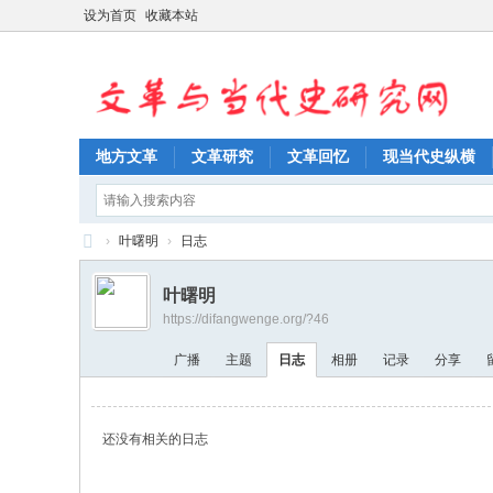
设为首页
收藏本站
地方文革
文革研究
文革回忆
现当代史纵横
›
叶曙明
›
日志
文
叶曙明
革
https://difangwenge.org/?46
与
广播
主题
日志
相册
记录
分享
当
代
史
还没有相关的日志
研