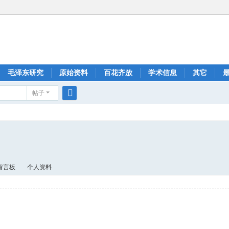
毛泽东研究
原始资料
百花齐放
学术信息
其它
帖子
搜
索
留言板
个人资料