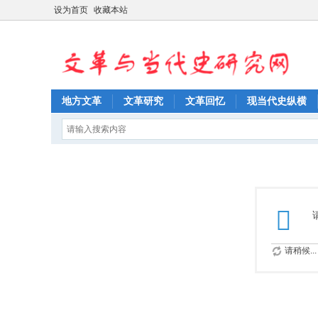
设为首页
收藏本站
地方文革
文革研究
文革回忆
现当代史纵横
请稍候...