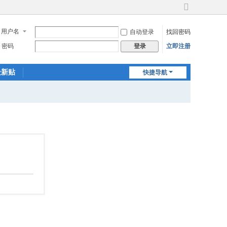
切
换
用户名
自动登录
找回密码
到
宽
密码
立即注册
登录
版
最新贴
快捷导航